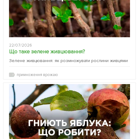
22/07/2026
Що таке зелене живцювання?
Зелене живцювання: як розмножувати рослини живцями
примноження врожаю