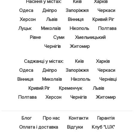
Насіння у містах:
Київ
Харків
Одеса
Дніпро
Запоріжжя
Черкаси
Херсон
Львів
Вінниця
Кривий Ріг
Луцьк
Миколаїв
Нікополь
Полтава
Рівне
Суми
Хмельницький
Чернігів
Житомир
Саджанці у містах:
Київ
Харків
Одеса
Дніпро
Запоріжжя
Черкаси
Вінниця
Миколаїв
Нікополь
Чернівці
Кривий Ріг
Кременчук
Львів
Полтава
Херсон
Чернігів
Житомир
Блог
Про нас
Контакти
Гарантія
Оплата і доставка
Відгуки
Клуб "LUX"