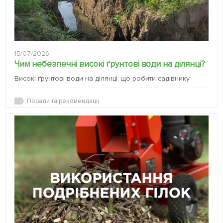
15/07/2026
Чим небезпечні високі ґрунтові води на ділянці?
Високі ґрунтові води на ділянці: що робити садівнику
Поради та рекомендації