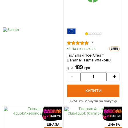
1
На Осінь-2026
61554
Тюльпан "Ice Cream
Banana" 1 шт в упаковці
189
грн
ціна
-
+
КУПИТИ
+
7.56
грн бонусів за покупку
ЦІНА ЗА
ЦІНА ЗА