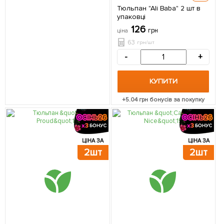
Тюльпан "Ali Baba" 2 шт в
упаковці
126
грн
ціна
63
грн/шт
-
+
КУПИТИ
+
5.04
грн бонусів за покупку
ЦІНА ЗА
ЦІНА ЗА
2шт
2шт