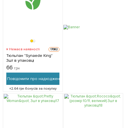
Немає в наявності
17082
Тюльпан "Synaede King"
3шт в упаковці
66
грн
Повідомити про надходження
+
2.64
грн бонусів за покупку