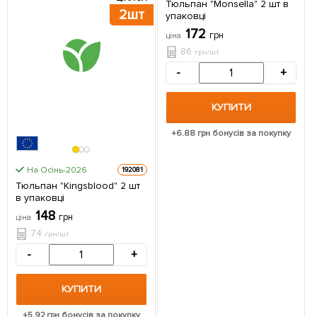
Тюльпан "Monsella" 2 шт в
2шт
2шт
упаковці
172
грн
ціна
86
грн/шт
-
+
КУПИТИ
+
6.88
грн бонусів за покупку
На Осінь-2026
192081
Тюльпан "Kingsblood" 2 шт
в упаковці
148
грн
ціна
74
грн/шт
-
+
КУПИТИ
+
5.92
грн бонусів за покупку