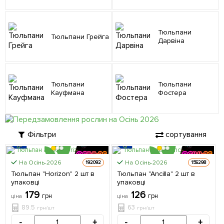
Тюльпани
Тюльпани Грейга
Дарвіна
Тюльпани
Тюльпани
Кауфмана
Фостера
Фільтри
сортування
На Осінь-2026
На Осінь-2026
192092
156298
Тюльпан "Horizon" 2 шт в
Тюльпан "Ancilla" 2 шт в
ЦІНА ЗА
ЦІНА ЗА
упаковці
упаковці
2шт
2шт
179
126
грн
грн
ціна
ціна
89.5
63
грн/шт
грн/шт
-
+
-
+