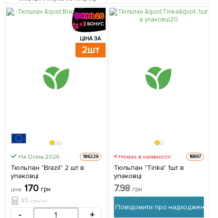
ЦІНА ЗА
2шт
На Осінь-2026
Немає в наявності
186229
16897
Тюльпан "Brazil" 2 шт в
Тюльпан "Tinka" 1шт в
упаковці
упаковці
170
7.98
грн
грн
ціна
85
грн/шт
Повідомити про надходження
-
+