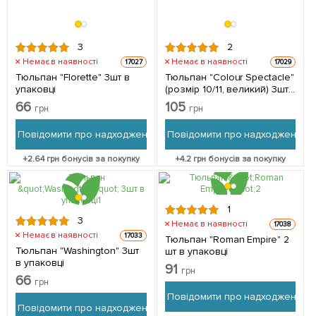
3
2
Немає в наявності
Немає в наявності
17027
17029
Тюльпан "Florette" 3шт в
Тюльпан "Colour Spectacle"
упаковці
(розмір 10/11, великий) 3шт
в упаковці
66
105
грн
грн
Повідомити про надходження
Повідомити про надходження
+
2.64
грн бонусів за покупку
+
4.2
грн бонусів за покупку
1
3
Немає в наявності
17038
Немає в наявності
17033
Тюльпан "Roman Empire" 2
Тюльпан "Washington" 3шт
шт в упаковці
в упаковці
91
грн
66
грн
Повідомити про надходження
Повідомити про надходження