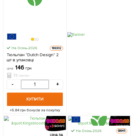
На Осінь-2026
186302
Тюльпан "Dutch Design" 2
шт в упаковці
146
грн
ціна
73
грн/шт
-
+
КУПИТИ
+
5.84
грн бонусів за покупку
На Осінь-2026
99945
ЦІНА ЗА
ЦІНА ЗА