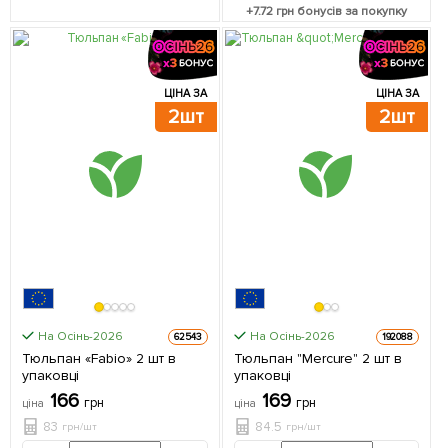
+
7.72
грн бонусів за покупку
ЦІНА ЗА
ЦІНА ЗА
2шт
2шт
На Осінь-2026
На Осінь-2026
62543
192088
Тюльпан «Fabio» 2 шт в
Тюльпан "Mercure" 2 шт в
упаковці
упаковці
166
169
грн
грн
ціна
ціна
83
84.5
грн/шт
грн/шт