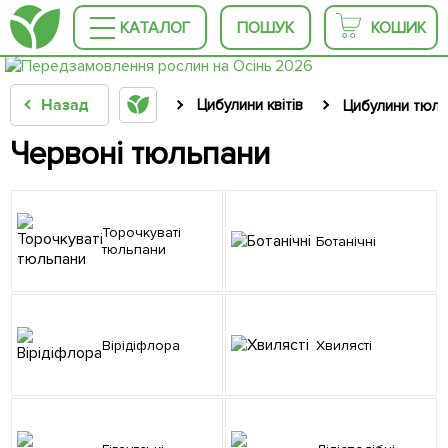
КАТАЛОГ
ПОШУК
КОШИК
Назад
Цибулини квітів
Цибулини тюль
Червоні тюльпани
Торочкуваті
Ботанічні
тюльпани
Вірідіфлора
Хвилясті