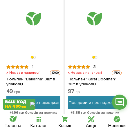
Фейсбук
Телеграм
Вайбер
1
3
Інстаграм
Немає в наявності
Немає в наявності
17099
17100
Онлайн чат
Тюльпан "Ballerina" 3шт в
Тюльпан "Karel Doorman"
упаковці
3шт в упаковці
49
97
грн
грн
ВАШ КОД
Повідомити про надходження
Повідомити про надходження
НА 450
грн
+
1.96
грн бонусів за покупку
+
3.88
грн бонусів за покупку
Головна
Каталог
Кошик
Акції
Новинки