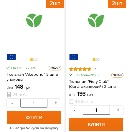
2шт
2шт
На Осінь-2026
156297
1
Тюльпан "Akebono" 2 шт в
На Осінь-2026
186163
упаковці
Тюльпан "Fiery Club"
148
(багатоквітковий) 2 шт в
грн
ціна
упаковці
193
74
грн
грн/шт
ціна
96.5
грн/шт
-
+
-
+
КУПИТИ
КУПИТИ
+
5.92
грн бонусів за покупку