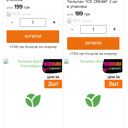
Тюльпан "ICE CREAM" 2 шт
199
в упаковці
грн
ціна
189
99.5
грн
грн/шт
ціна
94.5
грн/шт
-
+
-
+
КУПИТИ
КУПИТИ
+
7.96
грн бонусів за покупку
+
7.56
грн бонусів за покупку
ЦІНА ЗА
ЦІНА ЗА
2шт
3шт