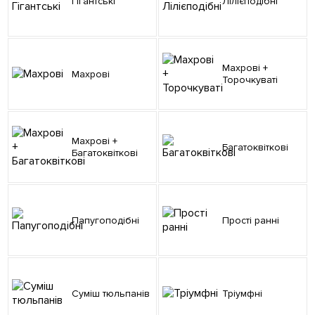
Гігантські
Лілієподібні
Махрові +
Махрові
Торочкуваті
Махрові +
Багатоквіткові
Багатоквіткові
Папугоподібні
Прості ранні
Суміш тюльпанів
Тріумфні