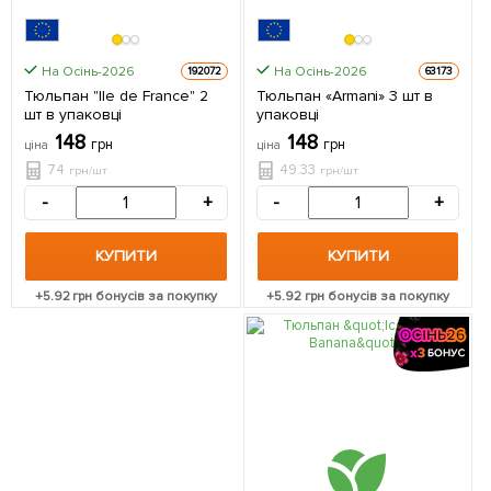
На Осінь-2026
На Осінь-2026
192072
63173
Тюльпан "Ile de France" 2
Тюльпан «Armani» 3 шт в
шт в упаковці
упаковці
148
148
грн
грн
ціна
ціна
74
49.33
грн/шт
грн/шт
-
+
-
+
КУПИТИ
КУПИТИ
+
5.92
грн бонусів за покупку
+
5.92
грн бонусів за покупку