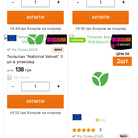
-
+
-
+
КУПИТИ
КУПИТИ
+
6.64
грн бонусів за покупку
+
6.76
грн бонусів за покупку
НОВИНКА
На Осінь-2026
99943
ЦІНА ЗА
ЦІНА ЗА
Тюльпан "National Velvet" 3
3шт
2шт
шт в упаковці
138
грн
ціна
46
грн/шт
-
+
КУПИТИ
+
5.52
грн бонусів за покупку
3
На Осінь-2026
16930