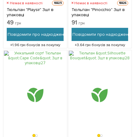
Немає в наявності
Немає в наявності
16925
16926
Тюльпан "Playsir" 3шт в
Тюльпан "Pinocchio" 3шт в
упаковці
упаковці
49
91
грн
грн
Повідомити про надходження
Повідомити про надходження
+
1.96
грн бонусів за покупку
+
3.64
грн бонусів за покупку