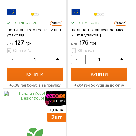
На Осінь-2026
На Осінь-2026
186313
186231
Тюльпан "Red Proud" 2 шт в
Тюльпан "Carnaval de Nice"
упаковці
2 шт в упаковці
127
176
грн
грн
ціна
ціна
63.5
88
грн/шт
грн/шт
-
+
-
+
КУПИТИ
КУПИТИ
+
5.08
грн бонусів за покупку
+
7.04
грн бонусів за покупку
ЦІНА ЗА
2шт