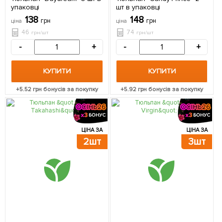
упаковці
шт в упаковці
138
148
грн
грн
ціна
ціна
46
74
грн/шт
грн/шт
-
+
-
+
КУПИТИ
КУПИТИ
+
5.52
грн бонусів за покупку
+
5.92
грн бонусів за покупку
ЦІНА ЗА
ЦІНА ЗА
2шт
3шт