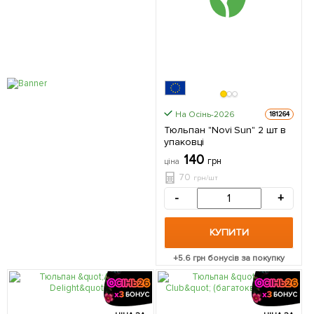
На Осінь-2026
181264
Тюльпан "Novi Sun" 2 шт в
упаковці
140
грн
ціна
70
грн/шт
-
+
КУПИТИ
+
5.6
грн бонусів за покупку