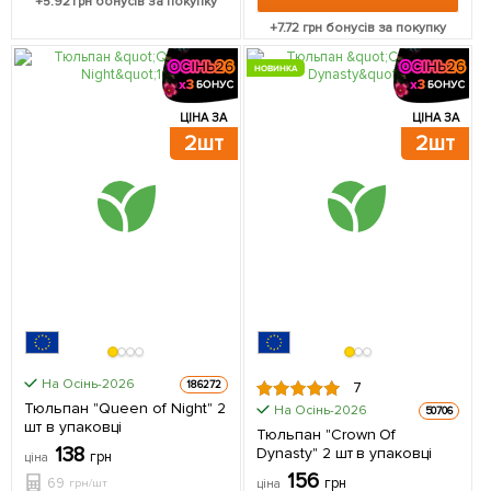
+
5.92
грн бонусів за покупку
+
7.72
грн бонусів за покупку
НОВИНКА
ЦІНА ЗА
ЦІНА ЗА
2шт
2шт
На Осінь-2026
186272
7
Тюльпан "Queen of Night" 2
На Осінь-2026
50706
шт в упаковці
Тюльпан "Crown Of
138
Dynasty" 2 шт в упаковці
грн
ціна
156
69
грн
грн/шт
ціна