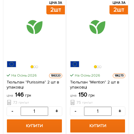
ЦІНА ЗА
ЦІНА ЗА
2шт
2шт
На Осінь-2026
На Осінь-2026
186320
186270
Тюльпан "Purissima" 2 шт в
Тюльпан "Menton" 2 шт в
упаковці
упаковці
146
150
грн
грн
ціна
ціна
73
75
грн/шт
грн/шт
-
+
-
+
КУПИТИ
КУПИТИ