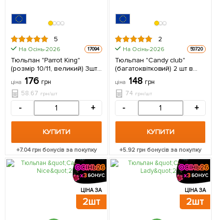
5
2
На Осінь-2026
На Осінь-2026
17094
50720
Тюльпан "Parrot King"
Тюльпан "Candy club"
(розмір 10/11, великий) 3шт
(багатоквітковий) 2 шт в
в упаковці
упаковці
176
148
грн
грн
ціна
ціна
58.67
74
грн/шт
грн/шт
-
+
-
+
КУПИТИ
КУПИТИ
+
7.04
грн бонусів за покупку
+
5.92
грн бонусів за покупку
ЦІНА ЗА
ЦІНА ЗА
2шт
2шт