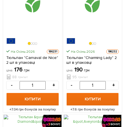
На Осінь-2026
На Осінь-2026
186231
186232
Тюльпан "Carnaval de Nice"
Тюльпан "Charming Lady" 2
2 шт в упаковці
шт в упаковці
176
190
грн
грн
ціна
ціна
88
95
грн/шт
грн/шт
-
+
-
+
КУПИТИ
КУПИТИ
+
7.04
грн бонусів за покупку
+
7.6
грн бонусів за покупку