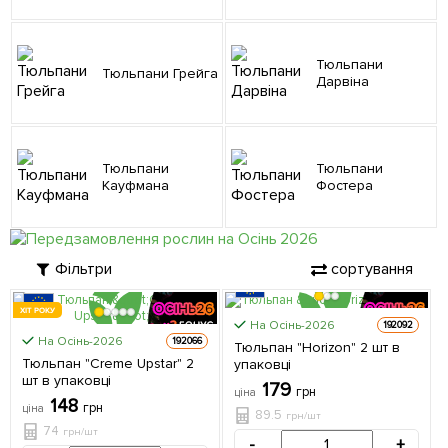
Тюльпани
Тюльпани Грейга
Дарвіна
Тюльпани
Тюльпани
Кауфмана
Фостера
Фільтри
сортування
ХІТ РОКУ
На Осінь-2026
192092
На Осінь-2026
192066
Тюльпан "Horizon" 2 шт в
ЦІНА ЗА
ЦІНА ЗА
Тюльпан "Creme Upstar" 2
упаковці
2шт
2шт
шт в упаковці
179
грн
ціна
148
грн
ціна
89.5
грн/шт
74
грн/шт
-
+