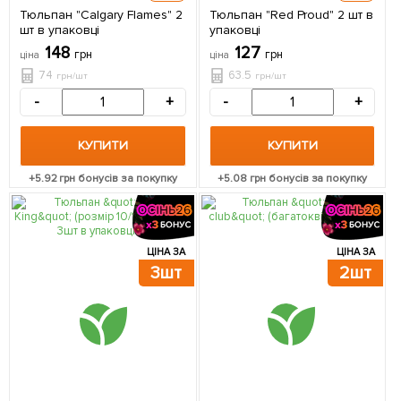
Тюльпан "Calgary Flames" 2
Тюльпан "Red Proud" 2 шт в
шт в упаковці
упаковці
148
127
грн
грн
ціна
ціна
74
63.5
грн/шт
грн/шт
-
+
-
+
КУПИТИ
КУПИТИ
+
5.92
грн бонусів за покупку
+
5.08
грн бонусів за покупку
ЦІНА ЗА
ЦІНА ЗА
3шт
2шт