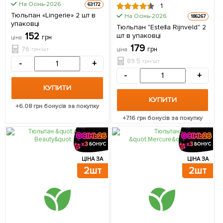
На Осінь-2026
63172
1
Тюльпан «Lingerie» 2 шт в
На Осінь-2026
186267
упаковці
Тюльпан "Estella Rijnveld" 2
152
шт в упаковці
грн
ціна
179
76
грн
грн/шт
ціна
89.5
грн/шт
-
+
-
+
КУПИТИ
КУПИТИ
+
6.08
грн бонусів за покупку
+
7.16
грн бонусів за покупку
ЦІНА ЗА
ЦІНА ЗА
2шт
2шт