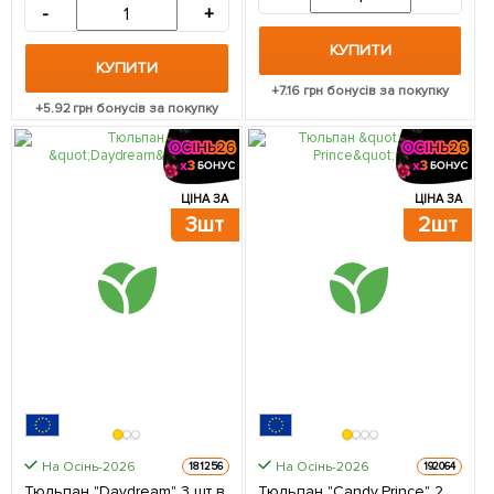
-
+
КУПИТИ
КУПИТИ
+
7.16
грн бонусів за покупку
+
5.92
грн бонусів за покупку
ЦІНА ЗА
ЦІНА ЗА
3шт
2шт
На Осінь-2026
На Осінь-2026
181256
192064
Тюльпан "Daydream" 3 шт в
Тюльпан "Candy Prince" 2