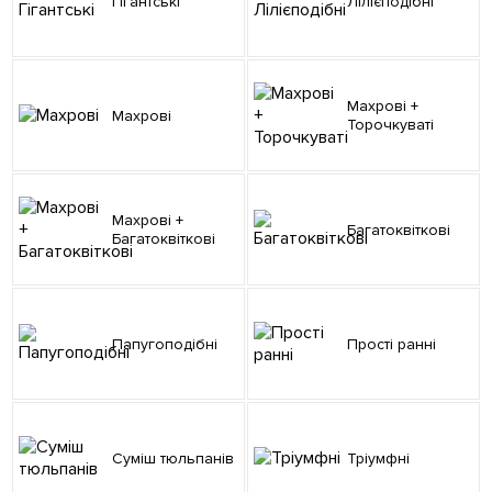
Гігантські
Лілієподібні
Махрові +
Махрові
Торочкуваті
Махрові +
Багатоквіткові
Багатоквіткові
Папугоподібні
Прості ранні
Суміш тюльпанів
Тріумфні