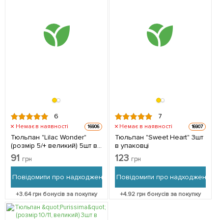
6
7
Немає в наявності
Немає в наявності
16906
16907
Тюльпан "Lilac Wonder"
Тюльпан "Sweet Heart" 3шт
(розмір 5/+ великий) 5шт в
в упаковці
упаковці
91
123
грн
грн
Повідомити про надходження
Повідомити про надходження
+
3.64
грн бонусів за покупку
+
4.92
грн бонусів за покупку