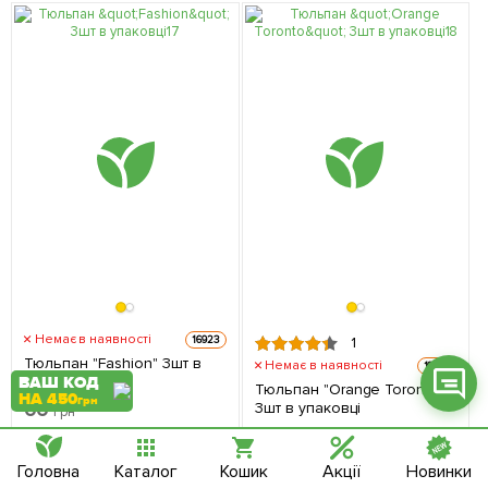
Фейсбук
Телеграм
Вайбер
Інстаграм
Онлайн чат
Немає в наявності
16923
1
Тюльпан "Fashion" 3шт в
Немає в наявності
16927
ВАШ КОД
упаковці
Тюльпан "Orange Toronto"
НА 450
грн
66
3шт в упаковці
грн
57
грн
Повідомити про надходження
Головна
Каталог
Кошик
Акції
Новинки
Повідомити про надходження