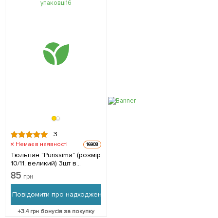
3
Немає в наявності
16908
Тюльпан "Purissima" (розмір
10/11, великий) 3шт в
упаковці
85
грн
Повідомити про надходження
+
3.4
грн бонусів за покупку