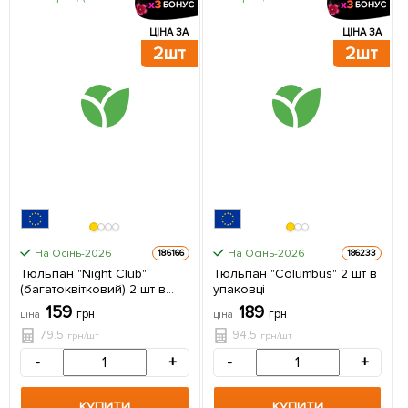
ЦІНА ЗА
ЦІНА ЗА
2шт
2шт
На Осінь-2026
На Осінь-2026
186166
186233
Тюльпан "Night Club"
Тюльпан "Columbus" 2 шт в
(багатоквітковий) 2 шт в
упаковці
упаковці
159
189
грн
грн
ціна
ціна
79.5
94.5
грн/шт
грн/шт
-
+
-
+
КУПИТИ
КУПИТИ