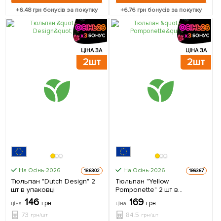
+
6.48
грн бонусів за покупку
+
6.76
грн бонусів за покупку
ЦІНА ЗА
ЦІНА ЗА
2шт
2шт
На Осінь-2026
На Осінь-2026
186302
186367
Тюльпан "Dutch Design" 2
Тюльпан "Yellow
шт в упаковці
Pomponette" 2 шт в
упаковці
146
169
грн
грн
ціна
ціна
73
84.5
грн/шт
грн/шт