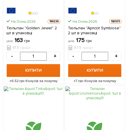
На Осінь-2026
На Осінь-2026
186236
192035
Тюльпан "Golden Jewel" 2
Тюльпан "Apricot Symbiose"
шт в упаковці
2 шт в упаковці
163
175
грн
грн
ціна
ціна
81.5
87.5
грн/шт
грн/шт
-
+
-
+
КУПИТИ
КУПИТИ
+
6.52
грн бонусів за покупку
+
7
грн бонусів за покупку