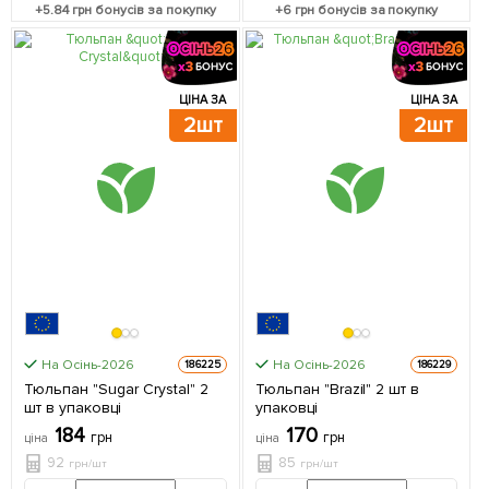
+
5.84
грн бонусів за покупку
+
6
грн бонусів за покупку
ЦІНА ЗА
ЦІНА ЗА
2шт
2шт
На Осінь-2026
На Осінь-2026
186225
186229
Тюльпан "Sugar Crystal" 2
Тюльпан "Brazil" 2 шт в
шт в упаковці
упаковці
184
170
грн
грн
ціна
ціна
92
85
грн/шт
грн/шт