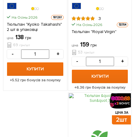
На Осінь-2026
181261
3
Тюльпан "Kyoko Takahashi"
На Осінь-2026
50704
2 шт в упаковці
Тюльпан "Royal Virgin"
138
грн
ціна
159
69
грн
грн/шт
ціна
53
грн/шт
-
+
-
+
КУПИТИ
КУПИТИ
+
5.52
грн бонусів за покупку
+
6.36
грн бонусів за покупку
ЦІНА ЗА
2шт