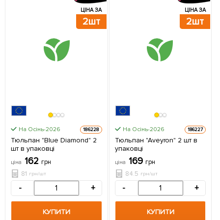
ЦІНА ЗА
ЦІНА ЗА
2шт
2шт
На Осінь-2026
На Осінь-2026
186228
186227
Тюльпан "Blue Diamond" 2
Тюльпан "Aveyron" 2 шт в
шт в упаковці
упаковці
162
169
грн
грн
ціна
ціна
81
84.5
грн/шт
грн/шт
-
+
-
+
КУПИТИ
КУПИТИ