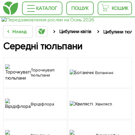
КАТАЛОГ
ПОШУК
КОШИК
Назад
Цибулини квітів
Цибулини тюль
Середні тюльпани
Торочкуваті
Ботанічні
тюльпани
Вірідіфлора
Хвилясті