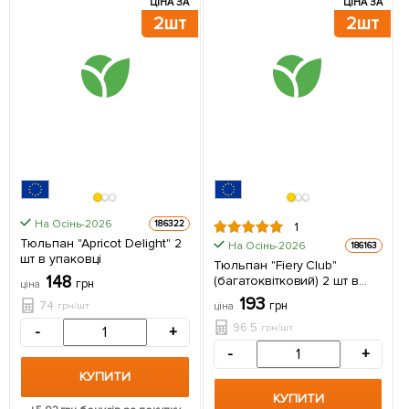
ЦІНА ЗА
ЦІНА ЗА
2шт
2шт
На Осінь-2026
186322
1
Тюльпан "Apricot Delight" 2
На Осінь-2026
186163
шт в упаковці
Тюльпан "Fiery Club"
148
(багатоквітковий) 2 шт в
грн
ціна
упаковці
193
74
грн
грн/шт
ціна
96.5
грн/шт
-
+
-
+
КУПИТИ
КУПИТИ