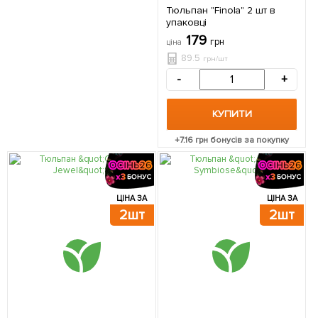
Тюльпан "Finola" 2 шт в
упаковці
179
грн
ціна
89.5
грн/шт
-
+
КУПИТИ
+
7.16
грн бонусів за покупку
ЦІНА ЗА
ЦІНА ЗА
2шт
2шт