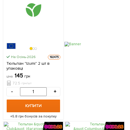
На Осінь-2026
192475
Тюльпан "Izumi" 2 шт в
упаковці
145
грн
ціна
72.5
грн/шт
-
+
КУПИТИ
+
5.8
грн бонусів за покупку