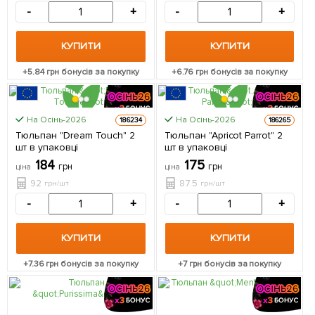
-
+
-
+
КУПИТИ
КУПИТИ
+
5.84
грн бонусів за покупку
+
6.76
грн бонусів за покупку
На Осінь-2026
На Осінь-2026
186234
186265
ЦІНА ЗА
ЦІНА ЗА
Тюльпан "Dream Touch" 2
Тюльпан "Apricot Parrot" 2
2шт
2шт
шт в упаковці
шт в упаковці
184
175
грн
грн
ціна
ціна
92
87.5
грн/шт
грн/шт
-
+
-
+
КУПИТИ
КУПИТИ
+
7.36
грн бонусів за покупку
+
7
грн бонусів за покупку