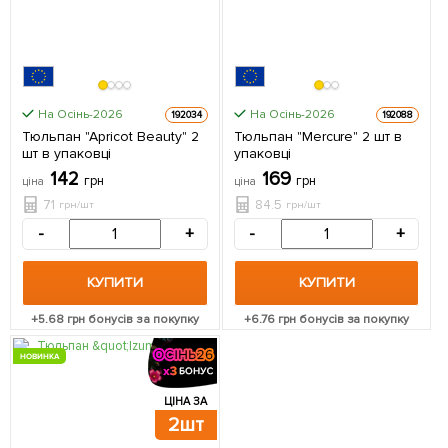
На Осінь-2026
На Осінь-2026
192034
192088
Тюльпан "Apricot Beauty" 2
Тюльпан "Mercure" 2 шт в
шт в упаковці
упаковці
142
169
грн
грн
ціна
ціна
71
84.5
грн/шт
грн/шт
-
+
-
+
КУПИТИ
КУПИТИ
+
5.68
грн бонусів за покупку
+
6.76
грн бонусів за покупку
НОВИНКА
ЦІНА ЗА
2шт