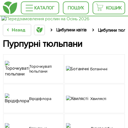
КАТАЛОГ
ПОШУК
КОШИК
Назад
Цибулини квітів
Цибулини тюль
Пурпурні тюльпани
Торочкуваті
Ботанічні
тюльпани
Вірідіфлора
Хвилясті