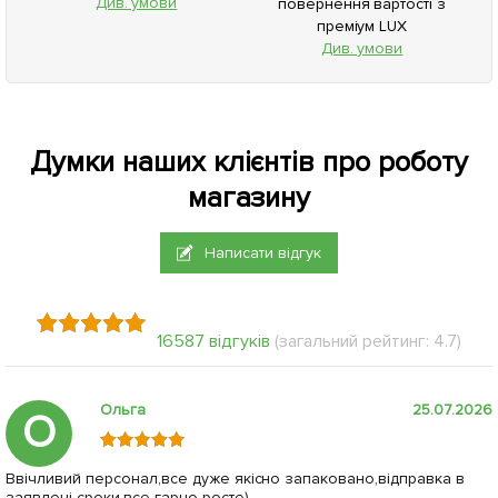
Див. умови
повернення вартості з
преміум LUX
Див. умови
Думки наших клієнтів про роботу
магазину
Написати відгук
16587 відгуків
(загальний рейтинг: 4.7)
Ольга
25.07.2026
О
Ввічливий персонал,все дуже якісно запаковано,відправка в
заявлені сроки,все гарно росте)