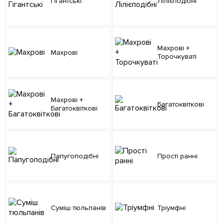
Гігантські
Лілієподібні
Махрові +
Махрові
Торочкуваті
Махрові +
Багатоквіткові
Багатоквіткові
Папугоподібні
Прості ранні
Суміш тюльпанів
Тріумфні