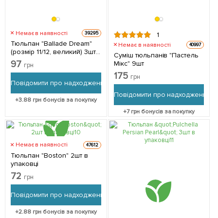
Немає в наявності
39295
1
Тюльпан "Ballade Dream"
Немає в наявності
40997
(розмір 11/12, великий) 3шт
Суміш тюльпанів "Пастель
в упаковці
97
Мікс" 9шт
грн
175
грн
Повідомити про надходження
Повідомити про надходження
+
3.88
грн бонусів за покупку
+
7
грн бонусів за покупку
Немає в наявності
47612
Тюльпан "Boston" 2шт в
упаковці
72
грн
Повідомити про надходження
+
2.88
грн бонусів за покупку