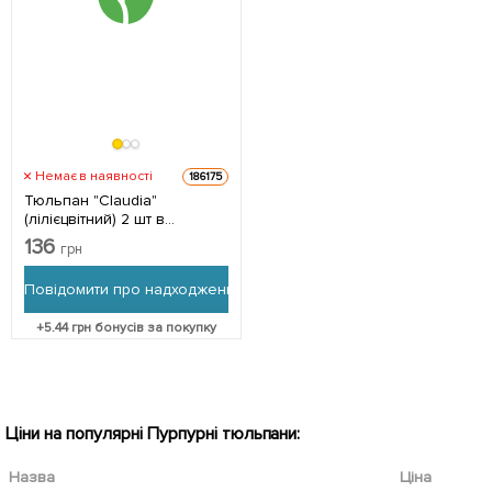
Немає в наявності
186175
Тюльпан "Claudia"
(лілієцвітний) 2 шт в
упаковці
136
грн
Повідомити про надходження
+
5.44
грн бонусів за покупку
Ціни на популярні Пурпурні тюльпани:
Назва
Ціна