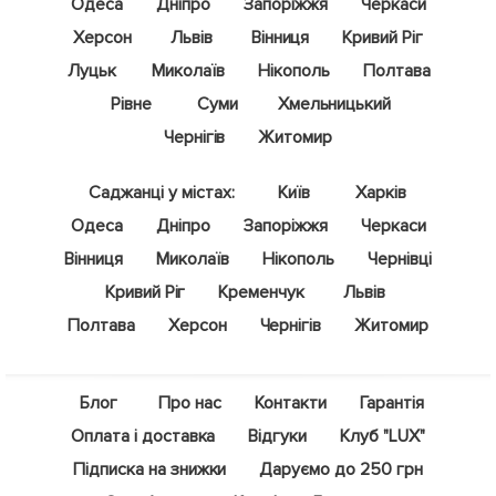
Одеса
Дніпро
Запоріжжя
Черкаси
Херсон
Львів
Вінниця
Кривий Ріг
Луцьк
Миколаїв
Нікополь
Полтава
Рівне
Суми
Хмельницький
Чернігів
Житомир
Саджанці у містах:
Київ
Харків
Одеса
Дніпро
Запоріжжя
Черкаси
Вінниця
Миколаїв
Нікополь
Чернівці
Кривий Ріг
Кременчук
Львів
Полтава
Херсон
Чернігів
Житомир
Блог
Про нас
Контакти
Гарантія
Оплата і доставка
Відгуки
Клуб "LUX"
Підписка на знижки
Даруємо до 250 грн