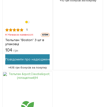
+
10
грн бонусів за покупку
1
Немає в наявності
61544
Тюльпан "Boston" 3 шт в
упаковці
104
грн
Повідомити про надходження
+
4.16
грн бонусів за покупку