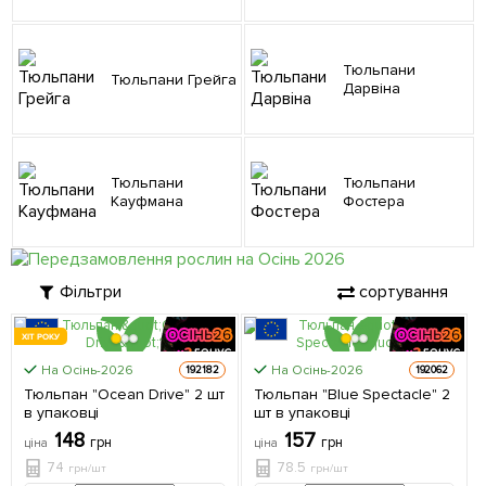
Тюльпани
Тюльпани Грейга
Дарвіна
Тюльпани
Тюльпани
Кауфмана
Фостера
Фільтри
сортування
ХІТ РОКУ
На Осінь-2026
На Осінь-2026
192182
192062
ЦІНА ЗА
ЦІНА ЗА
Тюльпан "Ocean Drive" 2 шт
Тюльпан "Blue Spectacle" 2
2шт
2шт
в упаковці
шт в упаковці
148
157
грн
грн
ціна
ціна
74
78.5
грн/шт
грн/шт