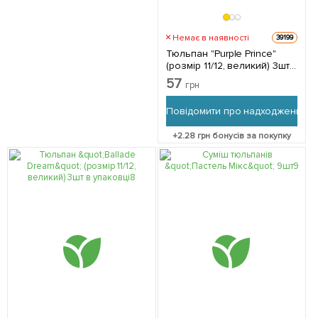
Немає в наявності
39199
Тюльпан "Purple Prince"
(розмір 11/12, великий) 3шт
в упаковці
57
грн
Повідомити про надходження
+
2.28
грн бонусів за покупку