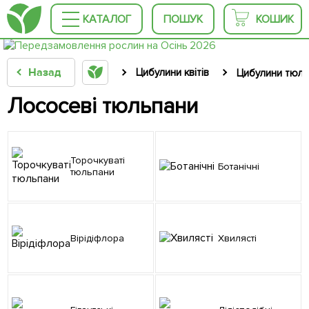
КАТАЛОГ
ПОШУК
КОШИК
Назад
Цибулини квітів
Цибулини тюль
Лососеві тюльпани
Торочкуваті
Ботанічні
тюльпани
Вірідіфлора
Хвилясті