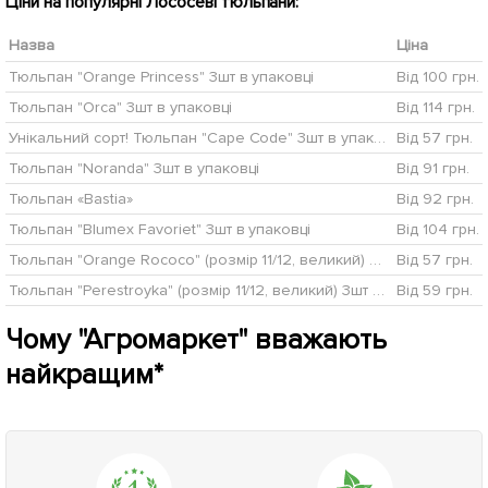
Ціни на популярні Лососеві тюльпани:
Назва
Ціна
Тюльпан "Orange Princess" 3шт в упаковці
Від 100 грн.
Тюльпан "Orca" 3шт в упаковці
Від 114 грн.
Унікальний сорт! Тюльпан "Cape Code" 3шт в упаковці
Від 57 грн.
Тюльпан "Noranda" 3шт в упаковці
Від 91 грн.
Тюльпан «Bastia»
Від 92 грн.
Тюльпан "Blumex Favoriet" 3шт в упаковці
Від 104 грн.
Тюльпан "Orange Rococo" (розмір 11/12, великий) 3шт в упаковці
Від 57 грн.
Тюльпан "Perestroyka" (розмір 11/12, великий) 3шт в упаковці
Від 59 грн.
Чому "Агромаркет" вважають
найкращим*