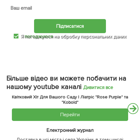
Підписатися
Я
погоджуюся
на обробку персональних даних
Більше відео ви можете побачити на
нашому youtube каналі
Дивитися все
Квітковий Хіт Для Вашого Саду | Ліатріс "Rose Purple" та
"Kobold"
Перейти
Електронний журнал
Доставка в усі міста і села України, в тому числі: