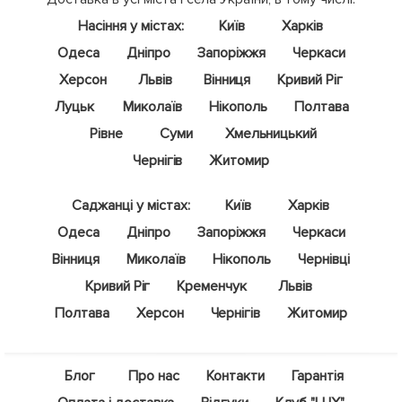
Насіння у містах:
Київ
Харків
Одеса
Дніпро
Запоріжжя
Черкаси
Херсон
Львів
Вінниця
Кривий Ріг
Луцьк
Миколаїв
Нікополь
Полтава
Рівне
Суми
Хмельницький
Чернігів
Житомир
Саджанці у містах:
Київ
Харків
Одеса
Дніпро
Запоріжжя
Черкаси
Вінниця
Миколаїв
Нікополь
Чернівці
Кривий Ріг
Кременчук
Львів
Полтава
Херсон
Чернігів
Житомир
Блог
Про нас
Контакти
Гарантія