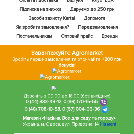
Оплата і доставка
Відгуки
Клуб "LUX"
Підписка на знижки
Даруємо до 250 грн
Засоби захисту Kartal
Допомога
Як зробити замовлення?
Передзамовлення
Постачальникам
Оптовий прайс
Бренди
Завантажуйте Agromarket
Зробіть перше замовлення та отримайте
+200 грн
бонусів!
Дзвоніть з 09:00 до 18:00 (без вихідних)
0 (44) 333-49-12
,
0 (93) 170-15-55
,
0 (48) 708-10-58
,
0 (67) 004-06-36
Магазин «Насіння, Все для саду та городу»
Україна, м. Одеса
,
вул. Привозна, 14
На мапі