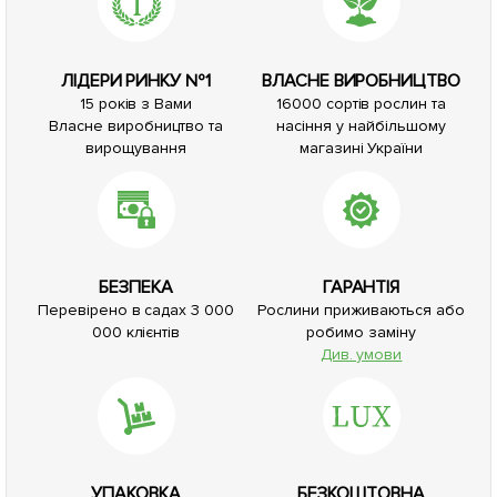
ЛІДЕРИ РИНКУ №1
ВЛАСНЕ ВИРОБНИЦТВО
15 років з Вами
16000 сортів рослин та
Власне виробництво та
насіння у найбільшому
вирощування
магазині України
БЕЗПЕКА
ГАРАНТІЯ
Перевірено в садах 3 000
Рослини приживаються або
000 клієнтів
робимо заміну
Див. умови
УПАКОВКА
БЕЗКОШТОВНА