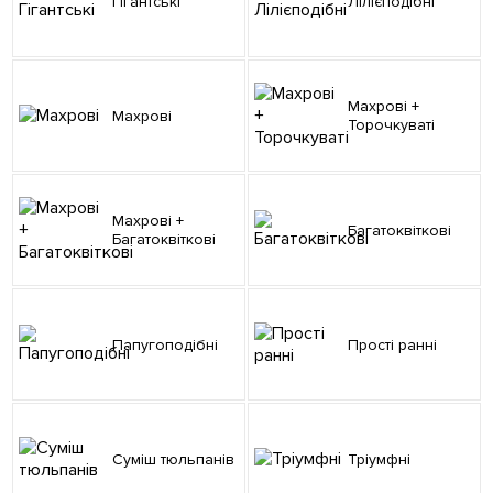
Гігантські
Лілієподібні
Махрові +
Махрові
Торочкуваті
Махрові +
Багатоквіткові
Багатоквіткові
Папугоподібні
Прості ранні
Суміш тюльпанів
Тріумфні