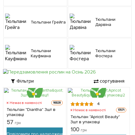
Тюльпани
Тюльпани Грейга
Дарвіна
Тюльпани
Тюльпани
Кауфмана
Фостера
Фільтри
сортування
Немає в наявності
16928
4
Тюльпан "Diantha" 3шт в
Немає в наявності
17071
упаковці
Тюльпан "Apricot Beauty"
57
3шт в упаковці
грн
100
грн
Повідомити про надходження