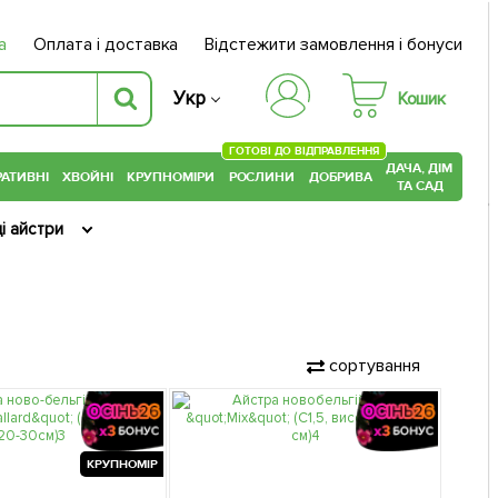
а
Оплата і доставка
Відстежити замовлення і бонуси
Укр
Кошик
ГОТОВІ ДО ВІДПРАВЛЕННЯ
ДАЧА, ДІМ
АТИВНІ
ХВОЙНІ
КРУПНОМІРИ
РОСЛИНИ
ДОБРИВА
ТА САД
і айстри
сортування
КРУПНОМІР