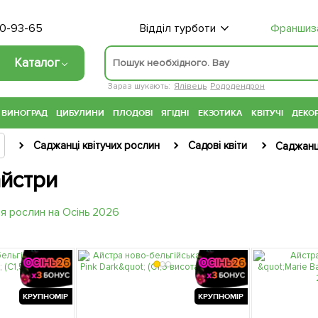
70-93-65
Відділ турботи
Франшиз
Каталог
Зараз шукають:
Ялівець
Рододендрон
ВИНОГРАД
ЦИБУЛИНИ
ПЛОДОВІ
ЯГІДНІ
ЕКЗОТИКА
КВІТУЧІ
ДЕКОР
Саджанці квітучих рослин
Садові квіти
Саджанц
айстри
КРУПНОМІР
КРУПНОМІР