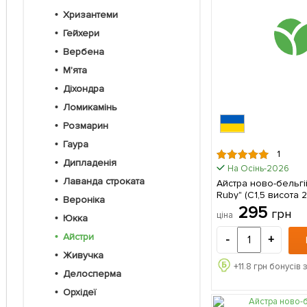
Хризантеми
Гейхери
Вербена
М'ята
Діхондра
Ломикамінь
Розмарин
Гаура
1
Дипладенія
На Осінь-2026
Лаванда строката
Айстра ново-бельгі
Ruby" (С1,5 висота 2
Вероніка
саджанець в упаков
295
грн
ціна
Юкка
Айстри
-
+
Живучка
+
11.8
грн бонусів 
Делосперма
Орхідеї