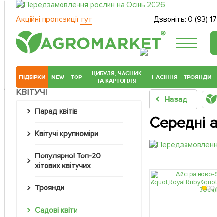
Акційні пропозиції
тут
Дзвоніть:
0 (93) 1
®
ЦИБУЛЯ, ЧАСНИК
ПІДБІРКИ
NEW
TOP
НАСІННЯ
ТРОЯНДИ
ТА КАРТОПЛЯ
КВІТУЧІ
Назад
Парад квітів
Середні 
Квітучі крупноміри
Популярно! Топ-20
хітових квітучих
Троянди
Садові квіти