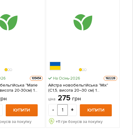
026
На Осінь-2026
105454
192228
бельгійська "Marie
Айстра новобельгійська "Mix"
 висота 20-30см) 1
(С1,5, висота 20–30 см) 1
 упаковці
саджанець в упаковці
275
грн
грн
ціна
-
+
КУПИТИ
КУПИТИ
онусів за покупку
+
11
грн бонусів за покупку