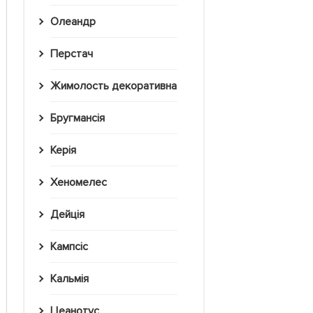
Олеандр
Перстач
Жимолость декоративна
Бругмансія
Керія
Хеномелес
Дейція
Кампсіс
Кальмія
Цеанотус