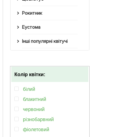
Рокитник
Еустома
Інші популярні квітучі
Колір квітки:
білий
блакитний
червоний
рiзнобарвний
фіолетовий