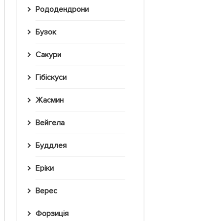
Рододендрони
Бузок
Сакури
Гібіскуси
Жасмин
Вейгела
Буддлея
Еріки
Верес
Форзиція