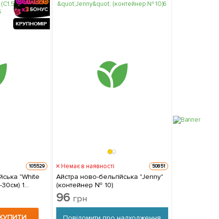
КРУПНОМІР
Немає в наявності
105529
50851
йська "White
Айстра ново-бельгійська "Jenny"
-30см) 1
(контейнер № 10)
ці
96
грн
КУПИТИ
Повідомити про надходження