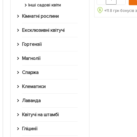
Інші садові квіти
+
11.8
грн бонусів 
Кімнатні рослини
Ексклюзивні квітучі
Гортензії
Магнолії
Спаржа
Клематиси
Лаванда
Квітучі на штамбі
Гліцинії