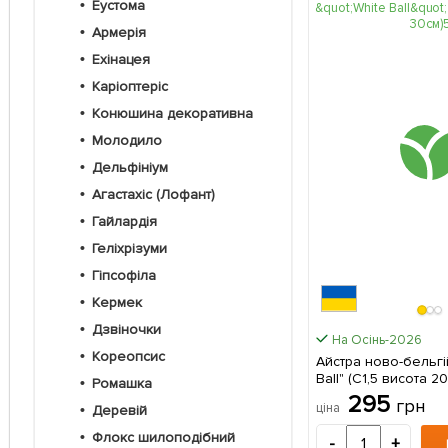
Еустома
Армерія
Ехінацея
Каріоптеріс
Конюшина декоративна
Молодило
Дельфініум
Агастахіс (Лофант)
Гайлардія
Геліхрізуми
Гіпсофіла
Кермек
Дзвіночки
На Осінь-2026
Кореопсис
Айстра ново-бельгі
Ball" (С1,5 висота 20
Ромашка
саджанець в упаков
295
грн
ціна
Деревій
Флокс шилоподібний
-
+