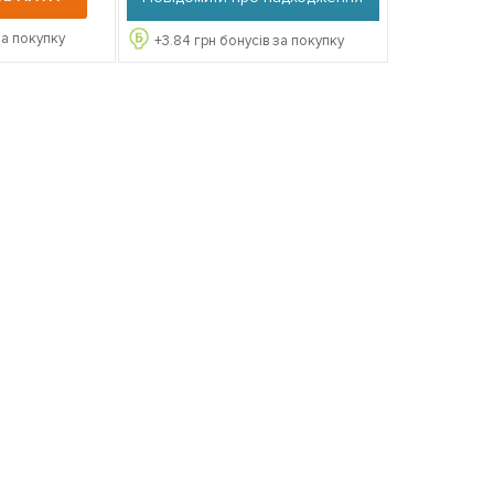
за покупку
+
3.84
грн бонусів за покупку