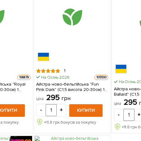
1
На Осінь-2026
106879
105530
На Осінь-2
йська "Royal
Айстра ново-бельгійська "Fun
Айстра ново-
0-30см) 1
Pink Dark" (С1,5 висота 20-30см) 1
Ballard" (С1,5
ці
саджанець в упаковці
295
грн
ціна
саджанець в
295
ціна
-
+
КУПИТИ
КУПИТИ
-
+
за покупку
+
11.8
грн бонусів за покупку
+
11.8
грн б