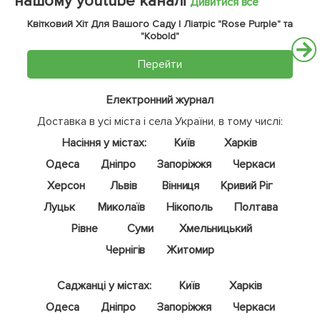
нашому youtube каналі
Дивитися все
Квітковий Хіт Для Вашого Саду | Ліатріс "Rose Purple" та
"Kobold"
Перейти
Електронний журнал
Доставка в усі міста і села України, в тому числі:
Насіння у містах:
Київ
Харків
Одеса
Дніпро
Запоріжжя
Черкаси
Херсон
Львів
Вінниця
Кривий Ріг
Луцьк
Миколаїв
Нікополь
Полтава
Рівне
Суми
Хмельницький
Чернігів
Житомир
Саджанці у містах:
Київ
Харків
Одеса
Дніпро
Запоріжжя
Черкаси