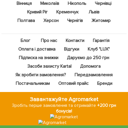
Вінниця
Миколаїв
Нікополь
Чернівці
Кривий Ріг
Кременчук
Львів
Полтава
Херсон
Чернігів
Житомир
Блог
Про нас
Контакти
Гарантія
Оплата і доставка
Відгуки
Клуб "LUX"
Підписка на знижки
Даруємо до 250 грн
Засоби захисту Kartal
Допомога
Як зробити замовлення?
Передзамовлення
Постачальникам
Оптовий прайс
Бренди
Завантажуйте Agromarket
Зробіть перше замовлення та отримайте
+200 грн
бонусів!