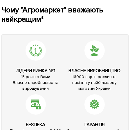
Чому "Агромаркет" вважають
найкращим*
ЛІДЕРИ РИНКУ №1
ВЛАСНЕ ВИРОБНИЦТВО
15 років з Вами
16000 сортів рослин та
Власне виробництво та
насіння у найбільшому
вирощування
магазині України
БЕЗПЕКА
ГАРАНТІЯ