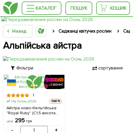
КАТАЛОГ
ПОШУК
КОШИК
Назад
Саджанці квітучих рослин
Садо
Альпійська айстра
Фільтри
сортування
КРУПНОМІР
1
На Осінь-2026
106879
Айстра ново-бельгійська
"Royal Ruby" (С1,5 висота
20-30см) 1 саджанець в
295
грн
ціна
упаковці
-
+