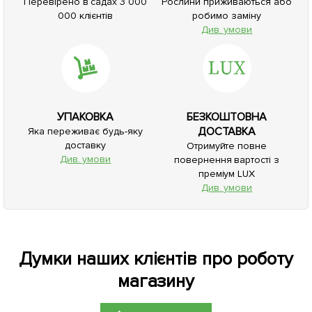
Перевірено в садах 3 000
Рослини приживаються або
000 клієнтів
робимо заміну
Див. умови
УПАКОВКА
БЕЗКОШТОВНА
ДОСТАВКА
Яка переживає будь-яку
доставку
Отримуйте повне
Див. умови
повернення вартості з
преміум LUX
Див. умови
Думки наших клієнтів про роботу
магазину