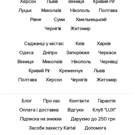
Херсон
Львів
Вінниця
Кривий Ріг
Луцьк
Миколаїв
Нікополь
Полтава
Рівне
Суми
Хмельницький
Чернігів
Житомир
Саджанці у містах:
Київ
Харків
Одеса
Дніпро
Запоріжжя
Черкаси
Вінниця
Миколаїв
Нікополь
Чернівці
Кривий Ріг
Кременчук
Львів
Полтава
Херсон
Чернігів
Житомир
Блог
Про нас
Контакти
Гарантія
Оплата і доставка
Відгуки
Клуб "LUX"
Підписка на знижки
Даруємо до 250 грн
Засоби захисту Kartal
Допомога