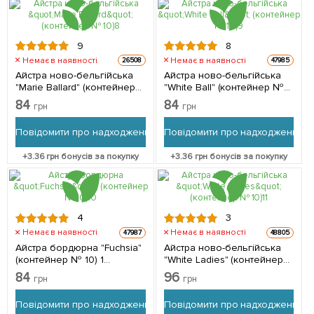
9
8
Немає в наявності
Немає в наявності
26508
47985
Айстра ново-бельгійська
Айстра ново-бельгійська
"Marie Ballard" (контейнер
"White Ball" (контейнер №
№ 10) 1 саджанець в
10) 1 саджанець в упаковці
84
84
грн
грн
упаковці
Повідомити про надходження
Повідомити про надходження
+
3.36
грн бонусів за покупку
+
3.36
грн бонусів за покупку
4
3
Немає в наявності
Немає в наявності
47987
48805
Айстра бордюрна "Fuchsia"
Айстра ново-бельгійська
(контейнер № 10) 1
"White Ladies" (контейнер
саджанець в упаковці
№ 10)
84
96
грн
грн
Повідомити про надходження
Повідомити про надходження