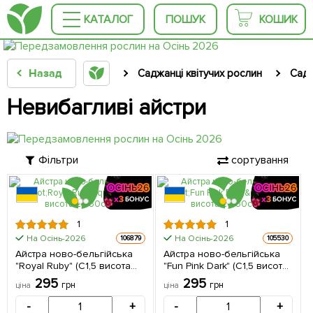
КАТАЛОГ
ПОШУК
КОШИК
Назад
Саджанці квітучих рослин
Садо
Невибагливі айстри
Фільтри
сортування
КРУПНОМІР
КРУПНОМІР
1
1
На Осінь-2026
На Осінь-2026
106879
105530
Айстра ново-бельгійська
Айстра ново-бельгійська
"Royal Ruby" (С1,5 висота
"Fun Pink Dark" (С1,5 висота
20-30см) 1 саджанець в
20-30см) 1 саджанець в
295
295
грн
грн
ціна
ціна
упаковці
упаковці
-
+
-
+