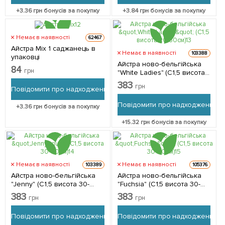
+
3.36
грн бонусів за покупку
+
3.84
грн бонусів за покупку
Немає в наявності
62467
Айстра Mix 1 саджанець в
Немає в наявності
103388
упаковці
Айстра ново-бельгійська
84
грн
"White Ladies" (С1,5 висота
20-30см) 1 саджанець в
383
грн
Повідомити про надходження
упаковці
Повідомити про надходження
+
3.36
грн бонусів за покупку
+
15.32
грн бонусів за покупку
Немає в наявності
Немає в наявності
103389
105376
Айстра ново-бельгійська
Айстра ново-бельгійська
"Jenny" (С1,5 висота 30-
"Fuchsia" (С1,5 висота 30-
40см) 1 саджанець в
40см) 1 саджанець в
383
383
грн
грн
упаковці
упаковці
Повідомити про надходження
Повідомити про надходження