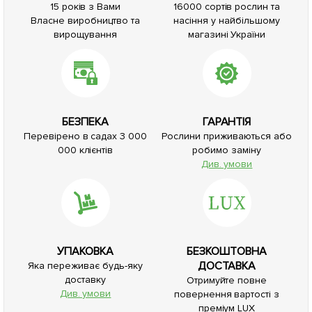
15 років з Вами
16000 сортів рослин та
Власне виробництво та
насіння у найбільшому
вирощування
магазині України
БЕЗПЕКА
ГАРАНТІЯ
Перевірено в садах 3 000
Рослини приживаються або
000 клієнтів
робимо заміну
Див. умови
УПАКОВКА
БЕЗКОШТОВНА
ДОСТАВКА
Яка переживає будь-яку
доставку
Отримуйте повне
Див. умови
повернення вартості з
преміум LUX