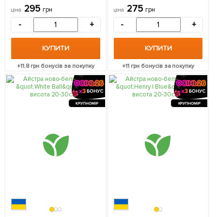
20-30см) 1 саджанець в
см) 1 саджанець в упаковці
295
275
грн
грн
ціна
ціна
упаковці
-
+
-
+
КУПИТИ
КУПИТИ
+
11.8
грн бонусів за покупку
+
11
грн бонусів за покупку
КРУПНОМІР
КРУПНОМІР