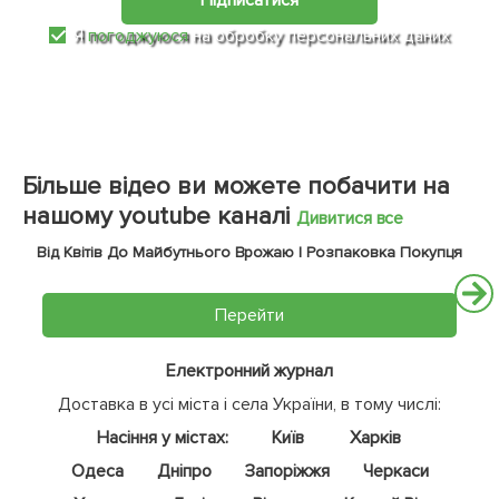
Я
погоджуюся
на обробку персональних даних
Більше відео ви можете побачити на
нашому youtube каналі
Дивитися все
Від Квітів До Майбутнього Врожаю | Розпаковка Покупця
Перейти
Електронний журнал
Доставка в усі міста і села України, в тому числі:
Насіння у містах:
Київ
Харків
Одеса
Дніпро
Запоріжжя
Черкаси