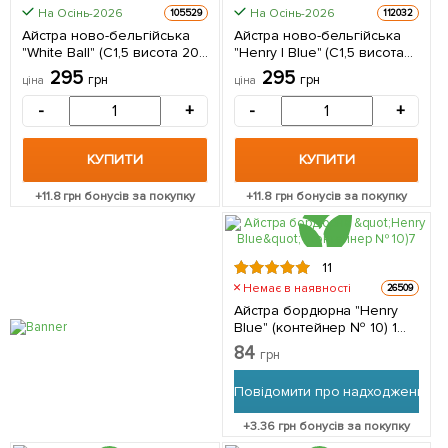
На Осінь-2026
На Осінь-2026
105529
112032
Айстра ново-бельгійська
Айстра ново-бельгійська
"White Ball" (С1,5 висота 20-
"Henry I Blue" (С1,5 висота
30см) 1 саджанець в
20-30см) 1 саджанець в
295
295
грн
грн
ціна
ціна
упаковці
упаковці
-
+
-
+
КУПИТИ
КУПИТИ
+
11.8
грн бонусів за покупку
+
11.8
грн бонусів за покупку
11
Немає в наявності
26509
Айстра бордюрна "Henry
Blue" (контейнер № 10) 1
саджанець в упаковці
84
грн
Повідомити про надходження
+
3.36
грн бонусів за покупку