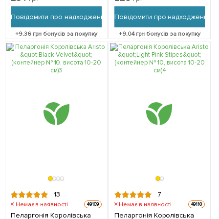
саджанець в упаковці
10-20 см) 1 саджанець в
упаковці
Повідомити про надходження
Повідомити про надходження
+
9.36
грн бонусів за покупку
+
9.04
грн бонусів за покупку
13
7
Немає в наявності
Немає в наявності
49109
49110
Пеларгонія Королівська
Пеларгонія Королівська