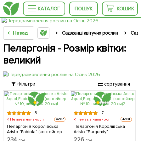
КАТАЛОГ
ПОШУК
КОШИК
Назад
Саджанці квітучих рослин
Садо
Пеларгонія - Розмір квітки:
великий
Фільтри
сортування
3
7
Немає в наявності
Немає в наявності
49107
49108
Пеларгонія Королівська
Пеларгонія Королівська
Aristo "Fabiola" (контейнер
Aristo "Burgundy"
№ 10, висота 10-20 см) 1
(контейнер № 10, висота
234
226
грн
грн