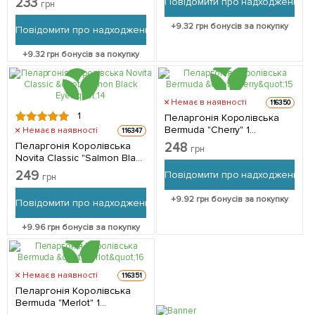
233
Повідомити про надходження
грн
10-20 см) 1 саджанець в
упаковці
+
9.32
грн бонусів за покупку
Повідомити про надходження
+
9.32
грн бонусів за покупку
Немає в наявності
116350
1
Пеларгонія Королівська
Bermuda "Cherry" 1
Немає в наявності
116347
саджанець в упаковці
Пеларгонія Королівська
248
грн
Novita Classic "Salmon Black
Eye" 1 саджанець в
249
Повідомити про надходження
грн
упаковці
+
9.92
грн бонусів за покупку
Повідомити про надходження
+
9.96
грн бонусів за покупку
Немає в наявності
116351
Пеларгонія Королівська
Bermuda "Merlot" 1
саджанець в упаковці