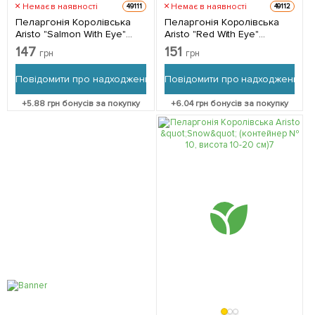
Немає в наявності
Немає в наявності
49111
49112
Пеларгонія Королівська
Пеларгонія Королівська
Aristo "Salmon With Eye"
Aristo "Red With Eye"
(контейнер № 10, висота
(контейнер № 10, висота
147
151
грн
грн
10-20 см) 1 саджанець в
10-20 см) 1 саджанець в
упаковці
упаковці
Повідомити про надходження
Повідомити про надходження
+
5.88
грн бонусів за покупку
+
6.04
грн бонусів за покупку