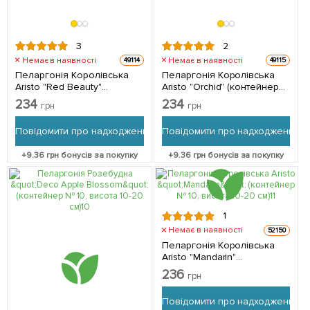
3
2
Немає в наявності
Немає в наявності
49114
49115
Пеларгонія Королівська
Пеларгонія Королівська
Aristo "Red Beauty"
Aristo "Orchid" (контейнер
(контейнер № 10, висота
№ 10, висота 10-20 см) 1
234
234
грн
грн
10-20 см) 1 саджанець в
саджанець в упаковці
упаковці
Повідомити про надходження
Повідомити про надходження
+
9.36
грн бонусів за покупку
+
9.36
грн бонусів за покупку
1
Немає в наявності
52150
Пеларгонія Королівська
Aristo "Mandarin"
(контейнер № 10, висота
236
грн
10-20 см) 1 саджанець в
упаковці
Повідомити про надходження