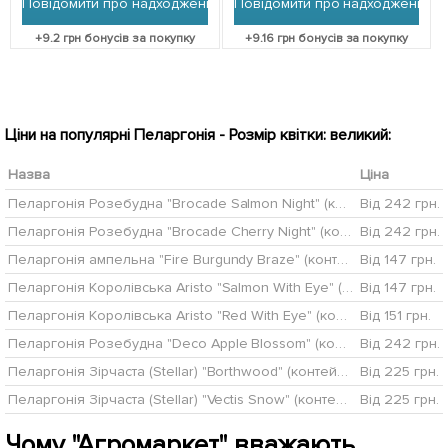
Повідомити про надходження
Повідомити про надходження
+
9.2
грн бонусів за покупку
+
9.16
грн бонусів за покупку
Ціни на популярні Пеларгонія - Розмір квітки: великий:
Назва
Ціна
Пеларгонія Розебудна "Brocade Salmon Night" (контейнер № 10, висота 10-20 см)
Від 242 грн.
Пеларгонія Розебудна "Brocade Cherry Night" (контейнер № 10, висота 10-20 см)
Від 242 грн.
Пеларгонія ампельна "Fire Burgundy Braze" (контейнер № 10, висота 10-20 см)
Від 147 грн.
Пеларгонія Королівська Aristo "Salmon With Eye" (контейнер № 10, висота 10-20 см)
Від 147 грн.
Пеларгонія Королівська Aristo "Red With Eye" (контейнер № 10, висота 10-20 см)
Від 151 грн.
Пеларгонія Розебудна "Deco Apple Blossom" (контейнер № 10, висота 10-20 см)
Від 242 грн.
Пеларгонія Зірчаста (Stellar) "Borthwood" (контейнер № 10, висота 10-20 см)
Від 225 грн.
Пеларгонія Зірчаста (Stellar) "Vectis Snow" (контейнер № 10, висота 10-20 см)
Від 225 грн.
Чому "Агромаркет" вважають