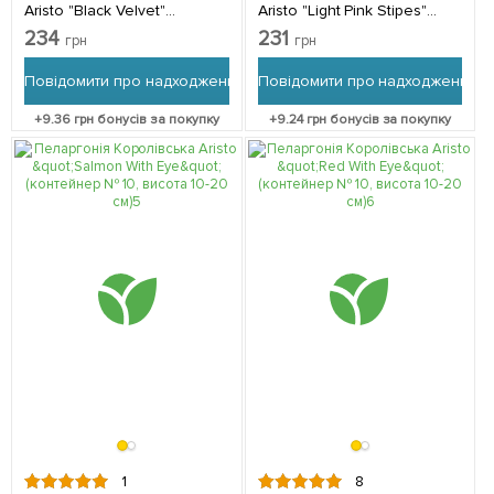
Aristo "Black Velvet"
Aristo "Light Pink Stipes"
(контейнер № 10, висота
(контейнер № 10, висота
234
231
грн
грн
10-20 см) 1 саджанець в
10-20 см) 1 саджанець в
упаковці
упаковці
Повідомити про надходження
Повідомити про надходження
+
9.36
грн бонусів за покупку
+
9.24
грн бонусів за покупку
1
8