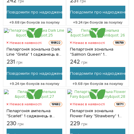
242
231
грн
грн
Повідомити про надходження
Повідомити про надходження
+
9.68
грн бонусів за покупку
+
9.24
грн бонусів за покупку
Немає в наявності
Немає в наявності
189822
189799
Пеларгонія зональна Dark
Пеларгонія зональна
Line "Greta" 1 саджанець в
"Salmon Queen" 1
упаковці
саджанець в упаковці
231
242
грн
грн
Повідомити про надходження
Повідомити про надходження
+
9.24
грн бонусів за покупку
+
9.68
грн бонусів за покупку
Немає в наявності
Немає в наявності
191682
191711
Пеларгонія ампельна
Пеларгонія зональна
"Scarlet" 1 саджанець в
Flower Fairy "Strawberry" 1
упаковці
саджанець в упаковці
230
229
грн
грн