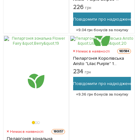
(контейнер № 10, висота
226
грн
10-20 см) 1 саджанець в
упаковці
Повідомити про надходження
+
9.04
грн бонусів за покупку
Немає в наявності
183584
Пеларгонія Королівська
Aristo "Lilac Purple" 1
саджанець в упаковці
234
грн
Повідомити про надходження
+
9.36
грн бонусів за покупку
Немає в наявності
180057
Пеларгонія зональна