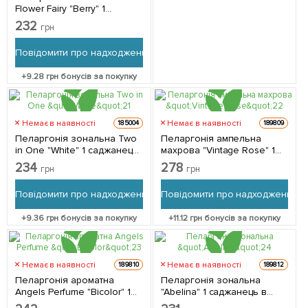
Flower Fairy "Berry" 1
саджанець в упаковці
232
грн
Повідомити про надходження
+
9.28
грн бонусів за покупку
Немає в наявності
Немає в наявності
185004
189809
Пеларгонія зональна Two
Пеларгонія ампельна
in One "White" 1 саджанець
махрова "Vintage Rose" 1
в упаковці
саджанець в упаковці
234
278
грн
грн
Повідомити про надходження
Повідомити про надходження
+
9.36
грн бонусів за покупку
+
11.12
грн бонусів за покупку
Немає в наявності
Немає в наявності
189810
189812
Пеларгонія ароматна
Пеларгонія зональна
Angels Perfume "Bicolor" 1
"Abelina" 1 саджанець в
саджанець в упаковці
упаковці