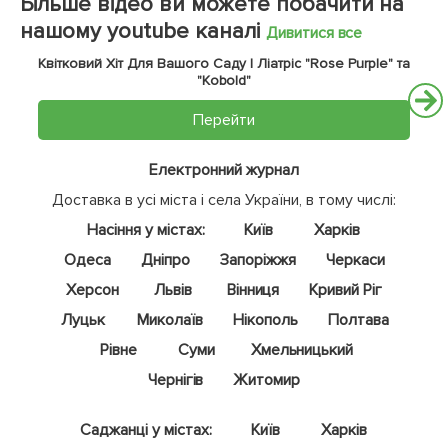
Більше відео ви можете побачити на
нашому youtube каналі
Дивитися все
Квітковий Хіт Для Вашого Саду | Ліатріс "Rose Purple" та
"Kobold"
Перейти
Електронний журнал
Доставка в усі міста і села України, в тому числі:
Насіння у містах:
Київ
Харків
Одеса
Дніпро
Запоріжжя
Черкаси
Херсон
Львів
Вінниця
Кривий Ріг
Луцьк
Миколаїв
Нікополь
Полтава
Рівне
Суми
Хмельницький
Чернігів
Житомир
Саджанці у містах:
Київ
Харків