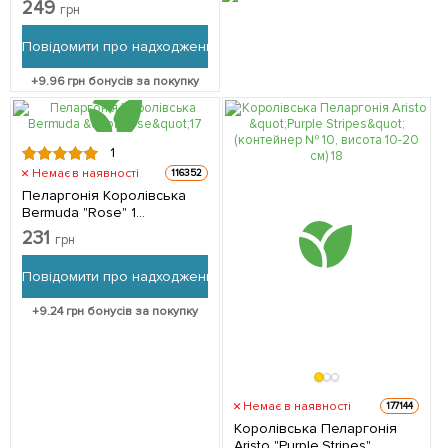
249
грн
Повідомити про надходження
+
9.96
грн бонусів за покупку
1
Немає в наявності
116352
Пеларгонія Королівська
Bermuda "Rose" 1
саджанець в упаковці
231
грн
Повідомити про надходження
+
9.24
грн бонусів за покупку
Немає в наявності
177144
Королівська Пеларгонія
Aristo "Purple Stripes"