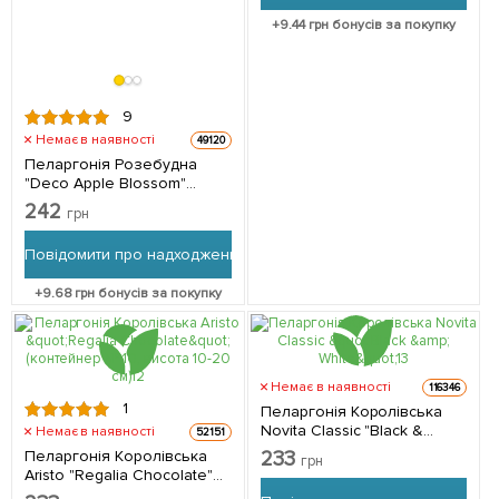
+
9.44
грн бонусів за покупку
9
Немає в наявності
49120
Пеларгонія Розебудна
"Deco Apple Blossom"
(контейнер № 10, висота
242
грн
10-20 см) 1 саджанець в
упаковці
Повідомити про надходження
+
9.68
грн бонусів за покупку
Немає в наявності
116346
1
Пеларгонія Королівська
Novita Classic "Black &
Немає в наявності
52151
White" 1 саджанець в
Пеларгонія Королівська
233
грн
упаковці
Aristo "Regalia Chocolate"
(контейнер № 10, висота