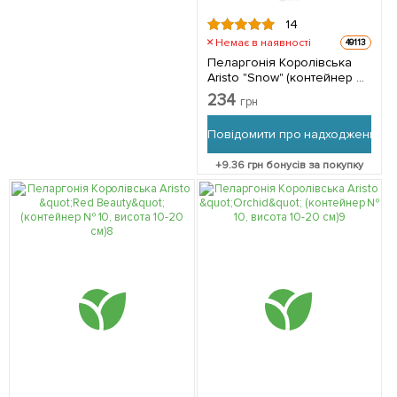
14
Немає в наявності
49113
Пеларгонія Королівська
Aristo "Snow" (контейнер №
10, висота 10-20 см) 1
234
грн
саджанець в упаковці
Повідомити про надходження
+
9.36
грн бонусів за покупку