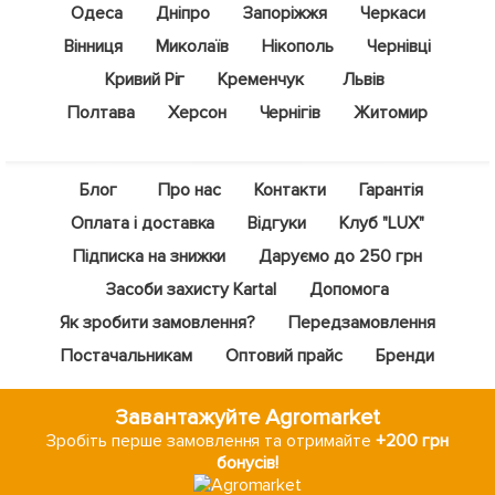
Одеса
Дніпро
Запоріжжя
Черкаси
Вінниця
Миколаїв
Нікополь
Чернівці
Кривий Ріг
Кременчук
Львів
Полтава
Херсон
Чернігів
Житомир
Блог
Про нас
Контакти
Гарантія
Оплата і доставка
Відгуки
Клуб "LUX"
Підписка на знижки
Даруємо до 250 грн
Засоби захисту Kartal
Допомога
Як зробити замовлення?
Передзамовлення
Постачальникам
Оптовий прайс
Бренди
Завантажуйте Agromarket
Зробіть перше замовлення та отримайте
+200 грн
бонусів!