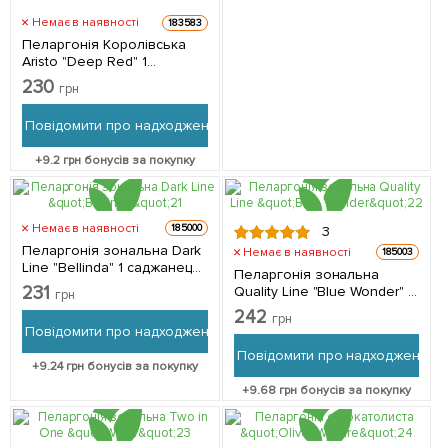
Немає в наявності
183583
Пеларгонія Королівська
Aristo "Deep Red" 1
саджанець в упаковці
230
грн
Повідомити про надходження
+
9.2
грн бонусів за покупку
Немає в наявності
185000
3
Пеларгонія зональна Dark
Немає в наявності
185003
Line "Bellinda" 1 саджанець
Пеларгонія зональна
в упаковці
231
Quality Line "Blue Wonder" 1
грн
саджанець в упаковці
242
грн
Повідомити про надходження
Повідомити про надходження
+
9.24
грн бонусів за покупку
+
9.68
грн бонусів за покупку