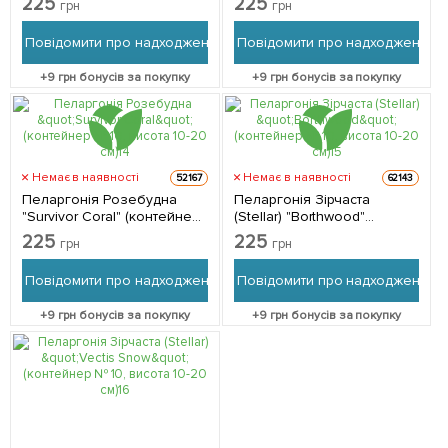
225
225
грн
грн
10-20 см) 1 саджанець в
10-20 см) 1 саджанець в
упаковці
упаковці
Повідомити про надходження
Повідомити про надходження
+
9
грн бонусів за покупку
+
9
грн бонусів за покупку
Немає в наявності
Немає в наявності
52167
62143
Пеларгонія Розебудна
Пеларгонія Зірчаста
"Survivor Coral" (контейнер
(Stellar) "Borthwood"
№ 10, висота 10-20 см) 1
(контейнер № 10, висота
225
225
грн
грн
саджанець в упаковці
10-20 см)
Повідомити про надходження
Повідомити про надходження
+
9
грн бонусів за покупку
+
9
грн бонусів за покупку