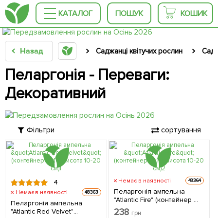
КАТАЛОГ
ПОШУК
КОШИК
Назад
Саджанці квітучих рослин
Садо
Пеларгонія - Переваги:
Декоративний
Фільтри
сортування
Немає в наявності
48364
4
Пеларгонія ампельна
Немає в наявності
48363
"Atlantic Fire" (контейнер №
Пеларгонія ампельна
10, висота 10-20 см) 1
238
"Atlantic Red Velvet"
грн
саджанець в упаковці