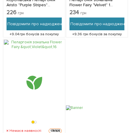
Aristo "Purple Stripes"
Flower Fairy "Velvet" 1
(контейнер № 10, висота
саджанець в упаковці
226
234
грн
грн
10-20 см) 1 саджанець в
упаковці
Повідомити про надходження
Повідомити про надходження
+
9.04
грн бонусів за покупку
+
9.36
грн бонусів за покупку
Немає в наявності
178505