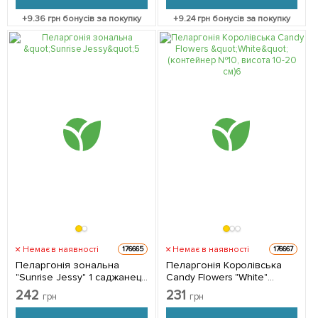
+
9.36
грн бонусів за покупку
+
9.24
грн бонусів за покупку
Немає в наявності
Немає в наявності
176665
176667
Пеларгонія зональна
Пеларгонія Королівська
"Sunrise Jessy" 1 саджанець
Candy Flowers "White"
в упаковці
(контейнер №10, висота 10-
242
231
грн
грн
20 см) 1 саджанець в
упаковці