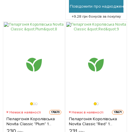
Повідомити про надходження
+
9.28
грн бонусів за покупку
Немає в наявності
Немає в наявності
176670
176671
Пеларгонія Королівська
Пеларгонія Королівська
Novita Classic "Plum" 1
Novita Classic "Red" 1
саджанець в упаковці
саджанець в упаковці
230
231
грн
грн