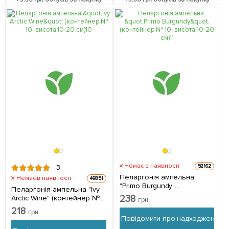
Немає в наявності
52162
3
Пеларгонія ампельна
Немає в наявності
49851
"Primo Burgundy"
Пеларгонія ампельна "Ivy
(контейнер № 10, висота
238
Arctic Wine" (контейнер №
грн
10-20 см) 1 саджанець в
10, висота 10-20 см) 1
218
упаковці
грн
саджанець в упаковці
Повідомити про надходження