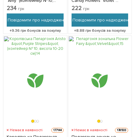
"Amy" (контейнер №10,
Candy Flowers "Violet"
висота 10-20 см) 1
(контейнер № 10, висота
234
222
грн
грн
саджанець в упаковці
10-20 см) 1 саджанець в
упаковці
Повідомити про надходження
Повідомити про надходження
+
9.36
грн бонусів за покупку
+
8.88
грн бонусів за покупку
Немає в наявності
Немає в наявності
177144
178503
Королівська Пеларгонія
Пеларгонія зональна