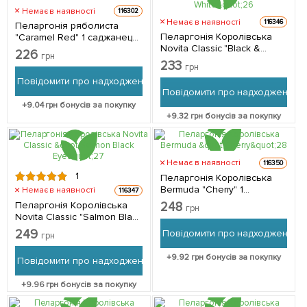
Немає в наявності
116302
Немає в наявності
116346
Пеларгонія ряболиста
Пеларгонія Королівська
"Caramel Red" 1 саджанець
Novita Classic "Black &
в упаковці
226
грн
White" 1 саджанець в
233
грн
упаковці
Повідомити про надходження
Повідомити про надходження
+
9.04
грн бонусів за покупку
+
9.32
грн бонусів за покупку
Немає в наявності
116350
1
Пеларгонія Королівська
Bermuda "Cherry" 1
Немає в наявності
116347
саджанець в упаковці
Пеларгонія Королівська
248
грн
Novita Classic "Salmon Black
Eye" 1 саджанець в
249
Повідомити про надходження
грн
упаковці
+
9.92
грн бонусів за покупку
Повідомити про надходження
+
9.96
грн бонусів за покупку