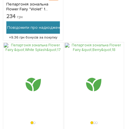
Пеларгонія зональна
Flower Fairy "Violet" 1
саджанець в упаковці
234
грн
Повідомити про надходження
+
9.36
грн бонусів за покупку