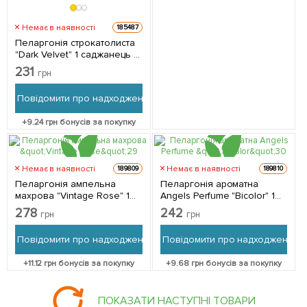
Немає в наявності
185487
Пеларгонія строкатолиста
"Dark Velvet" 1 саджанець в
упаковці
231
грн
Повідомити про надходження
+
9.24
грн бонусів за покупку
Немає в наявності
Немає в наявності
189809
189810
Пеларгонія ампельна
Пеларгонія ароматна
махрова "Vintage Rose" 1
Angels Perfume "Bicolor" 1
саджанець в упаковці
саджанець в упаковці
278
242
грн
грн
Повідомити про надходження
Повідомити про надходження
+
11.12
грн бонусів за покупку
+
9.68
грн бонусів за покупку
ПОКАЗАТИ НАСТУПНІ ТОВАРИ