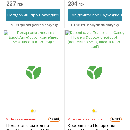
саджанець в упаковці
упаковці
227
234
грн
грн
Повідомити про надходження
Повідомити про надходження
+
9.08
грн бонусів за покупку
+
9.36
грн бонусів за покупку
Немає в наявності
Немає в наявності
176649
177143
Пеларгонія ампельна
Королівська Пеларгонія