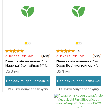
5
4
Немає в наявності
Немає в наявності
49105
49106
Пеларгонія ампельна "Ivy
Пеларгонія ампельна "Ivy
Magenta" (контейнер № 10,
Deep Red" (контейнер №
висота 10-20 см) 1
10, висота 10-20 см) 1
232
234
грн
грн
саджанець в упаковці
саджанець в упаковці
Повідомити про надходження
Повідомити про надходження
+
9.28
грн бонусів за покупку
+
9.36
грн бонусів за покупку