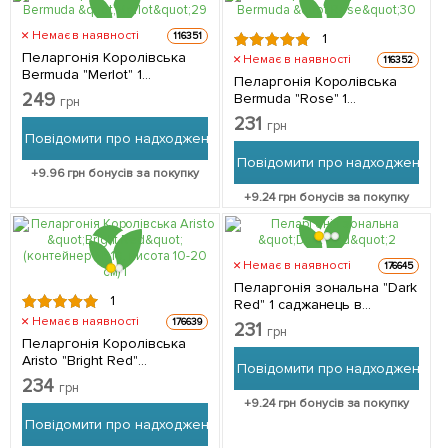
Немає в наявності
116351
1
Пеларгонія Королівська
Немає в наявності
116352
Bermuda "Merlot" 1
Пеларгонія Королівська
саджанець в упаковці
249
Bermuda "Rose" 1
грн
саджанець в упаковці
231
грн
Повідомити про надходження
Повідомити про надходження
+
9.96
грн бонусів за покупку
+
9.24
грн бонусів за покупку
Немає в наявності
176645
Пеларгонія зональна "Dark
1
Red" 1 саджанець в
упаковці
Немає в наявності
176639
231
грн
Пеларгонія Королівська
Aristo "Bright Red"
Повідомити про надходження
(контейнер № 10, висота
234
грн
10-20 см) 1 саджанець в
+
9.24
грн бонусів за покупку
упаковці
Повідомити про надходження