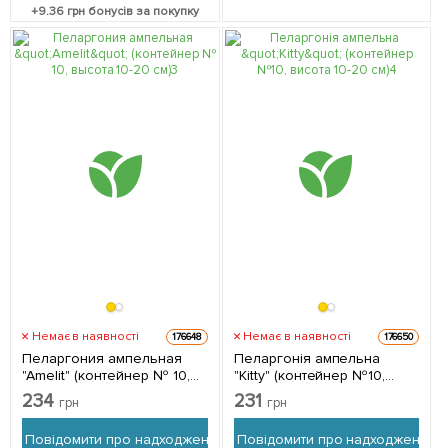
+
9.36
грн бонусів за покупку
Немає в наявності
Немає в наявності
176648
176650
Пеларгония ампельная
Пеларгонія ампельна
"Amelit" (контейнер № 10,
"Kitty" (контейнер №10,
высота 10-20 см) 1
висота 10-20 см) 1
234
231
грн
грн
саджанець в упаковці
саджанець в упаковці
Повідомити про надходження
Повідомити про надходження