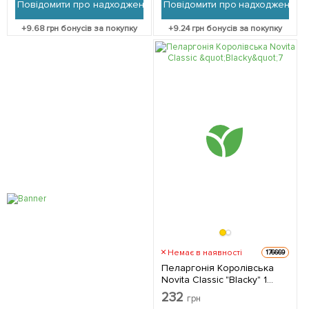
Повідомити про надходження
Повідомити про надходження
+
9.68
грн бонусів за покупку
+
9.24
грн бонусів за покупку
Немає в наявності
176669
Пеларгонія Королівська
Novita Classic "Blacky" 1
саджанець в упаковці
232
грн