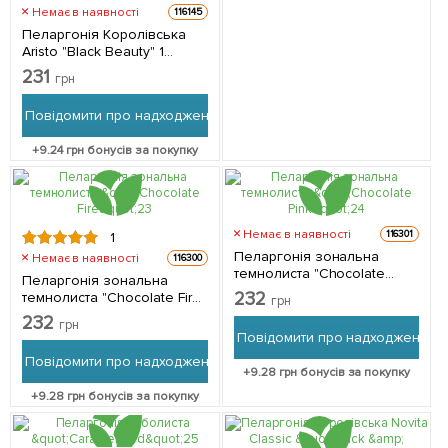
Немає в наявності
116145
Пеларгонія Королівська
Aristo "Black Beauty" 1
саджанець в упаковці
231
грн
Повідомити про надходження
+
9.24
грн бонусів за покупку
Немає в наявності
116301
1
Пеларгонія зональна
Немає в наявності
116300
темнолиста "Chocolate
Пеларгонія зональна
Pink" 1 саджанець в
232
темнолиста "Chocolate Fire"
грн
упаковці
1 саджанець в упаковці
232
грн
Повідомити про надходження
Повідомити про надходження
+
9.28
грн бонусів за покупку
+
9.28
грн бонусів за покупку