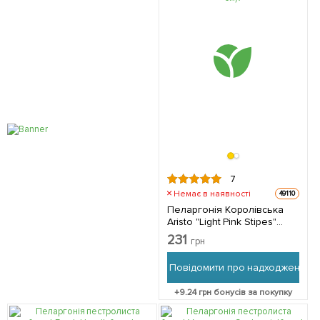
7
Немає в наявності
49110
Пеларгонія Королівська
Aristo "Light Pink Stipes"
(контейнер № 10, висота
231
грн
10-20 см) 1 саджанець в
упаковці
Повідомити про надходження
+
9.24
грн бонусів за покупку