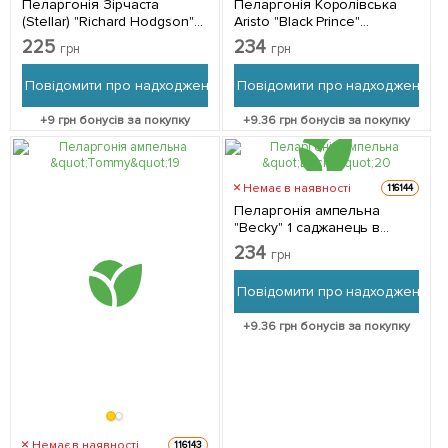
Пеларгонія Зірчаста
Пеларгонія Королівська
(Stellar) "Richard Hodgson"
Aristo "Black Prince"
(контейнер № 10, висота
(контейнер №10, висота 10-
225
234
грн
грн
10-20 см)
20 см) 1 саджанець в
упаковці
Повідомити про надходження
Повідомити про надходження
+
9
грн бонусів за покупку
+
9.36
грн бонусів за покупку
Немає в наявності
116144
Пеларгонія ампельна
"Becky" 1 саджанець в
упаковці
234
грн
Повідомити про надходження
+
9.36
грн бонусів за покупку
Немає в наявності
116143