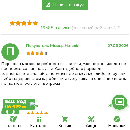
Написати відгук
16588 відгуків
(загальний рейтинг: 4.7)
Фейсбук
Телеграм
Покупатель Німець Наталія
07.08.2026
П
Вайбер
Персонал магазина работает как часики, уже несколько лет не
Інстаграм
проверяю состав посылки. Сайт удобно оформлен,
единственное сделайте нормальное описание, либо по русски
Онлайн чат
либо на украинском каробит читать эту каша, и описание иногда
не полное, остаются вопросы
ВАШ КОД
Ольга
25.07.2026
НА 450
грн
О
Ввічливий персонал,все дуже якісно запаковано,відправка в
Головна
Каталог
Кошик
Акції
Новинки
заявлені сроки,все гарно росте)