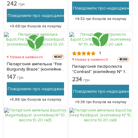
(контейнер № 10, висота
242
грн
10-20 см) 1 саджанець в
Повідомити про надходження
упаковці
Повідомити про надходження
+
9.52
грн бонусів за покупку
+
9.68
грн бонусів за покупку
1
Немає в наявності
48367
Немає в наявності
48369
Пеларгонія ампельна "Fire
Пеларгонія пестролиста
Burgundy Braze" (контейнер
"Contrast" (контейнер № 10,
№ 10, висота 10-20 см) 1
147
висота 10-20 см) 1
грн
234
саджанець в упаковці
грн
саджанець в упаковці
Повідомити про надходження
Повідомити про надходження
+
5.88
грн бонусів за покупку
+
9.36
грн бонусів за покупку