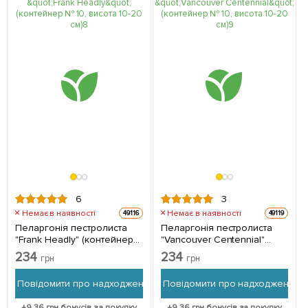
6
3
Немає в наявності
Немає в наявності
49116
49119
Пеларгонія пестролиста
Пеларгонія пестролиста
"Frank Headly" (контейнер
"Vancouver Centennial"
№ 10, висота 10-20 см) 1
(контейнер № 10, висота
234
234
грн
грн
саджанець в упаковці
10-20 см) 1 саджанець в
упаковці
Повідомити про надходження
Повідомити про надходження
+
9.36
грн бонусів за покупку
+
9.36
грн бонусів за покупку