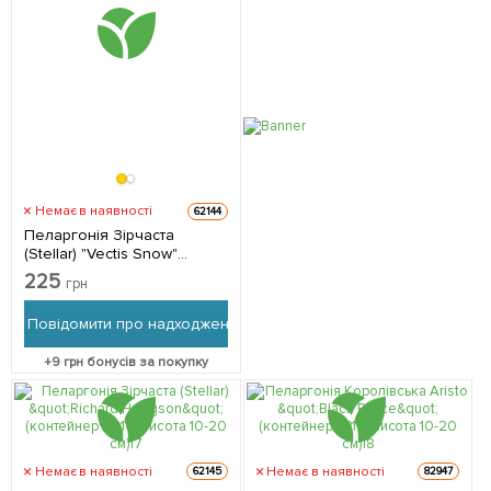
Немає в наявності
62144
Пеларгонія Зірчаста
(Stellar) "Vectis Snow"
(контейнер № 10, висота
225
грн
10-20 см)
Повідомити про надходження
+
9
грн бонусів за покупку
Немає в наявності
Немає в наявності
62145
82947