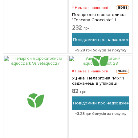
Немає в наявності
185486
Пеларгонія строкатолиста
"Toscana Choсolate" 1
саджанець в упаковці
232
грн
Повідомити про надходження
+
9.28
грн бонусів за покупку
Немає в наявності
189346
Уцінка! Пеларгонія "Mix" 1
саджанець в упаковці
82
грн
Повідомити про надходження
+
3.28
грн бонусів за покупку