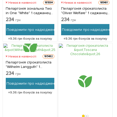
Немає в наявності
Немає в наявності
185004
185481
Пеларгонія зональна Two
Пеларгонія строкатолиста
in One "White" 1 саджанець
"Oliver Welfare" 1 саджанець
в упаковці
в упаковці
234
234
грн
грн
Повідомити про надходження
Повідомити про надходження
+
9.36
грн бонусів за покупку
+
9.36
грн бонусів за покупку
Немає в наявності
185482
Пеларгонія строкатолиста
"Wilhelm Langguth" 1
саджанець в упаковці
234
грн
Повідомити про надходження
+
9.36
грн бонусів за покупку