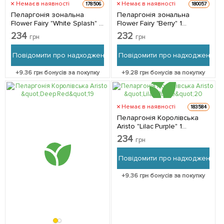
Немає в наявності
Немає в наявності
178506
180057
Пеларгонія зональна
Пеларгонія зональна
Flower Fairy "White Splash" 1
Flower Fairy "Berry" 1
саджанець в упаковці
саджанець в упаковці
234
232
грн
грн
Повідомити про надходження
Повідомити про надходження
+
9.36
грн бонусів за покупку
+
9.28
грн бонусів за покупку
Немає в наявності
183584
Пеларгонія Королівська
Aristo "Lilac Purple" 1
саджанець в упаковці
234
грн
Повідомити про надходження
+
9.36
грн бонусів за покупку