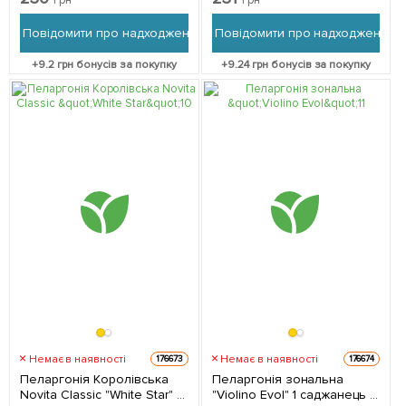
Повідомити про надходження
Повідомити про надходження
+
9.2
грн бонусів за покупку
+
9.24
грн бонусів за покупку
Немає в наявності
Немає в наявності
176673
176674
Пеларгонія Королівська
Пеларгонія зональна
Novita Classic "White Star" 1
"Violino Evol" 1 саджанець в