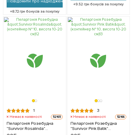
Повідомити про надходження
+
9.52
грн бонусів за покупку
+
8.72
грн бонусів за покупку
1
3
Немає в наявності
Немає в наявності
52165
52166
Пеларгонія Розебудна
Пеларгонія Розебудна
"Survivor Rosalinda"
"Survivor Pink Batik"
(контейнер № 10, висота
(контейнер № 10, висота