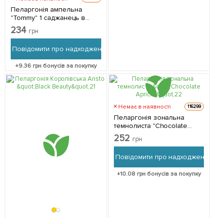
Пеларгонія ампельна
"Tommy" 1 саджанець в
упаковці
234
грн
Повідомити про надходження
+
9.36
грн бонусів за покупку
Немає в наявності
116299
Пеларгонія зональна
темнолиста "Chocolate
Apricot" 1 саджанець в
252
грн
упаковці
Повідомити про надходження
+
10.08
грн бонусів за покупку