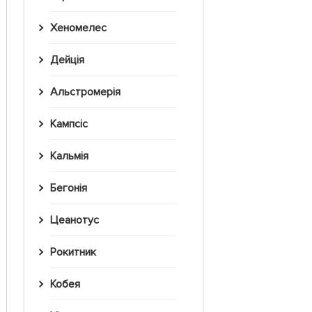
Хеномелес
Дейція
Альстромерія
Кампсіс
Кальмія
Бегонія
Цеанотус
Рокитник
Кобея