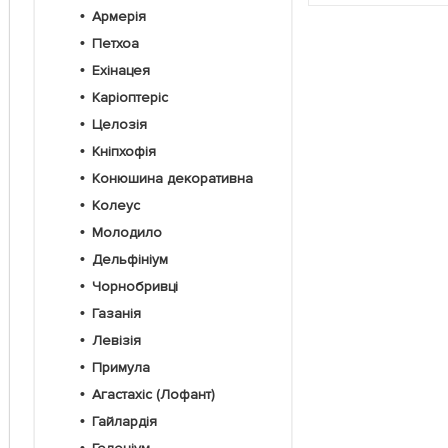
Армерія
Петхоа
Ехінацея
Каріоптеріс
Целозія
Кніпхофія
Конюшина декоративна
Колеус
Молодило
Дельфініум
Чорнобривці
Газанія
Левізія
Примула
Агастахіс (Лофант)
Гайлардія