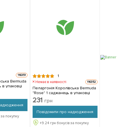
116351
1
вська Bermuda
Немає в наявності
116352
анець в упаковці
Пеларгонія Королівська Bermuda
"Rose" 1 саджанець в упаковці
231
грн
надходження
Повідомити про надходження
 за покупку
+
9.24
грн бонусів за покупку