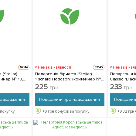
Немає в наявності
Немає в ная
62144
62145
(Stellar)
Пеларгонія Зірчаста (Stellar)
Пеларгонія К
ейнер № 10,
"Richard Hodgson" (контейнер №
Classic "Black
10, висота 10-20 см)
саджанець в
225
233
грн
грн
надходження
Повідомити про надходження
Повідомит
 покупку
+
9
грн бонусів за покупку
+
9.32
грн 