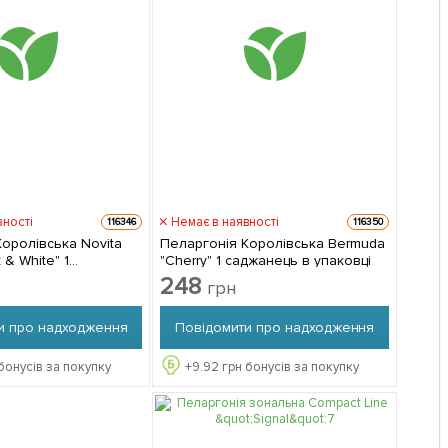
вності
Немає в наявності
116346
116350
оролівська Novita
Пеларгонія Королівська Bermuda
 & White" 1
"Cherry" 1 саджанець в упаковці
 упаковці
248
грн
и про надходження
Повідомити про надходження
бонусів за покупку
+
9.92
грн бонусів за покупку