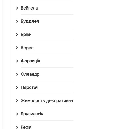
Вейгела
Буддлея
Еріки
Верес
Форзиція
Олеандр
Перстач
Жимолость декоративна
Бругмансія
Керія