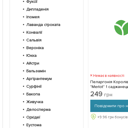
Фуксії
Дипладенія
Іпомея
Лаванда строката
Конвалії
Сальвія
Вероніка
Юкка
Айстри
Бальзамін
Немає в наявності
Аргірантемум
Пеларгонія Королі
Сурфінії
"Merlot" 1 садж
249
грн
Бакопа
Живучка
Повідомити про 
Делосперма
+
9.96
грн бонусів
Орхідеї
Еустома