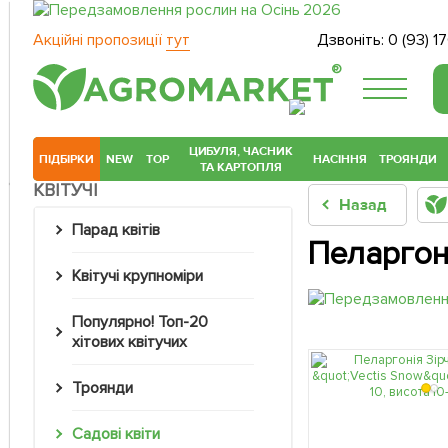
Акційні пропозиції
тут
Дзвоніть:
0 (93) 1
®
ЦИБУЛЯ, ЧАСНИК
ПІДБІРКИ
NEW
TOP
НАСІННЯ
ТРОЯНДИ
ТА КАРТОПЛЯ
КВІТУЧІ
Назад
Парад квітів
Пеларгоні
Квітучі крупноміри
Популярно! Топ-20
хітових квітучих
Троянди
Садові квіти