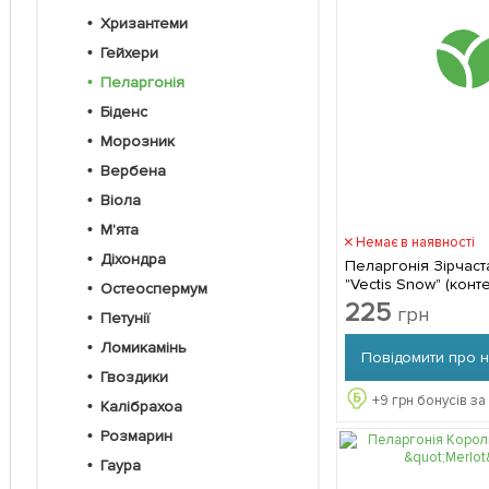
Хризантеми
Гейхери
Пеларгонія
Біденс
Морозник
Вербена
Віола
М'ята
Немає в наявності
Діхондра
Пеларгонія Зірчаста 
"Vectis Snow" (конт
Остеоспермум
висота 10-20 см)
225
грн
Петунії
Ломикамінь
Повідомити про 
Гвоздики
+
9
грн бонусів за
Калібрахоа
Розмарин
Гаура