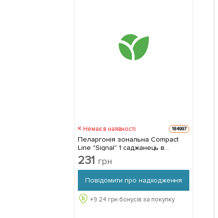
Немає в наявності
184997
Пеларгонія зональна Compact
Line "Signal" 1 саджанець в
упаковці
231
грн
Повідомити про надходження
+
9.24
грн бонусів за покупку