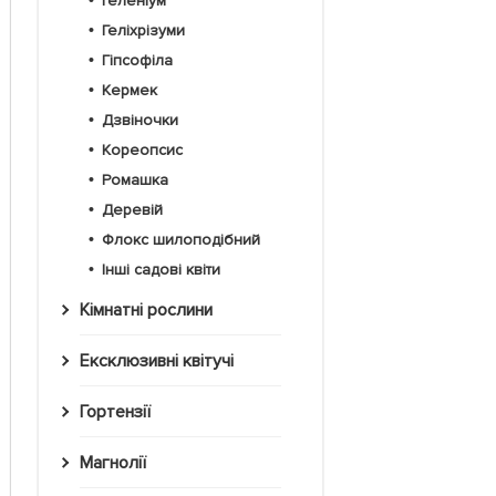
Геленіум
Геліхрізуми
Гіпсофіла
Кермек
Дзвіночки
Кореопсис
Ромашка
Деревій
Флокс шилоподібний
Інші садові квіти
Кімнатні рослини
Ексклюзивні квітучі
Гортензії
Магнолії