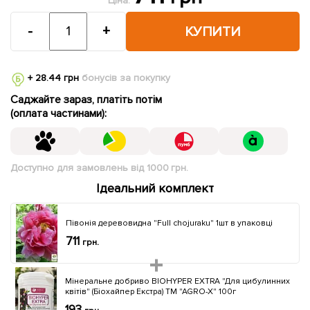
Ціна:
-
+
КУПИТИ
+ 28.44 грн
бонусів за покупку
Саджайте зараз, платіть потім
(оплата частинами):
Доступно для замовлень від 1000 грн.
Ідеальний комплект
Півонія деревовидна "Full chojuraku" 1шт в упаковці
711
грн.
Мінеральне добриво BIOHYPER EXTRA "Для цибулинних
квітів" (Біохайпер Екстра) ТМ "AGRO-X" 100г
193