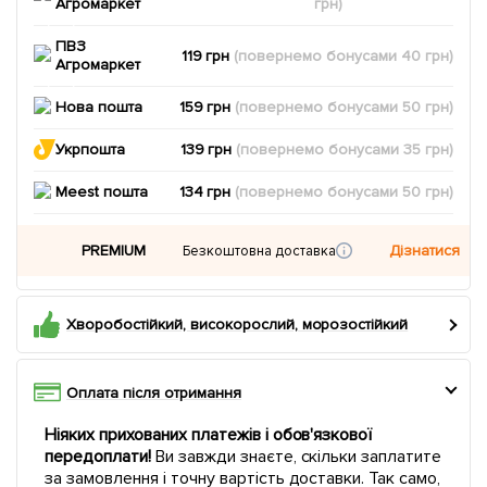
Агромаркет
грн)
ПВЗ
119 грн
(повернемо
бонусами
40
грн)
Агромаркет
Нова пошта
159 грн
(повернемо
бонусами
50
грн)
Укрпошта
139 грн
(повернемо
бонусами
35
грн)
Meest пошта
134 грн
(повернемо
бонусами
50
грн)
PREMIUM
Дізнатися
Безкоштовна доставка
Хворобостійкий, високорослий, морозостійкий
Оплата після отримання
Ніяких прихованих платежів і обов'язкової
передоплати!
Ви завжди знаєте, скільки заплатите
за замовлення і точну вартість доставки. Так само,