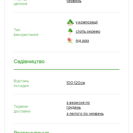
червень
цвітіння
у композиції
Тип
стоїть окремо
використання
під зріз
Садівництво
Відстань
100-120см
посадки
з вересня по
Терміни
грудень
доставки
з лютого по червень