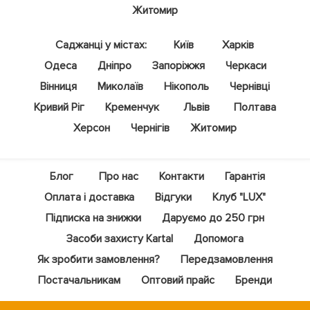
Житомир
Саджанці у містах:
Київ
Харків
Одеса
Дніпро
Запоріжжя
Черкаси
Вінниця
Миколаїв
Нікополь
Чернівці
Кривий Ріг
Кременчук
Львів
Полтава
Херсон
Чернігів
Житомир
Блог
Про нас
Контакти
Гарантія
Оплата і доставка
Відгуки
Клуб "LUX"
Підписка на знижки
Даруємо до 250 грн
Засоби захисту Kartal
Допомога
Як зробити замовлення?
Передзамовлення
Постачальникам
Оптовий прайс
Бренди