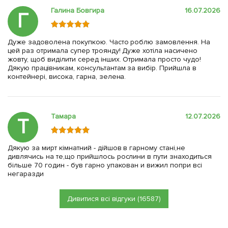
Галина Бовгира
16.07.2026
Г
Дуже задоволена покупкою. Часто роблю замовлення. На
цей раз отримала супер троянду! Дуже хотіла насичено
жовту, щоб виділити серед інших. Отримала просто чудо!
Дякую працівникам, консультантам за вибір. Прийшла в
контейнері, висока, гарна, зелена.
Тамара
12.07.2026
Т
Дякую за мирт кімнатний - дійшов в гарному стані,не
дивлячись на те,що прийшлось рослини в пути знаходиться
більше 70 годин - був гарно упакован и вижил попри всі
негаразди
Дивитися всі відгуки (16587)