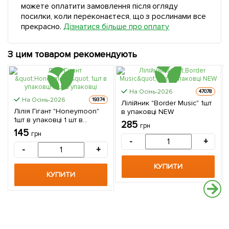
можете оплатити замовлення після огляду
посилки, коли переконаєтеся, що з рослинами все
прекрасно.
Дізнатися більше про оплату
З цим товаром рекомендують
На Осінь-2026
47078
На Осінь-2026
19374
Лілійник "Border Musiс" 1шт
Лілія Гігант "Honeymoon"
в упаковці NEW
1шт в упаковці 1 шт в
285
грн
упаковці
145
грн
-
+
-
+
КУПИТИ
КУПИТИ