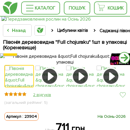
КАТАЛОГ
ПОШУК
КОШИК
Назад
Цибулини квітів
Саджанці півоні
Півонія деревовидна "Full chojuraku" 1шт в упаковці
(Кореневище)
2 відгуків
(загальний рейтинг: 5)
Артикул : 23904
На Осінь-2026
711
грн