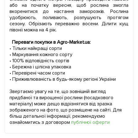
або на початку вересня, щоб рослина змогла
вкоренитися до настання заморозків. Рослина
удобрюють, поливають, розпушують протягом
сезону. Обрізають переважно восени. Ділити кущ
півонії можна на 4 рік.
Переваги покупки в Agro-Market.ua:
• Тільки найкращі сорти
• Маркування кожного сорту
• 100% відповідність сортів
• Бережна і цілісна упаковка
• Перевірені часом сорти
• Приживлюваність в будь-якому регіоні України
Звертаємо увагу на те, що зовнішній вигляд
придбаної та вирощеної рослини (посадкового
матеріалу) може дещо відрізнятися від зразка
зображеного на фото, що розміщене на сайті. Для
більш детальної інформації, рекомендуємо
ознайомитись з договором
публічної оферти