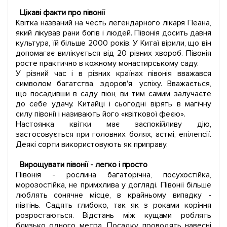
Цікаві факти про півонії
Квітка названий на честь легендарного лікаря Пеана,
який лікував рани богів і людей. Півонія досить давня
культура, їй більше 2000 років. У Китаї вірили, що він
допомагає вилікується від 20 різних хвороб. Півонія
росте практично в кожному монастирському саду.
У різний час і в різних країнах півонія вважався
символом багатства, здоров'я, успіху. Вважається,
що посадивши в саду піон, ви тим самим залучаєте
до себе удачу. Китайці і сьогодні вірять в магічну
силу півонії і називають його «квіткової феєю».
Настоянка квітки має заспокійливу дію,
застосовується при головних болях, астмі, епілепсії.
Деякі сорти використовують як приправу.
Вирощувати півонії - легко і просто
Півонія - рослина багаторічна, посухостійка,
морозостійка, не примхлива у догляді. Півонії більше
люблять сонячне місце, в крайньому випадку -
півтінь. Садять глибоко, так як з роками коріння
розростаються. Відстань між кущами роблять
близько одного метра. Посадку проводять навесні