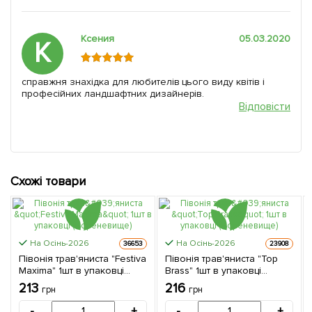
Ксения
05.03.2020
К
справжня знахідка для любителів цього виду квітів і
професійних ландшафтних дизайнерів.
Відповісти
Схожі товари
На Осінь-2026
На Осінь-2026
36653
23908
Півонія трав'яниста "Festiva
Півонія трав'яниста "Top
Maxima" 1шт в упаковці
Brass" 1шт в упаковці
(Кореневище)
(Кореневище)
213
216
грн
грн
-
+
-
+