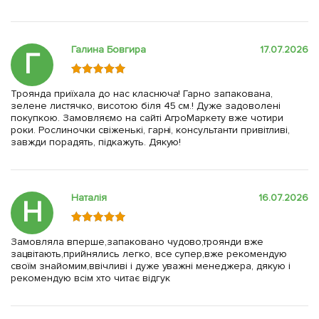
Галина Бовгира
17.07.2026
Г
Троянда приїхала до нас класнюча! Гарно запакована,
зелене листячко, висотою біля 45 см.! Дуже задоволені
покупкою. Замовляємо на сайті АгроМаркету вже чотири
роки. Рослиночки свіженькі, гарні, консультанти привітливі,
завжди порадять, підкажуть. Дякую!
Наталія
16.07.2026
Н
Замовляла вперше,запаковано чудово,троянди вже
зацвітають,прийнялись легко, все супер,вже рекомендую
своїм знайомим,ввічливі і дуже уважні менеджера, дякую і
рекомендую всім хто читає відгук