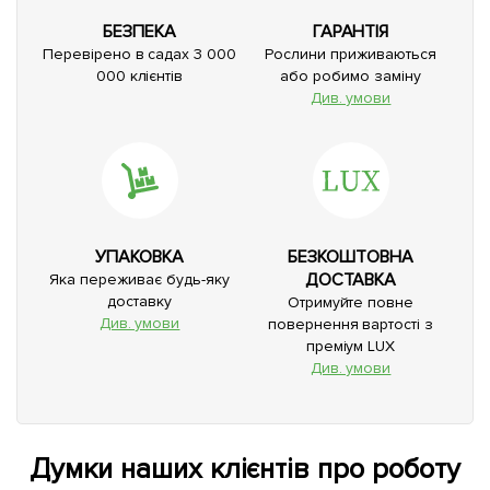
БЕЗПЕКА
ГАРАНТІЯ
Перевірено в садах 3 000
Рослини приживаються
000 клієнтів
або робимо заміну
Див. умови
УПАКОВКА
БЕЗКОШТОВНА
ДОСТАВКА
Яка переживає будь-яку
доставку
Отримуйте повне
Див. умови
повернення вартості з
преміум LUX
Див. умови
Думки наших клієнтів про роботу