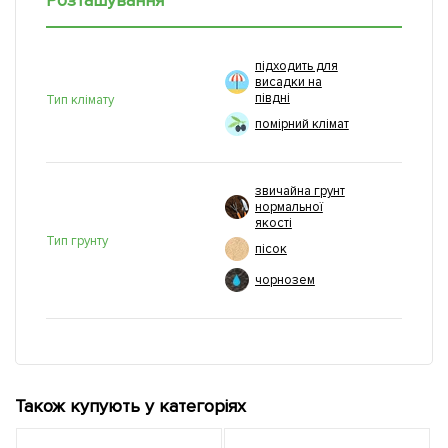
Розташування
підходить для
висадки на
півдні
Тип клімату
помірний клімат
звичайна грунт
нормальної
якості
Тип грунту
пісок
чорнозем
Також купують у категоріях