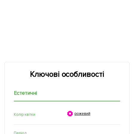
Ключові особливості
Естетичні

рожевий
Колір квітки
Період