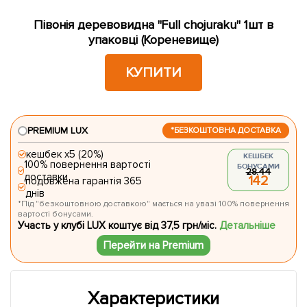
Півонія деревовидна "Full chojuraku" 1шт в
упаковці (Кореневище)
КУПИТИ
PREMIUM LUX
*БЕЗКОШТОВНА ДОСТАВКА
кешбек х5 (20%)
КЕШБЕК
100% повернення вартості
БОНУСАМИ
28.44
доставки
142
подовжена гарантія 365
днів
*Під "безкоштовною доставкою" мається на увазі 100% повернення
вартості бонусами.
Участь у клубі LUX коштує від 37,5 грн/міс.
Детальніше
Перейти на Premium
Характеристики