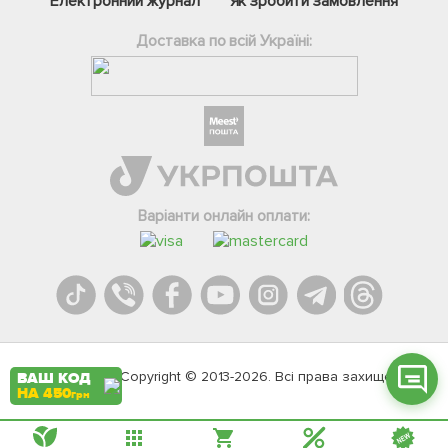
Електронний журнал
Як зробити замовлення
Доставка по всій Україні:
Фейсбук
Телеграм
Варіанти онлайн оплати:
Вайбер
Інстаграм
Онлайн чат
Agromarket.Copyright © 2013-2026. Всі права захищені
ВАШ КОД
НА 450
грн