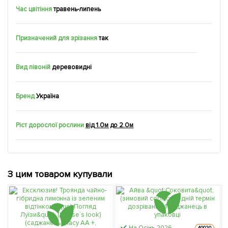
Час цвітіння
травень-липень
Призначений для зрізання
так
Вид півоній
деревовидні
Бренд
Україна
Ріст дорослої рослини
від 1.0м до 2.0м
З цим товаром купували
На Осінь-2026
40020