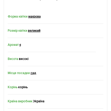
Форма квітки
махрова
Розмір квітки
великий
Аромат
є
Висота
високі
Місце посадки
сад
Корінь
корiнь
Країна виробник
Україна