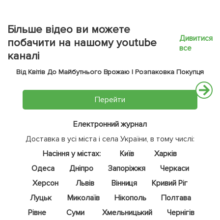
Більше відео ви можете
Дивитися
побачити на нашому youtube
все
каналі
Від Квітів До Майбутнього Врожаю | Розпаковка Покупця
Перейти
Електронний журнал
Доставка в усі міста і села України, в тому числі:
Насіння у містах:
Київ
Харків
Одеса
Дніпро
Запоріжжя
Черкаси
Херсон
Львів
Вінниця
Кривий Ріг
Луцьк
Миколаїв
Нікополь
Полтава
Рівне
Суми
Хмельницький
Чернігів