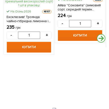
Айва "Соковита" (зимовий
сорт, середній термін
На Осінь-2026
48107
дозрівання) 1 саджанець в
224
грн
Ексклюзив! Троянда
упаковці
чайно-гібридна лимонна із
-
+
зеленим відтінком "Погляд
235
грн
Луїзи" (Louise`s look)
(саджанець класу АА +,
-
+
КУПИТИ
преміальний
високорослий сорт) 1 шт в
упаковці
КУПИТИ