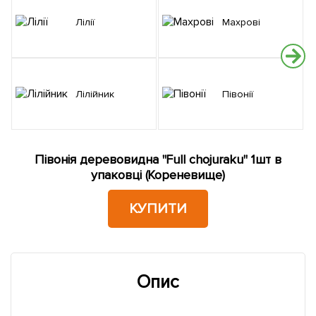
Лілії
Махрові
Лілійник
Півонії
Півонія деревовидна "Full chojuraku" 1шт в
упаковці (Кореневище)
КУПИТИ
Опис