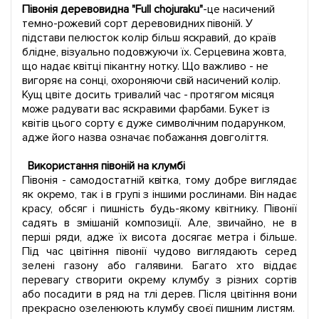
Півонія деревовидна "Full chojuraku"
-це насичений
темно-рожевий сорт деревовидних півоній. У
підстави пелюсток колір більш яскравий, до країв
блідне, візуально подовжуючи їх. Серцевина жовта,
що надає квітці пікантну нотку. Що важливо - не
вигоряє на сонці, охороняючи свій насичений колір.
Кущ цвіте досить тривалий час - протягом місяця
може радувати вас яскравими фарбами. Букет із
квітів цього сорту є дуже символічним подарунком,
адже його назва означає побажання довголіття.
Використання півоній на клумбі
Півонія - самодостатній квітка, тому добре виглядає
як окремо, так і в групі з іншими рослинами. Він надає
красу, обсяг і пишність будь-якому квітнику. Півонії
садять в змішаній композиції. Але, звичайно, не в
перші ряди, адже їх висота досягає метра і більше.
Під час цвітіння півонії чудово виглядають серед
зелені газону або галявини. Багато хто віддає
перевагу створити окрему клумбу з різних сортів
або посадити в ряд на тлі дерев. Після цвітіння вони
прекрасно озеленюють клумбу своєї пишним листям.