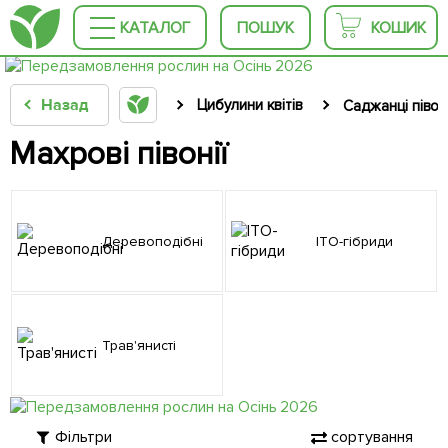
КАТАЛОГ
ПОШУК
КОШИК
Назад
Цибулини квітів
Саджанці півоні
Махрові півонії
Деревоподібні
ІТО-гібриди
Трав'янисті
Фільтри
сортування