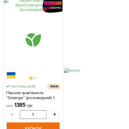
На Осінь-2026
190899
Півонія трав'яниста
"Solange" (розовидний) 1
шт в упаковці
1385
грн
ціна
-
+
КУПИТИ