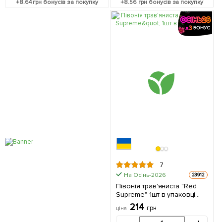
+
8.64
грн бонусів за покупку
+
8.56
грн бонусів за покупку
7
На Осінь-2026
23912
Півонія трав'яниста "Red
Supreme" 1шт в упаковці
(Кореневище)
214
грн
ціна