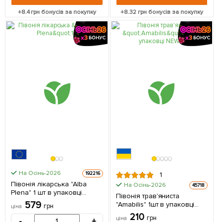
+
8.4
грн бонусів за покупку
+
8.32
грн бонусів за покупку
На Осінь-2026
192216
1
Півонія лікарська "Alba
На Осінь-2026
45718
Plena" 1 шт в упаковці
Півонія трав'яниста
Нідерланди
579
"Amabilis" 1шт в упаковці
грн
ціна
NEW (Кореневище)
210
грн
ціна
-
+