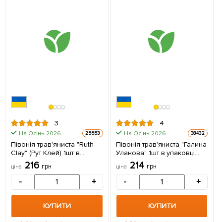
3
4
На Осінь-2026
На Осінь-2026
25553
38432
Півонія трав'яниста "Ruth
Півонія трав'яниста "Галина
Clay" (Рут Клей) 1шт в
Уланова" 1шт в упаковці
упаковці (Кореневище)
(Кореневище)
216
214
грн
грн
ціна
ціна
-
+
-
+
КУПИТИ
КУПИТИ