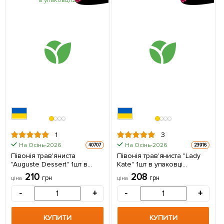
1
3
На Осінь-2026
На Осінь-2026
40707
23916
Півонія трав'яниста
Півонія трав'яниста "Lady
"Auguste Dessert" 1шт в
Kate" 1шт в упаковці
упаковці (Кореневище)
(Кореневище)
210
208
грн
грн
ціна
ціна
-
+
-
+
КУПИТИ
КУПИТИ