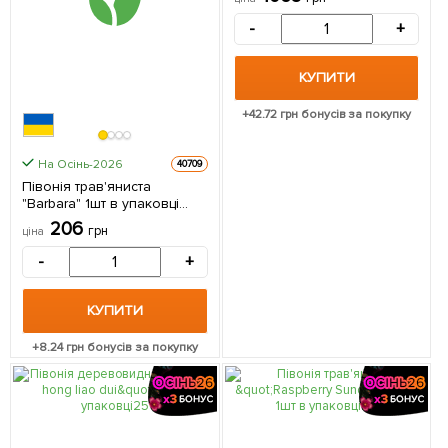
-
+
КУПИТИ
+
42.72
грн бонусів за покупку
На Осінь-2026
40709
Півонія трав'яниста
"Barbara" 1шт в упаковці
(Кореневище)
206
грн
ціна
-
+
КУПИТИ
+
8.24
грн бонусів за покупку