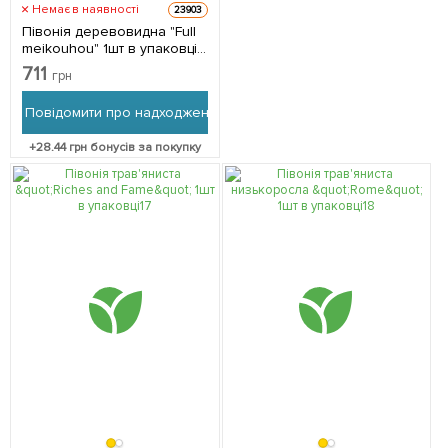
Немає в наявності
23903
Півонія деревовидна "Full
meikouhou" 1шт в упаковці
(Кореневище)
711
грн
Повідомити про надходження
+
28.44
грн бонусів за покупку