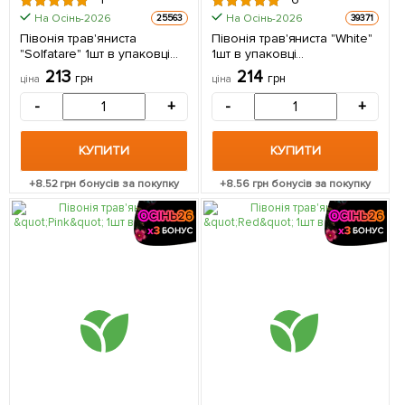
На Осінь-2026
На Осінь-2026
25563
39371
Півонія трав'яниста
Півонія трав'яниста "White"
"Solfatare" 1шт в упаковці
1шт в упаковці
(Кореневище)
(Кореневище)
213
214
грн
грн
ціна
ціна
-
+
-
+
КУПИТИ
КУПИТИ
+
8.52
грн бонусів за покупку
+
8.56
грн бонусів за покупку