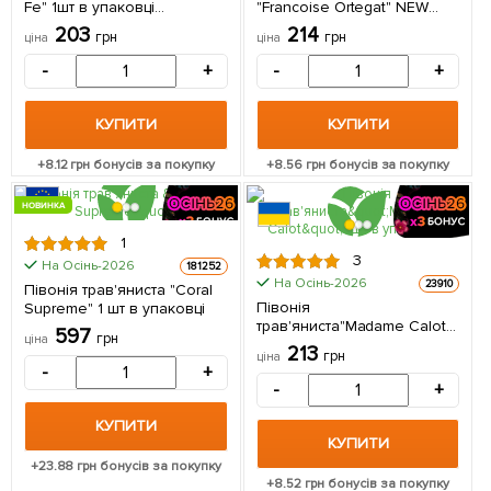
Fe" 1шт в упаковці
"Francoise Ortegat" NEW
(Кореневище)
(Кореневище) 1 шт в
203
214
грн
грн
ціна
ціна
упаковці
-
+
-
+
КУПИТИ
КУПИТИ
+
8.12
грн бонусів за покупку
+
8.56
грн бонусів за покупку
НОВИНКА
1
3
На Осінь-2026
181252
На Осінь-2026
23910
Півонія трав'яниста "Coral
Півонія
Supreme" 1 шт в упаковці
трав'яниста"Madame Calot"
597
грн
ціна
1шт в упаковці
213
грн
ціна
(Кореневище)
-
+
-
+
КУПИТИ
КУПИТИ
+
23.88
грн бонусів за покупку
+
8.52
грн бонусів за покупку