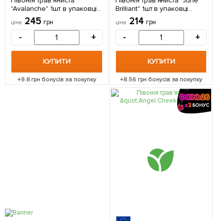
Півонія трав'яниста
Півонія трав'яниста "June
"Avalanche" 1шт в упаковці
Brilliant" 1шт в упаковці
(Кореневище)
(Кореневище)
245
214
грн
грн
ціна
ціна
-
+
-
+
КУПИТИ
КУПИТИ
+
9.8
грн бонусів за покупку
+
8.56
грн бонусів за покупку