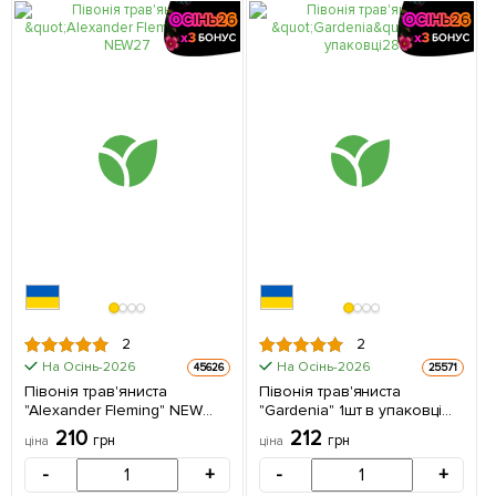
2
2
На Осінь-2026
На Осінь-2026
45626
25571
Півонія трав'яниста
Півонія трав'яниста
"Alexander Fleming" NEW
"Gardenia" 1шт в упаковці
(Кореневище) 1 шт в
(Кореневище)
210
212
грн
грн
ціна
ціна
упаковці
-
+
-
+