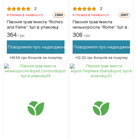
2
2
Немає в наявності
Немає в наявності
23914
23917
Півонія трав'яниста "Riches
Півонія трав'яниста
and Fame" 1шт в упаковці
низькоросла "Rome" 1шт в
упаковці
364
308
грн
грн
Повідомити про надходження
Повідомити про надходження
+
14.56
грн бонусів за покупку
+
12.32
грн бонусів за покупку