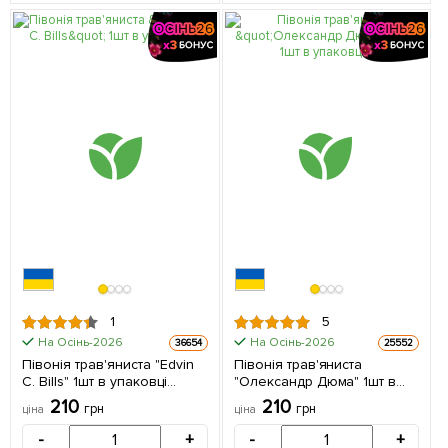
1
5
На Осінь-2026
На Осінь-2026
36654
25552
Півонія трав'яниста "Edvin
Півонія трав'яниста
C. Bills" 1шт в упаковці
"Олександр Дюма" 1шт в
(Кореневище)
упаковці (Кореневище)
210
210
грн
грн
ціна
ціна
-
+
-
+