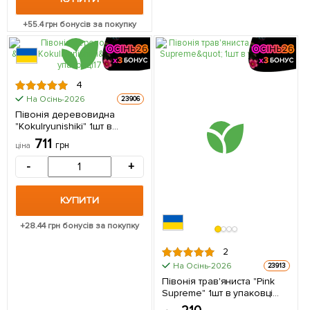
+
55.4
грн бонусів за покупку
4
На Осінь-2026
23906
Півонія деревовидна
"Kokulryunishiki" 1шт в
упаковці (Кореневище)
711
грн
ціна
-
+
КУПИТИ
+
28.44
грн бонусів за покупку
2
На Осінь-2026
23913
Півонія трав'яниста "Pink
Supreme" 1шт в упаковці
(Кореневище)