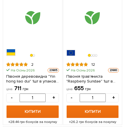
2
12
На Осінь-2026
На Осінь-2026
23905
23900
Півонія деревовидна "Yin
Півонія трав'яниста
hong liao dui" 1шт в упаковці
"Raspberry Sundae" 1шт в
(Кореневище)
упаковці (Кореневище)
711
655
грн
грн
ціна
ціна
-
+
-
+
КУПИТИ
КУПИТИ
+
28.44
грн бонусів за покупку
+
26.2
грн бонусів за покупку