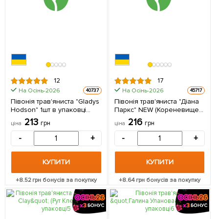
12
17
На Осінь-2026
На Осінь-2026
40737
45717
Півонія трав'яниста "Gladys
Півонія трав'яниста "Діана
Hodson" 1шт в упаковці
Паркс" NEW (Кореневище)
(Кореневище)
1 шт в упаковці
213
216
грн
грн
ціна
ціна
-
+
-
+
КУПИТИ
КУПИТИ
+
8.52
грн бонусів за покупку
+
8.64
грн бонусів за покупку