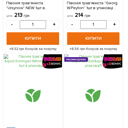
Півонія трав'яниста
Півонія трав'яниста "Georg
"Ursynow" NEW 1шт в
W.Peyton" 1шт в упаковці
упаковці (Кореневище)
(Кореневище)
213
214
грн
грн
ціна
ціна
-
+
-
+
КУПИТИ
КУПИТИ
+
8.52
грн бонусів за покупку
+
8.56
грн бонусів за покупку
РЕКОМЕНДУЄМО