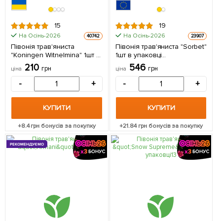
15
19
На Осінь-2026
На Осінь-2026
40742
23907
Півонія трав'яниста
Півонія трав'яниста "Sorbet"
"Koningen Witnelmina" 1шт в
1шт в упаковці
упаковці (Кореневище)
(Кореневище)
210
546
грн
грн
ціна
ціна
-
+
-
+
КУПИТИ
КУПИТИ
+
8.4
грн бонусів за покупку
+
21.84
грн бонусів за покупку
РЕКОМЕНДУЄМО