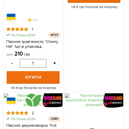
+
8.6
грн бонусів за покупку
1
На Осінь-2026
40725
Півонія трав'яниста "Cherry
Hill" 1шт в упаковці
(Кореневище)
210
грн
ціна
-
+
КУПИТИ
+
8.4
грн бонусів за покупку
2
На Осінь-2026
23904
Півонія деревовидна "Full