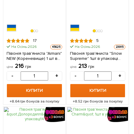
17
5
На Осінь-2026
На Осінь-2026
45625
23915
Півонія трав'яниста "Armani"
Півонія трав'яниста "Snow
NEW (Кореневище) 1 шт в
Supreme" 1шт в упаковці
упаковці
(Кореневище)
216
213
грн
грн
ціна
ціна
-
+
-
+
КУПИТИ
КУПИТИ
+
8.64
грн бонусів за покупку
+
8.52
грн бонусів за покупку