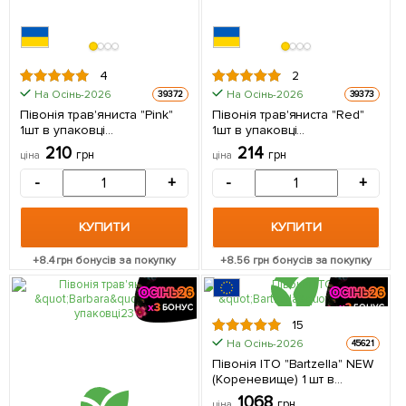
4
2
На Осінь-2026
На Осінь-2026
39372
39373
Півонія трав'яниста "Pink"
Півонія трав'яниста "Red"
1шт в упаковці
1шт в упаковці
(Кореневище)
(Кореневище)
210
214
грн
грн
ціна
ціна
-
+
-
+
КУПИТИ
КУПИТИ
+
8.4
грн бонусів за покупку
+
8.56
грн бонусів за покупку
15
На Осінь-2026
45621
Півонія ІТО "Bartzella" NEW
(Кореневище) 1 шт в
упаковці
1068
грн
ціна