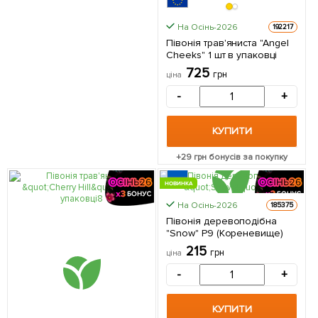
На Осінь-2026
192217
Півонія трав'яниста "Angel
Cheeks" 1 шт в упаковці
725
грн
ціна
-
+
КУПИТИ
+
29
грн бонусів за покупку
НОВИНКА
На Осінь-2026
185375
Півонія деревоподібна
"Snow" Р9 (Кореневище)
215
грн
ціна
-
+
КУПИТИ