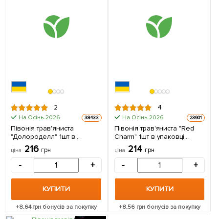
2
4
На Осінь-2026
На Осінь-2026
38433
23901
Півонія трав'яниста
Півонія трав'яниста "Red
"Долороделл" 1шт в
Charm" 1шт в упаковці
упаковці (Кореневище)
(Кореневище)
216
214
грн
грн
ціна
ціна
-
+
-
+
КУПИТИ
КУПИТИ
+
8.64
грн бонусів за покупку
+
8.56
грн бонусів за покупку