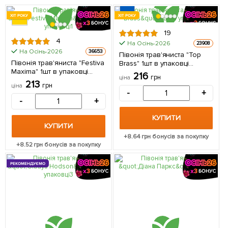
ХІТ РОКУ
ХІТ РОКУ
19
4
На Осінь-2026
23908
На Осінь-2026
36653
Півонія трав'яниста "Top
Півонія трав'яниста "Festiva
Brass" 1шт в упаковці
Maxima" 1шт в упаковці
(Кореневище)
216
грн
ціна
(Кореневище)
213
грн
ціна
-
+
-
+
КУПИТИ
КУПИТИ
+
8.64
грн бонусів за покупку
+
8.52
грн бонусів за покупку
РЕКОМЕНДУЄМО