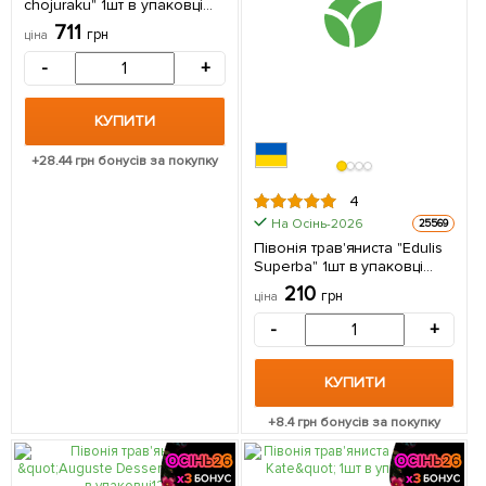
chojuraku" 1шт в упаковці
(Кореневище)
711
грн
ціна
-
+
КУПИТИ
+
28.44
грн бонусів за покупку
4
На Осінь-2026
25569
Півонія трав'яниста "Edulis
Superba" 1шт в упаковці
(Кореневище)
210
грн
ціна
-
+
КУПИТИ
+
8.4
грн бонусів за покупку