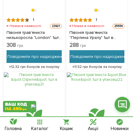
1
1
Немає в наявності
Немає в наявності
23921
25554
Півонія трав'яниста
Півонія трав'яниста
Фейсбук
низькоросла "London" 1шт
"Перлина Уралу" 1шт в
в упаковці
упаковці
308
288
Телеграм
грн
грн
Повідомити про надходження
Повідомити про надходження
Вайбер
+
12.32
грн бонусів за покупку
+
11.52
грн бонусів за покупку
Інстаграм
Онлайн чат
ВАШ КОД
НА 450
грн
Головна
Каталог
Кошик
Акції
Новинки