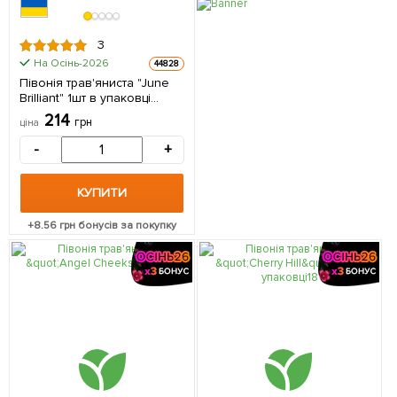
3
На Осінь-2026
44828
Півонія трав'яниста "June
Brilliant" 1шт в упаковці
(Кореневище)
214
грн
ціна
-
+
КУПИТИ
+
8.56
грн бонусів за покупку