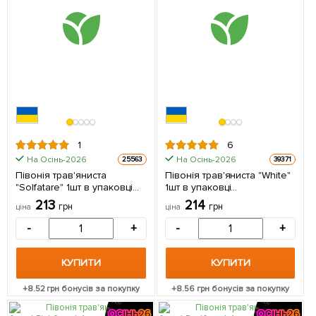
1
6
На Осінь-2026
На Осінь-2026
25563
39371
Півонія трав'яниста
Півонія трав'яниста "White"
"Solfatare" 1шт в упаковці
1шт в упаковці
(Кореневище)
(Кореневище)
213
214
грн
грн
ціна
ціна
-
+
-
+
КУПИТИ
КУПИТИ
+
8.52
грн бонусів за покупку
+
8.56
грн бонусів за покупку