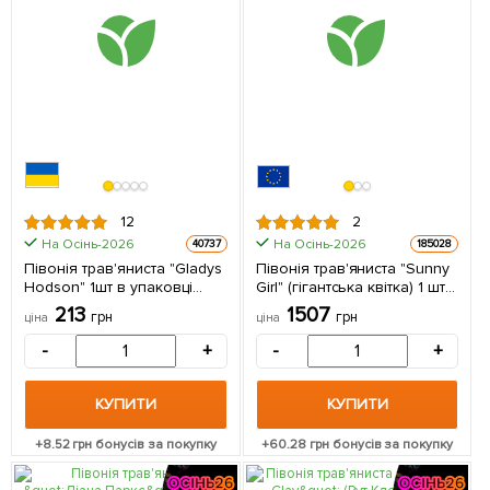
12
2
На Осінь-2026
На Осінь-2026
40737
185028
Півонія трав'яниста "Gladys
Півонія трав'яниста "Sunny
Hodson" 1шт в упаковці
Girl" (гігантська квітка) 1 шт в
(Кореневище)
упаковці Нідерланди
213
1507
грн
грн
ціна
ціна
-
+
-
+
КУПИТИ
КУПИТИ
+
8.52
грн бонусів за покупку
+
60.28
грн бонусів за покупку