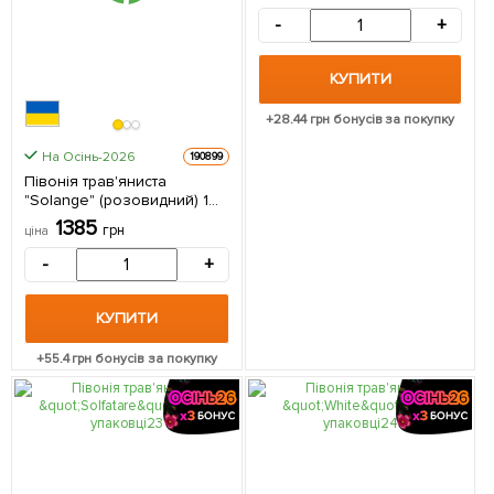
-
+
КУПИТИ
+
28.44
грн бонусів за покупку
На Осінь-2026
190899
Півонія трав'яниста
"Solange" (розовидний) 1
шт в упаковці
1385
грн
ціна
-
+
КУПИТИ
+
55.4
грн бонусів за покупку