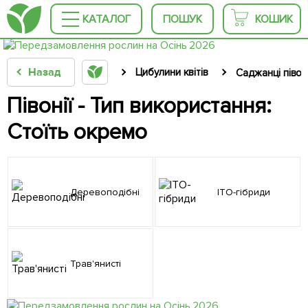
КАТАЛОГ
ПОШУК
КОШИК
Назад
Цибулини квітів
Саджанці півоні
Півонії - Тип використання:
Стоїть окремо
Деревоподібні
ІТО-гібриди
Трав'янисті