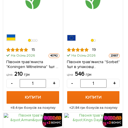
15
19
На Осінь-2026
На Осінь-2026
40742
23907
Півонія трав'яниста
Півонія трав'яниста "Sorbet"
"Koningen Witnelmina" 1шт в
1шт в упаковці
упаковці (Кореневище)
(Кореневище)
210
546
грн
грн
ціна
ціна
-
+
-
+
КУПИТИ
КУПИТИ
+
8.4
грн бонусів за покупку
+
21.84
грн бонусів за покупку