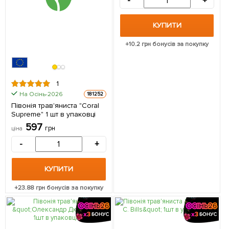
-
+
КУПИТИ
+
10.2
грн бонусів за покупку
1
На Осінь-2026
181252
Півонія трав'яниста "Coral
Supreme" 1 шт в упаковці
597
грн
ціна
-
+
КУПИТИ
+
23.88
грн бонусів за покупку