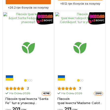
+
8.12
грн бонусів за покупку
+
26.2
грн бонусів за покупку
2
3
На Осінь-2026
На Осінь-2026
40748
23910
Півонія трав'яниста "Santa
Півонія
Fe" 1шт в упаковці
трав'яниста"Madame Calot"
(Кореневище)
1шт в упаковці
203
213
грн
грн
ціна
ціна