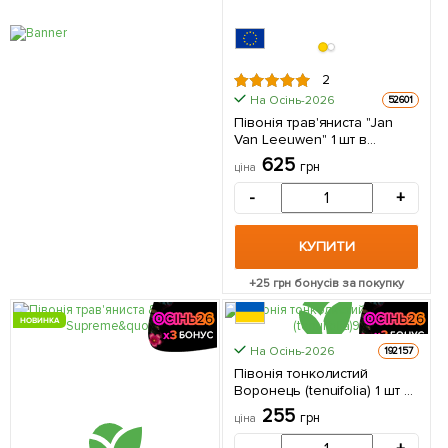
2
На Осінь-2026
52601
Півонія трав'яниста "Jan
Van Leeuwen" 1 шт в
упаковці
625
грн
ціна
-
+
КУПИТИ
+
25
грн бонусів за покупку
НОВИНКА
На Осінь-2026
192157
Півонія тонколистий
Воронець (tenuifolia) 1 шт в
упаковці
255
грн
ціна