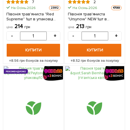
7
2
На Осінь-2026
На Осінь-2026
23912
47069
Півонія трав'яниста "Red
Півонія трав'яниста
Supreme" 1шт в упаковці
"Ursynow" NEW 1шт в
(Кореневище)
упаковці (Кореневище)
214
213
грн
грн
ціна
ціна
-
+
-
+
КУПИТИ
КУПИТИ
+
8.56
грн бонусів за покупку
+
8.52
грн бонусів за покупку
РЕКОМЕНДУЄМО