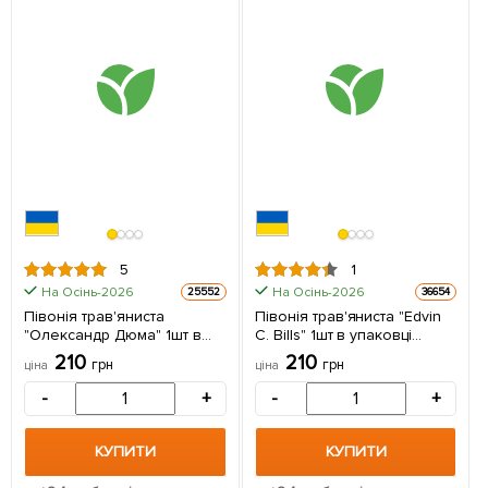
5
1
На Осінь-2026
На Осінь-2026
25552
36654
Півонія трав'яниста
Півонія трав'яниста "Edvin
"Олександр Дюма" 1шт в
C. Bills" 1шт в упаковці
упаковці (Кореневище)
(Кореневище)
210
210
грн
грн
ціна
ціна
-
+
-
+
КУПИТИ
КУПИТИ