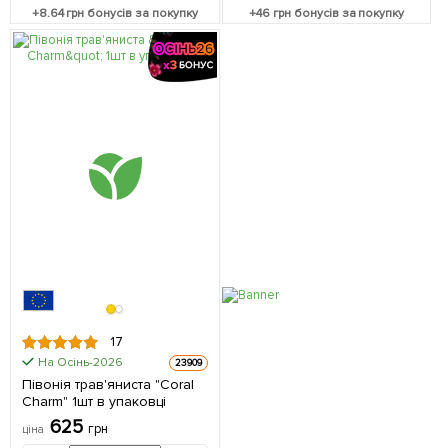
+
8.64
грн бонусів за покупку
+
46
грн бонусів за покупку
17
На Осінь-2026
23909
Півонія трав'яниста "Coral
Charm" 1шт в упаковці
625
грн
ціна