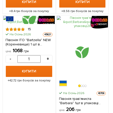
КУПИТИ
КУПИТИ
+
8.4
грн бонусів за покупку
+
8.56
грн бонусів за покупку
15
На Осінь-2026
45621
Півонія ІТО "Bartzella" NEW
(Кореневище) 1 шт в
упаковці
1068
грн
ціна
-
+
КУПИТИ
+
42.72
грн бонусів за покупку
На Осінь-2026
40709
Півонія трав'яниста
"Barbara" 1шт в упаковці
(Кореневище)
206
грн
ціна