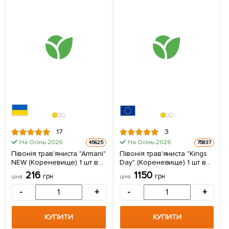
17
3
На Осінь-2026
На Осінь-2026
45625
75837
Півонія трав'яниста "Armani"
Півонія трав'яниста "Kings
NEW (Кореневище) 1 шт в
Day" (Кореневище) 1 шт в
упаковці
упаковці
216
1150
грн
грн
ціна
ціна
-
+
-
+
КУПИТИ
КУПИТИ