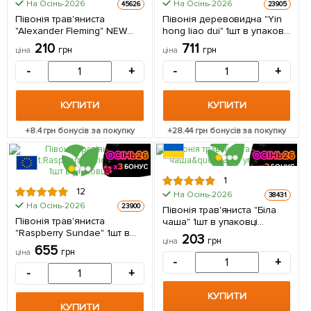
На Осінь-2026
На Осінь-2026
45626
23905
Півонія трав'яниста
Півонія деревовидна "Yin
"Alexander Fleming" NEW
hong liao dui" 1шт в упаковці
(Кореневище) 1 шт в
(Кореневище)
210
711
грн
грн
ціна
ціна
упаковці
-
+
-
+
КУПИТИ
КУПИТИ
+
8.4
грн бонусів за покупку
+
28.44
грн бонусів за покупку
1
12
На Осінь-2026
38431
На Осінь-2026
23900
Півонія трав'яниста "Біла
Півонія трав'яниста
чаша" 1шт в упаковці
"Raspberry Sundae" 1шт в
(Кореневище)
203
грн
ціна
упаковці (Кореневище)
655
грн
ціна
-
+
-
+
КУПИТИ
КУПИТИ