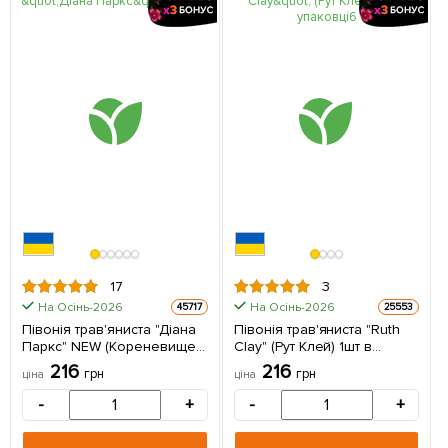
17
3
На Осінь-2026
На Осінь-2026
45717
25553
Півонія трав'яниста "Діана
Півонія трав'яниста "Ruth
Паркс" NEW (Кореневище)
Clay" (Рут Клей) 1шт в
1 шт в упаковці
упаковці (Кореневище)
216
216
грн
грн
ціна
ціна
-
+
-
+