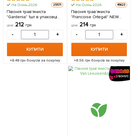
На Осінь-2026
На Осінь-2026
25571
45623
Півонія трав'яниста
Півонія трав'яниста
"Gardenia" 1шт в упаковці
"Francoise Ortegat" NEW
(Кореневище)
(Кореневище) 1 шт в
212
214
грн
грн
ціна
ціна
упаковці
-
+
-
+
КУПИТИ
КУПИТИ
+
8.48
грн бонусів за покупку
+
8.56
грн бонусів за покупку