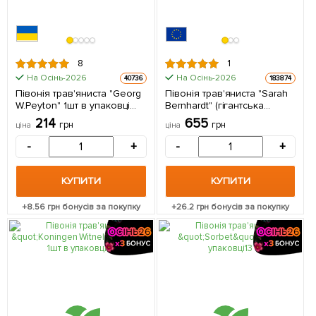
8
1
На Осінь-2026
На Осінь-2026
40736
183874
Півонія трав'яниста "Georg
Півонія трав'яниста "Sarah
W.Peyton" 1шт в упаковці
Bernhardt" (гігантська
(Кореневище)
квітка) 1 шт в упаковці
214
655
грн
грн
ціна
ціна
-
+
-
+
КУПИТИ
КУПИТИ
+
8.56
грн бонусів за покупку
+
26.2
грн бонусів за покупку