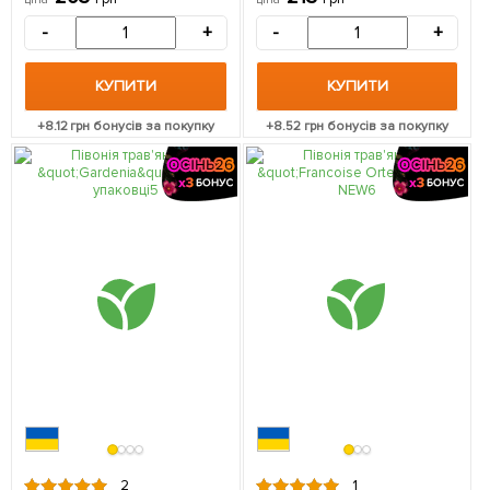
(Кореневище)
-
+
-
+
КУПИТИ
КУПИТИ
+
8.12
грн бонусів за покупку
+
8.52
грн бонусів за покупку
2
1