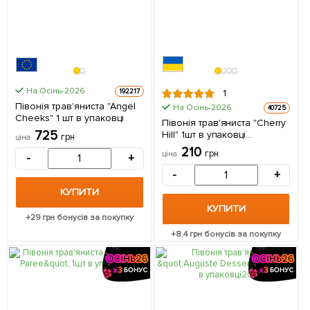
На Осінь-2026
192217
1
Півонія трав'яниста "Angel
На Осінь-2026
40725
Cheeks" 1 шт в упаковці
Півонія трав'яниста "Cherry
725
Hill" 1шт в упаковці
грн
ціна
(Кореневище)
210
грн
ціна
-
+
-
+
КУПИТИ
КУПИТИ
+
29
грн бонусів за покупку
+
8.4
грн бонусів за покупку