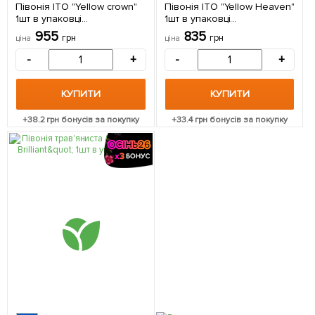
Півонія ІТО "Yellow crown"
Півонія ІТО "Yellow Heaven"
1шт в упаковці
1шт в упаковці
(Кореневище)
(Кореневище)
955
835
грн
грн
ціна
ціна
-
+
-
+
КУПИТИ
КУПИТИ
+
38.2
грн бонусів за покупку
+
33.4
грн бонусів за покупку