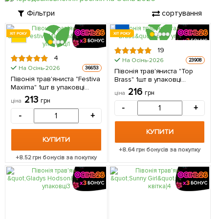
Фільтри
сортування
ХІТ РОКУ
ХІТ РОКУ
19
4
На Осінь-2026
23908
На Осінь-2026
36653
Півонія трав'яниста "Top
Півонія трав'яниста "Festiva
Brass" 1шт в упаковці
Maxima" 1шт в упаковці
(Кореневище)
216
грн
ціна
(Кореневище)
213
грн
ціна
-
+
-
+
КУПИТИ
КУПИТИ
+
8.64
грн бонусів за покупку
+
8.52
грн бонусів за покупку