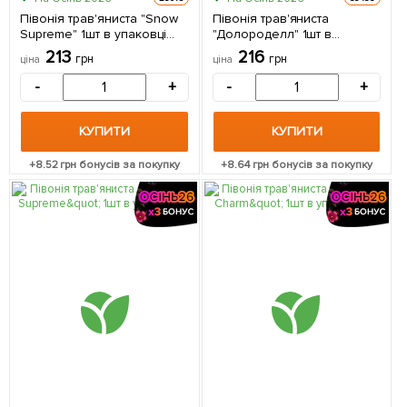
Півонія трав'яниста "Snow
Півонія трав'яниста
Supreme" 1шт в упаковці
"Долороделл" 1шт в
(Кореневище)
упаковці (Кореневище)
213
216
грн
грн
ціна
ціна
-
+
-
+
КУПИТИ
КУПИТИ
+
8.52
грн бонусів за покупку
+
8.64
грн бонусів за покупку