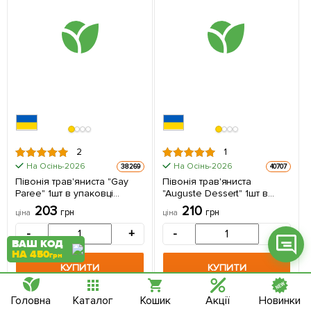
Фейсбук
Телеграм
Вайбер
2
1
Інстаграм
На Осінь-2026
На Осінь-2026
38269
40707
Півонія трав'яниста "Gay
Півонія трав'яниста
Онлайн чат
Paree" 1шт в упаковці
"Auguste Dessert" 1шт в
(Кореневище)
упаковці (Кореневище)
203
210
грн
грн
ціна
ціна
-
+
-
+
ВАШ КОД
НА 450
грн
КУПИТИ
КУПИТИ
+
8.12
грн бонусів за покупку
+
8.4
грн бонусів за покупку
Головна
Каталог
Кошик
Акції
Новинки