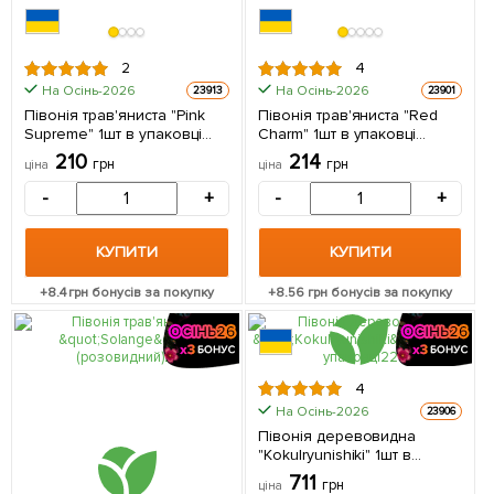
2
4
На Осінь-2026
На Осінь-2026
23913
23901
Півонія трав'яниста "Pink
Півонія трав'яниста "Red
Supreme" 1шт в упаковці
Charm" 1шт в упаковці
(Кореневище)
(Кореневище)
210
214
грн
грн
ціна
ціна
-
+
-
+
КУПИТИ
КУПИТИ
+
8.4
грн бонусів за покупку
+
8.56
грн бонусів за покупку
4
На Осінь-2026
23906
Півонія деревовидна
"Kokulryunishiki" 1шт в
упаковці (Кореневище)
711
грн
ціна