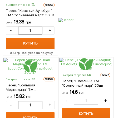
Быстрая отправка
184063
Перец "Красный Аугсбург"
ТМ "Солнечный март" 30шт
13.38
грн
цена
-
+
КУПИТЬ
+
0.54
грн бонусов за покупку
Быстрая отправка
52027
Быстрая отправка
184599
Перец "Шаолинь" ТМ
Перец "Большая
"Солнечный март" 30шт
Медведица" ТМ
14.6
грн
цена
"Солнечный март" 30шт
15.82
грн
цена
-
+
-
+
КУПИТЬ
КУПИТЬ