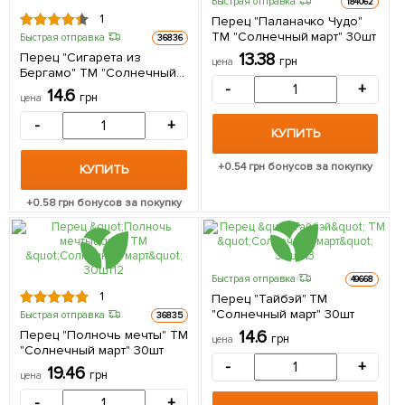
Быстрая отправка
184062
1
Перец "Паланачко Чудо"
ТМ "Солнечный март" 30шт
Быстрая отправка
36836
Перец "Сигарета из
13.38
грн
цена
Бергамо" ТМ "Солнечный
март" 30шт
-
+
14.6
грн
цена
-
+
КУПИТЬ
+
0.54
грн бонусов за покупку
КУПИТЬ
+
0.58
грн бонусов за покупку
Быстрая отправка
49668
1
Перец "Тайбэй" ТМ
"Солнечный март" 30шт
Быстрая отправка
36835
Перец "Полночь мечты" ТМ
14.6
грн
цена
"Солнечный март" 30шт
-
+
19.46
грн
цена
-
+