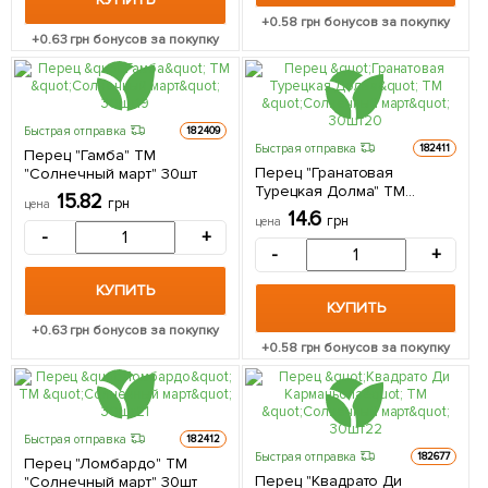
+
0.58
грн бонусов за покупку
+
0.63
грн бонусов за покупку
Быстрая отправка
182409
Быстрая отправка
182411
Перец "Гамба" ТМ
Перец "Гранатовая
"Солнечный март" 30шт
Турецкая Долма" ТМ
15.82
грн
цена
"Солнечный март" 30шт
14.6
грн
цена
-
+
-
+
КУПИТЬ
КУПИТЬ
+
0.63
грн бонусов за покупку
+
0.58
грн бонусов за покупку
Быстрая отправка
182412
Быстрая отправка
182677
Перец "Ломбардо" ТМ
Перец "Квадрато Ди
"Солнечный март" 30шт