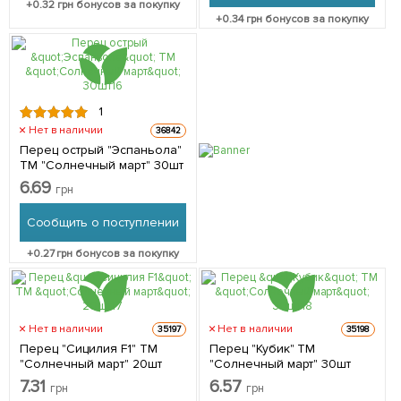
+
0.32
грн бонусов за покупку
+
0.34
грн бонусов за покупку
1
Нет в наличии
36842
Перец острый "Эспаньола"
ТМ "Солнечный март" 30шт
6.69
грн
Сообщить о поступлении
+
0.27
грн бонусов за покупку
Нет в наличии
Нет в наличии
35197
35198
Перец "Сицилия F1" ТМ
Перец "Кубик" ТМ
"Солнечный март" 20шт
"Солнечный март" 30шт
7.31
6.57
грн
грн