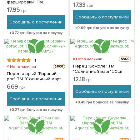
фаршировки" ТМ
100шт
17.33
грн
"Солнечный март" 100шт
17.95
грн
Сообщить о поступлении
Сообщить о поступлении
+
0.69
грн бонусов за покупку
+
0.72
грн бонусов за покупку
Нет в наличии
52026
1
Перец "Божоле" ТМ
Нет в наличии
24057
"Солнечный март" 30шт
Перец острый "Бараний
12.18
рог" ТМ "Солнечный март"
грн
30шт
6.69
грн
Сообщить о поступлении
Сообщить о поступлении
+
0.49
грн бонусов за покупку
+
0.27
грн бонусов за покупку