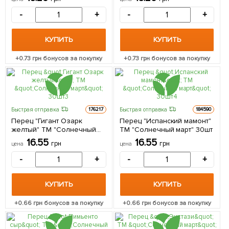
-
+
-
+
КУПИТЬ
КУПИТЬ
+
0.73
грн бонусов за покупку
+
0.73
грн бонусов за покупку
Быстрая отправка
Быстрая отправка
176217
184590
Перец "Гигант Озарк
Перец "Испанский мамонт"
желтый" ТМ "Солнечный
ТМ "Солнечный март" 30шт
март" 30шт
16.55
16.55
грн
грн
цена
цена
-
+
-
+
КУПИТЬ
КУПИТЬ
+
0.66
грн бонусов за покупку
+
0.66
грн бонусов за покупку