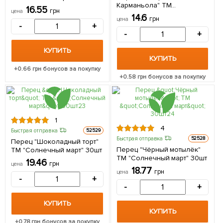
Карманьола" ТМ
16.55
грн
цена
"Солнечный март" 30шт
14.6
грн
цена
-
+
-
+
КУПИТЬ
КУПИТЬ
+
0.66
грн бонусов за покупку
+
0.58
грн бонусов за покупку
1
4
Быстрая отправка
52529
Быстрая отправка
52528
Перец "Шоколадный торт"
Перец "Чёрный мотылёк"
ТМ "Солнечный март" 30шт
ТМ "Солнечный март" 30шт
19.46
грн
цена
18.77
грн
цена
-
+
-
+
КУПИТЬ
КУПИТЬ
+
0.78
грн бонусов за покупку