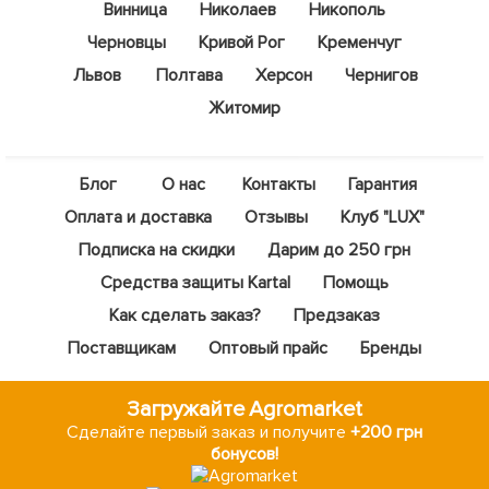
Винница
Николаев
Никополь
Черновцы
Кривой Рог
Кременчуг
Львов
Полтава
Херсон
Чернигов
Житомир
Блог
О нас
Контакты
Гарантия
Оплата и доставка
Отзывы
Клуб "LUX"
Подписка на скидки
Дарим до 250 грн
Средства защиты Kartal
Помощь
Как сделать заказ?
Предзаказ
Поставщикам
Оптовый прайс
Бренды
Загружайте Agromarket
Сделайте первый заказ и получите
+200 грн
бонусов!