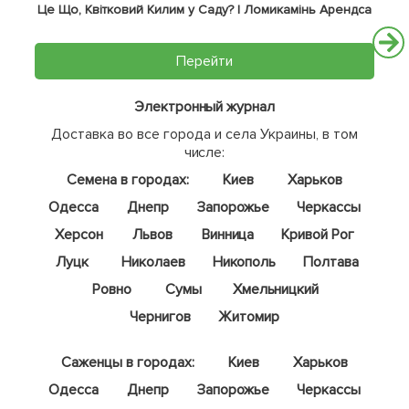
Це Що, Квітковий Килим у Саду? | Ломикамінь Арендса
Перейти
Электронный журнал
Доставка во все города и села Украины, в том
числе:
Семена в городах:
Киев
Харьков
Одесса
Днепр
Запорожье
Черкассы
Херсон
Львов
Винница
Кривой Рог
Луцк
Николаев
Никополь
Полтава
Ровно
Сумы
Хмельницкий
Чернигов
Житомир
Саженцы в городах:
Киев
Харьков
Одесса
Днепр
Запорожье
Черкассы