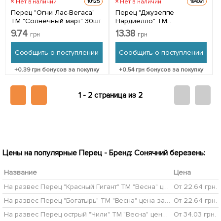
Нет в наличии
Нет в наличии
10125
184061
Перец "Огни Лас-Вегаса"
Перец "Джузеппе
ТМ "Солнечный март" 30шт
Нардиелло" ТМ
"Солнечный март" 30шт
9.74
13.38
грн
грн
Сообщить о поступлении
Сообщить о поступлении
+
0.39
грн бонусов за покупку
+
0.54
грн бонусов за покупку
1 -
2 страница из 2
Цены на популярные Перец - Бренд: Сонячний березень:
Название
Цена
На развес Перец "Красный Гигант" ТМ "Весна" цена за 1г
От 22.64 грн.
На развес Перец "Богатырь" ТМ "Весна" цена за 1г
От 22.64 грн.
На развес Перец острый "Чили" ТМ "Весна" цена за 2г
От 34.03 грн.