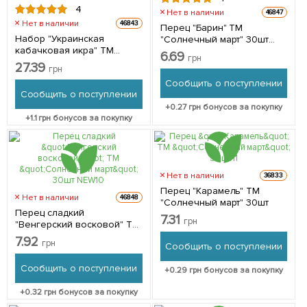
4
Нет в наличии
46847
Нет в наличии
46843
Перец "Барин" ТМ
Набор "Украинская
"Солнечный март" 30шт
кабачковая икра" ТМ
NEW
6.69
грн
"Солнечный март" NEW
27.39
грн
Сообщить о поступлении
Сообщить о поступлении
+
0.27
грн бонусов за покупку
+
1.1
грн бонусов за покупку
Нет в наличии
36833
Перец "Карамель" ТМ
Нет в наличии
46848
"Солнечный март" 30шт
Перец сладкий
7.31
грн
"Венгерский восковой" ТМ
"Солнечный март" 30шт
7.92
грн
Сообщить о поступлении
NEW
Сообщить о поступлении
+
0.29
грн бонусов за покупку
+
0.32
грн бонусов за покупку