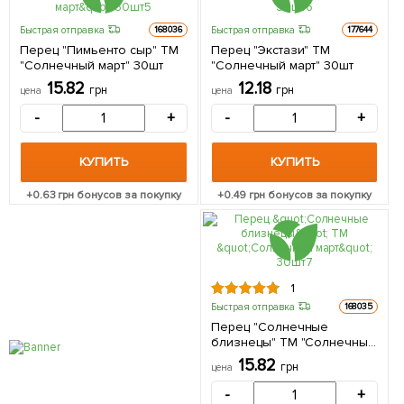
Быстрая отправка
Быстрая отправка
168036
177644
Перец "Пимьенто сыр" ТМ
Перец "Экстази" ТМ
"Солнечный март" 30шт
"Солнечный март" 30шт
15.82
12.18
грн
грн
цена
цена
-
+
-
+
КУПИТЬ
КУПИТЬ
+
0.63
грн бонусов за покупку
+
0.49
грн бонусов за покупку
1
Быстрая отправка
168035
Перец "Солнечные
близнецы" ТМ "Солнечный
март" 30шт
15.82
грн
цена
-
+