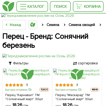
КАТАЛОГ
ПОИСК
КОРЗИНА
Назад
Семена
Семена овощей
Перец - Бренд: Сонячний
березень
Фильтры
сортировка
3
3
Быстрая отправка
Быстрая отправка
52825
46849
Перец "Карнавал" ТМ
Перец "Маскарад" ТМ
"Солнечный март" 30шт.
"Солнечный март" 30шт
NEW
18.26
18.26
грн
грн
цена
цена