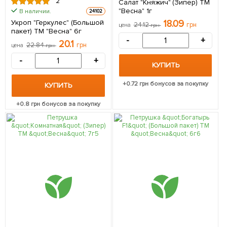
2
Салат "Княжич" (Зипер) ТМ
"Весна" 1г
В наличии.
24102
Укроп "Геркулес" (Большой
18.09
24.12
грн
цена
грн
пакет) ТМ "Весна" 6г
-
+
20.1
22.84
грн
цена
грн
-
+
КУПИТЬ
+
0.72
грн бонусов за покупку
КУПИТЬ
+
0.8
грн бонусов за покупку