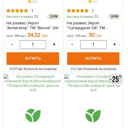
1
1
Быстрая отправка
Быстрая отправка
22058
22059
На развес Укроп
На развес Укроп
"Аллигатор" ТМ "Весна" 20г
"Супердукат ОЕ" ТМ
"Весна" цена за 20г
34.32
30
39
грн
40
грн
цена
грн
цена
грн
-
+
-
+
КУПИТЬ
КУПИТЬ
+
1.37
грн бонусов за покупку
+
1.2
грн бонусов за покупку