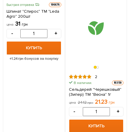
Быстрая отправка
186676
Шпинат "Спирос" ТМ "Leda
Agro" 200шт
31
грн
цена
-
+
КУПИТЬ
+
1.24
грн бонусов за покупку
2
В наличии.
18358
Сельдерей "Черешковый"
(Зипер) ТМ "Весна" 1г
21.23
24.12
грн
цена
грн
-
+
КУПИТЬ