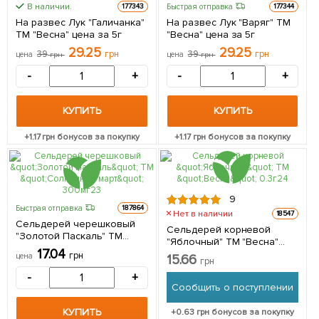
В наличии.
Быстрая отправка
177343
177344
На развес Лук "Галичанка"
На развес Лук "Варяг" ТМ
ТМ "Весна" цена за 5г
"Весна" цена за 5г
29.25
29.25
39
грн
39
грн
цена
грн
цена
грн
-
+
-
+
КУПИТЬ
КУПИТЬ
+
1.17
грн бонусов за покупку
+
1.17
грн бонусов за покупку
9
Быстрая отправка
187864
Нет в наличии
18547
Сельдерей черешковый
Сельдерей корневой
"Золотой Паскаль" ТМ
"Яблочный" ТМ "Весна"
"Солнечный март" 300мг
17.04
0.3г
грн
цена
15.66
грн
-
+
Сообщить о поступлении
КУПИТЬ
+
0.63
грн бонусов за покупку