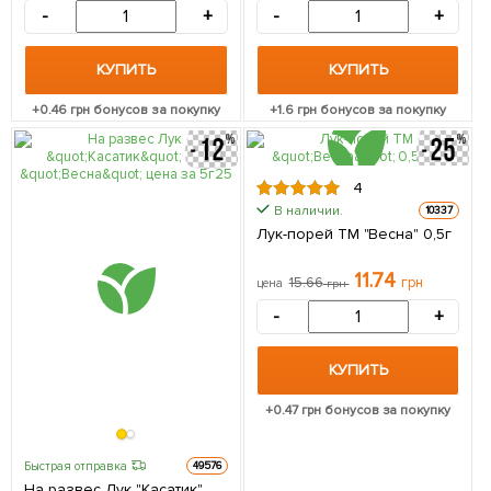
-
+
-
+
КУПИТЬ
КУПИТЬ
+
0.46
грн бонусов за покупку
+
1.6
грн бонусов за покупку
4
В наличии.
10337
Лук-порей ТМ "Весна" 0,5г
11.74
15.66
грн
цена
грн
-
+
КУПИТЬ
+
0.47
грн бонусов за покупку
Быстрая отправка
49576
На развес Лук "Касатик"