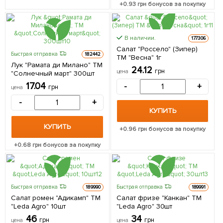
+
0.93
грн бонусов за покупку
В наличии.
177306
Салат "Россело" (Зипер)
Быстрая отправка
182442
ТМ "Весна" 1г
Лук "Рамата ди Милано" ТМ
24.12
грн
цена
"Солнечный март" 300шт
17.04
-
+
грн
цена
-
+
КУПИТЬ
КУПИТЬ
+
0.96
грн бонусов за покупку
+
0.68
грн бонусов за покупку
Быстрая отправка
Быстрая отправка
189990
189991
Салат ромен "Адикамп" ТМ
Салат фризе "Канкан" ТМ
"Leda Agro" 10шт
"Leda Agro" 30шт
46
34
грн
грн
цена
цена