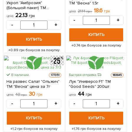
Укроп "Амброзия"
ТМ "Весна" 1,5г
(Большой пакет) ТМ
18.6
21.14
грн
цена
грн
"Весна" 6г
22.13
грн
цена
-
+
-
+
КУПИТЬ
КУПИТЬ
+
0.74
грн бонусов за покупку
+
0.89
грн бонусов за покупку
В наличии.
Быстрая отправка
177351
183645
На развес Салат "Ольжич"
Лук "Универсо F1" ТМ
ТМ "Весна" цена за 7г
"Good Seeds" 200шт
30
44
40
грн
грн
цена
грн
цена
-
+
-
+
КУПИТЬ
КУПИТЬ
+
1.2
грн бонусов за покупку
+
1.76
грн бонусов за покупку