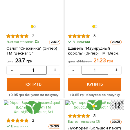
2
3
В наличии.
Быстрая отправка
20567
22251
Салат "Снежинка" (Зипер)
Щавель "Изумрудный
ТМ "Весна" 3г
король" (Зипер) ТМ "Весна"
1г
23.7
21.23
грн
24.12
грн
цена
цена
грн
-
+
-
+
КУПИТЬ
КУПИТЬ
+
0.95
грн бонусов за покупку
+
0.85
грн бонусов за покупку
3
2
Быстрая отправка
32605
В наличии.
24585
Лук-порей (Большой пакет)