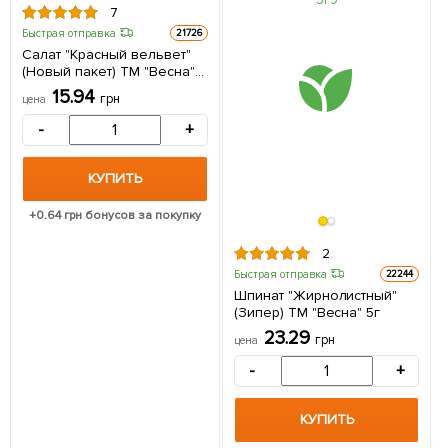
7
Быстрая отправка
21726
Салат "Красный вельвет"
(Новый пакет) ТМ "Весна"
1.5г
15.94
грн
цена
-
+
КУПИТЬ
+
0.64
грн бонусов за покупку
2
Быстрая отправка
22244
Шпинат "Жирнолистный"
(Зипер) ТМ "Весна" 5г
23.29
грн
цена
-
+
КУПИТЬ