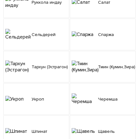
Руккола индау
Салат
Сельдерей
Спаржа
Тархун (Эстрагон)
Тмин (Кумин,Зира)
Укроп
Черемша
Шпинат
Щавель