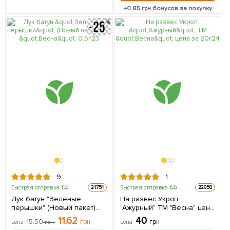
+
0.85
грн бонусов за покупку
9
1
Быстрая отправка
Быстрая отправка
21751
22050
Лук батун "Зеленые
На развес Укроп
перышки" (Новый пакет)
"Ажурный" ТМ "Весна" цена
ТМ "Весна" 0.5г
за 20г
11.62
40
15.50
грн
грн
цена
грн
цена