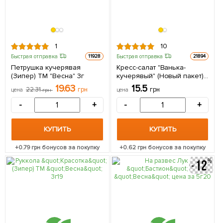
1
10
Быстрая отправка
Быстрая отправка
11928
21894
Петрушка кучерявая
Кресс-салат "Ванька-
(Зипер) ТМ "Весна" 3г
кучерявый" (Новый пакет)
ТМ "Весна" 1г
19.63
15.5
22.31
грн
грн
цена
грн
цена
-
+
-
+
КУПИТЬ
КУПИТЬ
+
0.79
грн бонусов за покупку
+
0.62
грн бонусов за покупку