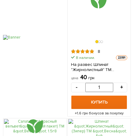
8
В наличии.
22091
На развес Шпинат
"Жирнолистный" ТМ
"Весна" цена за 7г
40
грн
цена
-
+
КУПИТЬ
+
1.6
грн бонусов за покупку