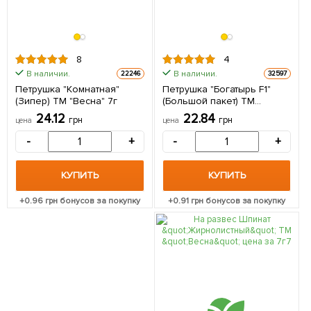
8
4
В наличии.
В наличии.
22246
32597
Петрушка "Комнатная"
Петрушка "Богатырь F1"
(Зипер) ТМ "Весна" 7г
(Большой пакет) ТМ
"Весна" 6г
24.12
22.84
грн
грн
цена
цена
-
+
-
+
КУПИТЬ
КУПИТЬ
+
0.96
грн бонусов за покупку
+
0.91
грн бонусов за покупку