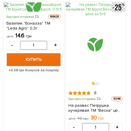
Быстрая отправка
186628
Базилик "Боназза" ТМ
"Leda Agro" 0,3г
14.6
грн
цена
-
+
КУПИТЬ
+
0.58
грн бонусов за покупку
8
Быстрая отправка
13348
На развес Петрушка
кучерявая ТМ "Весна" цена
за 5г
30
40
грн
цена
грн
-
+