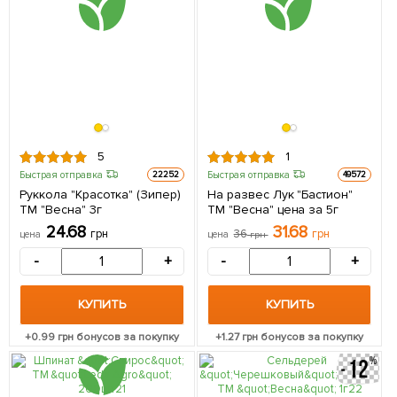
5
1
Быстрая отправка
Быстрая отправка
22252
49572
Руккола "Красотка" (Зипер)
На развес Лук "Бастион"
ТМ "Весна" 3г
ТМ "Весна" цена за 5г
24.68
31.68
грн
36
грн
цена
цена
грн
-
+
-
+
КУПИТЬ
КУПИТЬ
+
0.99
грн бонусов за покупку
+
1.27
грн бонусов за покупку