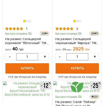
1
2
Быстрая отправка
Быстрая отправка
22081
22085
На развес Сельдерей
На развес Сельдерей
корневой "Яблочный" ТМ
черешковый "Аврора" ТМ
"Весна" цена за 2г
"Весна" цена за 2г
40
29.25
грн
39
грн
цена
цена
грн
-
+
-
+
КУПИТЬ
КУПИТЬ
+
1.6
грн бонусов за покупку
+
1.17
грн бонусов за покупку
Быстрая отправка
49223
На развес Салат "Гейзер"
ТМ "Весна" цена за 8г