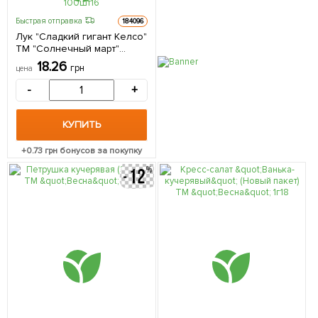
Быстрая отправка
184096
Лук "Сладкий гигант Келсо"
ТМ "Солнечный март"
100шт
18.26
грн
цена
-
+
КУПИТЬ
+
0.73
грн бонусов за покупку