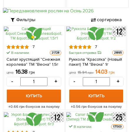
Фильтры
сортировка
7
7
В наличии.
Быстрая отправка
21728
21895
Салат хрустящий "Снежная
Руккола "Красотка" (Новый
королева" ТМ "Весна" 1,5г
пакет) ТМ "Весна" 1г
16.38
14.03
грн
15.94
грн
цена
цена
грн
-
+
-
+
КУПИТЬ
КУПИТЬ
+
0.66
грн бонусов за покупку
+
0.56
грн бонусов за покупку
В наличии.
177303