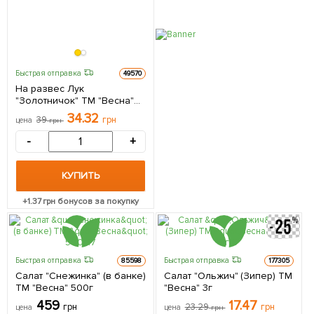
Быстрая отправка
49570
На развес Лук
"Золотничок" ТМ "Весна"
цена за 5г
34.32
39
грн
цена
грн
-
+
КУПИТЬ
+
1.37
грн бонусов за покупку
Быстрая отправка
Быстрая отправка
85598
177305
Салат "Снежинка" (в банке)
Салат "Ольжич" (Зипер) ТМ
ТМ "Весна" 500г
"Весна" 3г
459
17.47
грн
23.29
грн
цена
цена
грн