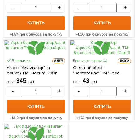
-
+
-
+
КУПИТЬ
КУПИТЬ
+
1.84
грн бонусов за покупку
+
1.36
грн бонусов за покупку
В наличии.
Быстрая отправка
85577
189992
Укроп "Аллигатор" (в
Салат айсберг
банке) ТМ "Весна" 500г
"Картагенас" ТМ "Leda
Agro" 10шт
345
43
грн
грн
цена
цена
-
+
-
+
КУПИТЬ
КУПИТЬ
+
13.8
грн бонусов за покупку
+
1.72
грн бонусов за покупку