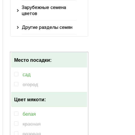
Зарубежные семена
цветов
Другие разделы семян
Место посадки:
сад
огород
Цвет мякоти:
белая
красная
розовая