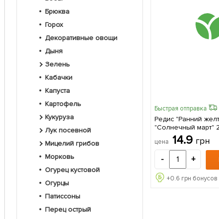
Брюква
Горох
Декоративные овощи
Дыня
Зелень
Кабачки
Капуста
Картофель
Быстрая отправка
Кукуруза
Редис "Ранний жел
"Солнечный март" 
Лук посевной
14.9
грн
цена
Мицелий грибов
Морковь
-
+
Огурец кустовой
+
0.6
грн бонусов 
Огурцы
Патиссоны
Перец острый