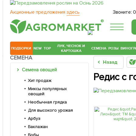
Акционные предложения
здесь
Звоните:
0
®
ЛУК, ЧЕСНОК И
ПОДБОРКИ
NEW
TOP
СЕМЕНА
РОЗЫ
ВИНОГР
КАРТОШКА
СЕМЕНА
Назад
Семена овощей
Редис с 
Хит продаж
Миксы популярных
овощей
Необычная грядка
Для высокого урожая
Арбуз
Баклажан
Бобы