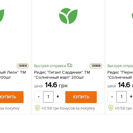
Быстрая отправка
Быстрая отпр
130610
130609
тый Лион" ТМ
Редис "Гигант Сардинии" ТМ
Редис "Перн
200шт
"Солнечный март" 200шт
"Солнечный 
14.6
14.6
грн
цена
цена
-
+
-
+
КУПИТЬ
КУПИТЬ
за покупку
+
0.58
грн бонусов за покупку
+
0.58
грн 