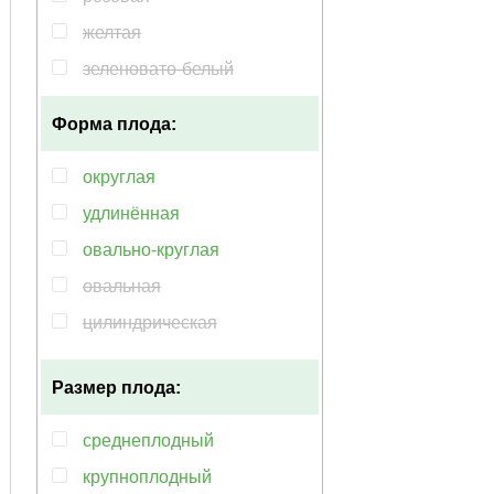
желтая
зеленовато-белый
Форма плода:
округлая
удлинённая
овально-круглая
овальная
цилиндрическая
плоскоокруглая
Размер плода:
вытянуто-овальная
конусовидная
среднеплодный
крупноплодный