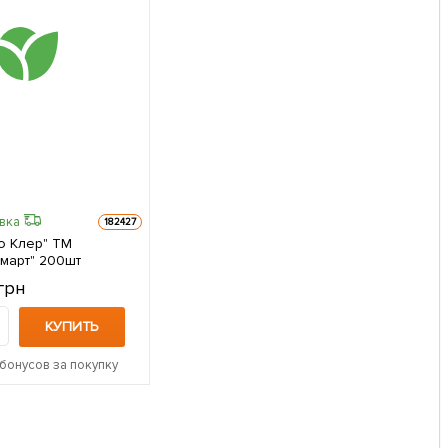
авка
182427
о Клер" ТМ
март" 200шт
грн
КУПИТЬ
бонусов за покупку