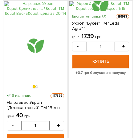
Быстрая отправка
189983
Укроп "Букет" ТМ "Leda
Agro" 1г
17.39
грн
цена
-
+
КУПИТЬ
+
0.7
грн бонусов за покупку
В наличии.
177355
На развес Укроп
"Деликатесный" ТМ "Весна"
цена за 20г
40
грн
цена
-
+