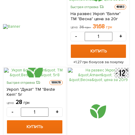
Быстрая отправка
48983
На развес Укроп "Бэлли"
ТМ "Весна" цена за 20г
31.68
36
грн
цена
грн
-
+
КУПИТЬ
+
1.27
грн бонусов за покупку
Быстрая отправка
188678
Укроп "Дукат" ТМ "Beste
Kern" 5г
28
грн
цена
-
+
КУПИТЬ