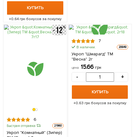
КУПИТЬ
+
0.64
грн бонусов за покупку
7
В наличии.
20649
Укроп "Шмарагд" ТМ
"Весна" 2г
15.66
грн
цена
-
+
КУПИТЬ
+
0.63
грн бонусов за покупку
6
Быстрая отправка
21960
Укроп "Комнатный" (Зипер)