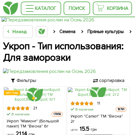
КАТАЛОГ
ПОИСК
КОРЗИНА
Назад
Семена
Пряные культуры
Укроп - Тип использования:
Для заморозки
Фильтры
сортировка
ХИТ ГОДА
11
21
В наличии.
18791
В наличии.
17956
Укроп "Салют" ТМ "Весна"
Укроп "Мамонт" (Большой
2г
пакет) ТМ "Весна" 6г
15.5
грн
цена
21.14
грн
цена