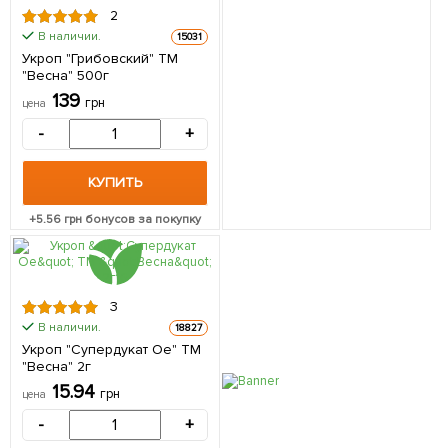
2
В наличии.
15031
Укроп "Грибовский" ТМ
"Весна" 500г
139
грн
цена
-
+
КУПИТЬ
+
5.56
грн бонусов за покупку
3
В наличии.
18827
Укроп "Супердукат Ое" ТМ
"Весна" 2г
15.94
грн
цена
-
+