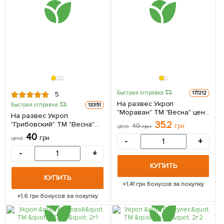
Быстрая отправка
177212
5
На развес Укроп
Быстрая отправка
13351
"Мораван" ТМ "Весна" цена
На развес Укроп
за 20г
35.2
"Грибовский" ТМ "Весна"
40
грн
цена
грн
цена за 20г
40
грн
цена
-
+
-
+
КУПИТЬ
КУПИТЬ
+
1.41
грн бонусов за покупку
+
1.6
грн бонусов за покупку