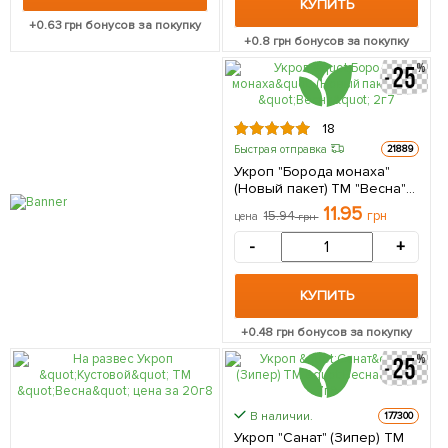
КУПИТЬ
+
0.63
грн бонусов за покупку
+
0.8
грн бонусов за покупку
18
Быстрая отправка
21889
Укроп "Борода монаха"
(Новый пакет) ТМ "Весна"
2г
11.95
15.94
грн
цена
грн
-
+
КУПИТЬ
+
0.48
грн бонусов за покупку
В наличии.
177300
Укроп "Санат" (Зипер) ТМ