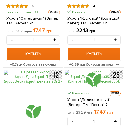
6
4
В наличии.
Быстрая отправка
20562
24589
Укроп "Супердукат" (Зипер)
Укроп "Кустовой" (Большой
ТМ "Весна" 7г
пакет) ТМ "Весна" 6г
17.47
22.13
23.29
грн
грн
цена
грн
цена
-
+
-
+
КУПИТЬ
КУПИТЬ
+
0.7
грн бонусов за покупку
+
0.89
грн бонусов за покупку
В наличии.
177299
Укроп "Деликатесный"
(Зипер) ТМ "Весна" 7г
17.47
23.29
грн
цена
грн
-
+