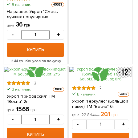
В наличии.
45523
На развес Укроп "Смесь
лучших популярных
сортов" ТМ "Весна" цена за
36
грн
цена
20г
-
+
КУПИТЬ
+
1.44
грн бонусов за покупку
2
2
В наличии.
10168
В наличии.
24102
Укроп "Грибовский" ТМ
Укроп "Геркулес" (Большой
"Весна" 2г
пакет) ТМ "Весна" 6г
15.66
грн
цена
20.1
22.84
грн
цена
грн
-
+
-
+
КУПИТЬ