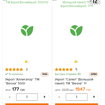
2
5
В наличии.
Быстрая отправка
19160
24586
Укроп "Аллигатор" ТМ
Укроп "Салют" (Большой
"Весна" 500г
пакет) ТМ "Весна" 7г
177
19.47
грн
22.13
грн
цена
цена
грн
-
+
-
+