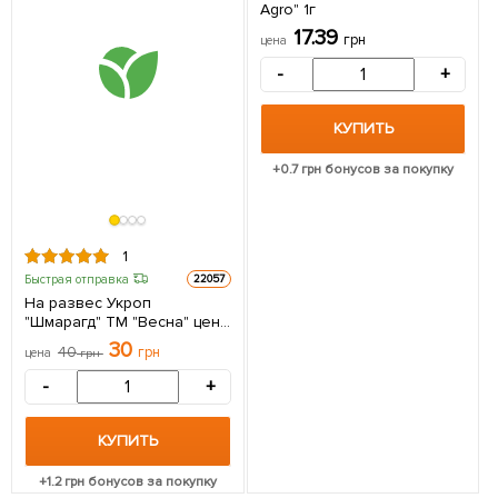
Agro" 1г
17.39
грн
цена
-
+
КУПИТЬ
+
0.7
грн бонусов за покупку
1
Быстрая отправка
22057
На развес Укроп
"Шмарагд" ТМ "Весна" цена
за 20г
30
40
грн
цена
грн
-
+
КУПИТЬ
+
1.2
грн бонусов за покупку