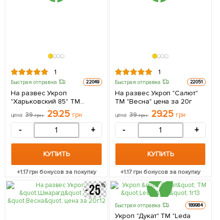
1
1
Быстрая отправка
Быстрая отправка
22049
22051
На развес Укроп
На развес Укроп "Салют"
"Харьковский 85" ТМ
ТМ "Весна" цена за 20г
"Весна" цена за 20г
29.25
29.25
39
грн
39
грн
цена
грн
цена
грн
-
+
-
+
КУПИТЬ
КУПИТЬ
+
1.17
грн бонусов за покупку
+
1.17
грн бонусов за покупку
Быстрая отправка
189984
Укроп "Дукат" ТМ "Leda