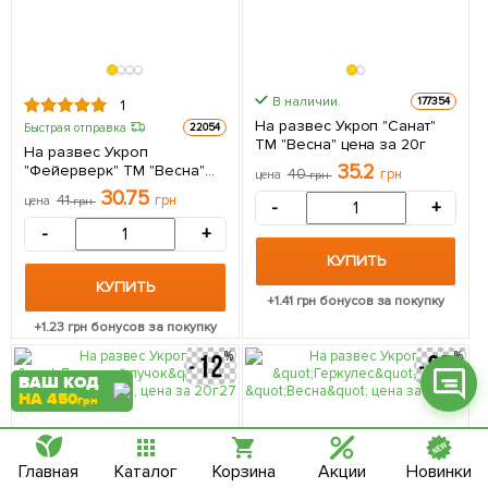
В наличии.
177354
1
Фейсбук
На развес Укроп "Санат"
Быстрая отправка
22054
ТМ "Весна" цена за 20г
На развес Укроп
Телеграм
35.2
"Фейерверк" ТМ "Весна"
40
грн
цена
грн
цена за 20г
30.75
41
грн
цена
грн
-
+
Вайбер
-
+
Інстаграм
КУПИТЬ
КУПИТЬ
Онлайн чат
+
1.41
грн бонусов за покупку
+
1.23
грн бонусов за покупку
ВАШ КОД
НА 450
грн
Главная
Каталог
Корзина
Акции
Новинки