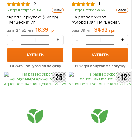
2
1
Быстрая отправка
Быстрая отправка
18362
22048
Укроп "Геркулес" (Зипер)
На развес Укроп
ТМ "Весна" 7г
"Амброзия" ТМ "Весна"
цена за 20г
18.39
34.32
24.52
грн
39
грн
цена
грн
цена
грн
-
+
-
+
КУПИТЬ
КУПИТЬ
+
0.74
грн бонусов за покупку
+
1.37
грн бонусов за покупку