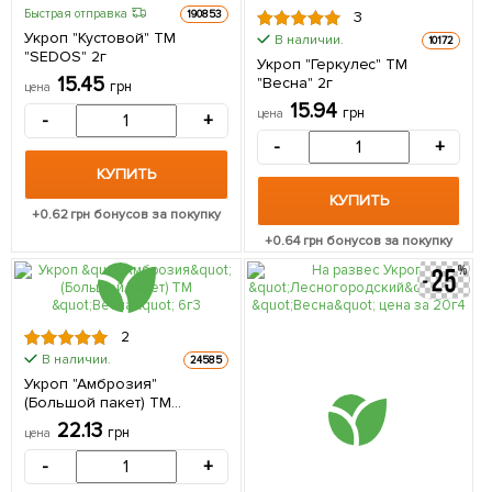
Быстрая отправка
190853
3
Укроп "Кустовой" ТМ
В наличии.
10172
"SEDOS" 2г
Укроп "Геркулес" ТМ
15.45
"Весна" 2г
грн
цена
15.94
грн
цена
-
+
-
+
КУПИТЬ
КУПИТЬ
+
0.62
грн бонусов за покупку
+
0.64
грн бонусов за покупку
2
В наличии.
24585
Укроп "Амброзия"
(Большой пакет) ТМ
"Весна" 6г
22.13
грн
цена
-
+