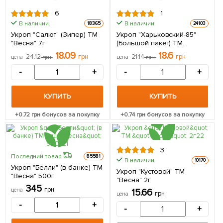
6
1
В наличии.
В наличии.
18365
24103
Укроп "Салют" (Зипер) ТМ
Укроп "Харьковский-85"
"Весна" 7г
(Большой пакет) ТМ
"Весна" 6г
18.09
18.6
24.12
грн
21.14
грн
цена
грн
цена
грн
-
+
-
+
КУПИТЬ
КУПИТЬ
+
0.72
грн бонусов за покупку
+
0.74
грн бонусов за покупку
3
Последний товар
85581
В наличии.
10170
Укроп "Белли" (в банке) ТМ
Укроп "Кустовой" ТМ
"Весна" 500г
"Весна" 2г
345
грн
цена
15.66
грн
цена
-
+
-
+