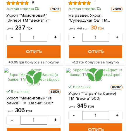
5
1
Быстрая отправка
Быстрая отправка
19015
22059
Укроп "Мамонтовый"
На развес Укроп
(Зипер) ТМ "Весна" 7г
"Супердукат ОЕ" ТМ
"Весна" цена за 20г
23.7
30
грн
40
грн
цена
цена
грн
-
+
-
+
КУПИТЬ
КУПИТЬ
+
0.95
грн бонусов за покупку
+
1.2
грн бонусов за покупку
В наличии.
85582
В наличии.
85578
Укроп "Татран" (в банке)
Укроп "Мамонтовый" (в
ТМ "Весна" 500г
банке) ТМ "Весна" 500г
345
грн
цена
306
грн
цена
-
+
-
+
КУПИТЬ