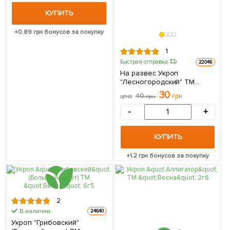
КУПИТЬ
+
0.89
грн бонусов за покупку
1
Быстрая отправка
22046
На развес Укроп
"Лесногородский" ТМ
"Весна" цена за 20г
30
40
грн
цена
грн
-
+
КУПИТЬ
+
1.2
грн бонусов за покупку
2
В наличии.
24640
Укроп "Грибовский"