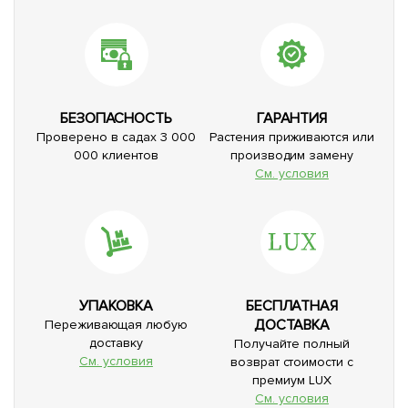
БЕЗОПАСНОСТЬ
ГАРАНТИЯ
Проверено в садах 3 000
Растения приживаются или
000 клиентов
производим замену
См. условия
УПАКОВКА
БЕСПЛАТНАЯ
ДОСТАВКА
Переживающая любую
доставку
Получайте полный
См. условия
возврат стоимости с
премиум LUX
См. условия