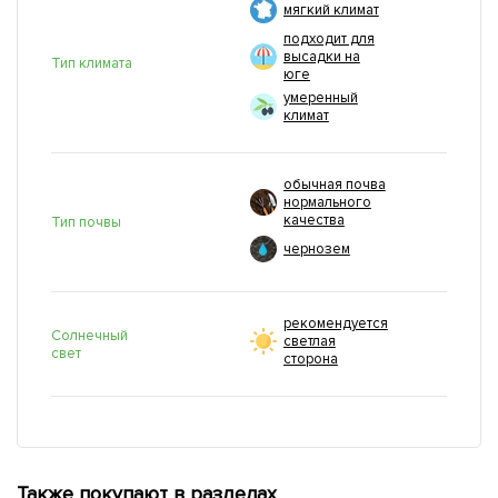
мягкий климат
подходит для
высадки на
Тип климата
юге
умеренный
климат
обычная почва
нормального
качества
Тип почвы
чернозем
рекомендуется
Солнечный
светлая
свет
сторона
Также покупают в разделах