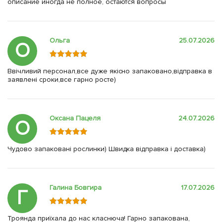
описание иногда не полное, остаются вопросы
Ольга
25.07.2026
О
Ввічливий персонал,все дуже якісно запаковано,відправка в
заявлені сроки,все гарно росте)
Оксана Пацеля
24.07.2026
О
Чудово запаковані рослинки) Швидка відправка і доставка)
Галина Бовгира
17.07.2026
Г
Троянда приїхала до нас класнюча! Гарно запакована,