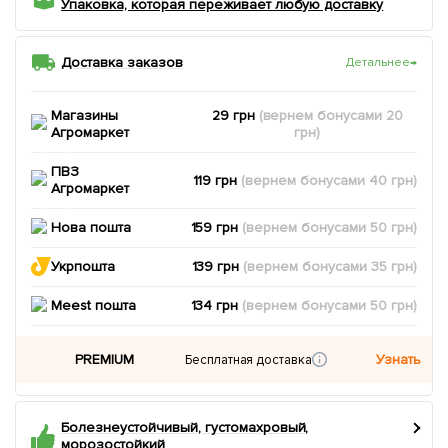
Упаковка, которая переживает любую доставку
Доставка заказов
Детальнее
→
Магазины
29 грн
(вернем
бонусами
20
Агромаркет
грн)
ПВЗ
119 грн
(вернем
бонусами
40
грн)
Агромаркет
Нова пошта
159 грн
(вернем
бонусами
50
грн)
Укрпошта
139 грн
(вернем
бонусами
35
грн)
Meest пошта
134 грн
(вернем
бонусами
50
грн)
PREMIUM
Узнать
Бесплатная доставка
Болезнеустойчивый, густомахровый,
морозостойкий