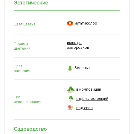
Эстетические

мультиколор
Цвет цветка
июнь до
Период
заморозков
цветения
Цвет

Зеленый
растения
в композиции
Тип
отдельностоящий
использования
под срез
Садоводство