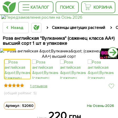
КАТАЛОГ
ПОИСК
КОРЗИНА
Назад
Саженцы цветущих растений
С
Роза английская "Вулканика" (саженец класса АА+)
высший сорт 1 шт в упаковке
1 отзывов
(общий рейтинг: 5)
Артикул : 52060
На Осень-2026
220
грн