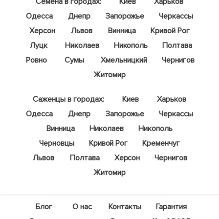
Семена в городах:
Киев
Харьков
Одесса
Днепр
Запорожье
Черкассы
Херсон
Львов
Винница
Кривой Рог
Луцк
Николаев
Никополь
Полтава
Ровно
Сумы
Хмельницкий
Чернигов
Житомир
Саженцы в городах:
Киев
Харьков
Одесса
Днепр
Запорожье
Черкассы
Винница
Николаев
Никополь
Черновцы
Кривой Рог
Кременчуг
Львов
Полтава
Херсон
Чернигов
Житомир
Блог
О нас
Контакты
Гарантия