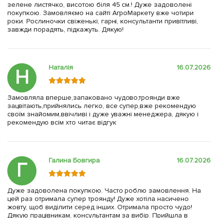
зелене листячко, висотою біля 45 см.! Дуже задоволені
покупкою. Замовляємо на сайті АгроМаркету вже чотири
роки. Рослиночки свіженькі, гарні, консультанти привітливі,
завжди порадять, підкажуть. Дякую!
Наталія
16.07.2026
Н
Замовляла вперше,запаковано чудово,троянди вже
зацвітають,прийнялись легко, все супер,вже рекомендую
своїм знайомим,ввічливі і дуже уважні менеджера, дякую і
рекомендую всім хто читає відгук
Галина Бовгира
16.07.2026
Г
Дуже задоволена покупкою. Часто роблю замовлення. На
цей раз отримала супер троянду! Дуже хотіла насичено
жовту, щоб виділити серед інших. Отримала просто чудо!
Дякую працівникам, консультантам за вибір. Прийшла в