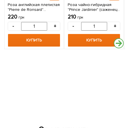
Роза английская плетистая
Роза чайно-гибридная
"Pierre de Ronsard"
"Prince Jardinier" (саженец
(саженец класса АА+)
класса АА+) высший сорт 1
220
210
грн
грн
высший сорт 1 саженец в
саженец в упаковке
упаковке
-
+
-
+
КУПИТЬ
КУПИТЬ