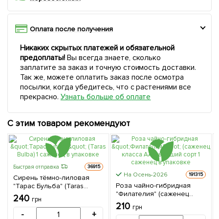
Оплата после получения
Никаких скрытых платежей и обязательной
предоплаты!
Вы всегда знаете, сколько
заплатите за заказ и точную стоимость доставки.
Так же, можете оплатить заказ после осмотра
посылки, когда убедитесь, что с растениями все
прекрасно.
Узнать больше об оплате
С этим товаром рекомендуют
Быстрая отправка
36915
На Осень-2026
191315
Сирень тёмно-лиловая
Роза чайно-гибридная
"Тарас Бульба" (Taras
"Филателия" (саженец
Bulba) 1 саженец в
240
грн
класса АА+) высший сорт 1
упаковке
210
грн
саженец в упаковке
-
+