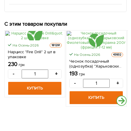
С этим товаром покупали
На Осень-2026
181291
Нарцисс "Fire Drill" 2 шт в
На Осень-2026
43932
упаковке
Чеснок посадочный
230
грн
(однозубка) "Харьковский
Фиолетовый" Украина
193
-
+
грн
200г (фракция 7-12 мм)
-
+
КУПИТЬ
КУПИТЬ