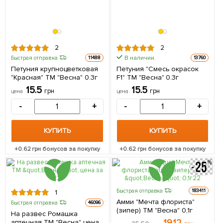
2
2
В наличии.
Быстрая отправка
11488
13760
Петуния крупноцветковая
Петуния "Смесь окрасок
"Красная" ТМ "Весна" 0.3г
F1" ТМ "Весна" 0.3г
15.5
15.5
грн
грн
цена
цена
-
+
-
+
КУПИТЬ
КУПИТЬ
+
0.62
грн бонусов за покупку
+
0.62
грн бонусов за покупку
Быстрая отправка
183411
1
Амми "Мечта флориста"
Быстрая отправка
46096
(зипер) ТМ "Весна" 0,1г
На развес Ромашка
аптечная ТМ "Весна" цена