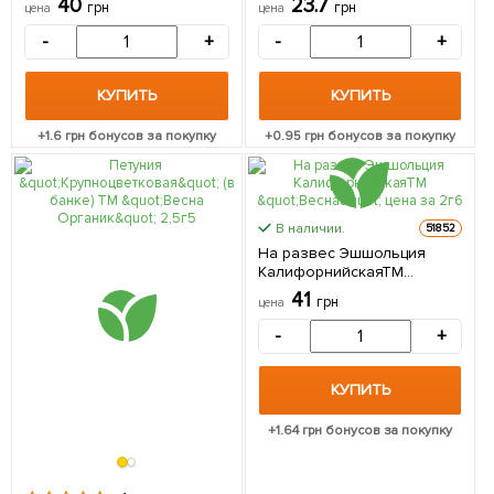
40
23.7
грн
грн
цена
цена
-
+
-
+
КУПИТЬ
КУПИТЬ
+
1.6
грн бонусов за покупку
+
0.95
грн бонусов за покупку
В наличии.
51852
На развес Эшшольция
КалифорнийскаяТМ
"Весна" цена за 2г
41
грн
цена
-
+
КУПИТЬ
+
1.64
грн бонусов за покупку