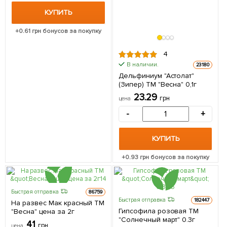
КУПИТЬ
+
0.61
грн бонусов за покупку
4
В наличии.
23180
Дельфиниум "Астолат"
(Зипер) ТМ "Весна" 0,1г
23.29
грн
цена
-
+
КУПИТЬ
+
0.93
грн бонусов за покупку
Быстрая отправка
86759
Быстрая отправка
182447
На развес Мак красный ТМ
Гипсофила розовая ТМ
"Весна" цена за 2г
"Солнечный март" 0.3г
41
грн
цена