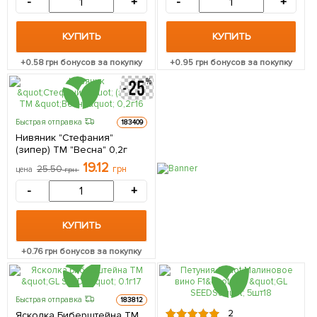
-
+
-
+
КУПИТЬ
КУПИТЬ
+
0.58
грн бонусов за покупку
+
0.95
грн бонусов за покупку
Быстрая отправка
183409
Нивяник "Стефания"
(зипер) ТМ "Весна" 0,2г
19.12
25.50
грн
цена
грн
-
+
КУПИТЬ
+
0.76
грн бонусов за покупку
Быстрая отправка
183812
2
Ясколка Биберштейна ТМ