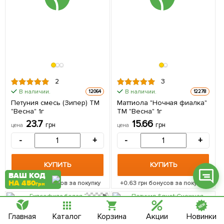
Фейсбук
Телеграм
2
3
В наличии.
В наличии.
12064
12278
Вайбер
Петуния смесь (Зипер) ТМ
Маттиола "Ночная фиалка"
"Весна" 1г
ТМ "Весна" 1г
Інстаграм
23.7
15.66
грн
грн
цена
цена
Онлайн чат
-
+
-
+
КУПИТЬ
КУПИТЬ
ВАШ КОД
НА 450
+
0.95
грн бонусов за покупку
+
0.63
грн бонусов за покупку
грн
Главная
Каталог
Корзина
Акции
Новинки