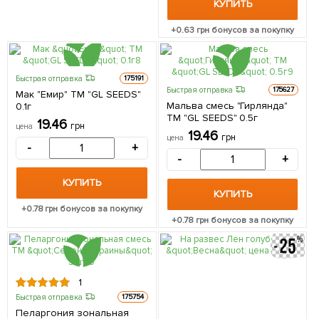
КУПИТЬ
+
0.63
грн бонусов за покупку
Быстрая отправка
175191
Быстрая отправка
175627
Мак "Емир" ТМ "GL SEEDS"
Мальва смесь "Гирлянда"
0.1г
ТМ "GL SEEDS" 0.5г
19.46
грн
цена
19.46
грн
цена
-
+
-
+
КУПИТЬ
КУПИТЬ
+
0.78
грн бонусов за покупку
+
0.78
грн бонусов за покупку
1
Быстрая отправка
175754
Пеларгония зональная