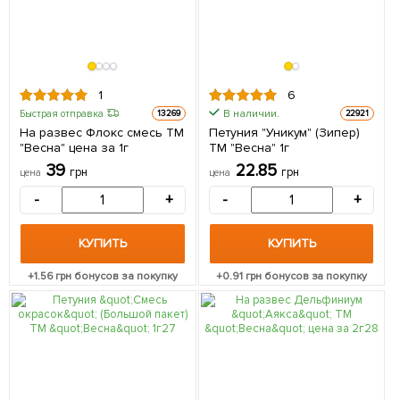
1
6
В наличии.
Быстрая отправка
13269
22921
На развес Флокс смесь ТМ
Петуния "Уникум" (Зипер)
"Весна" цена за 1г
ТМ "Весна" 1г
39
22.85
грн
грн
цена
цена
-
+
-
+
КУПИТЬ
КУПИТЬ
+
1.56
грн бонусов за покупку
+
0.91
грн бонусов за покупку