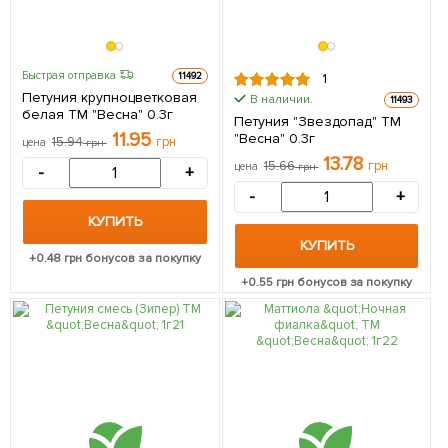
Быстрая отправка
11492
1
Петуния крупноцветковая
В наличии.
11493
белая ТМ "Весна" 0.3г
Петуния "Звездопад" ТМ
11.95
"Весна" 0.3г
15.94
грн
цена
грн
13.78
15.66
грн
цена
грн
-
+
-
+
КУПИТЬ
КУПИТЬ
+
0.48
грн бонусов за покупку
+
0.55
грн бонусов за покупку