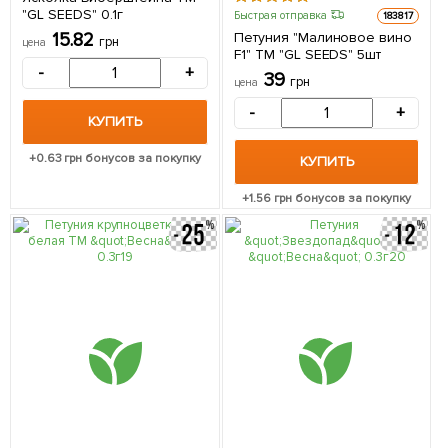
"GL SEEDS" 0.1г
Быстрая отправка
183817
15.82
Петуния "Малиновое вино
грн
цена
F1" ТМ "GL SEEDS" 5шт
-
+
39
грн
цена
-
+
КУПИТЬ
+
0.63
грн бонусов за покупку
КУПИТЬ
+
1.56
грн бонусов за покупку