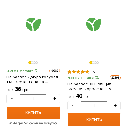
Быстрая отправка
19602
3
На развес Датура голубая
Быстрая отправка
22466
ТМ "Весна" цена за 4г
На развес Эшшольция
36
"Желтая королева" ТМ
грн
цена
"Весна" цена за 2г
40
грн
цена
-
+
-
+
КУПИТЬ
КУПИТЬ
+
1.44
грн бонусов за покупку