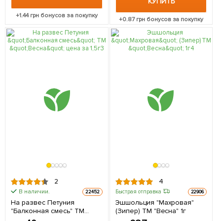
КУПИТЬ
+
1.44
грн бонусов за покупку
+
0.87
грн бонусов за покупку
2
4
В наличии.
Быстрая отправка
22452
22906
На развес Петуния
Эшшольция "Махровая"
"Балконная смесь" ТМ
(Зипер) ТМ "Весна" 1г
"Весна" цена за 1,5г