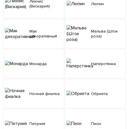
Лихнис
Люпин
(Вискария)
Мак
Мальва (Шток
декоративный
роза)
Монарда
Наперстянка
Ночная фиалка
Обриета
Петуния
Пион