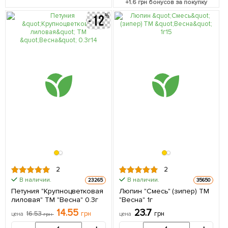
+
1.6
грн бонусов за покупку
2
2
В наличии.
В наличии.
23265
35650
Петуния "Крупноцветковая
Люпин "Смесь" (зипер) ТМ
лиловая" ТМ "Весна" 0.3г
"Весна" 1г
14.55
23.7
16.53
грн
грн
цена
грн
цена