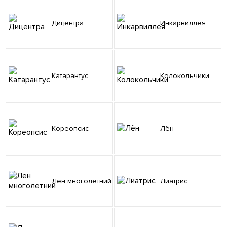
Дицентра
Инкарвиллея
Катарантус
Колокольчики
Кореопсис
Лён
Лен многолетний
Лиатрис