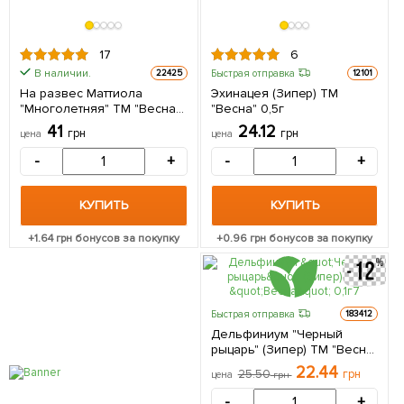
17
6
В наличии.
Быстрая отправка
22425
12101
На развес Маттиола
Эхинацея (Зипер) ТМ
"Многолетняя" ТМ "Весна"
"Весна" 0,5г
цена за 8г
41
24.12
грн
грн
цена
цена
-
+
-
+
КУПИТЬ
КУПИТЬ
+
1.64
грн бонусов за покупку
+
0.96
грн бонусов за покупку
Быстрая отправка
183412
Дельфиниум "Черный
рыцарь" (Зипер) ТМ "Весна"
0,1г
22.44
25.50
грн
цена
грн
-
+