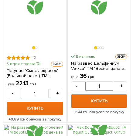
В наличии.
33084
2
На развес Дельфиниум
Быстрая отправка
32821
"Аякса" ТМ "Весна" цена за
Петуния "Смесь окрасок"
2г
36
(Большой пакет) ТМ
грн
цена
"Весна" 1г
22.13
грн
цена
-
+
-
+
КУПИТЬ
КУПИТЬ
+
1.44
грн бонусов за покупку
+
0.89
грн бонусов за покупку