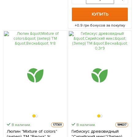
КУПИТЬ
+
0.9
грн бонусов за покупку
В наличии.
В наличии.
177301
184637
Люпин "Mixture of colors"
Гибискус древовидный
(зипер) ТМ "Весна" 1г
"Сирийский микс"(Зипер)