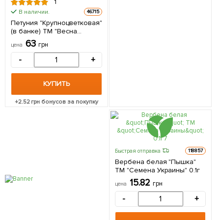
1
В наличии.
46715
Петуния "Крупноцветковая"
(в банке) ТМ "Весна
Органик" 2,5г
63
грн
цена
-
+
КУПИТЬ
+
2.52
грн бонусов за покупку
Быстрая отправка
118857
Вербена белая "Пышка"
ТМ "Семена Украины" 0.1г
15.82
грн
цена
-
+