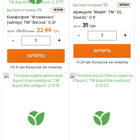
Быстрая отправка
185565
Быстрая отправка
183418
Армерия "Майя" ТМ "GL
Книфофия "Фламенко"
Seeds" 0.1г
(зипер) ТМ "Весна" 0,2г
31
грн
цена
22.44
25.50
грн
цена
грн
-
+
-
+
КУПИТЬ
КУПИТЬ
+
1.24
грн бонусов за покупку
+
0.9
грн бонусов за покупку