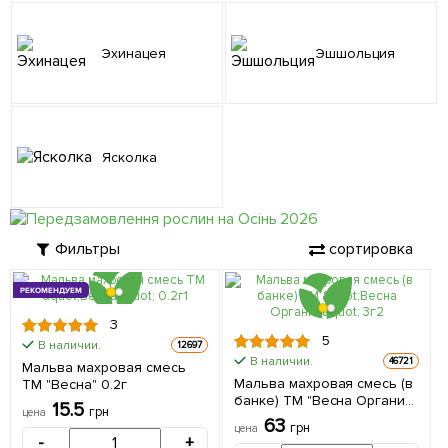
Эхинацея
Эшшольция
Ясколка
Фильтры
сортировка
РЕКОМЕНДУЕМ
3
5
В наличии.
12697
В наличии.
46721
Мальва махровая смесь
Мальва махровая смесь (в
ТМ "Весна" 0.2г
банке) ТМ "Весна Органик"
15.5
грн
цена
3г
63
грн
цена
-
+