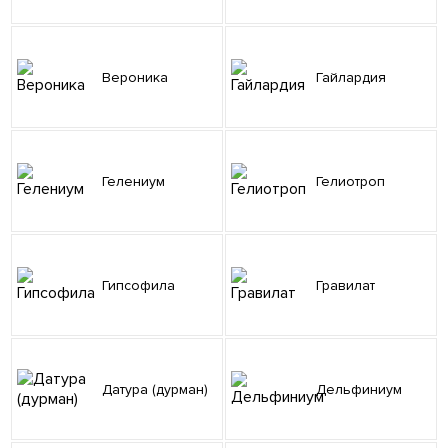
Вероника
Гайлардия
Гелениум
Гелиотроп
Гипсофила
Гравилат
Датура (дурман)
Дельфиниум