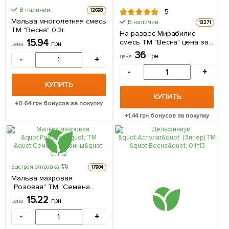
В наличии.
12698
5
Мальва многолетняя смесь
В наличии.
13271
ТМ "Весна" 0.2г
На развес Мирабилис
15.94
смесь ТМ "Весна" цена за
грн
цена
3г
36
грн
цена
-
+
-
+
КУПИТЬ
КУПИТЬ
+
0.64
грн бонусов за покупку
+
1.44
грн бонусов за покупку
Быстрая отправка
17904
Мальва махровая
"Розовая" ТМ "Семена
Украины" 0.1г
15.22
грн
цена
-
+