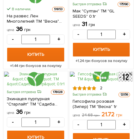
Быстрая отправка
175190
В наличии.
51853
Мак "Султан" ТМ "GL
На развес Лен
SEEDS" 0.1г
Многолетний ТМ "Весна"
31
грн
цена
цена за 3г
36
грн
цена
-
+
-
+
КУПИТЬ
КУПИТЬ
+
1.24
грн бонусов за покупку
+
1.44
грн бонусов за покупку
2
Быстрая отправка
178028
Быстрая отправка
12056
Эхинацея пурпурная
Гипсофила розовая
"Старлайт" ТМ "Садиба
(Зипер) ТМ "Весна" 1г
центр" 0.1г
36
грн
цена
21.72
24.68
грн
цена
грн
-
+
-
+
КУПИТЬ