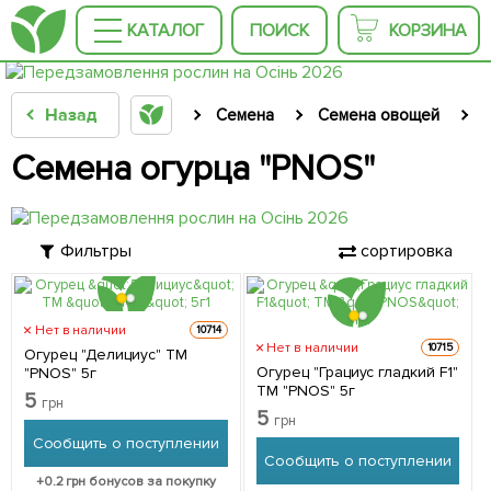
КАТАЛОГ
ПОИСК
КОРЗИНА
Назад
Семена
Семена овощей
Семена огурца "PNOS"
Фильтры
сортировка
Нет в наличии
10714
Нет в наличии
10715
Огурец "Делициус" ТМ
Огурец "Грациус гладкий F1"
"PNOS" 5г
ТМ "PNOS" 5г
5
грн
5
грн
Сообщить о поступлении
Сообщить о поступлении
+
0.2
грн бонусов за покупку