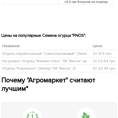
+
0.2
грн бонусов за покупку
Цены на популярные Семена огурца "PNOS":
Название
Цена
Огурец обработанный "Самоопыляемый" (Зипер) ТМ "Весна" 0.5г
От 13.9 грн.
На развес Огурец "Феникс плюс" ТМ "Весна" цена за 5г
От 22.64 грн.
Огурец "Корнишон" (Зипер) ТМ "Весна" 2г
От 22.49 грн.
Почему "Агромаркет" считают
лучшим*