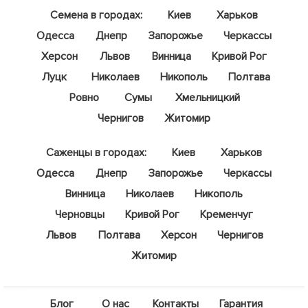
Семена в городах:
Киев
Харьков
Одесса
Днепр
Запорожье
Черкассы
Херсон
Львов
Винница
Кривой Рог
Луцк
Николаев
Никополь
Полтава
Ровно
Сумы
Хмельницкий
Чернигов
Житомир
Саженцы в городах:
Киев
Харьков
Одесса
Днепр
Запорожье
Черкассы
Винница
Николаев
Никополь
Черновцы
Кривой Рог
Кременчуг
Львов
Полтава
Херсон
Чернигов
Житомир
Блог
О нас
Контакты
Гарантия