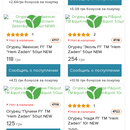
+
2.64
грн бонусов за покупку
+
5.08
грн бонусов за покупку
1
2
Нет в наличии
Нет в наличии
47117
47118
Огурец "Авенсис F1" ТМ
Огурец "Эколь F1" ТМ "Hem
"Hem Zaden" 50шт NEW
Zaden" 50шт NEW
118
254
грн
грн
Сообщить о поступлении
Сообщить о поступлении
+
4.72
грн бонусов за покупку
+
10.16
грн бонусов за покупку
Нет в наличии
47119
1
Огурец "Пучини F1" ТМ
Нет в наличии
47122
"Hem Zaden" 50шт NEW
Огурец "Надя F1" ТМ "Hem
125
Zaden" 10г NEW
грн