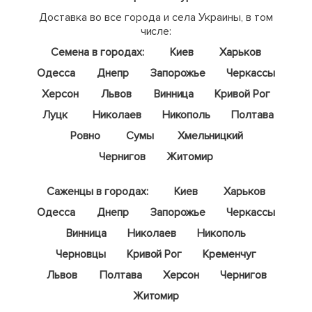
Доставка во все города и села Украины, в том
числе:
Семена в городах:
Киев
Харьков
Одесса
Днепр
Запорожье
Черкассы
Херсон
Львов
Винница
Кривой Рог
Луцк
Николаев
Никополь
Полтава
Ровно
Сумы
Хмельницкий
Чернигов
Житомир
Саженцы в городах:
Киев
Харьков
Одесса
Днепр
Запорожье
Черкассы
Винница
Николаев
Никополь
Черновцы
Кривой Рог
Кременчуг
Львов
Полтава
Херсон
Чернигов
Житомир