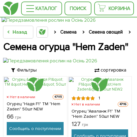
КАТАЛОГ
ПОИСК
КОРЗИНА
Назад
Семена
Семена овощей
Семена огурца "Hem Zaden"
Фильтры
сортировка
Нет в наличии
47115
1
Огурец "Надя F1" ТМ "Hem
Нет в наличии
47116
Zaden" 50шт NEW
Огурец "Аваланж F1" ТМ
66
"Hem Zaden" 50шт NEW
грн
127
грн
Сообщить о поступлении
Сообщить о поступлении