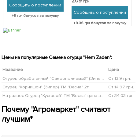
209
грн
Сообщить о поступлении
Сообщить о поступлении
+
5
грн бонусов за покупку
+
8.36
грн бонусов за покупку
Цены на популярные Семена огурца "Hem Zaden":
Название
Цена
Огурец обработанный "Самоопыляемый" (Зипер) ТМ "Весна" 0.5г
От 13.9 грн.
Огурец "Корнишон" (Зипер) ТМ "Весна" 2г
От 14.97 грн.
На развес Огурец "Кустовой" ТМ "Весна" цена за 2г
От 34.03 грн.
Почему "Агромаркет" считают
лучшим*