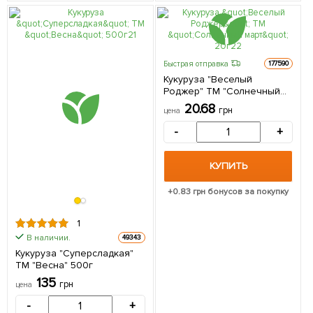
Быстрая отправка
177590
Кукуруза "Веселый
Роджер" ТМ "Солнечный
март" 20г
20.68
грн
цена
-
+
КУПИТЬ
+
0.83
грн бонусов за покупку
1
В наличии.
49343
Кукуруза "Суперсладкая"
ТМ "Весна" 500г
135
грн
цена
-
+