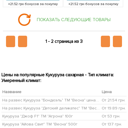
+
21.52
грн бонусов за покупку
+
21.52
грн бонусов за покупку
ПОКАЗАТЬ СЛЕДУЮЩИЕ ТОВАРЫ
1 -
2 страница из 3
Цены на популярные Кукуруза сахарная - Тип климата:
Умеренный климат:
Название
Цена
На развес Кукуруза "Бондюэль" ТМ "Весна" цена за 40г
От 21.54 грн.
На развес Кукуруза "Детский деликатес" ТМ "Весна" цена за 40г
От 19.89 грн.
Кукуруза "Джоф F1" ТМ "Агрона" 100г
От 53 грн.
Кукуруза "Айова Свит" ТМ "Весна" 500г
От 137 грн.