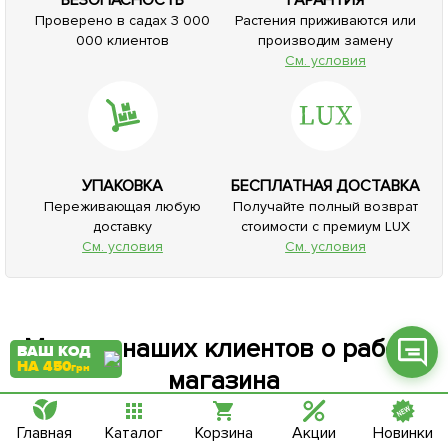
Проверено в садах 3 000
Растения приживаются или
000 клиентов
производим замену
См. условия
Фейсбук
Телеграм
УПАКОВКА
БЕСПЛАТНАЯ ДОСТАВКА
Вайбер
Переживающая любую
Получайте полный возврат
доставку
стоимости с премиум LUX
Інстаграм
См. условия
См. условия
Онлайн чат
Мнение наших клиентов о работе
ВАШ КОД
НА 450
грн
магазина
Написать отзыв
Главная
Каталог
Корзина
Акции
Новинки