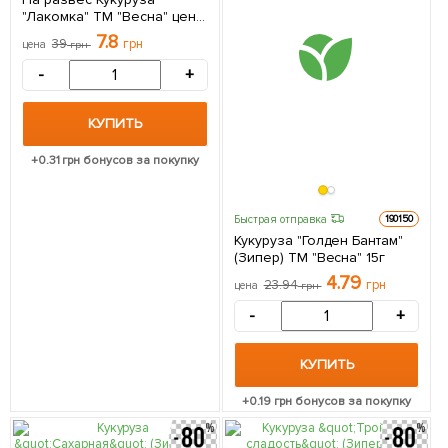
"Лакомка" ТМ "Весна" цена
за 40г
7.8
39
грн
цена
грн
-
+
КУПИТЬ
+
0.31
грн бонусов за покупку
Быстрая отправка
190150
Кукуруза "Голден Бантам"
(Зипер) ТМ "Весна" 15г
4.79
23.94
грн
цена
грн
-
+
КУПИТЬ
+
0.19
грн бонусов за покупку