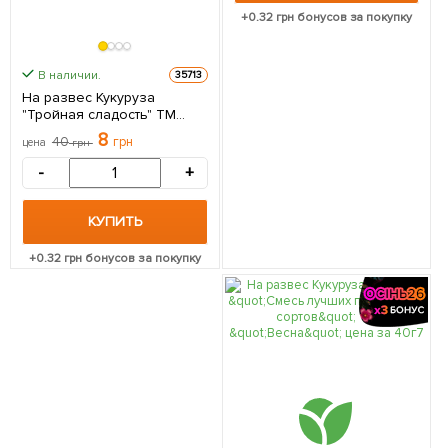
+
0.32
грн бонусов за покупку
В наличии.
35713
На развес Кукуруза
"Тройная сладость" ТМ
"Весна" цена за 40г
8
40
грн
цена
грн
-
+
КУПИТЬ
+
0.32
грн бонусов за покупку