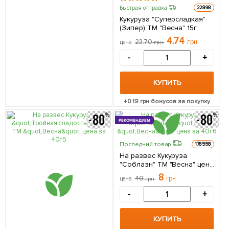
Быстрая отправка
22898
Кукуруза "Суперсладкая"
(Зипер) ТМ "Весна" 15г
4.74
23.70
грн
цена
грн
-
+
КУПИТЬ
+
0.19
грн бонусов за покупку
РЕКОМЕНДУЕМ
Последний товар
178558
На развес Кукуруза
"Соблазн" ТМ "Весна" цена
за 40г
8
40
грн
цена
грн
-
+
КУПИТЬ