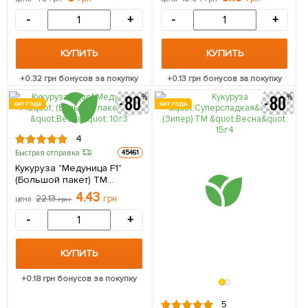
-
+
-
+
КУПИТЬ
КУПИТЬ
+
0.32
грн бонусов за покупку
+
0.13
грн бонусов за покупку
ХИТ ГОДА
ХИТ ГОДА
4
Быстрая отправка
45461
Кукуруза "Медуница F1"
(Большой пакет) ТМ
"Весна" 10г
4.43
22.13
грн
цена
грн
-
+
КУПИТЬ
+
0.18
грн бонусов за покупку
5