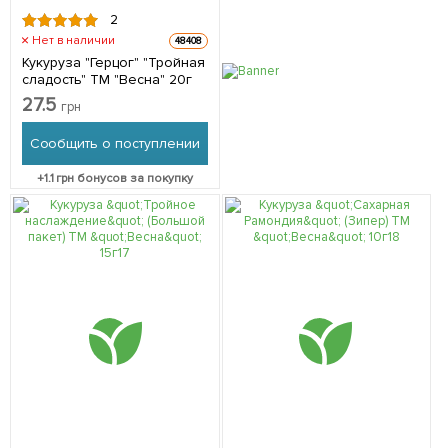
2
Нет в наличии
48408
Кукуруза "Герцог" "Тройная
сладость" ТМ "Весна" 20г
27.5
грн
Сообщить о поступлении
+
1.1
грн бонусов за покупку