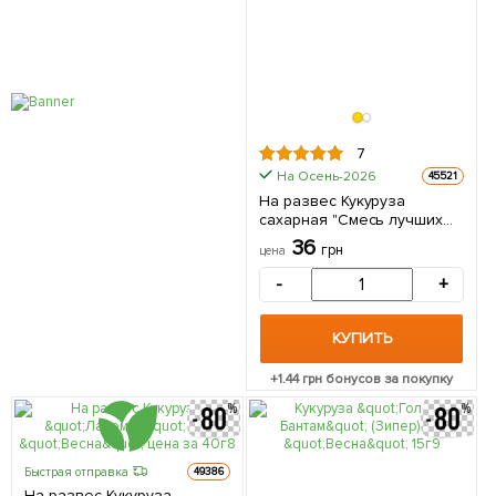
7
На Осень-2026
45521
На развес Кукуруза
сахарная "Смесь лучших
популярных сортов" ТМ
36
грн
цена
"Весна" цена за 40г
-
+
КУПИТЬ
+
1.44
грн бонусов за покупку
Быстрая отправка
49386
На развес Кукуруза