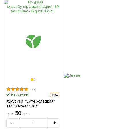
12
В наличии.
19167
Кукуруза "Суперсладкая"
ТМ "Весна" 100г
50
грн
цена
-
+