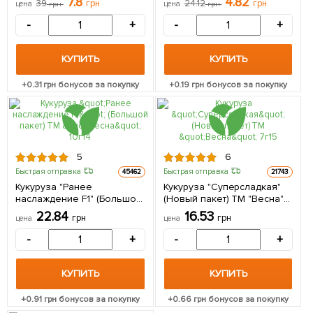
7.8
4.82
39
грн
24.12
грн
цена
грн
цена
грн
-
+
-
+
КУПИТЬ
КУПИТЬ
+
0.31
грн бонусов за покупку
+
0.19
грн бонусов за покупку
5
6
Быстрая отправка
Быстрая отправка
45462
21743
Кукуруза "Ранее
Кукуруза "Суперсладкая"
наслаждение F1" (Большой
(Новый пакет) ТМ "Весна"
пакет) ТМ "Весна" 10г
7г
22.84
16.53
грн
грн
цена
цена
-
+
-
+
КУПИТЬ
КУПИТЬ
+
0.91
грн бонусов за покупку
+
0.66
грн бонусов за покупку