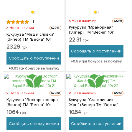
Нет в наличии
62249
1
Кукуруза "Мраморная"
Нет в наличии
62248
(Зипер) ТМ "Весна" 10г
Кукуруза "Мёд и сливки"
22.31
(Зипер) ТМ "Весна" 10г
грн
23.29
грн
Сообщить о поступлении
Сообщить о поступлении
+
0.89
грн бонусов за покупку
+
0.93
грн бонусов за покупку
Нет в наличии
Нет в наличии
62250
62251
Кукуруза "Восторг повара"
Кукуруза "Счастливчик
(Зипер) ТМ "Весна" 10г
Жан" (Зипер) ТМ "Весна"
10г
10.64
10.64
грн
грн
Сообщить о поступлении
Сообщить о поступлении