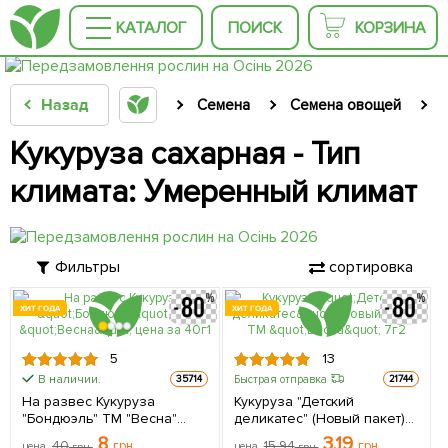
КАТАЛОГ
ПОИСК
КОРЗИНА
Назад
Семена
Семена овощей
Кукуруза сахарная - Тип
климата: Умеренный климат
Фильтры
сортировка
ХИТ ГОДА
ХИТ ГОДА
5
13
В наличии.
Быстрая отправка
35714
21744
На развес Кукуруза
Кукуруза "Детский
"Бондюэль" ТМ "Весна"
деликатес" (Новый пакет)
цена за 40г
ТМ "Весна" 7г
8
3.19
40
грн
15.94
грн
цена
грн
цена
грн