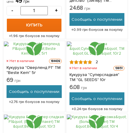
49
детство" (Зипер) ТМ
грн
цена
"Весна" 15г
24.68
грн
-
+
Сообщить о поступлении
КУПИТЬ
+
0.99
грн бонусов за покупку
+
1.96
грн бонусов за покупку
Нет в наличии
184439
2
Кукуруза "Оверленд F1" ТМ
Нет в наличии
13851
"Beste Kern" 5г
Кукуруза "Суперсладкая"
69
ТМ "GL SEEDS" 10г
грн
6.08
грн
Сообщить о поступлении
Сообщить о поступлении
+
2.76
грн бонусов за покупку
+
0.24
грн бонусов за покупку