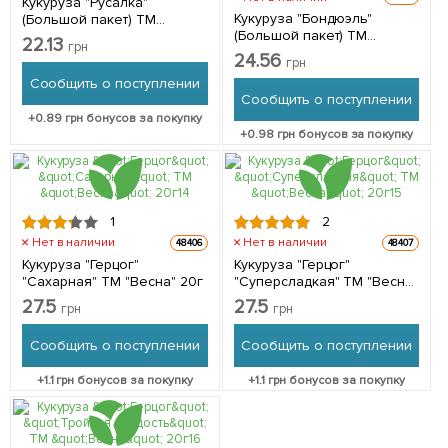
Кукуруза "Русалка"
Кукуруза "Бондюэль"
(Большой пакет) ТМ
(Большой пакет) ТМ
"Весна" 10г
22.13
грн
"Весна" 10г
24.56
грн
Сообщить о поступлении
Сообщить о поступлении
+
0.89
грн бонусов за покупку
+
0.98
грн бонусов за покупку
1
2
Нет в наличии
Нет в наличии
48406
48407
Кукуруза "Герцог"
Кукуруза "Герцог"
"Сахарная" ТМ "Весна" 20г
"Суперсладкая" ТМ "Весна"
20г
27.5
27.5
грн
грн
Сообщить о поступлении
Сообщить о поступлении
+
1.1
грн бонусов за покупку
+
1.1
грн бонусов за покупку