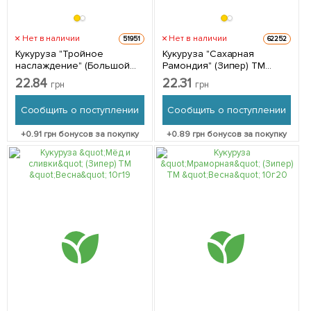
Нет в наличии
Нет в наличии
51951
62252
Кукуруза "Тройное
Кукуруза "Сахарная
наслаждение" (Большой
Рамондия" (Зипер) ТМ
пакет) ТМ "Весна" 15г
"Весна" 10г
22.84
22.31
грн
грн
Сообщить о поступлении
Сообщить о поступлении
+
0.91
грн бонусов за покупку
+
0.89
грн бонусов за покупку