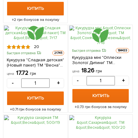
КУПИТЬ
+
2
грн бонусов за покупку
20
Быстрая отправка
184433
Быстрая отправка
21745
Кукурудза міні "Оплески
Кукуруза "Сладкая детская"
Золотої Дитини" ТМ
(Новый пакет) ТМ "Весна"
"Сонячний березень" 7г
18.26
7г
грн
цена
17.72
грн
цена
-
+
-
+
КУПИТЬ
КУПИТЬ
+
0.73
грн бонусов за покупку
+
0.71
грн бонусов за покупку