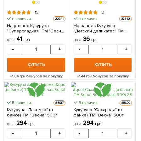
12
2
В наличии.
В наличии.
22341
22342
На развес Кукуруза
На развес Кукуруза
"Суперсладкая" ТМ "Весна"
"Детский деликатес" ТМ
цена за 40г
"Весна" цена за 40г
41
36
грн
грн
цена
цена
-
+
-
+
КУПИТЬ
КУПИТЬ
+
1.64
грн бонусов за покупку
+
1.44
грн бонусов за покупку
В наличии.
В наличии.
85617
85620
Кукуруза "Лакомка" (в
Кукуруза "Сахарная" (в
банке) ТМ "Весна" 500г
банке) ТМ "Весна" 500г
294
294
грн
грн
цена
цена
-
+
-
+