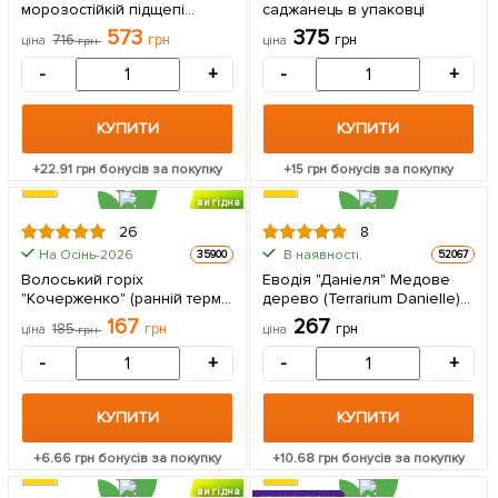
морозостійкій підщепі
саджанець в упаковці
"Божий дар" вищий сорт! 2-
573
375
716
грн
грн
ціна
грн
ціна
річний саджанець в
упаковці
-
+
-
+
КУПИТИ
КУПИТИ
+
22.91
грн бонусів за покупку
+
15
грн бонусів за покупку
вигідна
знижка
26
8
На Осінь-2026
В наявності.
35900
52067
Волоський горіх
Еводія "Даніеля" Медове
"Кочерженко" (ранній термін
дерево (Terrarium Danielle)
дозрівання) 1 саджанець в
висота 10-20см 1 саджанець
167
267
185
грн
грн
ціна
грн
ціна
упаковці
в упаковці
-
+
-
+
КУПИТИ
КУПИТИ
+
6.66
грн бонусів за покупку
+
10.68
грн бонусів за покупку
вигідна