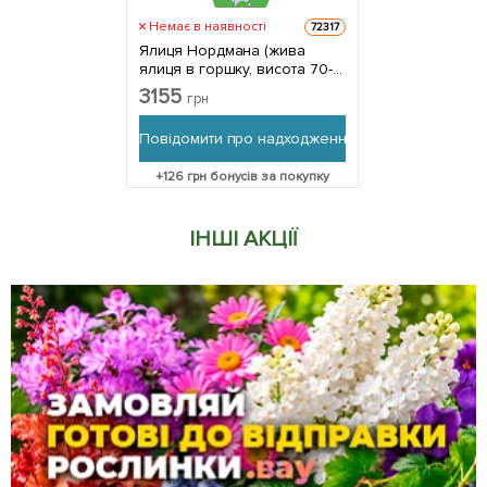
Немає в наявності
72317
Ялиця Нордмана (жива
ялиця в горшку, висота 70-
90см) 1 саджанець в
3155
грн
упаковці
Повідомити про надходження
+
126
грн бонусів за покупку
ІНШІ АКЦІЇ