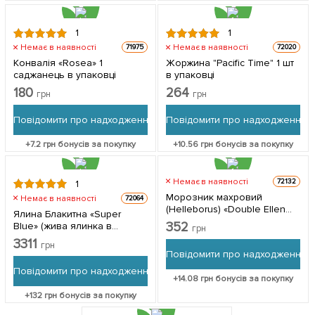
1
1
Немає в наявності
Немає в наявності
71975
72020
Конвалія «Rosea» 1
Жоржина "Pacific Time" 1 шт
саджанець в упаковці
в упаковці
180
264
грн
грн
Повідомити про надходження
Повідомити про надходження
+
7.2
грн бонусів за покупку
+
10.56
грн бонусів за покупку
Немає в наявності
72132
1
Морозник махровий
Немає в наявності
72064
(Helleborus) «Double Ellen
Ялина Блакитна «Super
Red» 1 саджанець в упаковці
352
Blue» (жива ялинка в
грн
горщику, висота 60-80см) 1
3311
грн
саджанець в упаковці
Повідомити про надходження
Повідомити про надходження
+
14.08
грн бонусів за покупку
+
132
грн бонусів за покупку