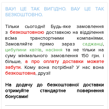
ВАУ! ЦЕ ТАК ВИГІДНО. ВАУ ЦЕ ТАК
БЕЗКОШТОВНО.
Тільки сьогодні! Будь-яке замовлення
з
безкоштовною
доставкою на відділення
всіма транспортними компаніями.
Замовляйте прямо зараз
саджанці
,
цибулини квітів
,
насіння
та не тільки на
суму мінімального замовлення 150 грн. і
більше,
а про оплату доставки можете
забути
. Кому вона потрібна? У нас вона
безкоштовна
, друзі!
На додачу до безкоштовної доставки
отримуйте стандартне повернення
бонусами!