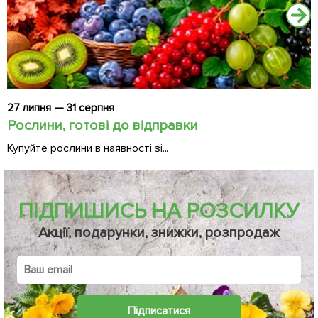
27 липня — 31 серпня
2
Рослини, готові до відправки
Ч
Купуйте рослини в наявності зі...
Д
ПІДПИШИСЬ НА РОЗСИЛКУ
Акції, подарунки, знижки, розпродаж
Підписатися