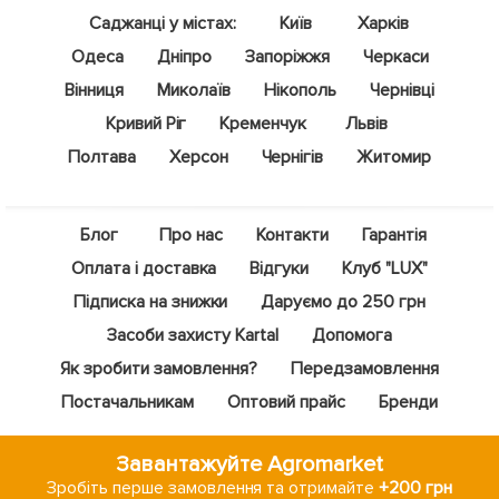
Саджанці у містах:
Київ
Харків
Одеса
Дніпро
Запоріжжя
Черкаси
Вінниця
Миколаїв
Нікополь
Чернівці
Кривий Ріг
Кременчук
Львів
Полтава
Херсон
Чернігів
Житомир
Блог
Про нас
Контакти
Гарантія
Оплата і доставка
Відгуки
Клуб "LUX"
Підписка на знижки
Даруємо до 250 грн
Засоби захисту Kartal
Допомога
Як зробити замовлення?
Передзамовлення
Постачальникам
Оптовий прайс
Бренди
Завантажуйте Agromarket
Зробіть перше замовлення та отримайте
+200 грн