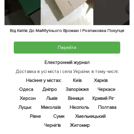
Від Квітів До Майбутнього Врожаю | Розпаковка Покупця
Перейти
Електронний журнал
Доставка в усі міста і села України, в тому числі:
Насіння у містах:
Київ
Харків
Одеса
Дніпро
Запоріжжя
Черкаси
Херсон
Львів
Вінниця
Кривий Ріг
Луцьк
Миколаїв
Нікополь
Полтава
Рівне
Суми
Хмельницький
Чернігів
Житомир