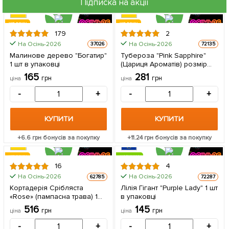
Підписка на акції
ХІТ РОКУ
ХІТ РОКУ
179
2
На Осінь-2026
На Осінь-2026
37026
72135
Малинове дерево "Богатир"
Тубероза "Pink Sapphire"
1 шт в упаковці
(Цариця Ароматів) розмір
8\9 1 шт в упаковці
165
281
грн
грн
ціна
ціна
-
+
-
+
КУПИТИ
КУПИТИ
+
6.6
грн бонусів за покупку
+
11.24
грн бонусів за покупку
ХІТ РОКУ
НОВИНКА
16
4
На Осінь-2026
На Осінь-2026
62785
72287
КРУПНОМІР
Кортадерія Срібляста
Лілія Гігант "Purple Lady" 1 шт
«Rose» (пампасна трава) 1
в упаковці
саджанець в упаковці
516
145
грн
грн
ціна
ціна
-
+
-
+