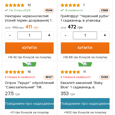
РЕКОМЕНДУЄМО
знижка
10
1
На Осінь-2026
В наявності.
45346
35908
Нектарин червонолистий
Грейпфрут "Червоний рубін"
(пізній термін дозрівання) 1
1 саджанець в упаковці
саджанець в упаковці
411
472
432
грн
грн
ціна
грн
ціна
-
+
-
+
КУПИТИ
КУПИТИ
+
16.42
грн бонусів за покупку
+
18.88
грн бонусів за покупку
16
11
Немає в наявності
Немає в наявності
48437
52065
Огірок "Герцог" оброблений
Евкаліпт кімнатний "Baby
"Самозапильний" ТМ
Blue" 1 саджанець в
"Весна" 0.5г
упаковці
27.5
353
грн
грн
(самозапильний)
Повідомити про надходження
Повідомити про надходження
+
1.1
грн бонусів за покупку
+
14.12
грн бонусів за покупку