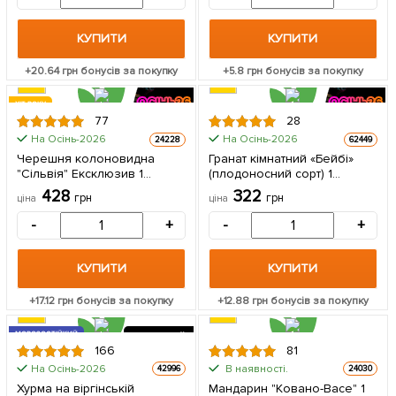
КУПИТИ
КУПИТИ
+
20.64
грн бонусів за покупку
+
5.8
грн бонусів за покупку
ХІТ РОКУ
77
28
На Осінь-2026
На Осінь-2026
24228
62449
Черешня колоновидна
Гранат кімнатний «Бейбі»
"Сільвія" Ексклюзив 1
(плодоносний сорт) 1
саджанець в упаковці
саджанець в упаковці
428
322
грн
грн
ціна
ціна
-
+
-
+
КУПИТИ
КУПИТИ
+
17.12
грн бонусів за покупку
+
12.88
грн бонусів за покупку
МОРОЗОСТІЙКИЙ
2Х РІЧНИЙ
166
81
НА ПІДЩЕПІ
20
На Осінь-2026
В наявності.
42996
24030
Хурма на віргінській
Мандарин "Ковано-Васе" 1