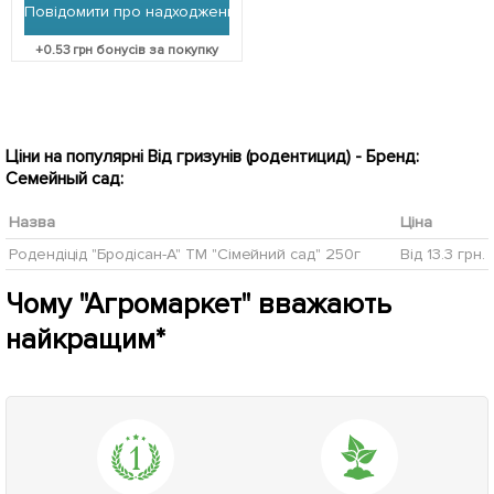
Повідомити про надходження
+
0.53
грн бонусів за покупку
Ціни на популярні Від гризунів (родентицид) - Бренд:
Семейный сад:
Назва
Ціна
Родендіцід "Бродісан-А" ТМ "Сімейний сад" 250г
Від 13.3 грн.
Чому "Агромаркет" вважають
найкращим*