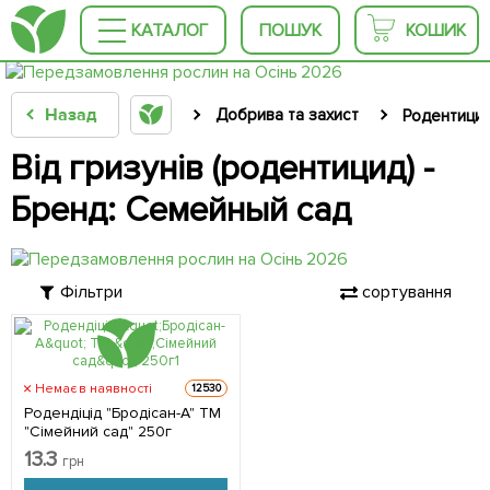
КАТАЛОГ
ПОШУК
КОШИК
Назад
Добрива та захист
Родентицид
Від гризунів (родентицид) -
Бренд: Семейный сад
Фільтри
сортування
Немає в наявності
12530
Родендіцід "Бродісан-А" ТМ
"Сімейний сад" 250г
13.3
грн