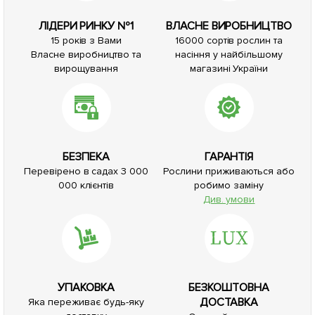
ЛІДЕРИ РИНКУ №1
ВЛАСНЕ ВИРОБНИЦТВО
15 років з Вами
16000 сортів рослин та
Власне виробництво та
насіння у найбільшому
вирощування
магазині України
БЕЗПЕКА
ГАРАНТІЯ
Перевірено в садах 3 000
Рослини приживаються або
000 клієнтів
робимо заміну
Див. умови
УПАКОВКА
БЕЗКОШТОВНА
ДОСТАВКА
Яка переживає будь-яку