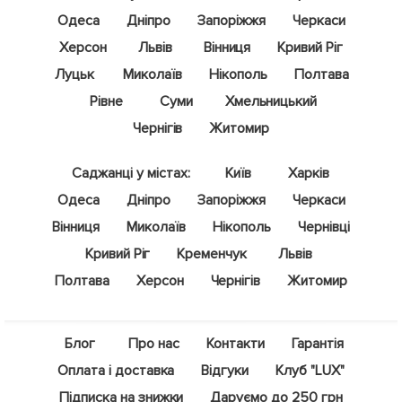
Одеса
Дніпро
Запоріжжя
Черкаси
Херсон
Львів
Вінниця
Кривий Ріг
Луцьк
Миколаїв
Нікополь
Полтава
Рівне
Суми
Хмельницький
Чернігів
Житомир
Саджанці у містах:
Київ
Харків
Одеса
Дніпро
Запоріжжя
Черкаси
Вінниця
Миколаїв
Нікополь
Чернівці
Кривий Ріг
Кременчук
Львів
Полтава
Херсон
Чернігів
Житомир
Блог
Про нас
Контакти
Гарантія
Оплата і доставка
Відгуки
Клуб "LUX"
Підписка на знижки
Даруємо до 250 грн