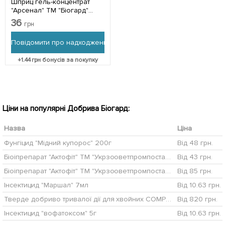
Шприц гель-концентрат
"Арсенал" ТМ "Біогард"
20мл
36
грн
Повідомити про надходження
+
1.44
грн бонусів за покупку
Ціни на популярні Добрива Біогард:
Назва
Ціна
Фунгіцид "Мідний купорос" 200г
Від 48 грн.
Біоіпрепарат "Актофіт" ТМ "Укрзооветпромпостач" 40мл.
Від 43 грн.
Біоіпрепарат "Актофіт" ТМ "Укрзооветпромпостач" 100мл.
Від 85 грн.
Інсектицид "Маршал" 7мл
Від 10.63 грн.
Тверде добриво тривалої дії для хвойних COMPO 2кг (3856)
Від 820 грн.
Інсектицид "вофатоксом" 5г
Від 10.63 грн.