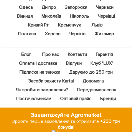
Одеса
Дніпро
Запоріжжя
Черкаси
Вінниця
Миколаїв
Нікополь
Чернівці
Кривий Ріг
Кременчук
Львів
Полтава
Херсон
Чернігів
Житомир
Блог
Про нас
Контакти
Гарантія
Оплата і доставка
Відгуки
Клуб "LUX"
Підписка на знижки
Даруємо до 250 грн
Засоби захисту Kartal
Допомога
Як зробити замовлення?
Передзамовлення
Постачальникам
Оптовий прайс
Бренди
Завантажуйте Agromarket
Зробіть перше замовлення та отримайте
+200 грн
бонусів!