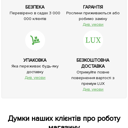
БЕЗПЕКА
ГАРАНТІЯ
Перевірено в садах 3 000
Рослини приживаються або
000 клієнтів
робимо заміну
Див. умови
УПАКОВКА
БЕЗКОШТОВНА
ДОСТАВКА
Яка переживає будь-яку
доставку
Отримуйте повне
Див. умови
повернення вартості з
преміум LUX
Див. умови
Думки наших клієнтів про роботу
магазину