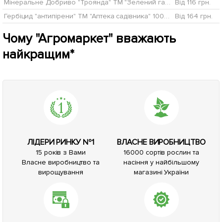
Мінеральне Добриво "Троянда" ТМ "Зелений гай AQUA" 300г
Від 116 грн.
Гербіцид "антипірени" ТМ "Аптека садівника" 100мл
Від 164 грн.
Чому "Агромаркет" вважають
найкращим*
ЛІДЕРИ РИНКУ №1
ВЛАСНЕ ВИРОБНИЦТВО
15 років з Вами
16000 сортів рослин та
Власне виробництво та
насіння у найбільшому
вирощування
магазині України