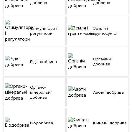
добрива
добрива
Стимулятори і
Земля і
регулятори
грунтосуміші
Органічні
Рідкі добрива
добрива
Органо-
мінеральні
Азотні добрива
добрива
Біодобрива
Кімнатні добрива