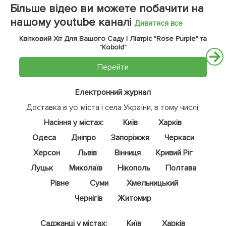
Більше відео ви можете побачити на
нашому youtube каналі
Дивитися все
Квітковий Хіт Для Вашого Саду | Ліатріс "Rose Purple" та
"Kobold"
Перейти
Електронний журнал
Доставка в усі міста і села України, в тому числі:
Насіння у містах:
Київ
Харків
Одеса
Дніпро
Запоріжжя
Черкаси
Херсон
Львів
Вінниця
Кривий Ріг
Луцьк
Миколаїв
Нікополь
Полтава
Рівне
Суми
Хмельницький
Чернігів
Житомир
Саджанці у містах:
Київ
Харків