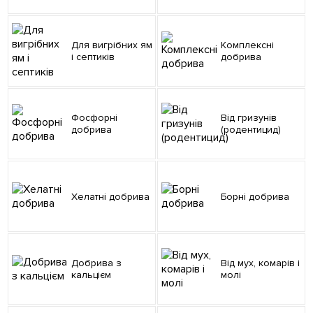
Для вигрібних ям
Комплексні
і септиків
добрива
Фосфорні
Від гризунів
добрива
(родентицид)
Хелатні добрива
Борні добрива
Добрива з
Від мух, комарів і
кальцієм
молі