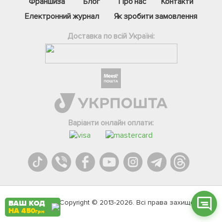
Франшиза
Блог
Про нас
Контакти
Електронний журнал
Як зробити замовлення
Доставка по всій Україні:
Фейсбук
Телеграм
Варіанти онлайн оплати:
Вайбер
Інстаграм
Онлайн чат
Agromarket.Copyright © 2013-2026. Всі права захищені
ВАШ КОД
НА 450
грн