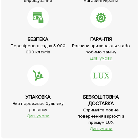
вирощування
магазині України
БЕЗПЕКА
ГАРАНТІЯ
Перевірено в садах 3 000
Рослини приживаються або
000 клієнтів
робимо заміну
Див. умови
УПАКОВКА
БЕЗКОШТОВНА
ДОСТАВКА
Яка переживає будь-яку
доставку
Отримуйте повне
Див. умови
повернення вартості з
преміум LUX
Див. умови