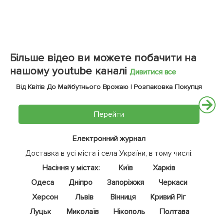
Більше відео ви можете побачити на
нашому youtube каналі
Дивитися все
Від Квітів До Майбутнього Врожаю | Розпаковка Покупця
Перейти
Електронний журнал
Доставка в усі міста і села України, в тому числі:
Насіння у містах:
Київ
Харків
Одеса
Дніпро
Запоріжжя
Черкаси
Херсон
Львів
Вінниця
Кривий Ріг
Луцьк
Миколаїв
Нікополь
Полтава