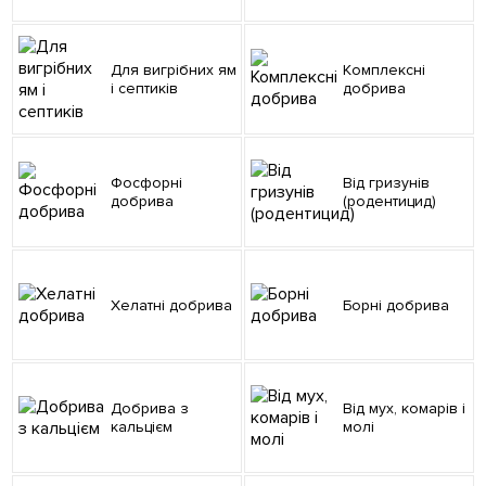
Для вигрібних ям
Комплексні
і септиків
добрива
Фосфорні
Від гризунів
добрива
(родентицид)
Хелатні добрива
Борні добрива
Добрива з
Від мух, комарів і
кальцієм
молі