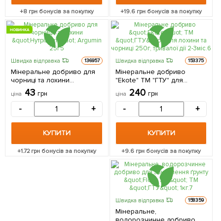
+
8
грн бонусів за покупку
+
19.6
грн бонусів за покупку
НОВИНКА
Швидка відправка
Швидка відправка
136957
153375
Мінеральне добриво для
Мінеральне добриво
чорниці та лохини
"Ekote" ТМ "ГТУ" для
"Нутрівант" Argumin 25г
лохини та чорниці 250г,
43
240
грн
грн
ціна
ціна
тривалої дії 2-3міс.
-
+
-
+
КУПИТИ
КУПИТИ
+
1.72
грн бонусів за покупку
+
9.6
грн бонусів за покупку
Швидка відправка
158359
Мінеральне,
водорозчинне добриво