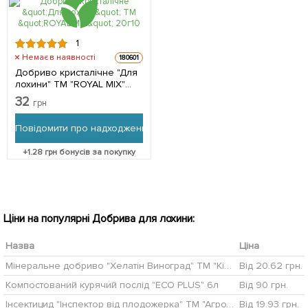
1
Немає в наявності
180601
Добриво кристалічне "Для
лохини" ТМ "ROYAL MIX"
20г
32
грн
Повідомити про надходження
+
1.28
грн бонусів за покупку
Ціни на популярні Добрива для лохини:
Назва
Ціна
Мінеральне добриво "Хелатін Виноград" ТМ "Кішонський" 50мл
Від 20.62 грн.
Компостований курячий послід "ECO PLUS" 6л
Від 90 грн.
Інсектицид "Інспектор від плодожерка" ТМ "Агрохімпак" 1г
Від 19.93 грн.