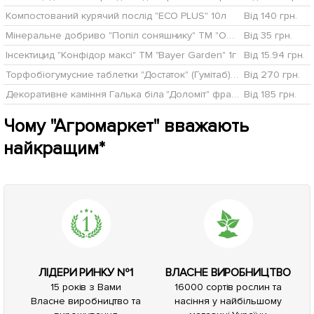
Компостований курячий послід "ECO PLUS" 10л
Від 140 грн.
Мінеральне добриво "Попіл соняшнику" ТМ "ОВИ" 1кг
Від 35 грн.
Інсектицид "Конфідор максі" ТМ "Bayer Garden" 1г
Від 15.94 грн.
Торфобіогумусние таблетки "Достаток" (Гумітаб) ТМ "Гермес" 60шт
Від 270 грн.
Декоративне каміння Галька біла "Доломіт" фракция 30-40 мм 2,5 кг
Від 185 грн.
Чому "Агромаркет" вважають
найкращим*
ЛІДЕРИ РИНКУ №1
ВЛАСНЕ ВИРОБНИЦТВО
15 років з Вами
16000 сортів рослин та
Власне виробництво та
насіння у найбільшому