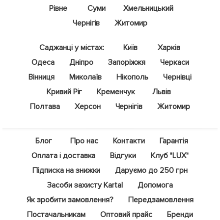
Рівне
Суми
Хмельницький
Чернігів
Житомир
Саджанці у містах:
Київ
Харків
Одеса
Дніпро
Запоріжжя
Черкаси
Вінниця
Миколаїв
Нікополь
Чернівці
Кривий Ріг
Кременчук
Львів
Полтава
Херсон
Чернігів
Житомир
Блог
Про нас
Контакти
Гарантія
Оплата і доставка
Відгуки
Клуб "LUX"
Підписка на знижки
Даруємо до 250 грн
Засоби захисту Kartal
Допомога
Як зробити замовлення?
Передзамовлення
Постачальникам
Оптовий прайс
Бренди