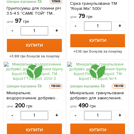
Швидка відправка
105606
Сірка гранульована ТМ
Грунтосуміш для лохини pH
"Royal Mix" 500г
3.5-4.5 "САМЕ ТОЙ" ТМ
79
грн
ціна
"Восор" 10л
97
грн
ціна
-
+
-
+
КУПИТИ
КУПИТИ
+
3.16
грн бонусів за покупку
+
3.88
грн бонусів за покупку
Швидка відправка
Швидка відправка
158360
158358
Мінеральне,
Мінеральне, гранульоване
водорозчинне добриво
добриво для закислення
для закислення ґрунту
ґрунту "Floria Gran" ТМ "ГТУ"
200
490
грн
грн
ціна
ціна
"Floria Sol" ТМ "ГТУ" 200г.
1кг
-
+
-
+
КУПИТИ
КУПИТИ