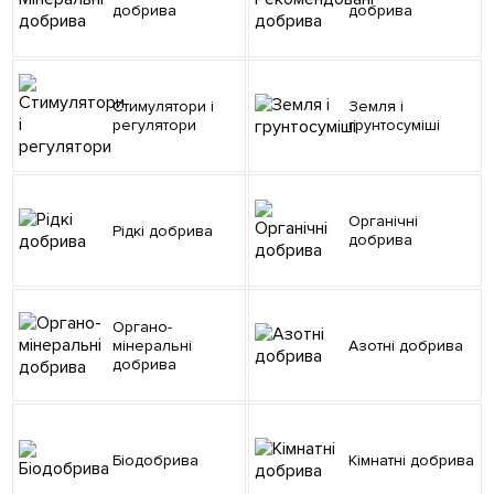
добрива
добрива
Стимулятори і
Земля і
регулятори
грунтосуміші
Органічні
Рідкі добрива
добрива
Органо-
мінеральні
Азотні добрива
добрива
Біодобрива
Кімнатні добрива