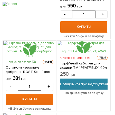
для закислення ґрунту
550
грн
ціна
"Floria Sol" ТМ "ГТУ" 1кг.
-
+
КУПИТИ
+
22
грн бонусів за покупку
Немає в наявності
175637
Швидка відправка
166551
Торф'яний субстрат для
Органо-мінеральне
лохини ТМ "PEATFIELD" 40л
добриво "ROST Sour" для
250
грн
лохини ТМ "Восор" 1,2л
381
грн
ціна
Повідомити про надходження
-
+
+
10
грн бонусів за покупку
КУПИТИ
+
15.24
грн бонусів за покупку