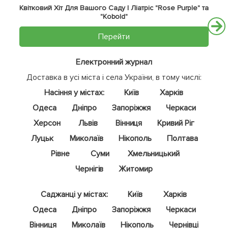
Квітковий Хіт Для Вашого Саду | Ліатріс "Rose Purple" та
"Kobold"
Перейти
Електронний журнал
Доставка в усі міста і села України, в тому числі:
Насіння у містах:
Київ
Харків
Одеса
Дніпро
Запоріжжя
Черкаси
Херсон
Львів
Вінниця
Кривий Ріг
Луцьк
Миколаїв
Нікополь
Полтава
Рівне
Суми
Хмельницький
Чернігів
Житомир
Саджанці у містах:
Київ
Харків
Одеса
Дніпро
Запоріжжя
Черкаси
Вінниця
Миколаїв
Нікополь
Чернівці