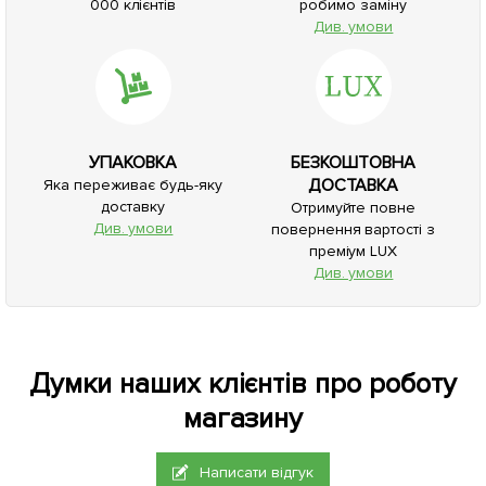
000 клієнтів
робимо заміну
Див. умови
УПАКОВКА
БЕЗКОШТОВНА
ДОСТАВКА
Яка переживає будь-яку
доставку
Отримуйте повне
Див. умови
повернення вартості з
преміум LUX
Див. умови
Думки наших клієнтів про роботу
магазину
Написати відгук