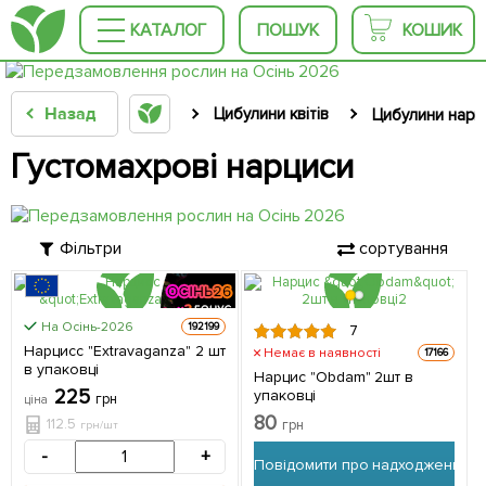
КАТАЛОГ
ПОШУК
КОШИК
Назад
Цибулини квітів
Цибулини нарц
Густомахрові нарциси
Фільтри
сортування
На Осінь-2026
192199
7
ЦІНА ЗА
Нарцисс "Extravaganza" 2 шт
Немає в наявності
17166
2шт
в упаковці
Нарцис "Obdam" 2шт в
225
упаковці
грн
ціна
80
112.5
грн
грн/шт
-
+
Повідомити про надходження