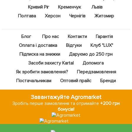
Кривий Ріг
Кременчук
Львів
Полтава
Херсон
Чернігів
Житомир
Блог
Про нас
Контакти
Гарантія
Оплата і доставка
Відгуки
Клуб "LUX"
Підписка на знижки
Даруємо до 250 грн
Засоби захисту Kartal
Допомога
Як зробити замовлення?
Передзамовлення
Постачальникам
Оптовий прайс
Бренди
Завантажуйте Agromarket
Зробіть перше замовлення та отримайте
+200 грн
бонусів!