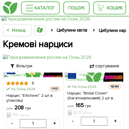
КАТАЛОГ
ПОШУК
КОШИК
Назад
Цибулини квітів
Цибулини нарц
Кремові нарциси
Фільтри
сортування
8
На Осінь-2026
192188
На Осінь-2026
17157
ЦІНА ЗА
ЦІНА ЗА
Нарцис "Bridal Crown"
Нарцис "Erlicheer" 2 шт в
2шт
2шт
(багатоквітковий) 2 шт в
упаковці
упаковці
165
грн
ціна
208
грн
ціна
82.5
грн/шт
104
грн/шт
-
+
-
+