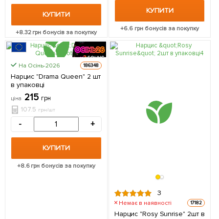
КУПИТИ
КУПИТИ
+
6.6
грн бонусів за покупку
+
8.32
грн бонусів за покупку
На Осінь-2026
186348
ЦІНА ЗА
Нарцис "Drama Queen" 2 шт
2шт
в упаковці
215
грн
ціна
107.5
грн/шт
-
+
КУПИТИ
+
8.6
грн бонусів за покупку
3
Немає в наявності
17182
Нарцис "Rosy Sunrise" 2шт в