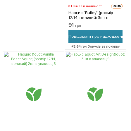
Немає в наявності
39345
Нарцис "Bulley" (розмір
12/14, великий) 3шт в
упаковці
91
грн
Повідомити про надходження
+
3.64
грн бонусів за покупку