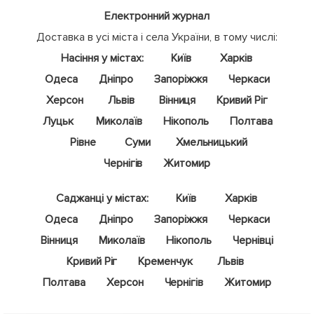
Електронний журнал
Доставка в усі міста і села України, в тому числі:
Насіння у містах:
Київ
Харків
Одеса
Дніпро
Запоріжжя
Черкаси
Херсон
Львів
Вінниця
Кривий Ріг
Луцьк
Миколаїв
Нікополь
Полтава
Рівне
Суми
Хмельницький
Чернігів
Житомир
Саджанці у містах:
Київ
Харків
Одеса
Дніпро
Запоріжжя
Черкаси
Вінниця
Миколаїв
Нікополь
Чернівці
Кривий Ріг
Кременчук
Львів
Полтава
Херсон
Чернігів
Житомир