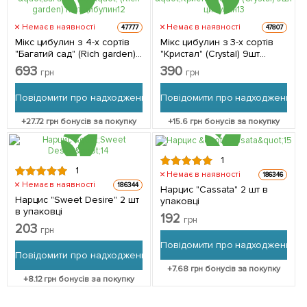
Немає в наявності
Немає в наявності
47777
47807
Мікс цибулин з 4-х сортів
Мікс цибулин з 3-х сортів
"Багатий сад" (Rich garden)
"Кристал" (Crystal) 9шт
11шт цибулин
цибулин
693
390
грн
грн
Повідомити про надходження
Повідомити про надходження
+
27.72
грн бонусів за покупку
+
15.6
грн бонусів за покупку
1
1
Немає в наявності
186346
Немає в наявності
186344
Нарцис "Cassata" 2 шт в
Нарцис "Sweet Desire" 2 шт
упаковці
в упаковці
192
грн
203
грн
Повідомити про надходження
Повідомити про надходження
+
7.68
грн бонусів за покупку
+
8.12
грн бонусів за покупку