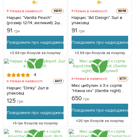
Немає в наявності
Немає в наявності
39351
39358
Нарцис "Vanilla Peach"
Нарцис "Art Design" 3шт в
(розмір 12/14, великий) 2шт
упаковці
в упаковці
91
91
грн
грн
Повідомити про надходження
Повідомити про надходження
+
3.64
грн бонусів за покупку
+
3.64
грн бонусів за покупку
4
Немає в наявності
47771
Немає в наявності
44117
Мікс цибулин з 3-х сортів
Нарцис "Dinky" 2шт в
"Ніжна ніч" (Gentle night)
упаковці
5шт цибулин
650
грн
125
грн
Повідомити про надходження
Повідомити про надходження
+
26
грн бонусів за покупку
+
5
грн бонусів за покупку