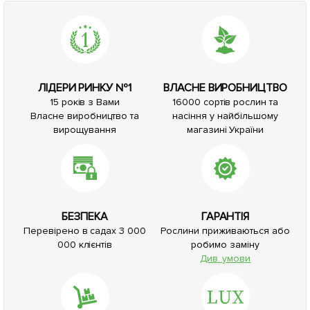
ЛІДЕРИ РИНКУ №1
ВЛАСНЕ ВИРОБНИЦТВО
15 років з Вами
16000 сортів рослин та
Власне виробництво та
насіння у найбільшому
вирощування
магазині України
БЕЗПЕКА
ГАРАНТІЯ
Перевірено в садах 3 000
Рослини приживаються або
000 клієнтів
робимо заміну
Див. умови