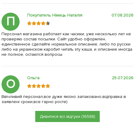
Покупатель Німець Наталія
07.08.2026
П
Персонал магазина работает как часики, уже несколько лет не
проверяю состав посылки. Сайт удобно оформлен,
единственное сделайте нормальное описание, либо по русски
либо на украинском каробит читать эту каша, и описание иногда
не полное, остаются вопросы
Ольга
25.07.2026
О
Ввічливий персонал,все дуже якісно запаковано,відправка в
заявлені сроки,все гарно росте)
Дивитися всі відгуки (16588)