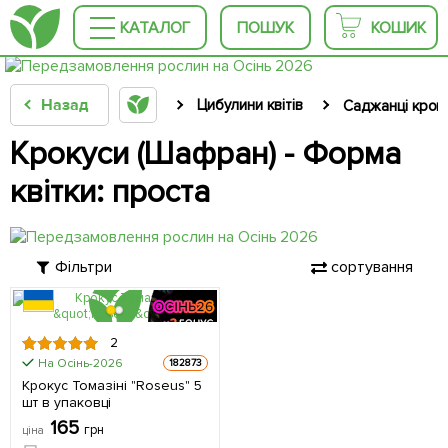
КАТАЛОГ
ПОШУК
КОШИК
Назад
Цибулини квітів
Саджанці крок
Крокуси (Шафран) - Форма
квітки: проста
Фільтри
сортування
2
ЦІНА ЗА
На Осінь-2026
182873
5шт
Крокус Томазіні "Roseus" 5
шт в упаковці
165
грн
ціна