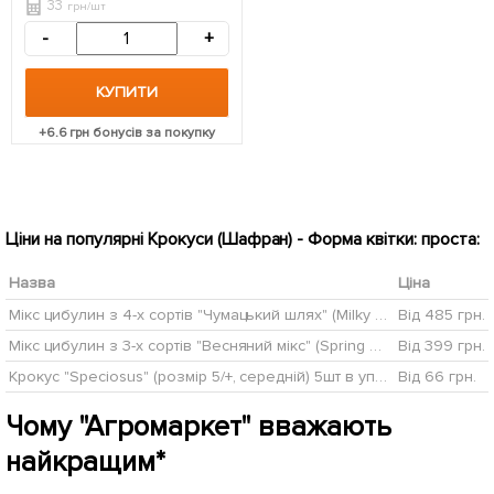
33
грн/шт
-
+
КУПИТИ
+
6.6
грн бонусів за покупку
Ціни на популярні Крокуси (Шафран) - Форма квітки: проста:
Назва
Ціна
Мікс цибулин з 4-х сортів "Чумацький шлях" (Milky Way) 17шт цибулин
Від 485 грн.
Мікс цибулин з 3-х сортів "Весняний мікс" (Spring Mix) 12шт цибулин
Від 399 грн.
Крокус "Speciosus" (розмір 5/+, середній) 5шт в упаковці
Від 66 грн.
Чому "Агромаркет" вважають
найкращим*