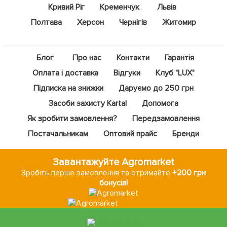
Кривий Ріг
Кременчук
Львів
Полтава
Херсон
Чернігів
Житомир
Блог
Про нас
Контакти
Гарантія
Оплата і доставка
Відгуки
Клуб "LUX"
Підписка на знижки
Даруємо до 250 грн
Засоби захисту Kartal
Допомога
Як зробити замовлення?
Передзамовлення
Постачальникам
Оптовий прайс
Бренди
Завантажуйте Agromarket
Зробіть перше замовлення та отримайте
+200 грн
бонусів!