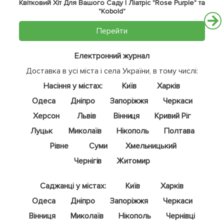
Квітковий Хіт Для Вашого Саду | Ліатріс "Rose Purple" та
"Kobold"
Перейти
Електронний журнал
Доставка в усі міста і села України, в тому числі:
Насіння у містах:
Київ
Харків
Одеса
Дніпро
Запоріжжя
Черкаси
Херсон
Львів
Вінниця
Кривий Ріг
Луцьк
Миколаїв
Нікополь
Полтава
Рівне
Суми
Хмельницький
Чернігів
Житомир
Саджанці у містах:
Київ
Харків
Одеса
Дніпро
Запоріжжя
Черкаси
Вінниця
Миколаїв
Нікополь
Чернівці