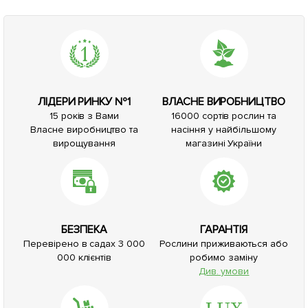
ЛІДЕРИ РИНКУ №1
ВЛАСНЕ ВИРОБНИЦТВО
15 років з Вами
16000 сортів рослин та
Власне виробництво та
насіння у найбільшому
вирощування
магазині України
БЕЗПЕКА
ГАРАНТІЯ
Перевірено в садах 3 000
Рослини приживаються або
000 клієнтів
робимо заміну
Див. умови