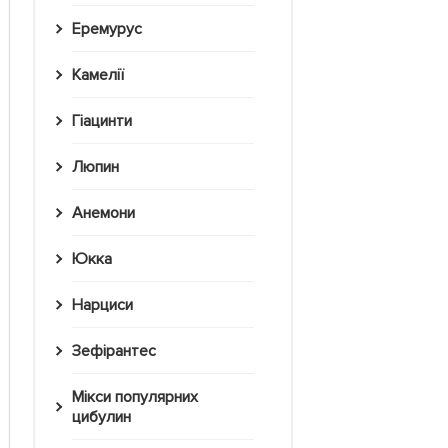
Еремурус
Камелії
Гіацинти
Люпин
Анемони
Юкка
Нарциси
Зефірантес
Мікси популярних
цибулин