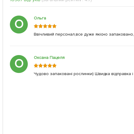
Ольга
О
Ввічливий персонал,все дуже якісно запаковано,
Оксана Пацеля
О
Чудово запаковані рослинки) Швидка відправка і