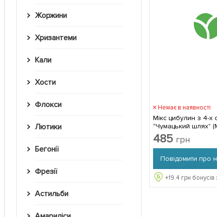
Жоржини
Хризантеми
Кали
Хости
Флокси
Немає в наявності
Мікс цибулин з 4-х 
"Чумацький шлях" (M
Лютики
цибулин
485
грн
Бегонії
Повідомити про 
Фрезії
+
19.4
грн бонусів 
Астильби
Амариліси