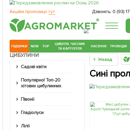
Акційні пропозиції
тут
Дзвоніть:
0 (93) 1
®
ЦИБУЛЯ, ЧАСНИК
ПІДБІРКИ
NEW
TOP
НАСІННЯ
ТРОЯНДИ
ТА КАРТОПЛЯ
ЦИБУЛИНИ
Назад
Садові квіти
Сині прол
Популярно! Топ-20
хітових цибулинних
Півонії
Гладіолуси
Лілії