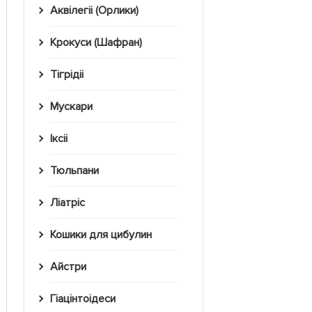
Аквілегіі (Орлики)
Крокуси (Шафран)
Тігрідіі
Мускари
Іксіі
Тюльпани
Ліатріс
Кошики для цибулин
Айстри
Гіацінтоідеси