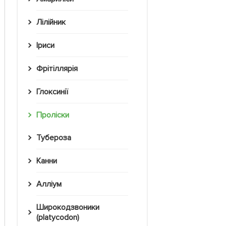
Лілійник
Іриси
Фрітіллярія
Глоксинії
Проліски
Тубероза
Канни
Алліум
Широкодзвоники
(platycodon)