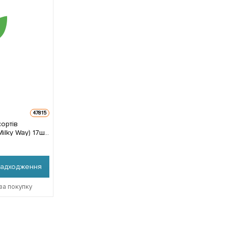
47815
сортів
ilky Way) 17шт
надходження
за покупку