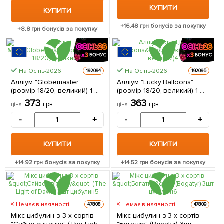
КУПИТИ
КУПИТИ
+
16.48
грн бонусів за покупку
+
8.8
грн бонусів за покупку
На Осінь-2026
На Осінь-2026
192094
192095
Алліум "Globemaster"
Алліум "Lucky Balloons"
(розмір 18/20, великий) 1 шт
(розмір 18/20, великий) 1 шт
в упаковці
в упаковці Нідерланди
373
363
грн
грн
ціна
ціна
-
+
-
+
КУПИТИ
КУПИТИ
+
14.92
грн бонусів за покупку
+
14.52
грн бонусів за покупку
Немає в наявності
Немає в наявності
47808
47809
Мікс цибулин з 3-х сортів
Мікс цибулин з 3-х сортів