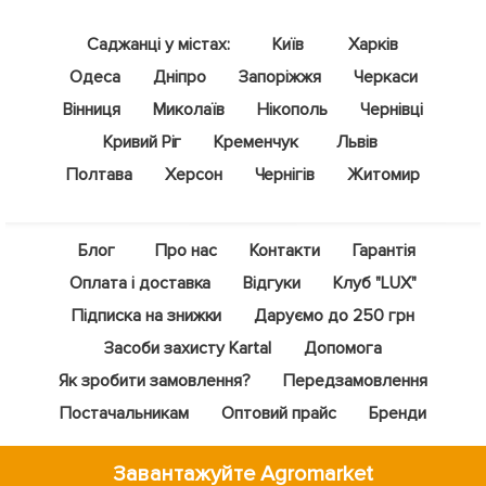
Саджанці у містах:
Київ
Харків
Одеса
Дніпро
Запоріжжя
Черкаси
Вінниця
Миколаїв
Нікополь
Чернівці
Кривий Ріг
Кременчук
Львів
Полтава
Херсон
Чернігів
Житомир
Блог
Про нас
Контакти
Гарантія
Оплата і доставка
Відгуки
Клуб "LUX"
Підписка на знижки
Даруємо до 250 грн
Засоби захисту Kartal
Допомога
Як зробити замовлення?
Передзамовлення
Постачальникам
Оптовий прайс
Бренди
Завантажуйте Agromarket