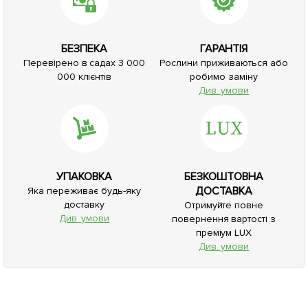
БЕЗПЕКА
ГАРАНТІЯ
Перевірено в садах 3 000
Рослини приживаються або
000 клієнтів
робимо заміну
Див. умови
УПАКОВКА
БЕЗКОШТОВНА
ДОСТАВКА
Яка переживає будь-яку
доставку
Отримуйте повне
Див. умови
повернення вартості з
преміум LUX
Див. умови