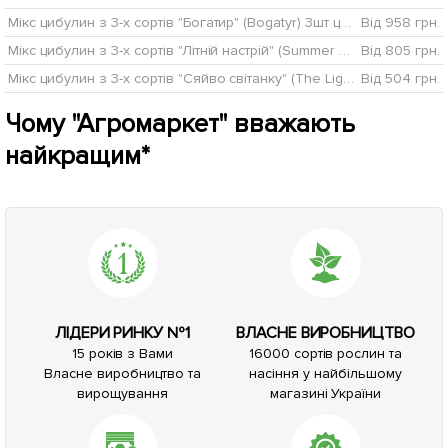
Мікс цибулин з 3-х сортів "Богатир" (Bogatyr) 3шт цибулин
Від 958 грн.
Мікс цибулин з 3-х сортів "Літній настрій" (Summer mood) 3шт цибулин
Від 805 грн.
Мікс цибулин з 3-х сортів "Сяйво світанку" (The Light of Dawn) 3шт цибулин
Від 504 грн.
Чому "Агромаркет" вважають
найкращим*
ЛІДЕРИ РИНКУ №1
ВЛАСНЕ ВИРОБНИЦТВО
15 років з Вами
16000 сортів рослин та
Власне виробництво та
насіння у найбільшому
вирощування
магазині України