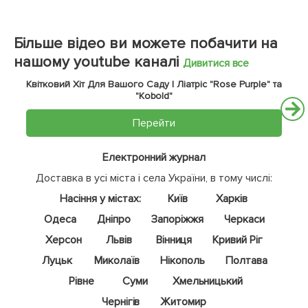
Більше відео ви можете побачити на
нашому youtube каналі
Дивитися все
Квітковий Хіт Для Вашого Саду | Ліатріс "Rose Purple" та
"Kobold"
Перейти
Електронний журнал
Доставка в усі міста і села України, в тому числі:
Насіння у містах:
Київ
Харків
Одеса
Дніпро
Запоріжжя
Черкаси
Херсон
Львів
Вінниця
Кривий Ріг
Луцьк
Миколаїв
Нікополь
Полтава
Рівне
Суми
Хмельницький
Чернігів
Житомир