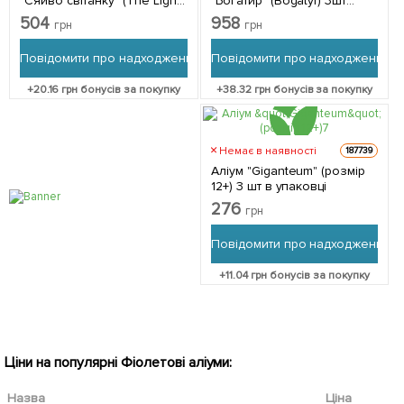
"Сяйво світанку" (The Light
"Богатир" (Bogatyr) 3шт
of Dawn) 3шт цибулин
цибулин
504
958
грн
грн
Повідомити про надходження
Повідомити про надходження
+
20.16
грн бонусів за покупку
+
38.32
грн бонусів за покупку
Немає в наявності
187739
Аліум "Giganteum" (розмір
12+) 3 шт в упаковці
276
грн
Повідомити про надходження
+
11.04
грн бонусів за покупку
Ціни на популярні Фіолетові аліуми:
Назва
Ціна