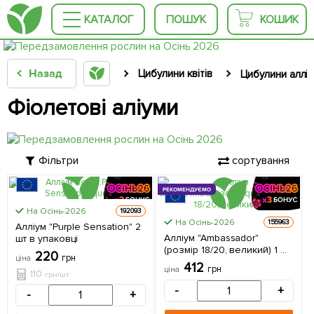
КАТАЛОГ
ПОШУК
КОШИК
Назад
Цибулини квітів
Цибулини аллі
Фіолетові аліуми
Фільтри
сортування
РЕКОМЕНДУЄМО
На Осінь-2026
192093
ЦІНА ЗА
На Осінь-2026
155963
Алліум "Purple Sensation" 2
2шт
Алліум "Ambassador"
шт в упаковці
(розмір 18/20, великий) 1 шт
220
грн
ціна
в упаковці
412
грн
ціна
110
грн/шт
-
+
-
+