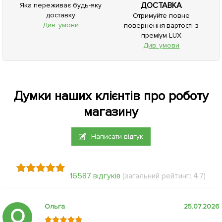
ДОСТАВКА
Яка переживає будь-яку
доставку
Отримуйте повне
Див. умови
повернення вартості з
преміум LUX
Див. умови
Думки наших клієнтів про роботу
магазину
Написати відгук
16587 відгуків
(загальний рейтинг: 4.7)
Ольга
25.07.2026
О