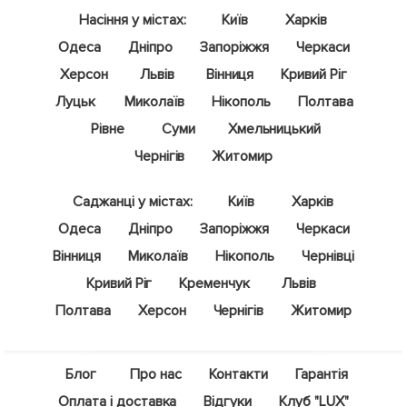
Насіння у містах:
Київ
Харків
Одеса
Дніпро
Запоріжжя
Черкаси
Херсон
Львів
Вінниця
Кривий Ріг
Луцьк
Миколаїв
Нікополь
Полтава
Рівне
Суми
Хмельницький
Чернігів
Житомир
Саджанці у містах:
Київ
Харків
Одеса
Дніпро
Запоріжжя
Черкаси
Вінниця
Миколаїв
Нікополь
Чернівці
Кривий Ріг
Кременчук
Львів
Полтава
Херсон
Чернігів
Житомир
Блог
Про нас
Контакти
Гарантія
Оплата і доставка
Відгуки
Клуб "LUX"