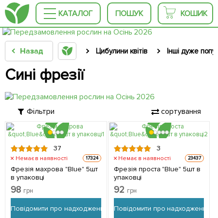
КАТАЛОГ
ПОШУК
КОШИК
Назад
Цибулини квітів
Інші дуже попу
Сині фрезії
Фільтри
сортування
37
3
Немає в наявності
Немає в наявності
17324
23437
Фрезія махрова "Blue" 5шт
Фрезія проста "Blue" 5шт в
в упаковці
упаковці
98
92
грн
грн
Повідомити про надходження
Повідомити про надходження