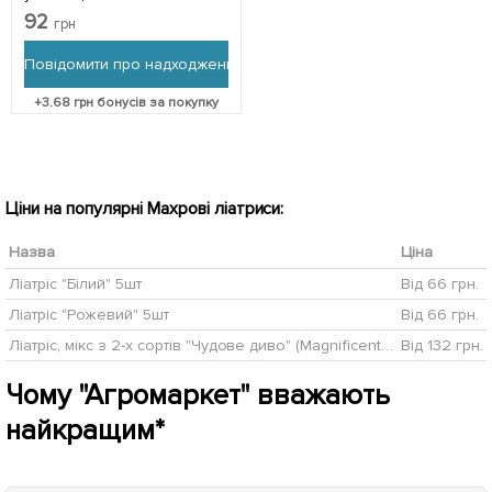
92
грн
Повідомити про надходження
+
3.68
грн бонусів за покупку
Ціни на популярні Махрові ліатриси:
Назва
Ціна
Ліатріс "Білий" 5шт
Від 66 грн.
Ліатріс "Рожевий" 5шт
Від 66 грн.
Ліатріс, мікс з 2-х сортів "Чудове диво" (Magnificent Miracle) 10шт в комплекті
Від 132 грн.
Чому "Агромаркет" вважають
найкращим*