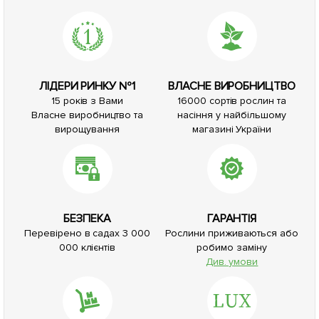
ЛІДЕРИ РИНКУ №1
ВЛАСНЕ ВИРОБНИЦТВО
15 років з Вами
16000 сортів рослин та
Власне виробництво та
насіння у найбільшому
вирощування
магазині України
БЕЗПЕКА
ГАРАНТІЯ
Перевірено в садах 3 000
Рослини приживаються або
000 клієнтів
робимо заміну
Див. умови