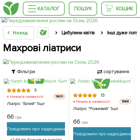
КАТАЛОГ
ПОШУК
КОШИК
Назад
Цибулини квітів
Інші дуже попу
Махрові ліатриси
Фільтри
сортування
5
13
Немає в наявності
19630
Немає в наявності
19968
Ліатріс "Білий" 5шт
Ліатріс "Рожевий" 5шт
66
грн
66
грн
Повідомити про надходження
Повідомити про надходження
+
2.64
грн бонусів за покупку