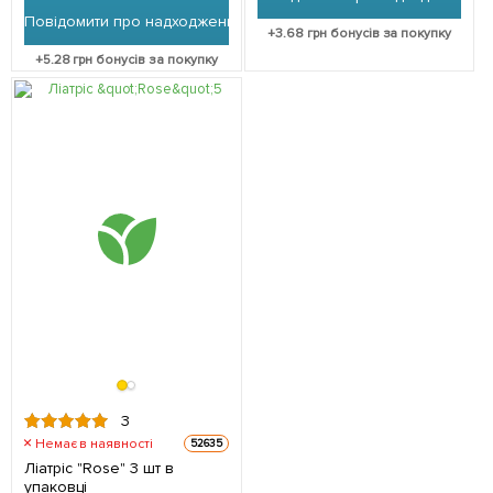
Повідомити про надходження
+
3.68
грн бонусів за покупку
+
5.28
грн бонусів за покупку
3
Немає в наявності
52635
Ліатріс "Rose" 3 шт в
упаковці