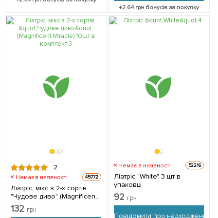
+
2.64
грн бонусів за покупку
Немає в наявності
52216
2
Ліатріс "White" 3 шт в
Немає в наявності
45772
упаковці
Ліатріс, мікс з 2-х сортів
92
"Чудове диво" (Magnificent
грн
Miracle) 10шт в комплекті
132
грн
Повідомити про надходження