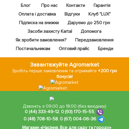
Блог
Про нас
Контакти
Гарантія
Оплата і доставка
Відгуки
Клуб "LUX"
Підписка на знижки
Даруємо до 250 грн
Засоби захисту Kartal
Допомога
Як зробити замовлення?
Передзамовлення
Постачальникам
Оптовий прайс
Бренди
Завантажуйте Agromarket
Зробіть перше замовлення та отримайте
+200 грн
бонусів!
Дзвоніть з 09:00 до 18:00 (без вихідних)
0 (44) 333-49-12
,
0 (93) 170-15-55
,
0 (48) 708-10-58
,
0 (67) 004-06-36
Магазин «Насіння, Все для саду та городу»