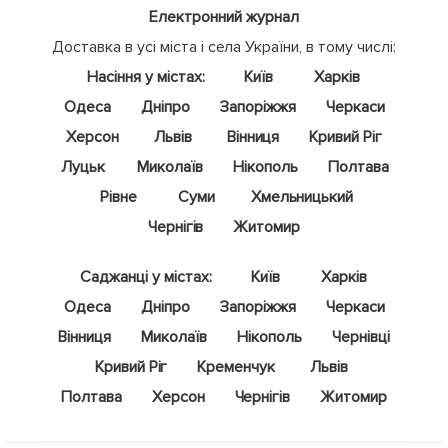
Електронний журнал
Доставка в усі міста і села України, в тому числі:
Насіння у містах:
Київ
Харків
Одеса
Дніпро
Запоріжжя
Черкаси
Херсон
Львів
Вінниця
Кривий Ріг
Луцьк
Миколаїв
Нікополь
Полтава
Рівне
Суми
Хмельницький
Чернігів
Житомир
Саджанці у містах:
Київ
Харків
Одеса
Дніпро
Запоріжжя
Черкаси
Вінниця
Миколаїв
Нікополь
Чернівці
Кривий Ріг
Кременчук
Львів
Полтава
Херсон
Чернігів
Житомир