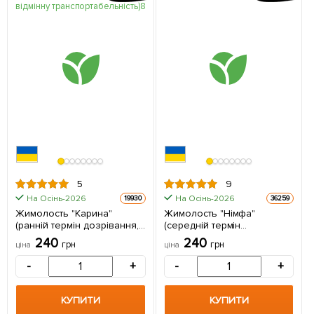
5
9
На Осінь-2026
На Осінь-2026
19930
36259
Жимолость "Карина"
Жимолость "Німфа"
(ранній термін дозрівання,
(середній термін
сорт має відмінну
дозрівання, один з
240
240
грн
грн
ціна
ціна
транспортабельність) 1
провідних сортів) 1
саджанець в упаковці
саджанець в упаковці
-
+
-
+
КУПИТИ
КУПИТИ