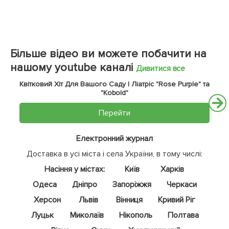
Більше відео ви можете побачити на
нашому youtube каналі
Дивитися все
Квітковий Хіт Для Вашого Саду | Ліатріс "Rose Purple" та
"Kobold"
Перейти
Електронний журнал
Доставка в усі міста і села України, в тому числі:
Насіння у містах:
Київ
Харків
Одеса
Дніпро
Запоріжжя
Черкаси
Херсон
Львів
Вінниця
Кривий Ріг
Луцьк
Миколаїв
Нікополь
Полтава