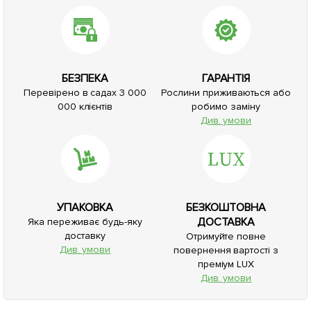
БЕЗПЕКА
ГАРАНТІЯ
Перевірено в садах 3 000
Рослини приживаються або
000 клієнтів
робимо заміну
Див. умови
УПАКОВКА
БЕЗКОШТОВНА
ДОСТАВКА
Яка переживає будь-яку
доставку
Отримуйте повне
Див. умови
повернення вартості з
преміум LUX
Див. умови