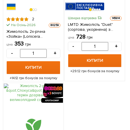
ЕКСКЛЮЗИВНА
ПОСТАВКА
Швидка відправка
145614
2
LMTD Жимолість "Duet"
На Осінь-2026
80259
(сортова, укорінена) з
Жимолость 2х-річна
Нідерландів 1 саджанець в
728
«Зойка» (Lonicera
грн
ціна
упаковці
kamtschatica Zojka)
353
грн
ціна
-
+
(великоплідний, ранній
сорт) С3 1 саджанець в
-
+
упаковці
КУПИТИ
КУПИТИ
+
29.12
грн бонусів за покупку
+
14.12
грн бонусів за покупку
КРУПНОМІР