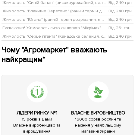
Жимолость "Синій банан" (високоурожайний, великоплідний сорт)
Від 240 грн.
Жимолость "Блакитне Веретено" (ранній термін дозрівання, не урожається хворобами і шкідниками)
Від 240 грн.
Жимолость "Югана" (ранній термін дозрівання, морозостійкий сорт)
Від 240 грн.
Ексклюзив! Жимолость сизо-синювата "Міхрімах" (Mihrimah) (преміальний, великоплідний сорт)
Від 261 грн.
Жимолость "Серце гіганта" (Канадська селекція, середньоранній, великоплідний сорт)
Від 240 грн.
Чому "Агромаркет" вважають
найкращим*
ЛІДЕРИ РИНКУ №1
ВЛАСНЕ ВИРОБНИЦТВО
15 років з Вами
16000 сортів рослин та
Власне виробництво та
насіння у найбільшому
вирощування
магазині України