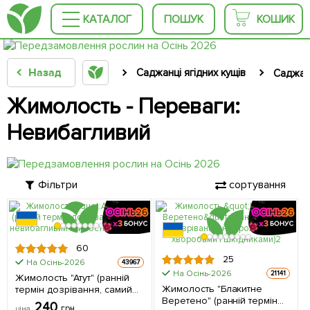
КАТАЛОГ
ПОШУК
КОШИК
Назад
Саджанці ягідних кущів
Саджан
Жимолость - Переваги:
Невибагливий
Фільтри
сортування
60
25
На Осінь-2026
43967
На Осінь-2026
21141
Жимолость "Атут" (ранній
Жимолость "Блакитне
термін дозрівання, самий
Веретено" (ранній термін
невибагливий і зимостійкий
240
грн
ціна