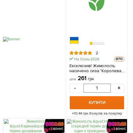
2
На Осінь-2026
61713
Ексклюзив! Жимолость
насичено сиза "Королева
ночі" (Night queen)
261
грн
ціна
(преміальний,
морозостійкий,
-
+
невибагливий сорт) 1
саджанець в упаковці
КУПИТИ
+
10.44
грн бонусів за покупку