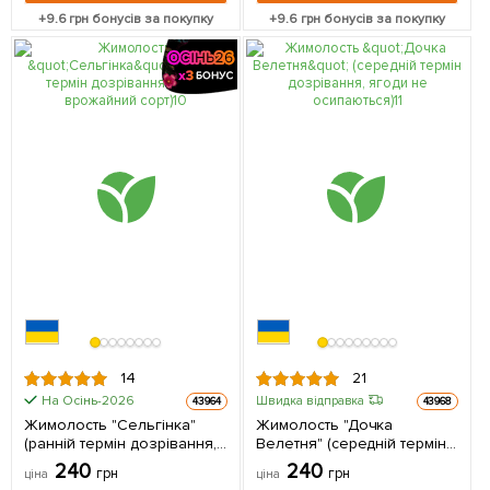
+
9.6
грн бонусів за покупку
+
9.6
грн бонусів за покупку
14
21
На Осінь-2026
Швидка відправка
43964
43968
Жимолость "Сельгінка"
Жимолость "Дочка
(ранній термін дозрівання,
Велетня" (середній термін
дуже врожайний сорт) 1
дозрівання, ягоди не
240
240
грн
грн
ціна
ціна
саджанець в упаковці
осипаються) 1 саджанець в