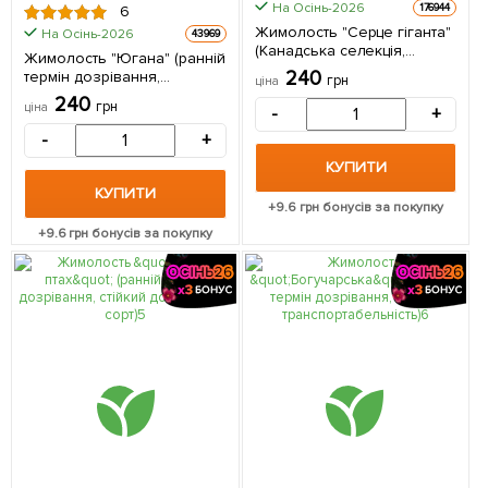
На Осінь-2026
176944
6
Жимолость "Серце гіганта"
На Осінь-2026
43969
(Канадська селекція,
Жимолость "Югана" (ранній
середньоранній,
240
термін дозрівання,
грн
ціна
великоплідний сорт) 1
морозостійкий сорт) 1
240
саджанець в упаковці
грн
ціна
-
+
саджанець в упаковці
-
+
КУПИТИ
КУПИТИ
+
9.6
грн бонусів за покупку
+
9.6
грн бонусів за покупку