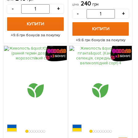
дозрівання, не урожається
сорт) 1 саджанець в
240
грн
ціна
хворобами і шкідниками) 1
упаковці
-
+
саджанець в упаковці
-
+
КУПИТИ
КУПИТИ
+
9.6
грн бонусів за покупку
+
9.6
грн бонусів за покупку