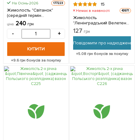
На Осінь-2026
177223
15
Жимолость "Світанок"
Немає в наявності
43971
(середній термін
Жимолость
дозрівання) 1 саджанець в
240
"Ленінградський Велетень"
грн
ціна
упаковці
(ранній термін дозрівання,
127
грн
-
+
урожайний і великоплідний
сорт) 1 саджанець в
Повідомити про надходження
упаковці
КУПИТИ
+
5.08
грн бонусів за покупку
+
9.6
грн бонусів за покупку