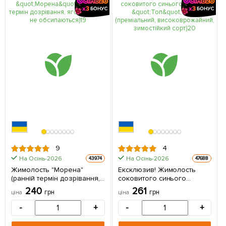
9
4
На Осінь-2026
На Осінь-2026
43974
47688
Жимолость "Морена"
Ексклюзив! Жимолость
(ранній термін дозрівання,
соковитого синього
ягоди з куща не
кольору "Топ" (Top)
240
261
грн
грн
ціна
ціна
обсипаються) 1 саджанець
(преміальний,
в упаковці
високоврожайний,
-
+
-
+
зимостійкий сорт) 1
саджанець в упаковці