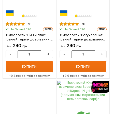
10
18
На Осінь-2026
На Осінь-2026
24249
24605
Жимолость "Синій птах"
Жимолость "Богучарська"
(ранній термін дозрівання,
(ранній термін дозрівання,
стійкий до осипання сорт) 1
висока
240
240
грн
грн
ціна
ціна
саджанець в упаковці
транспортабельність) 1
саджанець в упаковці
-
+
-
+
КУПИТИ
КУПИТИ
+
9.6
грн бонусів за покупку
+
9.6
грн бонусів за покупку