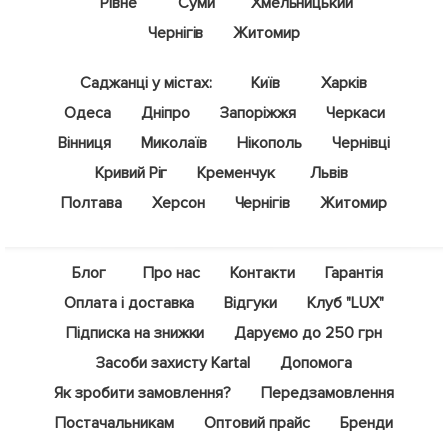
Рівне
Суми
Хмельницький
Чернігів
Житомир
Саджанці у містах:
Київ
Харків
Одеса
Дніпро
Запоріжжя
Черкаси
Вінниця
Миколаїв
Нікополь
Чернівці
Кривий Ріг
Кременчук
Львів
Полтава
Херсон
Чернігів
Житомир
Блог
Про нас
Контакти
Гарантія
Оплата і доставка
Відгуки
Клуб "LUX"
Підписка на знижки
Даруємо до 250 грн
Засоби захисту Kartal
Допомога
Як зробити замовлення?
Передзамовлення
Постачальникам
Оптовий прайс
Бренди