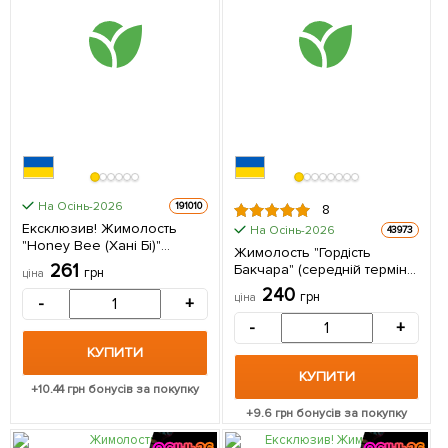
На Осінь-2026
191010
8
Ексклюзив! Жимолость
На Осінь-2026
43973
"Honey Bee (Хані Бі)"
Жимолость "Гордість
(високоурожайний,
261
Бакчара" (середній термін
грн
ціна
великоплідний сорт) 1
дозрівання, великоплідний
240
однорічний саджанець в
грн
ціна
-
+
сорт) 1 саджанець в
упаковці
упаковці
-
+
КУПИТИ
КУПИТИ
+
10.44
грн бонусів за покупку
+
9.6
грн бонусів за покупку