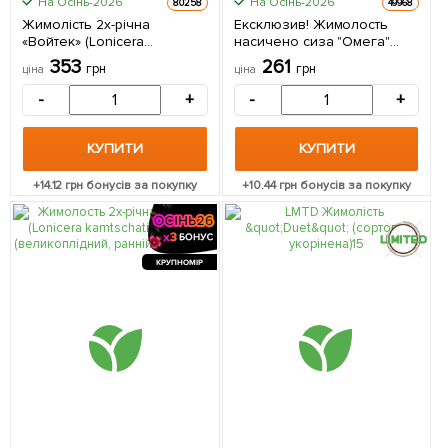
На Осінь-2026
На Осінь-2026
80258
49968
Жимолість 2х-річна
Ексклюзив! Жимолость
«Войтек» (Lonicera
насичено сиза "Омега"
kamtschatica Wojtek)
(Omega) (преміальний,
353
261
грн
грн
ціна
ціна
(великоплідний, ранній
самий невибагливий сорт) 1
сорт) С3 1 саджанець в
саджанець в упаковці
-
+
-
+
упаковці
КУПИТИ
КУПИТИ
+
14.12
грн бонусів за покупку
+
10.44
грн бонусів за покупку
КРУПНОМІР