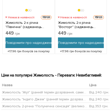
Немає в наявності
Немає в наявності
153120
153123
Жимолість 2-х річна
Жимолість 2-х річна
"Північна" (саджанець
"Восторг" (саджанець
Польського розплідника)
Польського розплідника)
449
449
грн
грн
вазон С2 1 саджанець в
вазон С2 1 саджанець в
упаковці
упаковці
Повідомити про надходження
Повідомити про надходження
+
17.96
грн бонусів за покупку
+
17.96
грн бонусів за покупку
Ціни на популярні Жимолость - Переваги: Невибагливий:
Назва
Ціна
Жимолость "Атут" (ранній термін дозрівання, самий невибагливий і зимостійкий сорт)
Від 240 грн.
Жимолость "Індиго Джем" (ранній термін дозрівання, великоплідний, морозостійкий сорт)
Від 240 грн.
Жимолость 2-річна "Полунична сенсація" (великоплідний, ранній сорт) С1,5
Від 353 грн.