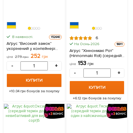
В наявності.
152640
6
Аґрус "Високий замок"
На Осінь-2026
19911
укорінений у контейнері
Агрус "Хіннонмакі Рот"
(ранній термін дозрівання) 1
252
(Hinnonmaki Rot) (середній
279
грн
ціна
грн
саджанець в упаковці
термін дозрівання,
153
грн
ціна
-
+
морозостійкий сорт) 1
саджанець в упаковці
-
+
КУПИТИ
КУПИТИ
+
10.04
грн бонусів за покупку
+
6.12
грн бонусів за покупку