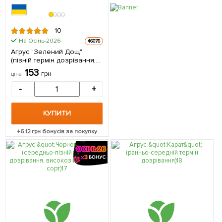
10
На Осінь-2026
46076
Агрус "Зелений Дощ"
(пізній термін дозрівання,
морозостійкий сорт) 1
153
грн
ціна
саджанець в упаковці
-
+
КУПИТИ
+
6.12
грн бонусів за покупку