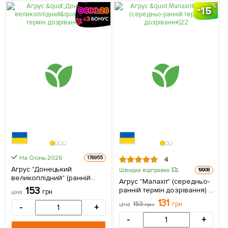
15
На Осінь-2026
176955
4
Агрус "Донецький
Швидка відправка
19908
великоплідний" (ранній
Агрус "Малахіт" (середньо-
термін дозрівання) 1
153
ранній термін дозрівання) 1
грн
ціна
саджанець в упаковці
саджанець в упаковці
131
153
грн
ціна
грн
-
+
-
+