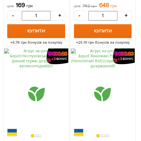
саджанець в упаковці
терміну дозрівання,
169
648
грн
762
грн
ціна
ціна
грн
великоплідний сорт) 1
саджанець в упаковці
-
+
-
+
КУПИТИ
КУПИТИ
+
6.76
грн бонусів за покупку
+
25.91
грн бонусів за покупку