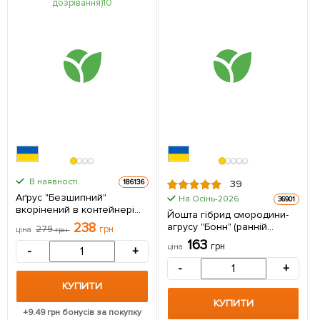
В наявності.
186136
39
Аґрус "Безшипний"
На Осінь-2026
36901
вкорінений в контейнері
Йошта гібрид смородини-
(середньопізній термін
238
агрусу "Бонн" (ранній
279
грн
ціна
грн
дозрівання) 1 саджанець в
термін дозрівання) 1
163
упаковці
грн
ціна
-
+
саджанець в упаковці
-
+
КУПИТИ
КУПИТИ
+
9.49
грн бонусів за покупку