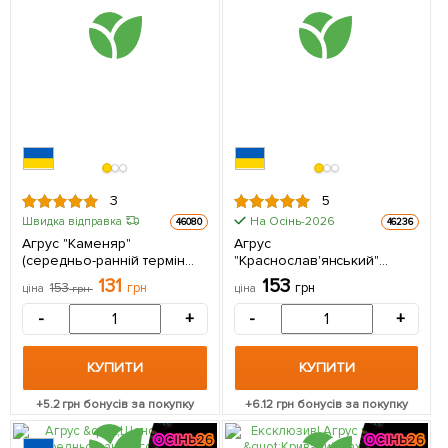
3
5
На Осінь-2026
Швидка відправка
46080
46236
Агрус "Каменяр"
Агрус
(середньо-ранній термін
"Краснослав'янський"
дозрівання) 1 саджанець в
(середній термін
131
153
153
грн
грн
ціна
грн
ціна
упаковці
дозрівання) 1 саджанець в
упаковці
-
+
-
+
КУПИТИ
КУПИТИ
+
5.2
грн бонусів за покупку
+
6.12
грн бонусів за покупку