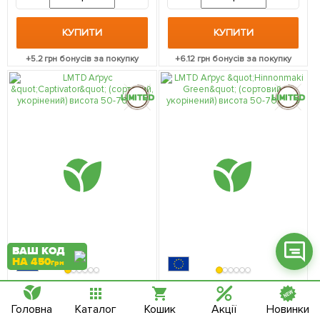
КУПИТИ
КУПИТИ
+
5.2
грн бонусів за покупку
+
6.12
грн бонусів за покупку
Фейсбук
Телеграм
Вайбер
Інстаграм
Онлайн чат
ВАШ КОД
НА 450
грн
Швидка відправка
Швидка відправка
184890
184891
LMTD Аґрус "Captivator"
LMTD Аґрус "Hinnonmaki
Головна
Каталог
Кошик
Акції
Новинки
(сортовий, укорінений)
Green" (сортовий,