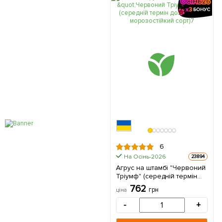
6
На Осінь-2026
23894
Агрус на штамбі "Червоний
Тріумф" (середній термін
дозрівання, морозостійкий
762
грн
ціна
сорт) 1 саджанець в
упаковці
-
+