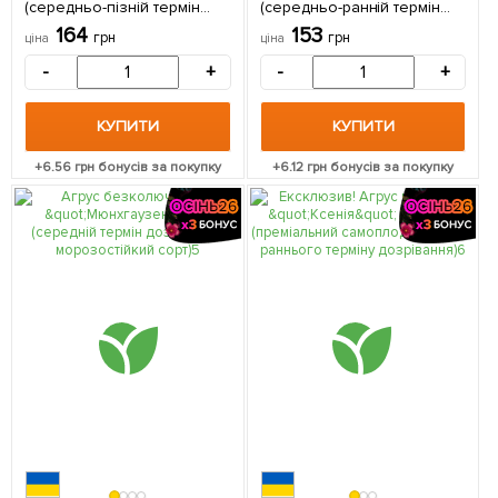
(середньо-пізній термін
(середньо-ранній термін
дозрівання) 1 саджанець в
дозрівання) 1 саджанець в
164
153
грн
грн
ціна
ціна
упаковці
упаковці
-
+
-
+
КУПИТИ
КУПИТИ
+
6.56
грн бонусів за покупку
+
6.12
грн бонусів за покупку