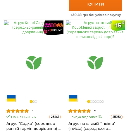
КУПИТИ
+
30.48
грн бонусів за покупку
15
1
5
На Осінь-2026
Швидка відправка
25267
35953
Агрус "Садко" (середньо-
Агрус на штамбі "Інвікта"
ранній термін дозрівання) 1
(Invicta) (середнього