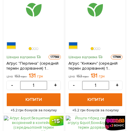
Швидка відправка
Швидка відправка
177569
177999
Аґрус "Перлина" (середній
Аґрус "Княжич" (середній
термін дозрівання) 1
термін дозрівання) 1
саджанець в упаковці
саджанець в упаковці
131
131
153
грн
153
грн
ціна
грн
ціна
грн
-
+
-
+
КУПИТИ
КУПИТИ
+
5.2
грн бонусів за покупку
+
5.2
грн бонусів за покупку
15