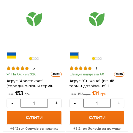
5
1
На Осінь-2026
Швидка відправка
46145
46146
Агрус "Аристократ"
Агрус "Сніжана" (пізній
(середньо-пізній термін
термін дозрівання) 1
дозрівання) 1 саджанець в
саджанець в упаковці
153
131
грн
153
грн
ціна
ціна
грн
упаковці
-
+
-
+
КУПИТИ
КУПИТИ
+
6.12
грн бонусів за покупку
+
5.2
грн бонусів за покупку