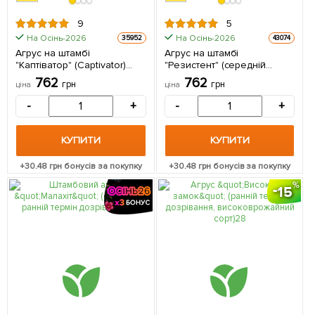
9
5
На Осінь-2026
На Осінь-2026
35952
43074
Агрус на штамбі
Агрус на штамбі
"Каптіватор" (Captivator)
"Резистент" (середній
(середнього терміну
термін дозрівання) 1
762
762
грн
грн
ціна
ціна
дозрівання сорт) 1
саджанець в упаковці
саджанець в упаковці
-
+
-
+
КУПИТИ
КУПИТИ
+
30.48
грн бонусів за покупку
+
30.48
грн бонусів за покупку
15