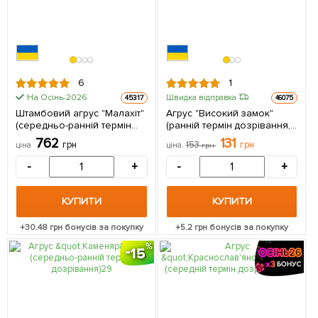
6
1
На Осінь-2026
Швидка відправка
45317
46075
Штамбовий агрус "Малахіт"
Агрус "Високий замок"
(середньо-ранній термін
(ранній термін дозрівання,
дозрівання) 1 саджанець в
високоврожайний сорт) 1
762
131
грн
153
грн
ціна
ціна
грн
упаковці
саджанець в упаковці
-
+
-
+
КУПИТИ
КУПИТИ
+
30.48
грн бонусів за покупку
+
5.2
грн бонусів за покупку
15