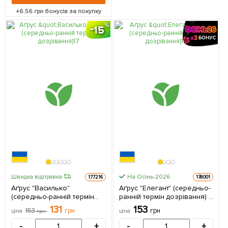
+
6.56
грн бонусів за покупку
15
На Осінь-2026
Швидка відправка
177216
178001
Аґрус "Василько"
Аґрус "Елегант" (середньо-
(середньо-ранній термін
ранній термін дозрівання) 1
дозрівання) 1 саджанець в
саджанець в упаковці
131
153
153
грн
грн
ціна
грн
ціна
упаковці
-
+
-
+