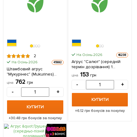
На Осінь-2026
46238
2
Агрус "Салют" (середній
На Осінь-2026
45692
термін дозрівання) 1
Штамбовий агрус
саджанець в упаковці
153
"Мукурінес" (Mukurines)
грн
ціна
(пізній термін дозрівання) 1
762
грн
ціна
-
+
саджанець в упаковці
-
+
КУПИТИ
КУПИТИ
+
6.12
грн бонусів за покупку
+
30.48
грн бонусів за покупку