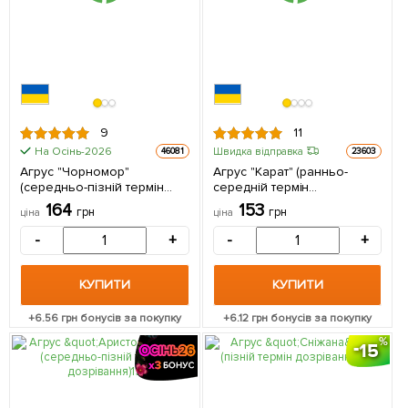
9
11
На Осінь-2026
Швидка відправка
46081
23603
Агрус "Чорномор"
Агрус "Карат" (ранньо-
(середньо-пізній термін
середній термін
дозрівання,
дозрівання) 1 саджанець в
164
153
грн
грн
ціна
ціна
високозімостойкий сорт) 1
упаковці
саджанець в упаковці
-
+
-
+
КУПИТИ
КУПИТИ
+
6.56
грн бонусів за покупку
+
6.12
грн бонусів за покупку
15