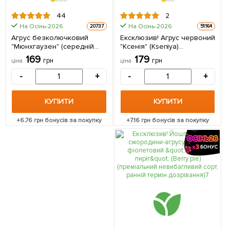
44
2
На Осінь-2026
На Осінь-2026
20737
51164
Агрус безколючковий
Ексклюзив! Агрус червоний
"Мюнхгаузен" (середній
"Ксенія" (Kseniya)
термін дозрівання,
(преміальний
169
179
грн
грн
ціна
ціна
морозостійкий сорт) 1
самоплодовий сорт,
саджанець в упаковці
раннього терміну
-
+
-
+
дозрівання) 1 саджанець в
упаковці
КУПИТИ
КУПИТИ
+
6.76
грн бонусів за покупку
+
7.16
грн бонусів за покупку