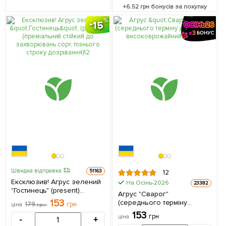
+
6.52
грн бонусів за покупку
15
Швидка відправка
51163
12
Ексклюзив! Агрус зелений
На Осінь-2026
23382
"Гостинець" (present)
Агрус "Сварог"
(преміальний стійкий до
153
(середнього терміну
179
грн
ціна
грн
захворювань сорт,
дозрівання,
153
пізнього строку
грн
ціна
-
+
високоврожайний сорт) 1
дозрівання) 1 саджанець в