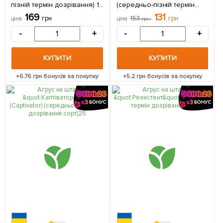
пізній термін дозрівання) 1
(середньо-пізній термін
саджанець в упаковці
дозрівання) 1 саджанець в
169
131
грн
153
грн
ціна
ціна
грн
упаковці
-
+
-
+
КУПИТИ
КУПИТИ
+
6.76
грн бонусів за покупку
+
5.2
грн бонусів за покупку