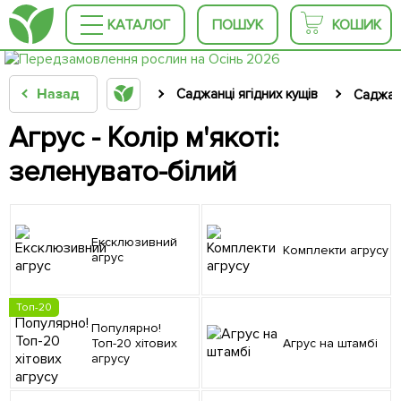
КАТАЛОГ
ПОШУК
КОШИК
Назад
Саджанці ягідних кущів
Саджан
Агрус - Колір м'якоті:
зеленувато-білий
Ексклюзивний
Комплекти агрусу
агрус
Топ-20
Популярно!
Топ-20 хітових
Агрус на штамбі
агрусу