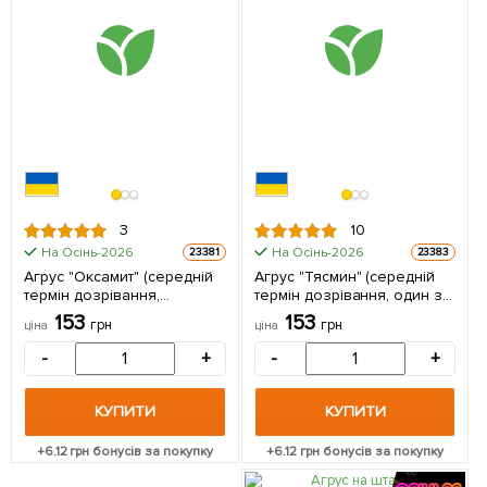
3
10
На Осінь-2026
На Осінь-2026
23381
23383
Агрус "Оксамит" (середній
Агрус "Тясмин" (середній
термін дозрівання,
термін дозрівання, один з
невибагливий для
найсмачніших сортів) 1
153
153
грн
грн
ціна
ціна
вирощування сорт) 1
саджанець в упаковці
саджанець в упаковці
-
+
-
+
КУПИТИ
КУПИТИ
+
6.12
грн бонусів за покупку
+
6.12
грн бонусів за покупку