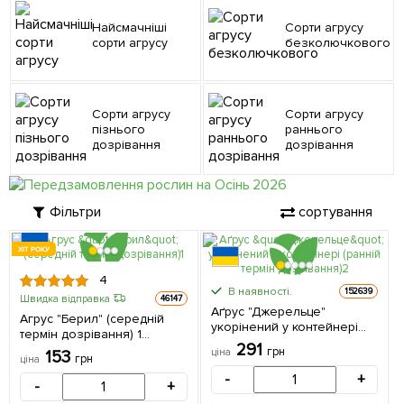
Найсмачніші
Сорти агрусу
сорти агрусу
безколючкового
Сорти агрусу
Сорти агрусу
пізнього
раннього
дозрівання
дозрівання
Фільтри
сортування
ХІТ РОКУ
4
В наявності.
152639
Швидка відправка
46147
Аґрус "Джерельце"
Агрус "Берил" (середній
укорінений у контейнері
термін дозрівання) 1
(ранній термін дозрівання) 1
291
саджанець в упаковці
грн
ціна
153
саджанець в упаковці
грн
ціна
-
+
-
+