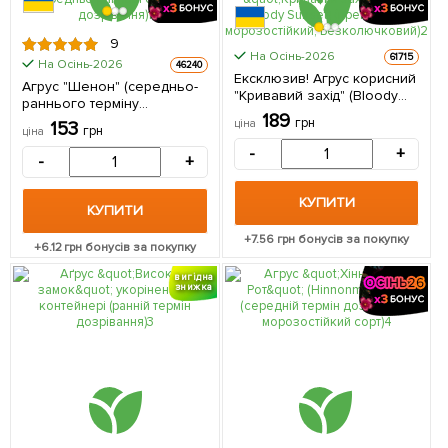
9
На Осінь-2026
61715
На Осінь-2026
46240
Ексклюзив! Агрус корисний
Агрус "Шенон" (середньо-
"Кривавий захід" (Bloody
раннього терміну
Sunset) (преміальний,
189
дозрівання) 1 саджанець в
грн
ціна
153
морозостійкий,
грн
ціна
упаковці
Безколючковий) 1
-
+
-
+
саджанець в упаковці
КУПИТИ
КУПИТИ
+
7.56
грн бонусів за покупку
+
6.12
грн бонусів за покупку
вигідна
знижка