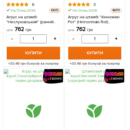
6
3
На Осінь-2026
На Осінь-2026
43072
43073
Агрус на штамбі
Агрус на штамбі "Хінномакі
"Неслуховський" (ранній
Рот" (Hinnonmaki Rot)
термін дозрівання,
(середній термін
762
762
грн
грн
ціна
ціна
великоплідний) 1
дозрівання) 1 саджанець в
саджанець в упаковці
упаковці
-
+
-
+
КУПИТИ
КУПИТИ
+
30.48
грн бонусів за покупку
+
30.48
грн бонусів за покупку