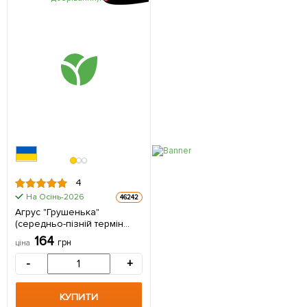
4
На Осінь-2026
46242
Агрус "Грушенька"
(середньо-пізній термін
дозрівання) 1 саджанець в
164
грн
ціна
упаковці
-
+
КУПИТИ