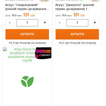
Агрус "Смарагдовий"
Агрус "Джерело" (ранній
(ранній термін дозрівання,
термін дозрівання) 1
сорт з підвищеною
саджанець в упаковці
131
131
153
грн
153
грн
ціна
грн
ціна
грн
морозостійкістю) 1
саджанець в упаковці
-
+
-
+
КУПИТИ
КУПИТИ
+
5.2
грн бонусів за покупку
+
5.2
грн бонусів за покупку