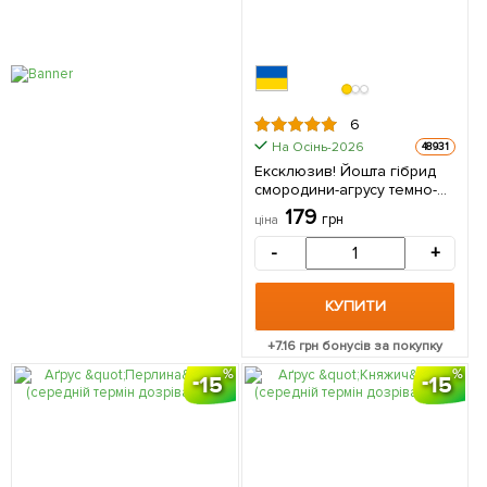
6
На Осінь-2026
48931
Ексклюзив! Йошта гібрид
смородини-агрусу темно-
фіолетовий "Ягідний пиріг"
179
грн
ціна
(Berry pie) (преміальний
невибагливий сорт, ранній
-
+
термін дозрівання) 1
саджанець в упаковці
КУПИТИ
+
7.16
грн бонусів за покупку
15
15