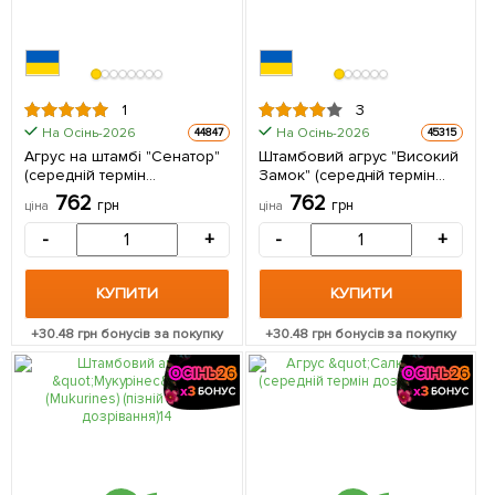
1
3
На Осінь-2026
На Осінь-2026
44847
45315
Агрус на штамбі "Сенатор"
Штамбовий агрус "Високий
(середній термін
Замок" (середній термін
дозрівання) 1 саджанець в
дозрівання) 1 саджанець в
762
762
грн
грн
ціна
ціна
упаковці
упаковці
-
+
-
+
КУПИТИ
КУПИТИ
+
30.48
грн бонусів за покупку
+
30.48
грн бонусів за покупку