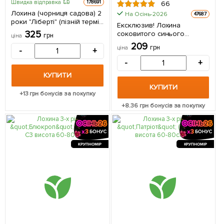
Швидка відправка
178691
66
Лохина (чорниця садова) 2
На Осінь-2026
47687
роки "Ліберті" (пізній термін
Ексклюзив! Лохина
дозрівання) С2 висота 50-
325
соковитого синього
грн
ціна
60см 1 саджанець в
блискучого кольору
209
упаковці
грн
ціна
-
+
"Солодке захоплення"
(Sweet Delight)
-
+
(преміальний, солодкий,
КУПИТИ
морозостійкий,
високоврожайний сорт) 1
КУПИТИ
саджанець в упаковці
+
13
грн бонусів за покупку
+
8.36
грн бонусів за покупку
КРУПНОМІР
КРУПНОМІР