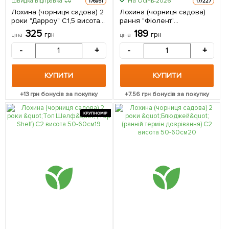
На Осінь-2026
Швидка відправка
176951
177227
Лохина (чорниця садова) 2
Лохина (чорниця садова)
роки "Дарроу" С1,5 висота
рання "Фіолент"
50-60см 1 саджанець в
(високоурожайний та
325
189
грн
грн
ціна
ціна
упаковці
хворобостійкий сорт) 1
саджанець в упаковці
-
+
-
+
КУПИТИ
КУПИТИ
+
13
грн бонусів за покупку
+
7.56
грн бонусів за покупку
КРУПНОМІР