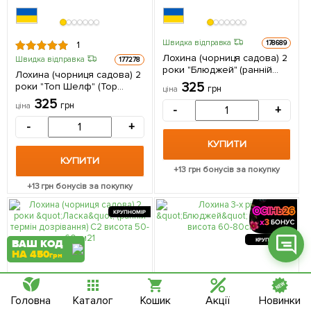
Швидка відправка
178689
1
Лохина (чорниця садова) 2
Швидка відправка
177278
роки "Блюджей" (ранній
Лохина (чорниця садова) 2
Фейсбук
термін дозрівання) С2
325
роки "Топ Шелф" (Top
грн
ціна
висота 50-60см 1
Shelf) С2 висота 50-60см 1
325
саджанець в упаковці
Телеграм
грн
ціна
-
+
саджанець в упаковці
-
+
Вайбер
КУПИТИ
Інстаграм
КУПИТИ
+
13
грн бонусів за покупку
Онлайн чат
+
13
грн бонусів за покупку
КРУПНОМІР
КРУПНОМІР
ВАШ КОД
НА 450
грн
Головна
Каталог
Кошик
Акції
Новинки