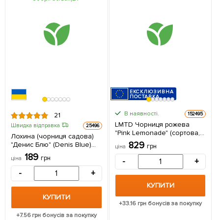
ЕКСКЛЮЗИВНА
ПОСТАВКА
В наявності.
152495
21
LMTD Чорниця рожева
Швидка відправка
25496
"Pink Lemonade" (сортова,
Лохина (чорниця садова)
укорінена) висота 50-70 з
829
"Денис Блю" (Denis Blue)
грн
ціна
Нідерландів 1 саджанець в
(середній термін
189
упаковці
грн
ціна
-
+
дозрівання, ягода довго
зберігається) 1 саджанець
-
+
в упаковці
КУПИТИ
КУПИТИ
+
33.16
грн бонусів за покупку
+
7.56
грн бонусів за покупку