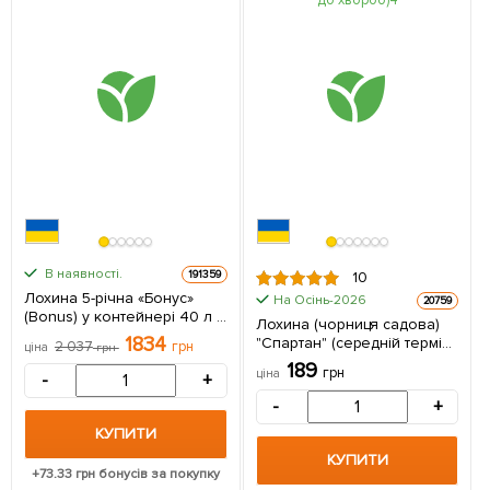
В наявності.
191359
10
Лохина 5-річна «Бонус»
На Осінь-2026
20759
(Bonus) у контейнері 40 л 1
Лохина (чорниця садова)
саджанець в упаковці
1834
"Спартан" (середній термін
2 037
грн
ціна
грн
дозрівання, високостійкий
189
грн
ціна
-
+
до хвороб) 1 саджанець в
упаковці
-
+
КУПИТИ
КУПИТИ
+
73.33
грн бонусів за покупку