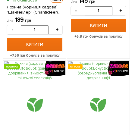
145
На Осінь-2026
36263
грн
ціна
Лохина (чорниця садова)
-
+
"Шантеклер" (Chanticleer)
(ранній термін дозрівання,
189
грн
ціна
високоврожайний сорт) 1
КУПИТИ
саджанець в упаковці
-
+
+
5.8
грн бонусів за покупку
КУПИТИ
+
7.56
грн бонусів за покупку
НОВИНКА
ХІТ РОКУ