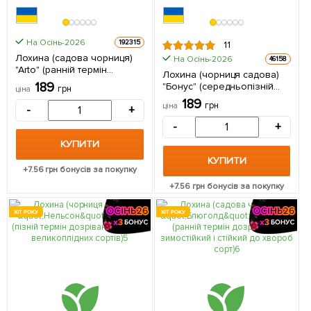
На Осінь-2026
192315
11
Лохина (садова чорниця)
На Осінь-2026
46158
"Arto" (ранній термін
Лохина (чорниця садова)
дозрівання, зимостійкий
189
"Бонус" (середньопізній
грн
ціна
сорт фінської селекції) 1
термін дозрівання) 1
189
саджанець в упаковці
грн
ціна
-
+
саджанець в упаковці
-
+
КУПИТИ
КУПИТИ
+
7.56
грн бонусів за покупку
+
7.56
грн бонусів за покупку
ХІТ РОКУ
ХІТ РОКУ