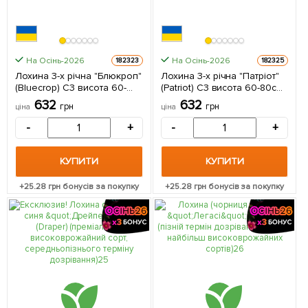
На Осінь-2026
На Осінь-2026
182323
182325
Лохина 3-х річна "Блюкроп"
Лохина 3-х річна "Патріот"
(Bluecrop) С3 висота 60-
(Patriot) С3 висота 60-80см
80см 1 саджанець в
1 саджанець в упаковці
632
632
грн
грн
ціна
ціна
упаковці
-
+
-
+
КУПИТИ
КУПИТИ
+
25.28
грн бонусів за покупку
+
25.28
грн бонусів за покупку