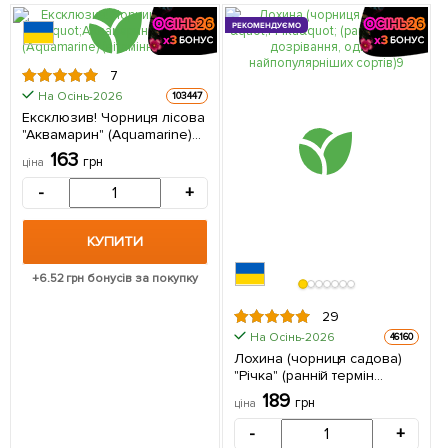
РЕКОМЕНДУЄМО
7
На Осінь-2026
103447
Ексклюзив! Чорниця лісова
"Аквамарин" (Aquamarine)
(вітамінний сорт) 1
163
грн
ціна
саджанець в упаковці
-
+
КУПИТИ
+
6.52
грн бонусів за покупку
29
На Осінь-2026
46160
Лохина (чорниця садова)
"Річка" (ранній термін
дозрівання, один з
189
грн
ціна
найпопулярніших сортів) 1
саджанець в упаковці
-
+