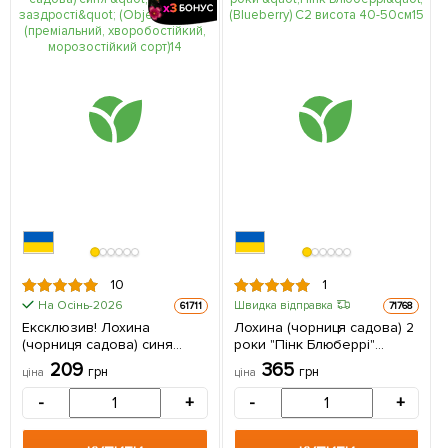
10
1
На Осінь-2026
Швидка відправка
61711
71768
Ексклюзив! Лохина
Лохина (чорниця садова) 2
(чорниця садова) синя
роки "Пінк Блюберрі"
"Предмет заздрості" (Object
(Blueberry) С2 висота 40-
209
365
грн
грн
ціна
ціна
of envy) (преміальний,
50см 1 саджанець в
хворобостійкий,
упаковці
-
+
-
+
морозостійкий сорт) 1
саджанець в упаковці