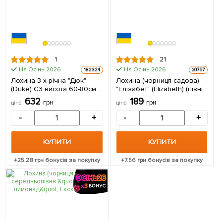
1
21
На Осінь-2026
На Осінь-2026
182324
20757
Лохина 3-х річна "Дюк"
Лохина (чорниця садова)
(Duke) С3 висота 60-80см 1
"Елізабет" (Elizabeth) (пізній
саджанець в упаковці
термін дозрівання, один з
632
189
грн
грн
ціна
ціна
лідерів за смаком і
ароматом) 1 саджанець в
-
+
-
+
упаковці
КУПИТИ
КУПИТИ
+
25.28
грн бонусів за покупку
+
7.56
грн бонусів за покупку