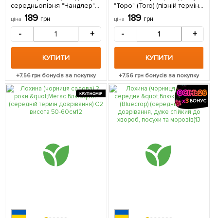
середньопізня "Чандлер"
"Торо" (Toro) (пізній термін
(Chandler) тривале
дозрівання, дуже велика) 1
189
189
грн
грн
ціна
ціна
плодоношення 1
саджанець в упаковці
саджанець в упаковці
-
+
-
+
КУПИТИ
КУПИТИ
+
7.56
грн бонусів за покупку
+
7.56
грн бонусів за покупку
КРУПНОМІР