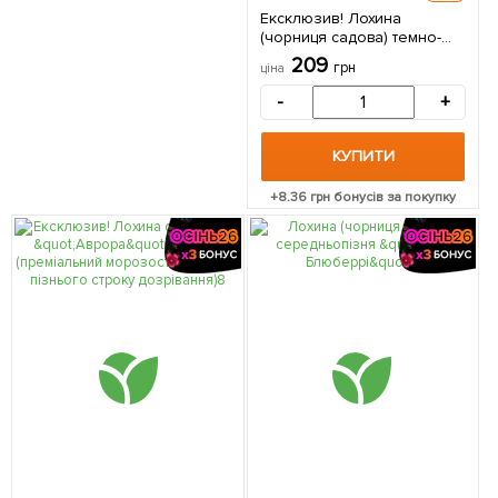
Ексклюзив! Лохина
(чорниця садова) темно-
блакитна "Діамант"
209
грн
ціна
(Diamond) (преміальний
сорт з відмінним смаком,
-
+
середній термін
дозрівання) 1 саджанець в
упаковці
КУПИТИ
+
8.36
грн бонусів за покупку