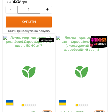
829
грн
ціна
саджанець в упаковці
-
+
КУПИТИ
+
33.16
грн бонусів за покупку
КРУПНОМІР