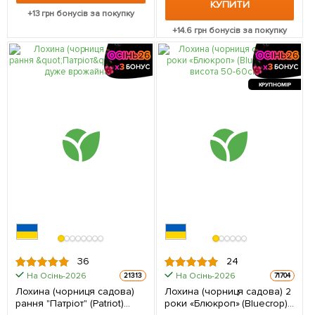
КУПИТИ
+
13
грн бонусів за покупку
+
14.6
грн бонусів за покупку
КРУПНОМІР
36
24
На Осінь-2026
На Осінь-2026
21313
71704
Лохина (чорниця садова)
Лохина (чорниця садова) 2
рання "Патріот" (Patriot)
роки «Блюкроп» (Bluecrop)