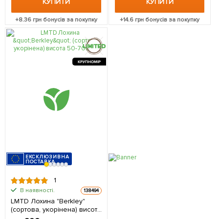
КУПИТИ
КУПИТИ
+
8.36
грн бонусів за покупку
+
14.6
грн бонусів за покупку
КРУПНОМІР
ЕКСКЛЮЗИВНА
ПОСТАВКА
1
В наявності.
138494
LMTD Лохина "Berkley"
(сортова, укорінена) висота
50-70см з Нідерландів 1