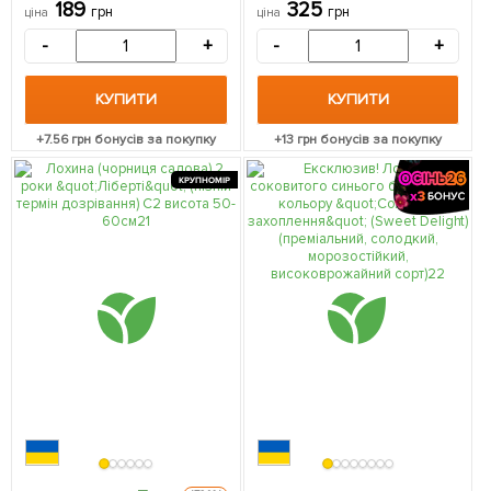
дуже врожайна 1
С2 висота 50-60см 1
189
325
грн
грн
ціна
ціна
саджанець в упаковці
саджанець в упаковці
-
+
-
+
КУПИТИ
КУПИТИ
+
7.56
грн бонусів за покупку
+
13
грн бонусів за покупку
КРУПНОМІР