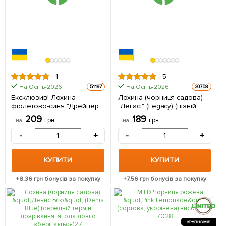
1
5
На Осінь-2026
На Осінь-2026
51197
20758
Ексклюзив! Лохина
Лохина (чорниця садова)
фіолетово-синя "Дрейпер"
"Легасі" (Legacy) (пізній
(Draper) (преміальний
термін дозрівання, один з
209
189
грн
грн
ціна
ціна
високоврожайний сорт,
найбільш
середньопізнього терміну
високоврожайних сортів) 1
-
+
-
+
дозрівання) 1 саджанець в
саджанець в упаковці
упаковці
КУПИТИ
КУПИТИ
+
8.36
грн бонусів за покупку
+
7.56
грн бонусів за покупку
КРУПНОМІР