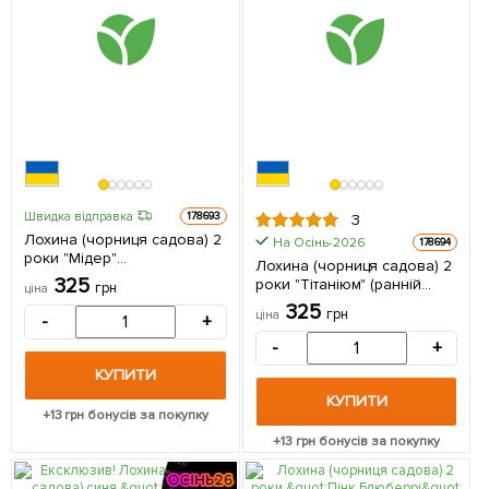
Швидка відправка
178693
3
Лохина (чорниця садова) 2
На Осінь-2026
178694
роки "Мідер"
Лохина (чорниця садова) 2
(середньоранній термін
325
роки "Тітаніюм" (ранній
грн
ціна
дозрівання) С2 висота 50-
термін дозрівання) С2
325
60см 1 саджанець в
грн
ціна
-
+
висота 50-60см 1
упаковці
саджанець в упаковці
-
+
КУПИТИ
КУПИТИ
+
13
грн бонусів за покупку
+
13
грн бонусів за покупку