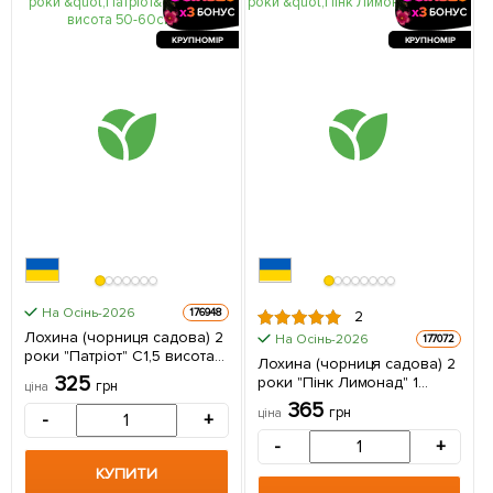
КРУПНОМІР
КРУПНОМІР
На Осінь-2026
176948
2
Лохина (чорниця садова) 2
На Осінь-2026
177072
роки "Патріот" С1,5 висота
Лохина (чорниця садова) 2
50-60см 1 саджанець в
325
роки "Пінк Лимонад" 1
грн
ціна
упаковці
саджанець в упаковці
365
грн
ціна
-
+
-
+
КУПИТИ