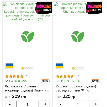
13
7
На Осінь-2026
На Осінь-2026
48162
52608
Ексклюзив! Лохина
Лохина (чорниця садова)
(чорниця садова) блакитна
середньопізня "Pink
"Вітамінка" (Vitaminka)
Champagne" 1 саджанець в
209
225
грн
грн
ціна
ціна
(преміальний
упаковці
ранньостиглий сорт, стійкий
-
+
-
+
до хвороб) 1 саджанець в