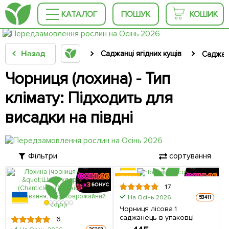
КАТАЛОГ
ПОШУК
КОШИК
Назад
Саджанці ягідних кущів
Саджанц
Чорниця (лохина) - Тип
клімату: Підходить для
висадки на півдні
Фільтри
сортування
ХІТ РОКУ
17
На Осінь-2026
53411
Чорниця лісова 1
саджанець в упаковці
6