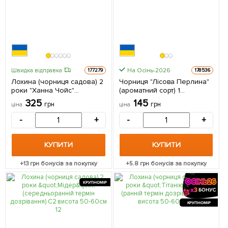
На Осінь-2026
Швидка відправка
177279
178536
Лохина (чорниця садова) 2
Чорниця "Лісова Перлина"
роки "Ханна Чойс"
(ароматний сорт) 1
(Hannah's Choice) С1,5
саджанець в упаковці
325
145
грн
грн
ціна
ціна
висота 50-60см 1
саджанець в упаковці
-
+
-
+
КУПИТИ
КУПИТИ
+
13
грн бонусів за покупку
+
5.8
грн бонусів за покупку
КРУПНОМІР
КРУПНОМІР