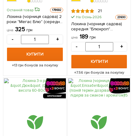
Останній товар
178692
21
Лохина (чорниця садова) 2
На Осінь-2026
23930
роки "Мегас Блю" (середній
Лохина (чорниця садова)
термін дозрівання) С2
325
середня "Блюкроп"
грн
ціна
висота 50-60см 1
(Bluecrop) (середній термін
189
саджанець в упаковці
грн
ціна
-
+
дозрівання, дуже стійкий
до хвороб, посухи та
-
+
морозів) 1 саджанець в
КУПИТИ
упаковці
КУПИТИ
+
13
грн бонусів за покупку
+
7.56
грн бонусів за покупку
КРУПНОМІР