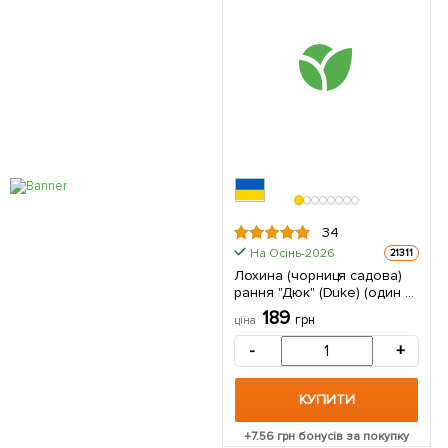
34
На Осінь-2026
21311
Лохина (чорниця садова)
рання "Дюк" (Duke) (один з
найбільш
189
грн
ціна
високоврожайних сортів) 1
саджанець в упаковці
-
+
КУПИТИ
+
7.56
грн бонусів за покупку