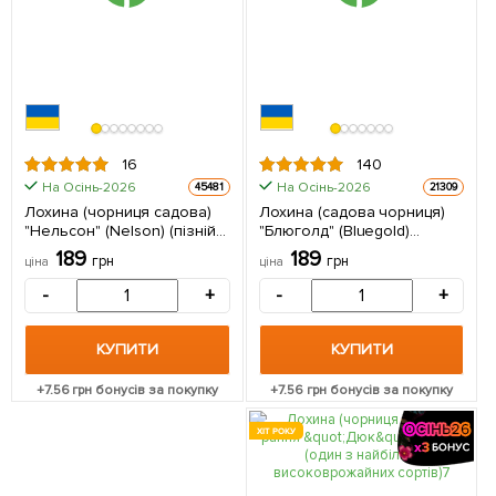
16
140
На Осінь-2026
На Осінь-2026
45481
21309
Лохина (чорниця садова)
Лохина (садова чорниця)
"Нельсон" (Nelson) (пізній
"Блюголд" (Bluegold)
термін дозрівання, один з
(ранній термін дозрівання,
189
189
грн
грн
ціна
ціна
великоплідних сортів) 1
зимостійкий і стійкий до
саджанець в упаковці
хвороб сорт) 1 саджанець в
-
+
-
+
упаковці
КУПИТИ
КУПИТИ
+
7.56
грн бонусів за покупку
+
7.56
грн бонусів за покупку
ХІТ РОКУ