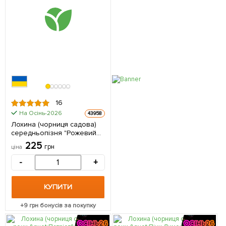
16
На Осінь-2026
43958
Лохина (чорниця садова)
середньопізня "Рожевий
лимонад" Ексклюзив! 1
225
грн
ціна
саджанець в упаковці
-
+
КУПИТИ
+
9
грн бонусів за покупку