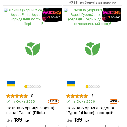
+
7.56
грн бонусів за покупку
8
7
На Осінь-2026
На Осінь-2026
21312
46159
Лохина (чорниця садова)
Лохина (чорниця садова)
пізня "Елліот" (Elliott)
"Гурон" (Huron) (середній
(придатний до тривалого
термін дозрівання,
189
189
грн
грн
ціна
ціна
зберігання) 1 саджанець в
самозапильний сорт) 1