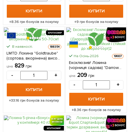
упаковці
КУПИТИ
КУПИТИ
+
8.36
грн бонусів за покупку
+
9
грн бонусів за покупку
КРУПНОМІР
В наявності.
188354
LMTD Лохина "Goldtraube"
На Осінь-2026
191007
(сортова, вкорінена) висота
Ексклюзив! Лохина
50-70см 1 саджанець в
829
грн
ціна
(чорниця садова) "Darrow
упаковці Нідерланди
(Дарроу)" (ранній термін
209
-
+
грн
ціна
дозрівання, зимостійкий і
стійкий до хвороб сорт) 1
-
+
саджанець в упаковці
КУПИТИ
КУПИТИ
+
33.16
грн бонусів за покупку
+
8.36
грн бонусів за покупку
вигідна
знижка
КРУПНОМІР