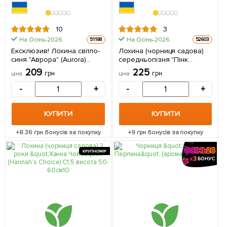
10
3
На Осінь-2026
На Осінь-2026
51198
52603
Ексклюзив! Лохина світло-
Лохина (чорниця садова)
синя "Аврора" (Aurora)
середньопізня "Пінк
(преміальний
Блюберрі" 1 саджанець в
209
225
грн
грн
ціна
ціна
морозостійкий сорт,
упаковці
пізнього строку
-
+
-
+
дозрівання) 1 саджанець в
упаковці
КУПИТИ
КУПИТИ
+
8.36
грн бонусів за покупку
+
9
грн бонусів за покупку
КРУПНОМІР