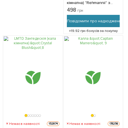
кімнатна) "Rehmannii" з
Нідерландів 1 саджанець в
498
грн
упаковці (кімнатний)
Повідомити про надходження
+
19.92
грн бонусів за покупку
Немає в наявності
Немає в наявності
152874
176256