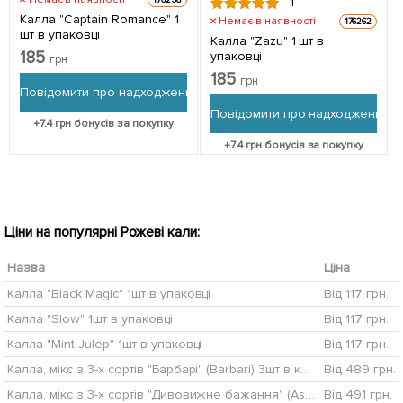
1
Калла "Captain Romance" 1
Немає в наявності
176262
шт в упаковці
Калла "Zazu" 1 шт в
185
упаковці
грн
185
грн
Повідомити про надходження
Повідомити про надходження
+
7.4
грн бонусів за покупку
+
7.4
грн бонусів за покупку
Ціни на популярні Рожеві кали:
Назва
Ціна
Калла "Black Magic" 1шт в упаковці
Від 117 грн.
Калла "Slow" 1шт в упаковці
Від 117 грн.
Калла "Mint Julep" 1шт в упаковці
Від 117 грн.
Калла, мікс з 3-х сортів "Барбарі" (Barbari) 3шт в комплекті
Від 489 грн.
Калла, мікс з 3-х сортів "Дивовижне бажання" (Astonishing Desire) 3шт в комплекті
Від 491 грн.