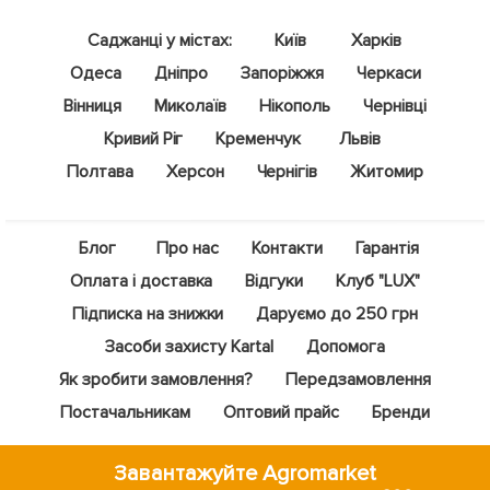
Саджанці у містах:
Київ
Харків
Одеса
Дніпро
Запоріжжя
Черкаси
Вінниця
Миколаїв
Нікополь
Чернівці
Кривий Ріг
Кременчук
Львів
Полтава
Херсон
Чернігів
Житомир
Блог
Про нас
Контакти
Гарантія
Оплата і доставка
Відгуки
Клуб "LUX"
Підписка на знижки
Даруємо до 250 грн
Засоби захисту Kartal
Допомога
Як зробити замовлення?
Передзамовлення
Постачальникам
Оптовий прайс
Бренди
Завантажуйте Agromarket