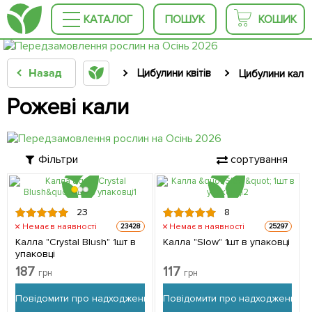
КАТАЛОГ
ПОШУК
КОШИК
Назад
Цибулини квітів
Цибулини кал
Рожеві кали
Фільтри
сортування
23
8
Немає в наявності
Немає в наявності
23428
25297
Калла "Crystal Blush" 1шт в
Калла "Slow" 1шт в упаковці
упаковці
187
117
грн
грн
Повідомити про надходження
Повідомити про надходження