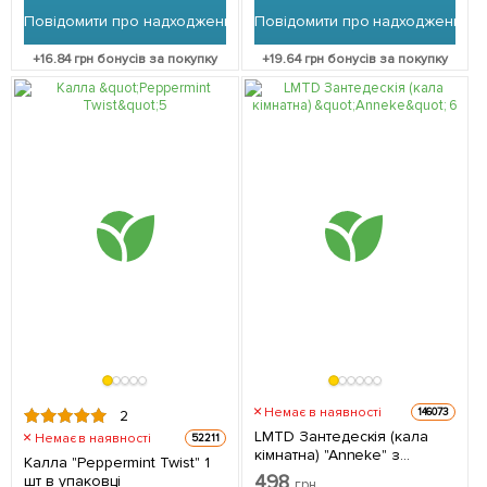
Повідомити про надходження
Повідомити про надходження
+
16.84
грн бонусів за покупку
+
19.64
грн бонусів за покупку
Немає в наявності
146073
2
LMTD Зантедескія (кала
Немає в наявності
52211
кімнатна) "Anneke" з
Калла "Peppermint Twist" 1
Нідерландів 1 саджанець в
498
шт в упаковці
грн