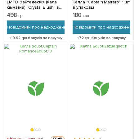
LMTD Зантедескія (кала
Калла "Captain Marrero" 1 шт
кімнатна) "Crystal Blush" з
в упаковці
Нідерландів 1 саджанець в
498
180
грн
грн
упаковці (кімнатний)
Повідомити про надходження
Повідомити про надходження
+
19.92
грн бонусів за покупку
+
7.2
грн бонусів за покупку
Немає в наявності
176258