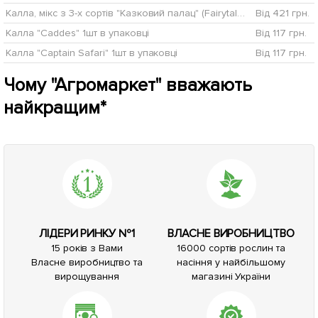
Калла, мікс з 3-х сортів "Казковий палац" (Fairytale palace) 3шт в комплекті
Від 421 грн.
Калла "Caddes" 1шт в упаковці
Від 117 грн.
Калла "Captain Safari" 1шт в упаковці
Від 117 грн.
Чому "Агромаркет" вважають
найкращим*
ЛІДЕРИ РИНКУ №1
ВЛАСНЕ ВИРОБНИЦТВО
15 років з Вами
16000 сортів рослин та
Власне виробництво та
насіння у найбільшому
вирощування
магазині України