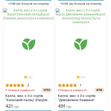
+
7.48
грн бонусів за покупку
+
4.68
грн бонусів за покупку
2
1
Немає в наявності
Немає в наявності
45765
45766
Калла, мікс з 3-х сортів
Калла, мікс з 3-х сортів
"Казковий палац" (Fairytale
"Дивовижне бажання"
palace) 3шт в комплекті
(Astonishing Desire) 3шт в
421
491
грн
грн
комплекті