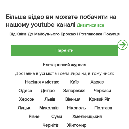
Більше відео ви можете побачити на
нашому youtube каналі
Дивитися все
Від Квітів До Майбутнього Врожаю | Розпаковка Покупця
Перейти
Електронний журнал
Доставка в усі міста і села України, в тому числі:
Насіння у містах:
Київ
Харків
Одеса
Дніпро
Запоріжжя
Черкаси
Херсон
Львів
Вінниця
Кривий Ріг
Луцьк
Миколаїв
Нікополь
Полтава
Рівне
Суми
Хмельницький
Чернігів
Житомир