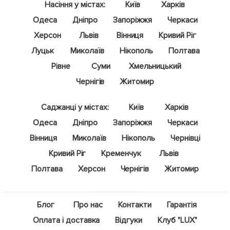
Насіння у містах:
Київ
Харків
Одеса
Дніпро
Запоріжжя
Черкаси
Херсон
Львів
Вінниця
Кривий Ріг
Луцьк
Миколаїв
Нікополь
Полтава
Рівне
Суми
Хмельницький
Чернігів
Житомир
Саджанці у містах:
Київ
Харків
Одеса
Дніпро
Запоріжжя
Черкаси
Вінниця
Миколаїв
Нікополь
Чернівці
Кривий Ріг
Кременчук
Львів
Полтава
Херсон
Чернігів
Житомир
Блог
Про нас
Контакти
Гарантія
Оплата і доставка
Відгуки
Клуб "LUX"