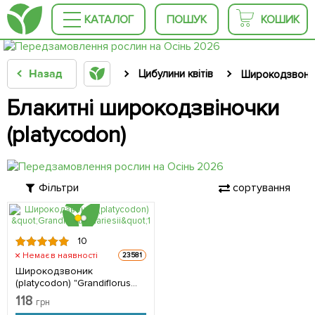
КАТАЛОГ
ПОШУК
КОШИК
Назад
Цибулини квітів
Широкодзвоник
Блакитні широкодзвіночки
(platycodon)
Фільтри
сортування
10
Немає в наявності
23581
Широкодзвоник
(platycodon) "Grandiflorus
Mariesii" (Кореневище) 1 шт
118
грн
в упаковці