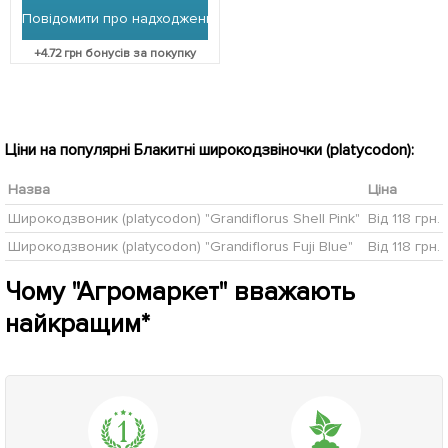
Повідомити про надходження
+
4.72
грн бонусів за покупку
Ціни на популярні Блакитні широкодзвіночки (platycodon):
Назва
Ціна
Широкодзвоник (platycodon) "Grandiflorus Shell Pink"
Від 118 грн.
Широкодзвоник (platycodon) "Grandiflorus Fuji Blue"
Від 118 грн.
Чому "Агромаркет" вважають
найкращим*