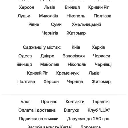
Херсон
Львів
Вінниця
Кривий Ріг
Луцьк
Миколаїв
Нікополь
Полтава
Рівне
Суми
Хмельницький
Чернігів
Житомир
Саджанці у містах:
Київ
Харків
Одеса
Дніпро
Запоріжжя
Черкаси
Вінниця
Миколаїв
Нікополь
Чернівці
Кривий Ріг
Кременчук
Львів
Полтава
Херсон
Чернігів
Житомир
Блог
Про нас
Контакти
Гарантія
Оплата і доставка
Відгуки
Клуб "LUX"
Підписка на знижки
Даруємо до 250 грн
Засоби захисту Kartal
Допомога