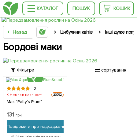
КАТАЛОГ
ПОШУК
КОШИК
Назад
Цибулини квітів
Інші дуже попу
Бордові маки
Фільтри
сортування
2
Немає в наявності
23792
Мак "Patty's Plum"
131
грн
Повідомити про надходження