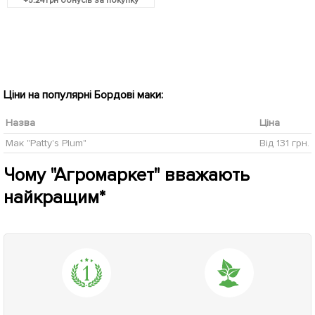
+
5.24
грн бонусів за покупку
Ціни на популярні Бордові маки:
Назва
Ціна
Мак "Patty's Plum"
Від 131 грн.
Чому "Агромаркет" вважають
найкращим*