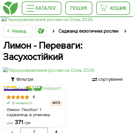
КАТАЛОГ
ПОШУК
КОШИК
Назад
Саджанці екзотичних рослин
С
Лимон - Переваги:
Засухостійкий
Фільтри
сортування
РЕКОМЕНДУЄМО
6
В наявності.
44374
Лимон "Лисбон" 1
саджанець в упаковці
371
грн
ціна
-
+