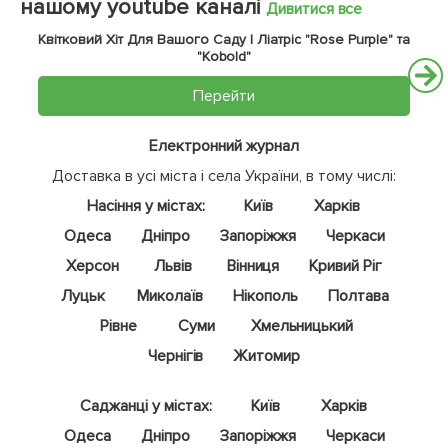
нашому youtube каналі
Дивитися все
Квітковий Хіт Для Вашого Саду | Ліатріс "Rose Purple" та
"Kobold"
Перейти
Електронний журнал
Доставка в усі міста і села України, в тому числі:
Насіння у містах:
Київ
Харків
Одеса
Дніпро
Запоріжжя
Черкаси
Херсон
Львів
Вінниця
Кривий Ріг
Луцьк
Миколаїв
Нікополь
Полтава
Рівне
Суми
Хмельницький
Чернігів
Житомир
Саджанці у містах:
Київ
Харків
Одеса
Дніпро
Запоріжжя
Черкаси