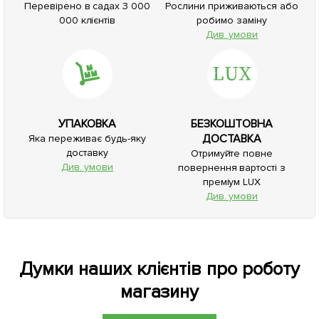
Перевірено в садах 3 000
Рослини приживаються або
000 клієнтів
робимо заміну
Див. умови
УПАКОВКА
БЕЗКОШТОВНА
ДОСТАВКА
Яка переживає будь-яку
доставку
Отримуйте повне
Див. умови
повернення вартості з
преміум LUX
Див. умови
Думки наших клієнтів про роботу
магазину