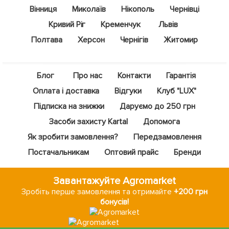
Вінниця
Миколаїв
Нікополь
Чернівці
Кривий Ріг
Кременчук
Львів
Полтава
Херсон
Чернігів
Житомир
Блог
Про нас
Контакти
Гарантія
Оплата і доставка
Відгуки
Клуб "LUX"
Підписка на знижки
Даруємо до 250 грн
Засоби захисту Kartal
Допомога
Як зробити замовлення?
Передзамовлення
Постачальникам
Оптовий прайс
Бренди
Завантажуйте Agromarket
Зробіть перше замовлення та отримайте
+200 грн
бонусів!