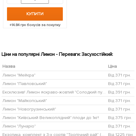
КУПИТИ
+
14.84
грн бонусів за покупку
Ціни на популярні Лимон - Переваги: Засухостійкий:
Назва
Ціна
Лимон "Мейєра"
Від 371 грн.
Лимон "Павловський"
Від 371 грн.
Ексклюзив! Лимон яскраво-жовтий "Солодкий пунш" (Sweet punch) (преміальний сорт, гібрид мандарина і цитрона)
Від 391 грн.
Лимон "Майкопський"
Від 371 грн.
Лимон "Новогрузинський"
Від 371 грн.
Лимон "Київський Великоплідний" плоди до 1кг!
Від 375 грн.
Лимон "Лунаріо"
Від 371 грн.
Екзотика, комплект з 3-х сортів "Тропічний рай" (Tropical paradise) 3шт саджанців + найкраще добриво
Від 1225 грн.