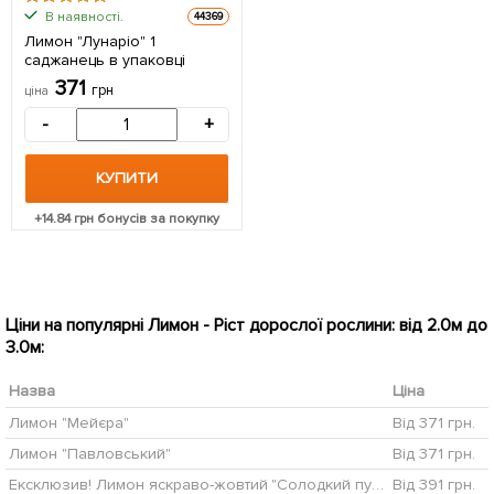
В наявності.
44369
Лимон "Лунаріо" 1
саджанець в упаковці
371
грн
ціна
-
+
КУПИТИ
+
14.84
грн бонусів за покупку
Ціни на популярні Лимон - Ріст дорослої рослини: від 2.0м до
3.0м:
Назва
Ціна
Лимон "Мейєра"
Від 371 грн.
Лимон "Павловський"
Від 371 грн.
Ексклюзив! Лимон яскраво-жовтий "Солодкий пунш" (Sweet punch) (преміальний сорт, гібрид мандарина і цитрона)
Від 391 грн.