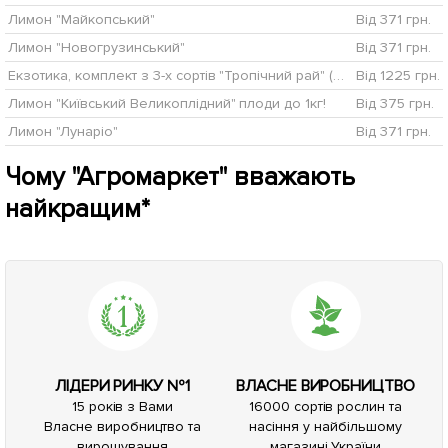
Лимон "Майкопський"
Від 371 грн.
Лимон "Новогрузинський"
Від 371 грн.
Екзотика, комплект з 3-х сортів "Тропічний рай" (Tropical paradise) 3шт саджанців + найкраще добриво
Від 1225 грн.
Лимон "Київський Великоплідний" плоди до 1кг!
Від 375 грн.
Лимон "Лунаріо"
Від 371 грн.
Чому "Агромаркет" вважають
найкращим*
ЛІДЕРИ РИНКУ №1
ВЛАСНЕ ВИРОБНИЦТВО
15 років з Вами
16000 сортів рослин та
Власне виробництво та
насіння у найбільшому
вирощування
магазині України