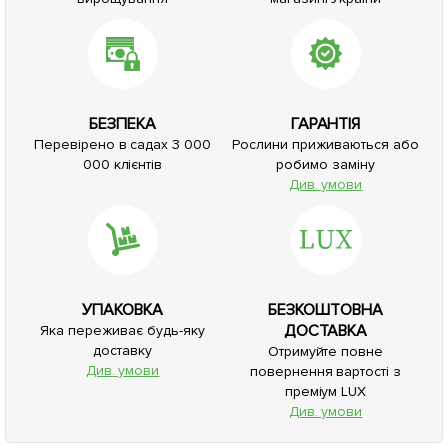
БЕЗПЕКА
ГАРАНТІЯ
Перевірено в садах 3 000
Рослини приживаються або
000 клієнтів
робимо заміну
Див. умови
УПАКОВКА
БЕЗКОШТОВНА
ДОСТАВКА
Яка переживає будь-яку
доставку
Отримуйте повне
Див. умови
повернення вартості з
преміум LUX
Див. умови