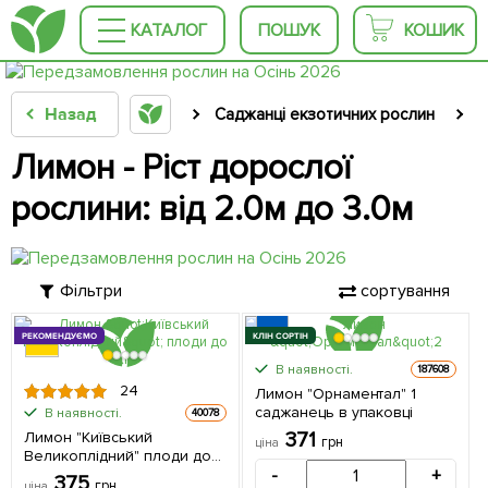
КАТАЛОГ
ПОШУК
КОШИК
Назад
Саджанці екзотичних рослин
С
Лимон - Ріст дорослої
рослини: від 2.0м до 3.0м
Фільтри
сортування
РЕКОМЕНДУЄМО
КЛІН СОРТІН
В наявності.
187608
24
Лимон "Орнаментал" 1
саджанець в упаковці
В наявності.
40078
Лимон "Київський
371
грн
ціна
Великоплідний" плоди до
1кг! 1 саджанець в упаковці
-
+
375
грн
ціна