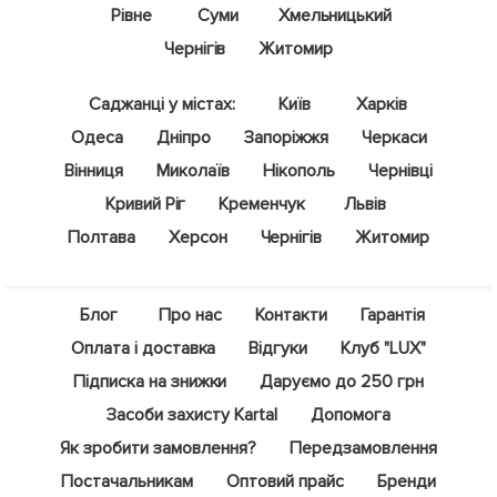
Рівне
Суми
Хмельницький
Чернігів
Житомир
Саджанці у містах:
Київ
Харків
Одеса
Дніпро
Запоріжжя
Черкаси
Вінниця
Миколаїв
Нікополь
Чернівці
Кривий Ріг
Кременчук
Львів
Полтава
Херсон
Чернігів
Житомир
Блог
Про нас
Контакти
Гарантія
Оплата і доставка
Відгуки
Клуб "LUX"
Підписка на знижки
Даруємо до 250 грн
Засоби захисту Kartal
Допомога
Як зробити замовлення?
Передзамовлення
Постачальникам
Оптовий прайс
Бренди