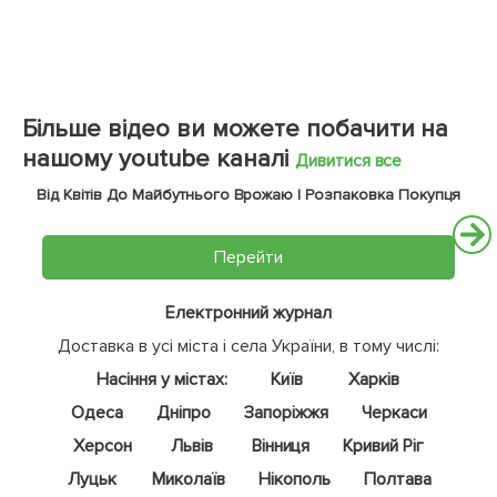
Більше відео ви можете побачити на
нашому youtube каналі
Дивитися все
Від Квітів До Майбутнього Врожаю | Розпаковка Покупця
Перейти
Електронний журнал
Доставка в усі міста і села України, в тому числі:
Насіння у містах:
Київ
Харків
Одеса
Дніпро
Запоріжжя
Черкаси
Херсон
Львів
Вінниця
Кривий Ріг
Луцьк
Миколаїв
Нікополь
Полтава