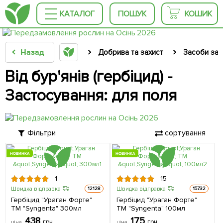
КАТАЛОГ
ПОШУК
КОШИК
Назад
Добрива та захист
Засоби зах
Від бур'янів (гербіцид) -
Застосування: для поля
Фільтри
сортування
НОВИНКА
НОВИНКА
1
15
Швидка відправка
Швидка відправка
12128
15732
Гербіцид "Ураган Форте"
Гербіцид "Ураган Форте"
ТМ "Syngenta" 300мл
ТМ "Syngenta" 100мл
438
175
грн
грн
ціна
ціна