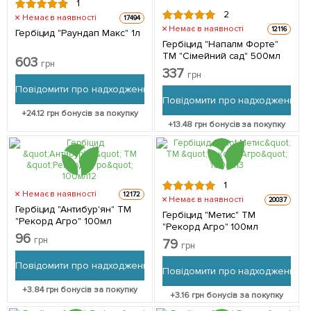
1
2
Немає в наявності
17494
Немає в наявності
12116
Гербіцид "Раундап Макс" 1л
Гербіцид "Напалм Форте"
ТМ "Сімейний сад" 500мл
603
грн
337
грн
Повідомити про надходження
Повідомити про надходження
+
24.12
грн бонусів за покупку
+
13.48
грн бонусів за покупку
1
Немає в наявності
12172
Немає в наявності
20037
Гербіцид "Антибур'ян" ТМ
Гербіцид "Метис" ТМ
"Рекорд Агро" 100мл
"Рекорд Агро" 100мл
96
грн
79
грн
Повідомити про надходження
Повідомити про надходження
+
3.84
грн бонусів за покупку
+
3.16
грн бонусів за покупку