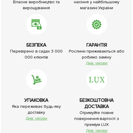
Власне виробництво та
насіння у найбільшому
вирощування
магазині України
БЕЗПЕКА
ГАРАНТІЯ
Перевірено в садах 3 000
Рослини приживаються або
000 клієнтів
робимо заміну
Див. умови
УПАКОВКА
БЕЗКОШТОВНА
ДОСТАВКА
Яка переживає будь-яку
доставку
Отримуйте повне
Див. умови
повернення вартості з
преміум LUX
Див. умови