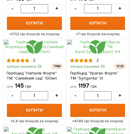
-
+
-
+
КУПИТИ
КУПИТИ
+
17.52
грн бонусів за покупку
+
7
грн бонусів за покупку
2
2
Швидка відправка
Швидка відправка
17499
12126
Гербіцид "Напалм Форте"
Гербіцид "Ураган Форте"
ТМ "Сімейний сад" 100мл
ТМ "Syngenta" 1л
145
1197
грн
грн
ціна
ціна
-
+
-
+
КУПИТИ
КУПИТИ
+
5.8
грн бонусів за покупку
+
47.88
грн бонусів за покупку