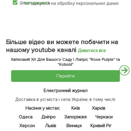
Я
погоджуюся
на обробку персональних даних
Більше відео ви можете побачити на
нашому youtube каналі
Дивитися все
Квітковий Хіт Для Вашого Саду | Ліатріс "Rose Purple" та
"Kobold"
Перейти
Електронний журнал
Доставка в усі міста і села України, в тому числі:
Насіння у містах:
Київ
Харків
Одеса
Дніпро
Запоріжжя
Черкаси
Херсон
Львів
Вінниця
Кривий Ріг