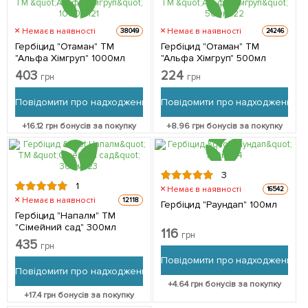
Немає в наявності
Немає в наявності
38049
24246
Гербіцид "Отаман" ТМ
Гербіцид "Отаман" ТМ
"Альфа Хімгруп" 1000мл
"Альфа Хімгруп" 500мл
403
224
грн
грн
Повідомити про надходження
Повідомити про надходження
+
16.12
грн бонусів за покупку
+
8.96
грн бонусів за покупку
3
1
Немає в наявності
16542
Немає в наявності
12118
Гербіцид "Раундап" 100мл
Гербіцид "Напалм" ТМ
"Сімейний сад" 300мл
116
грн
435
грн
Повідомити про надходження
Повідомити про надходження
+
4.64
грн бонусів за покупку
+
17.4
грн бонусів за покупку