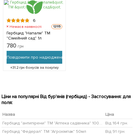
6
Немає в наявності
12115
Гербіцид "Напалм" ТМ
"Сімейний сад" 1л
780
грн
Повідомити про надходження
+
31.2
грн бонусів за покупку
Ціни на популярні Від бур'янів (гербіцид) - Застосування: для
поля:
Назва
Ціна
Гербіцид "антипірени" ТМ "Аптека садівника" 100мл
Від 164 грн.
Гербіцид "Федерал" ТМ "Агрохімпак" 50мл
Від 91 грн.