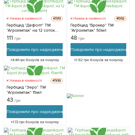
Немає в наявності
Немає в наявності
47351
47352
Гербіцид "Дефолт" ТМ
Гербіцид "Брокер" ТМ
"Агрохімпак" на 12 соток,
"Агрохімпак" 50мл
50мл
111
48
грн
грн
Повідомити про надходження
Повідомити про надходження
+
4.44
грн бонусів за покупку
+
1.92
грн бонусів за покупку
Немає в наявності
47353
Гербіцид "Зеро" ТМ
"Агрохімпак" 15мл
43
грн
Повідомити про надходження
+
1.72
грн бонусів за покупку