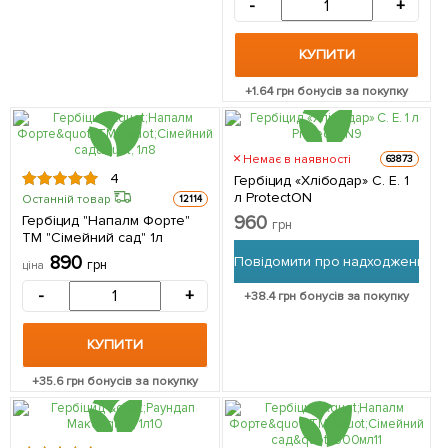
-
+
КУПИТИ
+
1.64
грн бонусів за покупку
Немає в наявності
63873
4
Гербіцид «Хлібодар» C. E. 1
л ProtectON
Останній товар
12114
Гербіцид "Напалм Форте"
960
грн
ТМ "Сімейний сад" 1л
890
Повідомити про надходження
грн
ціна
-
+
+
38.4
грн бонусів за покупку
КУПИТИ
+
35.6
грн бонусів за покупку