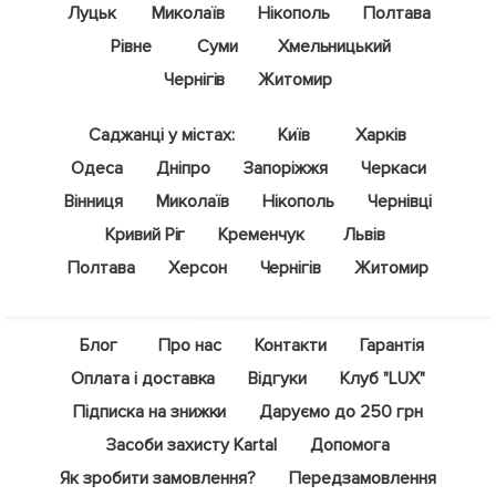
Луцьк
Миколаїв
Нікополь
Полтава
Рівне
Суми
Хмельницький
Чернігів
Житомир
Саджанці у містах:
Київ
Харків
Одеса
Дніпро
Запоріжжя
Черкаси
Вінниця
Миколаїв
Нікополь
Чернівці
Кривий Ріг
Кременчук
Львів
Полтава
Херсон
Чернігів
Житомир
Блог
Про нас
Контакти
Гарантія
Оплата і доставка
Відгуки
Клуб "LUX"
Підписка на знижки
Даруємо до 250 грн
Засоби захисту Kartal
Допомога
Як зробити замовлення?
Передзамовлення