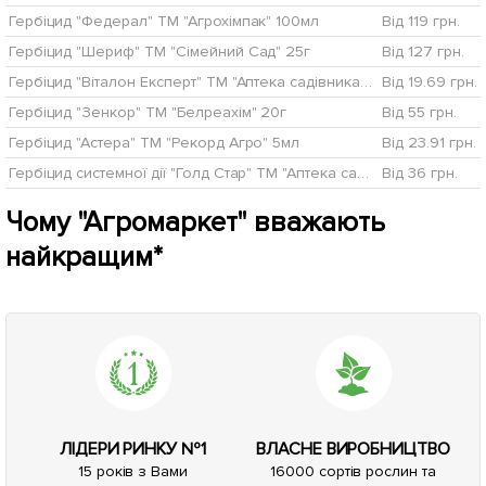
Гербіцид "Федерал" ТМ "Агрохімпак" 100мл
Від 119 грн.
Гербіцид "Шериф" ТМ "Сімейний Сад" 25г
Від 127 грн.
Гербіцид "Віталон Експерт" ТМ "Аптека садівника" 10мл
Від 19.69 грн.
Гербіцид "Зенкор" ТМ "Белреахім" 20г
Від 55 грн.
Гербіцид "Астера" ТМ "Рекорд Агро" 5мл
Від 23.91 грн.
Гербіцид системної дії "Голд Стар" ТМ "Аптека садівника" 5г
Від 36 грн.
Чому "Агромаркет" вважають
найкращим*
ЛІДЕРИ РИНКУ №1
ВЛАСНЕ ВИРОБНИЦТВО
15 років з Вами
16000 сортів рослин та