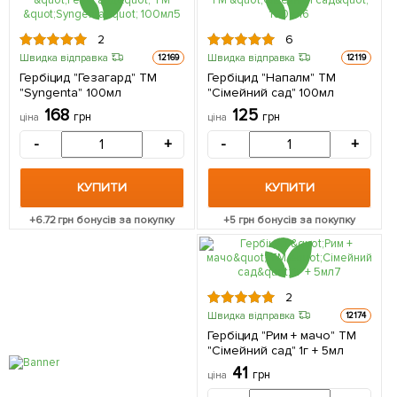
2
6
Швидка відправка
Швидка відправка
12169
12119
Гербіцид "Гезагард" ТМ
Гербіцид "Напалм" ТМ
"Syngenta" 100мл
"Сімейний сад" 100мл
168
125
грн
грн
ціна
ціна
-
+
-
+
КУПИТИ
КУПИТИ
+
6.72
грн бонусів за покупку
+
5
грн бонусів за покупку
2
Швидка відправка
12174
Гербіцид "Рим + мачо" ТМ
"Сімейний сад" 1г + 5мл
41
грн
ціна