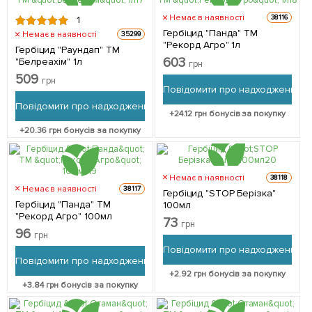
Немає в наявності
38116
1
Гербіцид "Панда" ТМ
Немає в наявності
35299
"Рекорд Агро" 1л
Гербіцид "Раундап" ТМ
603
"Белреахім" 1л
грн
509
грн
Повідомити про надходження
Повідомити про надходження
+
24.12
грн бонусів за покупку
+
20.36
грн бонусів за покупку
Немає в наявності
38118
Немає в наявності
38117
Гербіцид "STOP Берізка"
Гербіцид "Панда" ТМ
100мл
"Рекорд Агро" 100мл
73
грн
96
грн
Повідомити про надходження
Повідомити про надходження
+
2.92
грн бонусів за покупку
+
3.84
грн бонусів за покупку