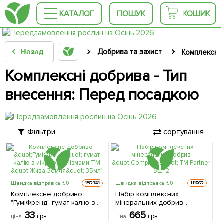
КАТАЛОГ
ПОШУК
КОШИК
Назад
Добрива та захист
Комплексні
Комплексні добрива - Тип
внесення: Перед посадкою
Фільтри
сортування
Швидка відправка
Швидка відправка
152741
111962
Комплексне добриво
Набір комплексних
"ГуміФренд" гумат калію з
мінеральних добрив
мікроорганізмами ТМ
"Complete" ТМ Partner 5шт
33
665
грн
грн
ціна
ціна
"Жива Земля" 35мл