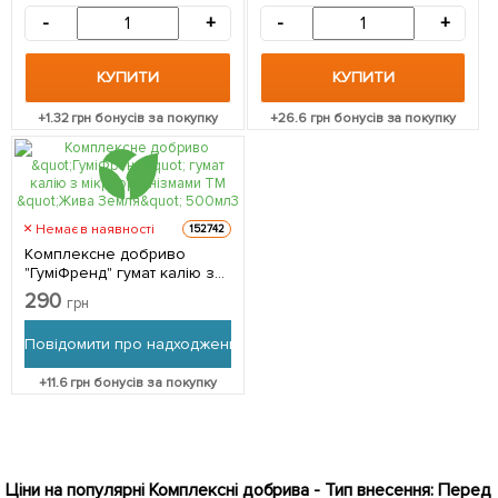
-
+
-
+
КУПИТИ
КУПИТИ
+
1.32
грн бонусів за покупку
+
26.6
грн бонусів за покупку
Немає в наявності
152742
Комплексне добриво
"ГуміФренд" гумат калію з
мікроорганізмами ТМ
290
грн
"Жива Земля" 500мл
Повідомити про надходження
+
11.6
грн бонусів за покупку
Ціни на популярні Комплексні добрива - Тип внесення: Перед