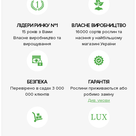
ЛІДЕРИ РИНКУ №1
ВЛАСНЕ ВИРОБНИЦТВО
15 років з Вами
16000 сортів рослин та
Власне виробництво та
насіння у найбільшому
вирощування
магазині України
БЕЗПЕКА
ГАРАНТІЯ
Перевірено в садах 3 000
Рослини приживаються або
000 клієнтів
робимо заміну
Див. умови