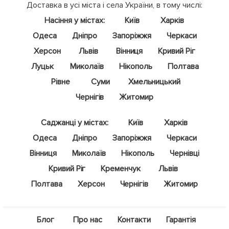
Доставка в усі міста і села України, в тому числі:
Насіння у містах:
Київ
Харків
Одеса
Дніпро
Запоріжжя
Черкаси
Херсон
Львів
Вінниця
Кривий Ріг
Луцьк
Миколаїв
Нікополь
Полтава
Рівне
Суми
Хмельницький
Чернігів
Житомир
Саджанці у містах:
Київ
Харків
Одеса
Дніпро
Запоріжжя
Черкаси
Вінниця
Миколаїв
Нікополь
Чернівці
Кривий Ріг
Кременчук
Львів
Полтава
Херсон
Чернігів
Житомир
Блог
Про нас
Контакти
Гарантія