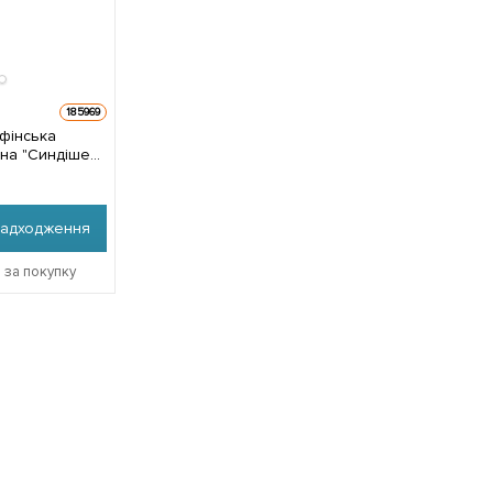
185969
фінська
вна "Синдішен"
джанець в упаковці
надходження
 за покупку