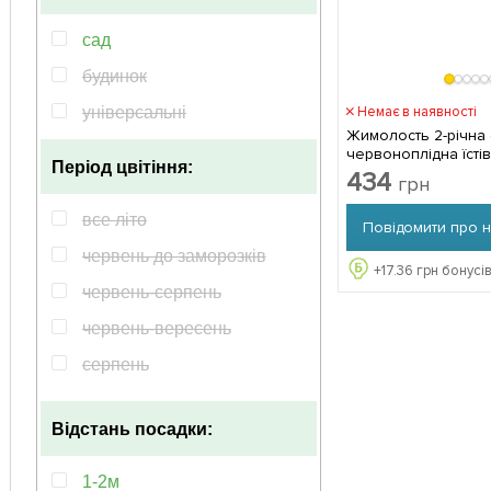
сад
будинок
Немає в наявності
універсальні
Жимолость 2-річна 
червоноплідна їсті
Період цвітіння:
вазон С1 1 са
434
грн
все літо
Повідомити про 
червень до заморозків
+
17.36
грн бонусів
червень-серпень
червень-вересень
серпень
серпень до заморозків
Відстань посадки:
серпень-жовтень
серпень вересень
1-2м