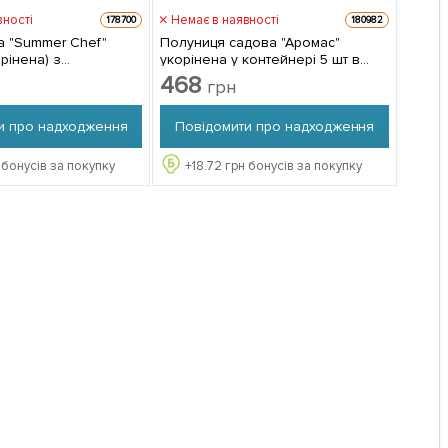
вності
Немає в наявності
178700
180982
 "Summer Chef"
Полуниця садова "Аромас"
рінена) з
укорінена у контейнері 5 шт в
1 саджанець в
упаковці
468
грн
и про надходження
Повідомити про надходження
 бонусів за покупку
+
18.72
грн бонусів за покупку