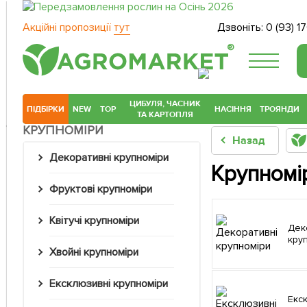
Акційні пропозиції
тут
Дзвоніть:
0 (93) 1
®
ЦИБУЛЯ, ЧАСНИК
ПІДБІРКИ
NEW
TOP
НАСІННЯ
ТРОЯНДИ
ТА КАРТОПЛЯ
КРУПНОМІРИ
Назад
Декоративні крупноміри
Крупномір
Фруктові крупноміри
Квітучі крупноміри
Декоративні
кру
Хвойні крупноміри
Ексклюзивні крупноміри
Ексклюзивні