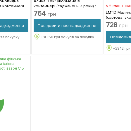
лоновидна
Алича "Гек" укорінена в
в контейнері
контейнері (саджанець 2 роки) 1
Немає в ная
в
саджанець в упаковці
764
LMTD Малина
грн
(сортова, уко
Нідерландів 
728
грн
надходження
Повідомити про надходження
упаковці
Повідомит
 за покупку
+
30.56
грн бонусів за покупку
+
29.12
грн