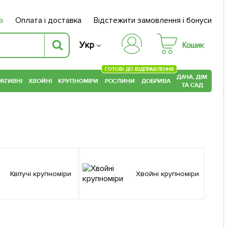
а
Оплата і доставка
Відстежити замовлення і бонуси
Укр
Кошик
ГОТОВІ ДО ВІДПРАВЛЕННЯ
ДАЧА, ДІМ
АТИВНІ
ХВОЙНІ
КРУПНОМІРИ
РОСЛИНИ
ДОБРИВА
ТА САД
Квітучі крупноміри
Хвойні крупноміри