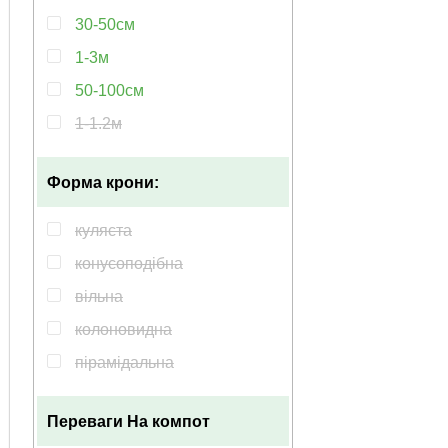
квітень-травень
30-50см
квітень-жовтень
1-3м
липень
50-100см
липень до заморозків
1-1.2м
липень серпень
10-20см
липень-листопад
Форма крони:
10-30см
липень-жовтень
100-120см
куляста
липень-вересень
100-150см
конусоподібна
червень
15-20см
вільна
червень-липень
25см
колоновидна
червень-жовтень
30см
пірамідальна
травень-серпень
45см
парасолькова
травень-липень
60-100см
Переваги
На компот
плакуча
травень-червень