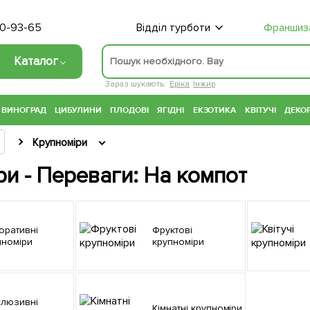
70-93-65
Відділ турботи
Франшиз
Каталог
Зараз шукають:
Еріка
Інжир
ВИНОГРАД
ЦИБУЛИНИ
ПЛОДОВІ
ЯГІДНІ
ЕКЗОТИКА
КВІТУЧІ
ДЕКОР
Крупноміри
и - Переваги: На компот
Фруктові
пноміри
крупноміри
Кімнатні крупноміри