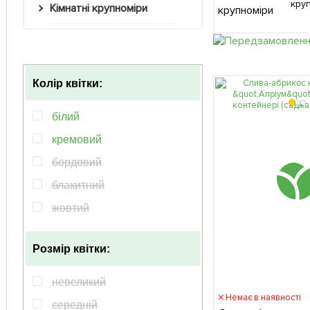
кру
Кімнатні крупноміри
Колір квітки:
білий
кремовий
бордовий
блакитний
жовтий
зелений
Розмір квітки:
кораловий
коричневий
невеликий
Немає в наявності
червоний
середній