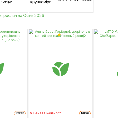
пноміри
Немає в наявності
153080
178569