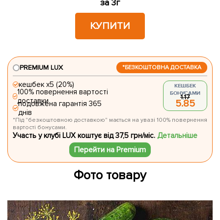
за 3г
КУПИТИ
PREMIUM LUX
*БЕЗКОШТОВНА ДОСТАВКА
кешбек х5 (20%)
КЕШБЕК
100% повернення вартості
БОНУСАМИ
1.17
доставки
5.85
подовжена гарантія 365
днів
*Під "безкоштовною доставкою" мається на увазі 100% повернення
вартості бонусами.
Участь у клубі LUX коштує від 37,5 грн/міс.
Детальніше
Перейти на Premium
Фото товару