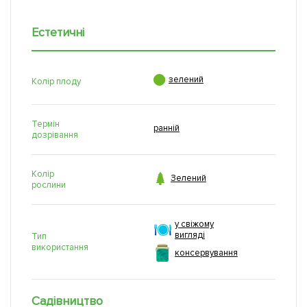
Естетичні

зелений
Колір плоду
Термін
ранній
дозрівання
Колір

Зелений
рослини
у свіжому
вигляді
Тип
використання
консервування
Садівництво