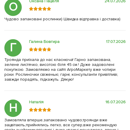
Оксана Пацеля
24.07.2026
О
Чудово запаковані рослинки) Швидка відправка і доставка)
Галина Бовгира
17.07.2026
Г
Троянда приїхала до нас класнюча! Гарно запакована,
зелене листячко, висотою біля 45 см.! Дуже задоволені
покупкою. Замовляємо на сайті АгроМаркету вже чотири
роки. Рослиночки свіженькі, гарні, консультанти привітливі,
завжди порадять, підкажуть. Дякую!
Наталія
16.07.2026
Н
Замовляла вперше,запаковано чудово,троянди вже
зацвітають,прийнялись легко, все супер,вже рекомендую
своїм знайомим,ввічливі і дуже уважні менеджера, дякую і