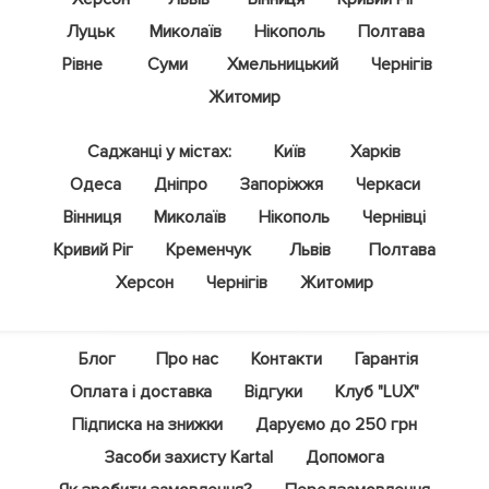
Луцьк
Миколаїв
Нікополь
Полтава
Рівне
Суми
Хмельницький
Чернігів
Житомир
Саджанці у містах:
Київ
Харків
Одеса
Дніпро
Запоріжжя
Черкаси
Вінниця
Миколаїв
Нікополь
Чернівці
Кривий Ріг
Кременчук
Львів
Полтава
Херсон
Чернігів
Житомир
Блог
Про нас
Контакти
Гарантія
Оплата і доставка
Відгуки
Клуб "LUX"
Підписка на знижки
Даруємо до 250 грн
Засоби захисту Kartal
Допомога