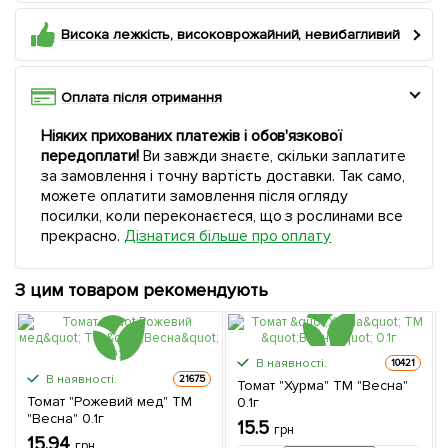
Висока лежкість, високоврожайний, невибагливий
Оплата після отримання
Ніяких прихованих платежів і обов'язкової
передоплати!
Ви завжди знаєте, скільки заплатите
за замовлення і точну вартість доставки. Так само,
можете оплатити замовлення після огляду
посилки, коли переконаєтеся, що з рослинами все
прекрасно.
Дізнатися більше про оплату
З цим товаром рекомендують
В наявності.
10421
В наявності.
21675
Томат "Хурма" ТМ "Весна"
Томат "Рожевий мед" ТМ
0.1г
"Весна" 0.1г
15.5
грн
15.94
грн