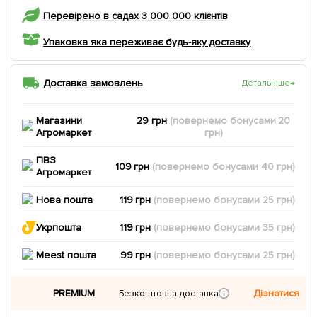
Перевірено в садах 3 000 000 клієнтів
Упаковка яка переживає будь-яку доставку
Доставка замовлень
Детальніше
→
Магазини
29 грн
(повернемо
бонусами
20
Агромаркет
грн)
ПВЗ
109 грн
(повернемо
бонусами
40
грн)
Агромаркет
Нова пошта
119 грн
(повернемо
бонусами
25
грн)
Укрпошта
119 грн
(повернемо
бонусами
35
грн)
Meest пошта
99 грн
(повернемо
бонусами
25
грн)
PREMIUM
Дізнатися
Безкоштовна доставка