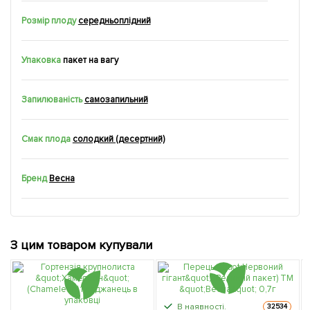
Розмір плоду
середньоплідний
Упаковка
пакет на вагу
Запилюваність
самозапильний
Смак плода
солодкий (десертний)
Бренд
Весна
З цим товаром купували
В наявності.
32534