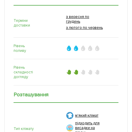
з вересня по
Терміни
грудень
доставки
з лютого по червень
Рівень
поливу
Рівень
складності
догляду
Розташування
м'який клімат
підходить для
висадки на
Тип клімату