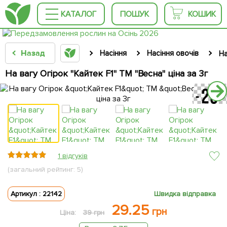
КАТАЛОГ
ПОШУК
КОШИК
Назад
Насіння
Насіння овочів
На
На вагу Огірок "Кайтек F1" ТМ "Весна" ціна за 3г
1 відгуків
(загальний рейтинг: 5)
Артикул : 22142
Швидка відправка
29.25
грн
Ціна:
39 грн