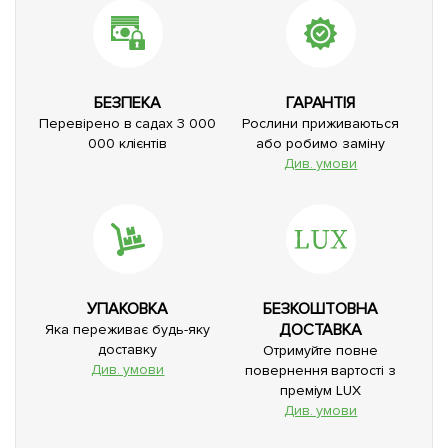
БЕЗПЕКА
ГАРАНТІЯ
Перевірено в садах 3 000
Рослини приживаються
000 клієнтів
або робимо заміну
Див. умови
УПАКОВКА
БЕЗКОШТОВНА
ДОСТАВКА
Яка переживає будь-яку
доставку
Отримуйте повне
Див. умови
повернення вартості з
преміум LUX
Див. умови