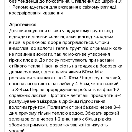
без тенденції до пожовтіння. Ставлення до ширини 3:
1. Рекомендується для вживання в свіжому вигляді,
косервірованія, квашення.
Агротехніка:
Для вирощування огірка у відкритому грунті слід
відводити ділянки сонячні, захищені від холодних
вітрів, з родючою добре прогріваються. Огірки
вимогливі до вологи і тепла, грунт під огірками ніколи
не повинна висихати, так як можливе утворення
гірких плодів. До посіву приступають при настанні
стійкого тепла. Насіння сіють на грядках в борозенки
двома рядами, відстань між якими 60см. Між
рослинами залишають по 2-10см. Якщо грунт легкий,
насіння загортають на глибину 4-5 см, якщо важкий,
то 3-4см. Перше проріджування роблять на фазі 1-2
справжніх листків. Протягом вегетації проводять 3-4
розпушування міжрядь з дрібним підгортання
вологим ґрунтом. Поливати огірки бажано через 3-4
дня, причому тільки теплою водою. Збирати врожай
зеленцов слід через 1-2 дня, так як більш рідкісні
збори затримують розвитку зав'язі і знижують
урожай.