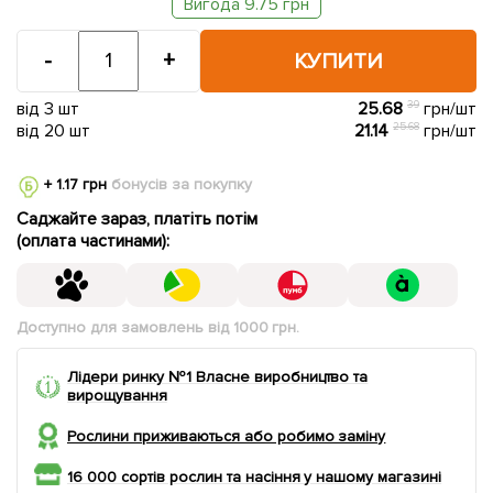
Вигода 9.75 грн
-
+
КУПИТИ
від 3 шт
25.68
39
грн/шт
від 20 шт
21.14
25.68
грн/шт
+ 1.17 грн
бонусів за покупку
Саджайте зараз, платіть потім
(оплата частинами):
Доступно для замовлень від 1000 грн.
Лідери ринку №1 Власне виробництво та
вирощування
Рослини приживаються або робимо заміну
16 000 сортів рослин та насіння у нашому магазині