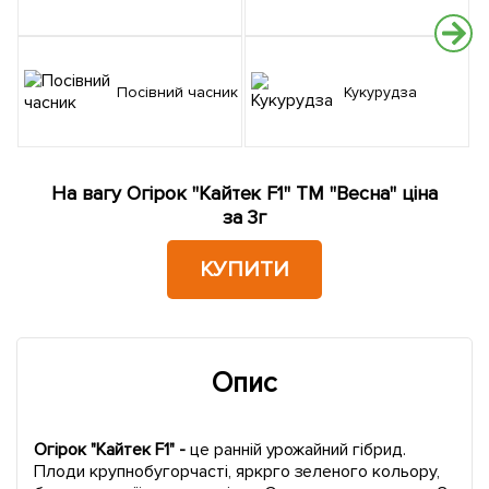
Посівний часник
Кукурудза
На вагу Огірок "Кайтек F1" ТМ "Весна" ціна
за 3г
КУПИТИ
Опис
Огірок "Кайтек F1" -
це ранній урожайний гібрид.
Плоди крупнобугорчасті, яркрго зеленого кольору,