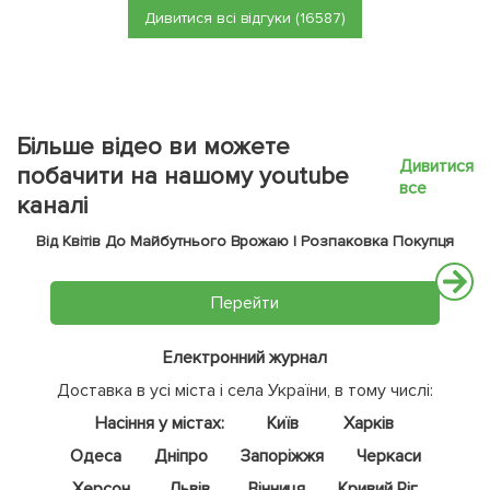
Дивитися всі відгуки (16587)
Більше відео ви можете
Дивитися
побачити на нашому youtube
все
каналі
Від Квітів До Майбутнього Врожаю | Розпаковка Покупця
Перейти
Електронний журнал
Доставка в усі міста і села України, в тому числі:
Насіння у містах:
Київ
Харків
Одеса
Дніпро
Запоріжжя
Черкаси
Херсон
Львів
Вінниця
Кривий Ріг