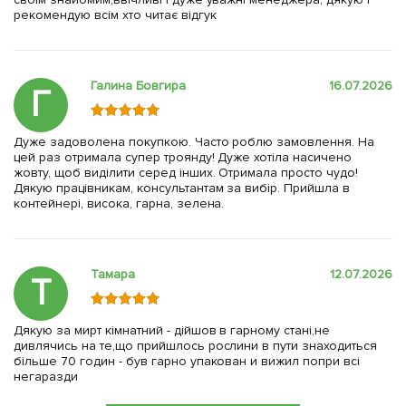
рекомендую всім хто читає відгук
Галина Бовгира
16.07.2026
Г
Дуже задоволена покупкою. Часто роблю замовлення. На
цей раз отримала супер троянду! Дуже хотіла насичено
жовту, щоб виділити серед інших. Отримала просто чудо!
Дякую працівникам, консультантам за вибір. Прийшла в
контейнері, висока, гарна, зелена.
Тамара
12.07.2026
Т
Дякую за мирт кімнатний - дійшов в гарному стані,не
дивлячись на те,що прийшлось рослини в пути знаходиться
більше 70 годин - був гарно упакован и вижил попри всі
негаразди