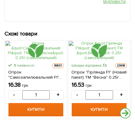
Відповісти
Схожі товари
В наявності.
Швидка відправка
18831
23618
Огірок
Огірок "Гірлянда F1" (Новий
"Самозапилювальний F1"
пакет) ТМ "Весна" 0.25г
ТМ "Весна" 0.25г
(самозапильний)
16.38
16.53
грн
грн
(самозапильний)
-
+
-
+
КУПИТИ
КУПИТИ