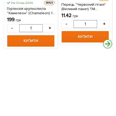
На Осінь-2026
38423
Перець "Червоний гігант"
Гортензія крупнолиста
(Великий пакет) ТМ
"Хамелеон" (Chameleon) 1
"Весна" 0,7г
11.42
грн
саджанець в упаковці
199
грн
-
+
-
+
КУПИТИ
КУПИТИ