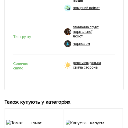
півдні
помірний клімат
звичайна грунт
нормальної
якості
Тип грунту
чорнозем
рекомендується
Сонячне
світла сторона
світло
Також купують у категоріях
Томат
Капуста