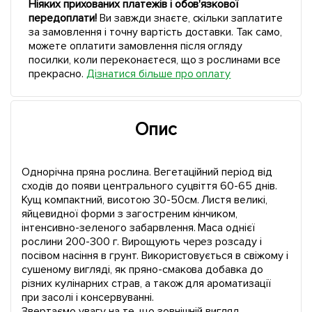
Ніяких прихованих платежів і обов'язкової
передоплати!
Ви завжди знаєте, скільки заплатите
за замовлення і точну вартість доставки. Так само,
можете оплатити замовлення після огляду
посилки, коли переконаєтеся, що з рослинами все
прекрасно.
Дізнатися більше про оплату
Опис
Однорічна пряна рослина. Вегетаційний період від
сходів до появи центрального суцвіття 60-65 днів.
Кущ компактний, висотою 30-50см. Листя великі,
яйцевидної форми з загостреним кінчиком,
інтенсивно-зеленого забарвлення. Маса однієї
рослини 200-300 г. Вирощують через розсаду і
посівом насіння в грунт. Використовується в свіжому і
сушеному вигляді, як пряно-смакова добавка до
різних кулінарних страв, а також для ароматизації
при засолі і консервуванні.
Звертаємо увагу на те, що зовнішній вигляд