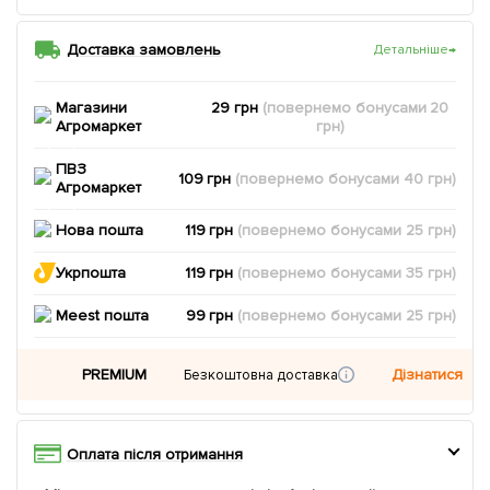
Доставка замовлень
Детальніше
→
Магазини
29 грн
(повернемо
бонусами
20
Агромаркет
грн)
ПВЗ
109 грн
(повернемо
бонусами
40
грн)
Агромаркет
Нова пошта
119 грн
(повернемо
бонусами
25
грн)
Укрпошта
119 грн
(повернемо
бонусами
35
грн)
Meest пошта
99 грн
(повернемо
бонусами
25
грн)
PREMIUM
Дізнатися
Безкоштовна доставка
Оплата після отримання