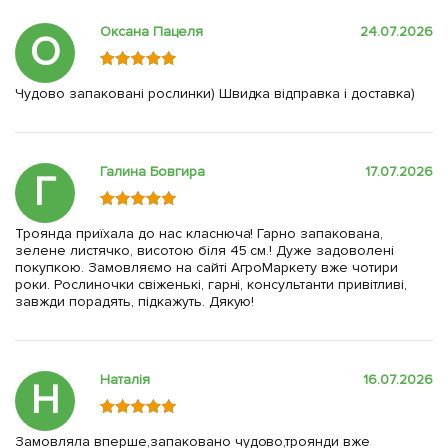
Оксана Пацеля
24.07.2026
О
Чудово запаковані рослинки) Швидка відправка і доставка)
Галина Бовгира
17.07.2026
Г
Троянда приїхала до нас класнюча! Гарно запакована,
зелене листячко, висотою біля 45 см.! Дуже задоволені
покупкою. Замовляємо на сайті АгроМаркету вже чотири
роки. Рослиночки свіженькі, гарні, консультанти привітливі,
завжди порадять, підкажуть. Дякую!
Наталія
16.07.2026
Н
Замовляла вперше,запаковано чудово,троянди вже