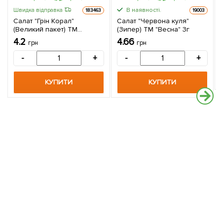
В наявності.
Швидка відправка
183463
19003
Салат "Грін Корал"
Салат "Червона куля"
(Великий пакет) ТМ
(Зипер) ТМ "Весна" 3г
"Весна" 3г
4.2
4.66
грн
грн
-
+
-
+
КУПИТИ
КУПИТИ