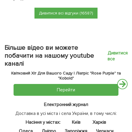
Дивитися всі відгуки (16587)
Більше відео ви можете
Дивитися
побачити на нашому youtube
все
каналі
Квітковий Хіт Для Вашого Саду | Ліатріс "Rose Purple" та
"Kobold"
Перейти
Електронний журнал
Доставка в усі міста і села України, в тому числі:
Насіння у містах:
Київ
Харків
Одеса
Дніпро
Запоріжжя
Черкаси