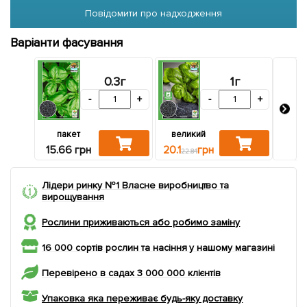
Повідомити про надходження
Варіанти фасування
0.3г
1г
-
+
-
+
пакет
великий
зі
15.66 грн
20.1
грн
22.8
22.84
Лідери ринку №1 Власне виробництво та
вирощування
Рослини приживаються або робимо заміну
16 000 сортів рослин та насіння у нашому магазині
Перевірено в садах 3 000 000 клієнтів
Упаковка яка переживає будь-яку доставку