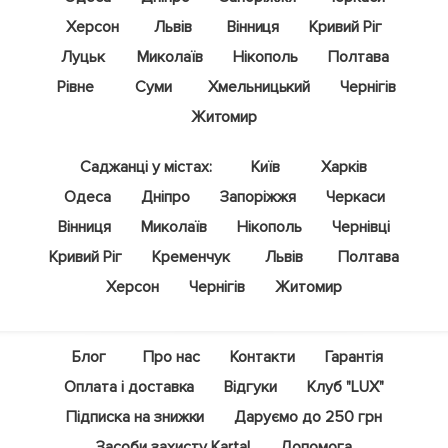
Херсон
Львів
Вінниця
Кривий Ріг
Луцьк
Миколаїв
Нікополь
Полтава
Рівне
Суми
Хмельницький
Чернігів
Житомир
Саджанці у містах:
Київ
Харків
Одеса
Дніпро
Запоріжжя
Черкаси
Вінниця
Миколаїв
Нікополь
Чернівці
Кривий Ріг
Кременчук
Львів
Полтава
Херсон
Чернігів
Житомир
Блог
Про нас
Контакти
Гарантія
Оплата і доставка
Відгуки
Клуб "LUX"
Підписка на знижки
Даруємо до 250 грн
Засоби захисту Kartal
Допомога