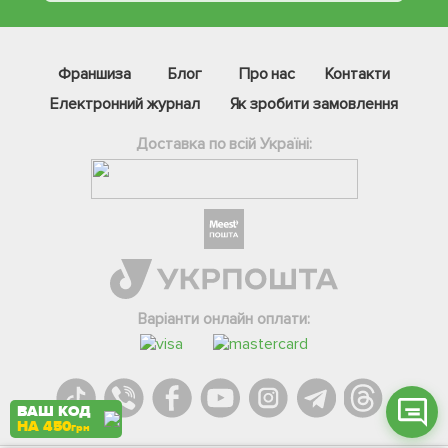
Франшиза
Блог
Про нас
Контакти
Електронний журнал
Як зробити замовлення
Доставка по всій Україні:
Фейсбук
Телеграм
Вайбер
Інстаграм
Варіанти онлайн оплати:
Онлайн чат
ВАШ КОД
НА 450
грн