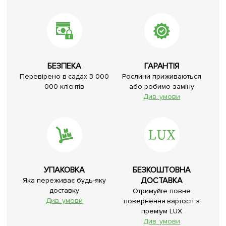
БЕЗПЕКА
ГАРАНТІЯ
Перевірено в садах 3 000
Рослини приживаються
000 клієнтів
або робимо заміну
Див. умови
УПАКОВКА
БЕЗКОШТОВНА
ДОСТАВКА
Яка переживає будь-яку
доставку
Отримуйте повне
Див. умови
повернення вартості з
преміум LUX
Див. умови