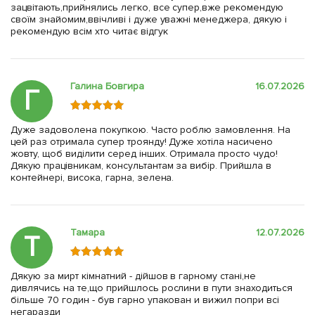
зацвітають,прийнялись легко, все супер,вже рекомендую
своїм знайомим,ввічливі і дуже уважні менеджера, дякую і
рекомендую всім хто читає відгук
Галина Бовгира
16.07.2026
Г
Дуже задоволена покупкою. Часто роблю замовлення. На
цей раз отримала супер троянду! Дуже хотіла насичено
жовту, щоб виділити серед інших. Отримала просто чудо!
Дякую працівникам, консультантам за вибір. Прийшла в
контейнері, висока, гарна, зелена.
Тамара
12.07.2026
Т
Дякую за мирт кімнатний - дійшов в гарному стані,не
дивлячись на те,що прийшлось рослини в пути знаходиться
більше 70 годин - був гарно упакован и вижил попри всі
негаразди