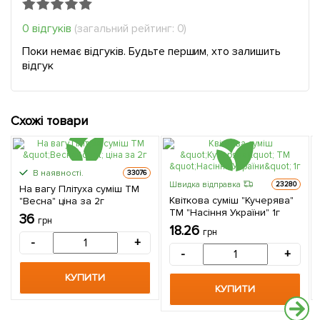
0 відгуків
(загальний рейтинг: 0)
Поки немає відгуків. Будьте першим, хто залишить
відгук
Схожі товари
В наявності.
33076
Швидка відправка
23280
На вагу Плітуха суміш ТМ
Квіткова суміш "Кучерява"
"Весна" ціна за 2г
ТМ "Насіння України" 1г
36
грн
18.26
грн
-
+
-
+
КУПИТИ
КУПИТИ