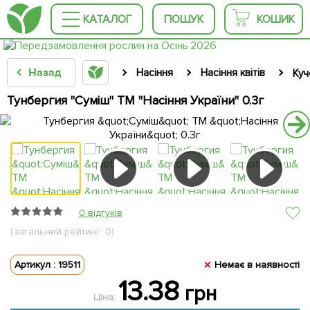
КАТАЛОГ
ПОШУК
КОШИК
Назад
Насіння
Насіння квітів
Куч
Тунбергия "Суміш" ТМ "Насіння України" 0.3г
0 відгуків
(загальний рейтинг: 0)
Артикул : 19511
Немає в наявності
13.38
грн
Ціна: