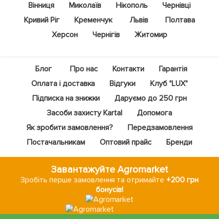
Вінниця
Миколаїв
Нікополь
Чернівці
Кривий Ріг
Кременчук
Львів
Полтава
Херсон
Чернігів
Житомир
Блог
Про нас
Контакти
Гарантія
Оплата і доставка
Відгуки
Клуб "LUX"
Підписка на знижки
Даруємо до 250 грн
Засоби захисту Kartal
Допомога
Як зробити замовлення?
Передзамовлення
Постачальникам
Оптовий прайс
Бренди
Завантажуйте Agromarket
Зробіть перше замовлення та отримайте
+200 грн
бонусів!