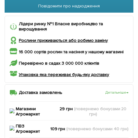
Повідомити про надходження
Лідери ринку №1 Власне виробництво та
вирощування
Рослини приживаються або робимо заміну
16 000 сортів рослин та насіння у нашому магазині
Перевірено в садах 3 000 000 клієнтів
Упаковка яка переживає будь-яку доставку
Доставка замовлень
Детальніше
→
Магазини
29 грн
(повернемо
бонусами
20
Агромаркет
грн)
ПВЗ
109 грн
(повернемо
бонусами
40
грн)
Агромаркет