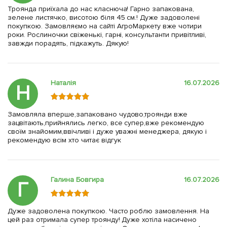
Троянда приїхала до нас класнюча! Гарно запакована,
зелене листячко, висотою біля 45 см.! Дуже задоволені
покупкою. Замовляємо на сайті АгроМаркету вже чотири
роки. Рослиночки свіженькі, гарні, консультанти привітливі,
завжди порадять, підкажуть. Дякую!
Наталія
16.07.2026
Н
Замовляла вперше,запаковано чудово,троянди вже
зацвітають,прийнялись легко, все супер,вже рекомендую
своїм знайомим,ввічливі і дуже уважні менеджера, дякую і
рекомендую всім хто читає відгук
Галина Бовгира
16.07.2026
Г
Дуже задоволена покупкою. Часто роблю замовлення. На
цей раз отримала супер троянду! Дуже хотіла насичено