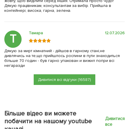
жовту, щоб виділити серед інших. Отримала просто чудо!
Дякую працівникам, консультантам за вибір. Прийшла в
контейнері, висока, гарна, зелена.
Тамара
12.07.2026
Т
Дякую за мирт кімнатний - дійшов в гарному стані,не
дивлячись на те,що прийшлось рослини в пути знаходиться
більше 70 годин - був гарно упакован и вижил попри всі
негаразди
Дивитися всі відгуки (16587)
Більше відео ви можете
Дивитися
побачити на нашому youtube
все