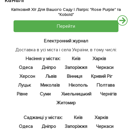
каналі
Квітковий Хіт Для Вашого Саду | Ліатріс "Rose Purple" та
"Kobold"
Перейти
Електронний журнал
Доставка в усі міста і села України, в тому числі:
Насіння у містах:
Київ
Харків
Одеса
Дніпро
Запоріжжя
Черкаси
Херсон
Львів
Вінниця
Кривий Ріг
Луцьк
Миколаїв
Нікополь
Полтава
Рівне
Суми
Хмельницький
Чернігів
Житомир
Саджанці у містах:
Київ
Харків
Одеса
Дніпро
Запоріжжя
Черкаси