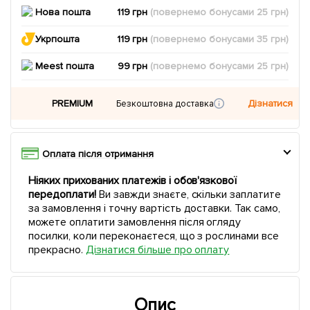
Нова пошта
119 грн
(повернемо
бонусами
25
грн)
Укрпошта
119 грн
(повернемо
бонусами
35
грн)
Meest пошта
99 грн
(повернемо
бонусами
25
грн)
PREMIUM
Дізнатися
Безкоштовна доставка
Оплата після отримання
Ніяких прихованих платежів і обов'язкової
передоплати!
Ви завжди знаєте, скільки заплатите
за замовлення і точну вартість доставки. Так само,
можете оплатити замовлення після огляду
посилки, коли переконаєтеся, що з рослинами все
прекрасно.
Дізнатися більше про оплату
Опис