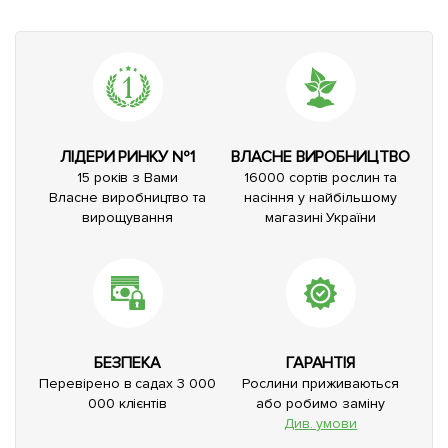
ЛІДЕРИ РИНКУ №1
ВЛАСНЕ ВИРОБНИЦТВО
15 років з Вами
16000 сортів рослин та
Власне виробництво та
насіння у найбільшому
вирощування
магазині України
БЕЗПЕКА
ГАРАНТІЯ
Перевірено в садах 3 000
Рослини приживаються
000 клієнтів
або робимо заміну
Див. умови