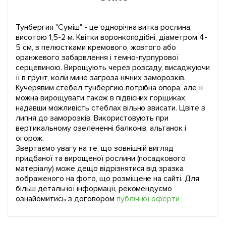
Тунбергия "Суміш" - це однорічна витка рослина,
висотою 1,5-2 м. Квітки воронкоподібні, діаметром 4-
5 см, з пелюстками кремового, жовтого або
оранжевого забарвлення і темно-пурпурової
серцевиною. Вирощують через розсаду, висаджуючи
її в грунт, коли мине загроза нічних заморозків.
Кучерявим стебел тунбергию потрібна опора, але її
можна вирощувати також в підвісних горщиках,
надавши можливість стеблах вільно звисати. Цвіте з
липня до заморозків. Використовують при
вертикальному озелененні балконів, альтанок і
огорож.
Звертаємо увагу на те, що зовнішній вигляд
придбаної та вирощеної рослини (посадкового
матеріалу) може дещо відрізнятися від зразка
зображеного на фото, що розміщене на сайті. Для
більш детальної інформації, рекомендуємо
ознайомитись з договором
публічної оферти