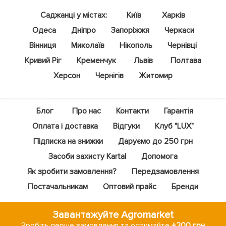
Саджанці у містах:
Київ
Харків
Одеса
Дніпро
Запоріжжя
Черкаси
Вінниця
Миколаїв
Нікополь
Чернівці
Кривий Ріг
Кременчук
Львів
Полтава
Херсон
Чернігів
Житомир
Блог
Про нас
Контакти
Гарантія
Оплата і доставка
Відгуки
Клуб "LUX"
Підписка на знижки
Даруємо до 250 грн
Засоби захисту Kartal
Допомога
Як зробити замовлення?
Передзамовлення
Постачальникам
Оптовий прайс
Бренди
Завантажуйте Agromarket
Зробіть перше замовлення та отримайте
+200 грн