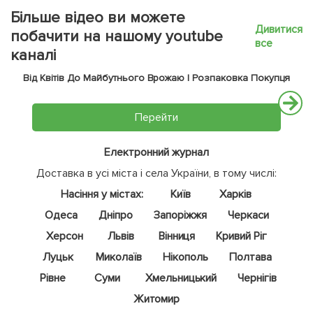
Більше відео ви можете
Дивитися
побачити на нашому youtube
все
каналі
Від Квітів До Майбутнього Врожаю | Розпаковка Покупця
Перейти
Електронний журнал
Доставка в усі міста і села України, в тому числі:
Насіння у містах:
Київ
Харків
Одеса
Дніпро
Запоріжжя
Черкаси
Херсон
Львів
Вінниця
Кривий Ріг
Луцьк
Миколаїв
Нікополь
Полтава
Рівне
Суми
Хмельницький
Чернігів
Житомир