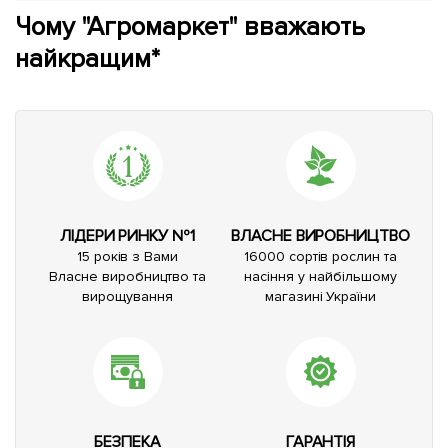
Чому "Агромаркет" вважають
найкращим*
ЛІДЕРИ РИНКУ №1
ВЛАСНЕ ВИРОБНИЦТВО
15 років з Вами
16000 сортів рослин та
Власне виробництво та
насіння у найбільшому
вирощування
магазині України
БЕЗПЕКА
ГАРАНТІЯ