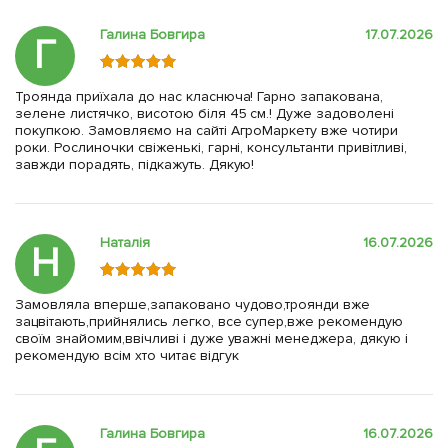
Галина Бовгира
17.07.2026
Г
Троянда приїхала до нас класнюча! Гарно запакована,
зелене листячко, висотою біля 45 см.! Дуже задоволені
покупкою. Замовляємо на сайті АгроМаркету вже чотири
роки. Рослиночки свіженькі, гарні, консультанти привітливі,
завжди порадять, підкажуть. Дякую!
Наталія
16.07.2026
Н
Замовляла вперше,запаковано чудово,троянди вже
зацвітають,прийнялись легко, все супер,вже рекомендую
своїм знайомим,ввічливі і дуже уважні менеджера, дякую і
рекомендую всім хто читає відгук
Галина Бовгира
16.07.2026