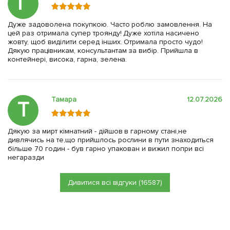
Г
Дуже задоволена покупкою. Часто роблю замовлення. На
цей раз отримала супер троянду! Дуже хотіла насичено
жовту, щоб виділити серед інших. Отримала просто чудо!
Дякую працівникам, консультантам за вибір. Прийшла в
контейнері, висока, гарна, зелена.
Тамара
12.07.2026
Т
Дякую за мирт кімнатний - дійшов в гарному стані,не
дивлячись на те,що прийшлось рослини в пути знаходиться
більше 70 годин - був гарно упакован и вижил попри всі
негаразди
Дивитися всі відгуки (16587)