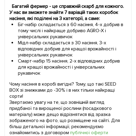
Багатий фермер - це справжній скарб для кожного.
У нас ви зможете знайти 7 варіацій таких коробок
насіння, які поділені на 3 категорії, а саме:
Біг-набір складається з 60 насіння, 4-х добрив в
тому числі і найкраще добриво AGRO-X і
універсальних рукавичок
Мідл-набір складається з 30 насіння, 3-х
відповідних добрив для кращої врожайності і
універсальних рукавичок
Смарт-набір 15 насіння, 2-х відповідних добрив
для кращої врожайності і універсальних
рукавичок
Чому насіння в коробі вигідні? Тому, що такі SEED
BOX зі знижками до -30% і в них тільки найкращі
сорти!
Звертаємо увагу на те, що зовнішній вигляд
придбаної та вирощеної рослини (посадкового
матеріалу) може дещо відрізнятися від зразка
зображеного на фото, що розміщене на сайті. Для
більш детальної інформації, рекомендуємо
ознайомитись з договором
публічної оферти