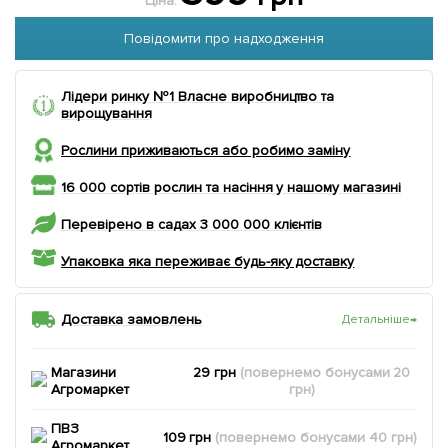
Ціна:
Повідомити про надходження
Лідери ринку №1 Власне виробництво та
вирощування
Рослини приживаються або робимо заміну
16 000 сортів рослин та насіння у нашому магазині
Перевірено в садах 3 000 000 клієнтів
Упаковка яка переживає будь-яку доставку
Доставка замовлень
Детальніше
→
Магазини
29 грн
(повернемо
бонусами
20
Агромаркет
грн)
ПВЗ
109 грн
(повернемо
бонусами
40
грн)
Агромаркет