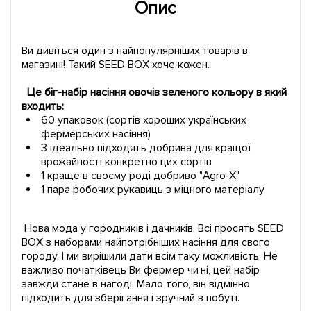
Опис
Ви дивіться один з найпопулярніших товарів в
магазині! Такий SEED BOX хоче кожен.
Це біг-набір насіння овочів зеленого кольору в який
входить:
60 упаковок (сортів хороших українських
фермерських насіння)
3 ідеально підходять добрива для кращої
врожайності конкретно цих сортів
1 краще в своєму роді добриво "Agro-X"
1 пара робочих рукавиць з міцного матеріалу
Нова мода у городників і дачників. Всі просять SEED
BOX з наборами найпотрібніших насіння для свого
городу. І ми вирішили дати всім таку можливість. Не
важливо початківець Ви фермер чи ні, цей набір
завжди стане в нагоді. Мало того, він відмінно
підходить для зберігання і зручний в побуті.