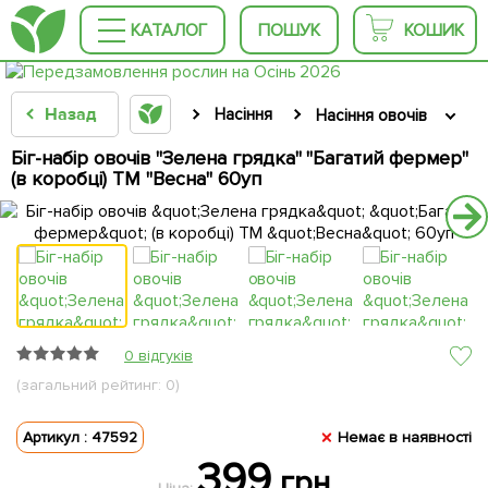
КАТАЛОГ
ПОШУК
КОШИК
Назад
Насіння
Насіння овочів
Біг-набір овочів "Зелена грядка" "Багатий фермер"
(в коробці) ТМ "Весна" 60уп
0 відгуків
(загальний рейтинг: 0)
Артикул : 47592
Немає в наявності
399
грн