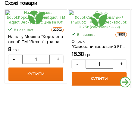
Схожі товари
В наявності.
22202
В наявності.
18831
На вагу Морква "Королева
Огірок
осені" ТМ "Весна" ціна за
"Самозапилювальний F1"
10г
8
грн
ТМ "Весна" 0.25г
16.38
грн
(самозапильний)
-
+
-
+
КУПИТИ
КУПИТИ