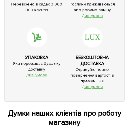
Перевірено в садах 3 000
Рослини приживаються
000 клієнтів
або робимо заміну
Див. умови
УПАКОВКА
БЕЗКОШТОВНА
ДОСТАВКА
Яка переживає будь-яку
доставку
Отримуйте повне
Див. умови
повернення вартості з
преміум LUX
Див. умови
Думки наших клієнтів про роботу
магазину