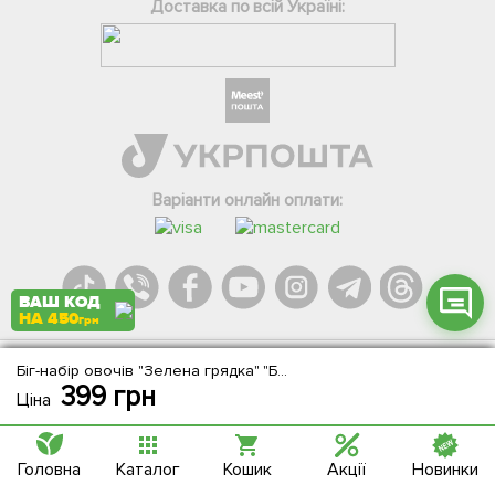
Доставка по всій Україні:
Фейсбук
Телеграм
Вайбер
Інстаграм
Варіанти онлайн оплати:
Онлайн чат
ВАШ КОД
НА 450
грн
Біг-набір овочів "Зелена грядка" "Багатий фермер" (в коробці) ТМ "Весна" 60уп
Agromarket.Copyright © 2013-2026. Всі права захищені
399
грн
Ціна
Головна
Каталог
Кошик
Акції
Новинки