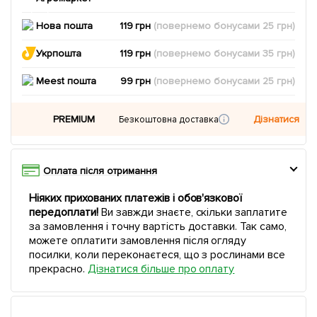
Нова пошта
119 грн
(повернемо
бонусами
25
грн)
Укрпошта
119 грн
(повернемо
бонусами
35
грн)
Meest пошта
99 грн
(повернемо
бонусами
25
грн)
PREMIUM
Дізнатися
Безкоштовна доставка
Оплата після отримання
Ніяких прихованих платежів і обов'язкової
передоплати!
Ви завжди знаєте, скільки заплатите
за замовлення і точну вартість доставки. Так само,
можете оплатити замовлення після огляду
посилки, коли переконаєтеся, що з рослинами все
прекрасно.
Дізнатися більше про оплату