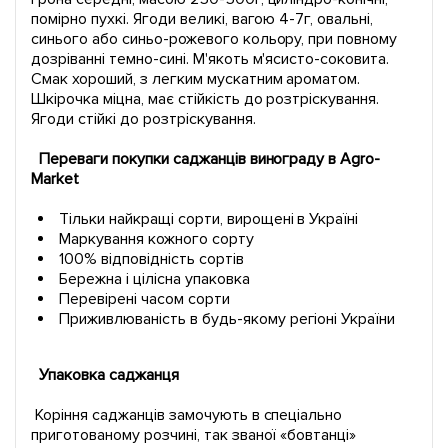
помірно пухкі. Ягоди великі, вагою 4-7г, овальні,
синього або синьо-рожевого кольору, при повному
дозріванні темно-сині. М'якоть м'ясисто-соковита.
Смак хороший, з легким мускатним ароматом.
Шкірочка міцна, має стійкість до розтріскування.
Ягоди стійкі до розтріскування.
Переваги покупки саджанців винограду в Agro-
Market
Тільки найкращі сорти, вирощені в Україні
Маркування кожного сорту
100% відповідність сортів
Бережна і цілісна упаковка
Перевірені часом сорти
Приживлюваність в будь-якому регіоні України
Упаковка саджанця
Коріння саджанців замочують в спеціально
приготованому розчині, так званої «бовтанці»