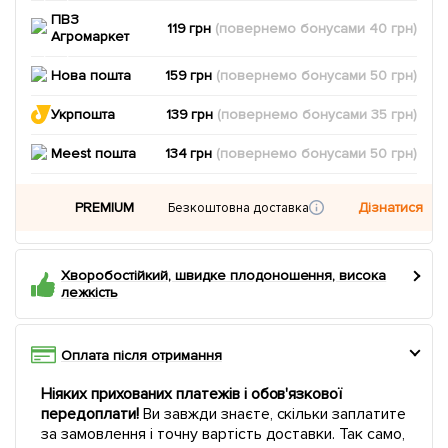
ПВЗ
119 грн
(повернемо
бонусами
40
грн)
Агромаркет
Нова пошта
159 грн
(повернемо
бонусами
50
грн)
Укрпошта
139 грн
(повернемо
бонусами
35
грн)
Meest пошта
134 грн
(повернемо
бонусами
50
грн)
PREMIUM
Дізнатися
Безкоштовна доставка
Хворобостійкий, швидке плодоношення, висока
лежкість
Оплата після отримання
Ніяких прихованих платежів і обов'язкової
передоплати!
Ви завжди знаєте, скільки заплатите
за замовлення і точну вартість доставки. Так само,