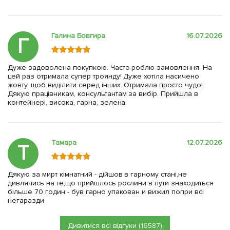
Галина Бовгира
16.07.2026
Г
Дуже задоволена покупкою. Часто роблю замовлення. На
цей раз отримала супер троянду! Дуже хотіла насичено
жовту, щоб виділити серед інших. Отримала просто чудо!
Дякую працівникам, консультантам за вибір. Прийшла в
контейнері, висока, гарна, зелена.
Тамара
12.07.2026
Т
Дякую за мирт кімнатний - дійшов в гарному стані,не
дивлячись на те,що прийшлось рослини в пути знаходиться
більше 70 годин - був гарно упакован и вижил попри всі
негаразди
Дивитися всі відгуки (16587)