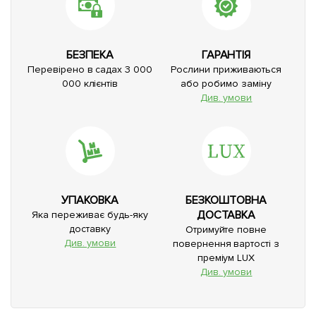
БЕЗПЕКА
ГАРАНТІЯ
Перевірено в садах 3 000
Рослини приживаються
000 клієнтів
або робимо заміну
Див. умови
УПАКОВКА
БЕЗКОШТОВНА
ДОСТАВКА
Яка переживає будь-яку
доставку
Отримуйте повне
Див. умови
повернення вартості з
преміум LUX
Див. умови