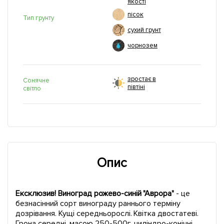
якості
пісок
Тип грунту
сухий грунт
чорнозем
зростає в
Сонячне
півтіні
світло
Опис
Ексклюзив! Виноград рожево-синій "Аврора"
- це
безнасінний сорт винограду раннього терміну
дозрівання. Кущі середньорослі. Квітка двостатеві.
Грона середні, масою 250-500г, циліндро-конічні,