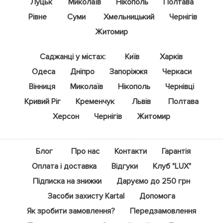
Луцьк
Миколаїв
Нікополь
Полтава
Рівне
Суми
Хмельницький
Чернігів
Житомир
Саджанці у містах:
Київ
Харків
Одеса
Дніпро
Запоріжжя
Черкаси
Вінниця
Миколаїв
Нікополь
Чернівці
Кривий Ріг
Кременчук
Львів
Полтава
Херсон
Чернігів
Житомир
Блог
Про нас
Контакти
Гарантія
Оплата і доставка
Відгуки
Клуб "LUX"
Підписка на знижки
Даруємо до 250 грн
Засоби захисту Kartal
Допомога
Як зробити замовлення?
Передзамовлення