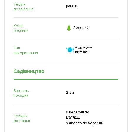
Термін
ранній
дозрівання
Колір

Зелений
рослини
у свіжому
Тип
вигляді
використання
Садівництво
Відстань
2-3м
посадки
з вересня по
Терміни
грудень
доставки
з лютого по червень