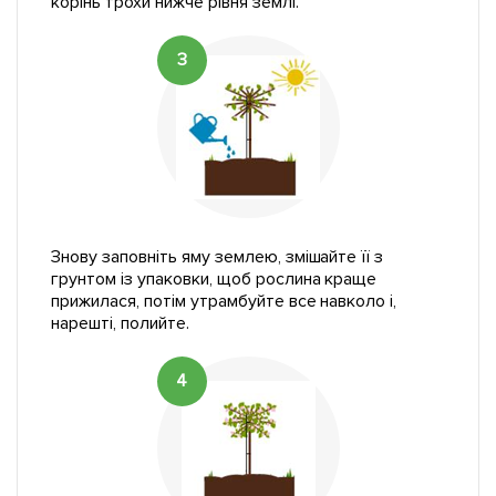
корінь трохи нижче рівня землі.
3
Знову заповніть яму землею, змішайте її з
грунтом із упаковки, щоб рослина краще
прижилася, потім утрамбуйте все навколо і,
нарешті, полийте.
4