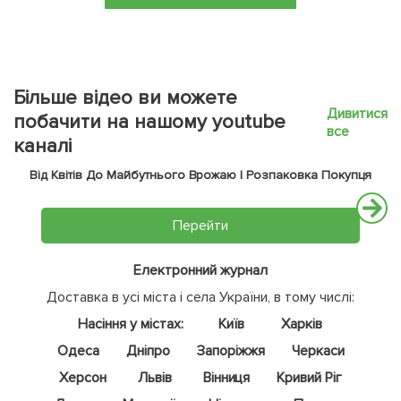
Більше відео ви можете
Дивитися
побачити на нашому youtube
все
каналі
Від Квітів До Майбутнього Врожаю | Розпаковка Покупця
Перейти
Електронний журнал
Доставка в усі міста і села України, в тому числі:
Насіння у містах:
Київ
Харків
Одеса
Дніпро
Запоріжжя
Черкаси
Херсон
Львів
Вінниця
Кривий Ріг