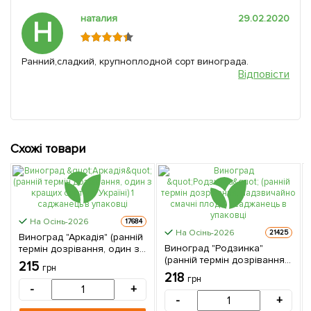
наталия
29.02.2020
Н
Ранний,сладкий, крупноплодной сорт винограда.
Відповісти
Схожі товари
На Осінь-2026
17684
На Осінь-2026
21425
Виноград "Аркадія" (ранній
Виноград "Родзинка"
термін дозрівання, один з
(ранній термін дозрівання,
кращих сортів в Україні) 1
215
грн
надзвичайно смачні
саджанець в упаковці
218
грн
плоди) 1 саджанець в
-
+
упаковці
-
+