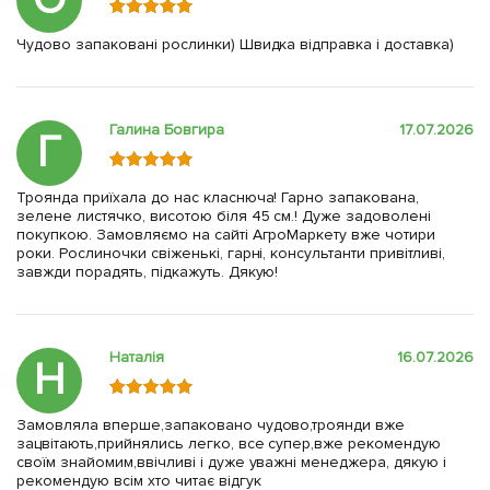
Чудово запаковані рослинки) Швидка відправка і доставка)
Галина Бовгира
17.07.2026
Г
Троянда приїхала до нас класнюча! Гарно запакована,
зелене листячко, висотою біля 45 см.! Дуже задоволені
покупкою. Замовляємо на сайті АгроМаркету вже чотири
роки. Рослиночки свіженькі, гарні, консультанти привітливі,
завжди порадять, підкажуть. Дякую!
Наталія
16.07.2026
Н
Замовляла вперше,запаковано чудово,троянди вже
зацвітають,прийнялись легко, все супер,вже рекомендую
своїм знайомим,ввічливі і дуже уважні менеджера, дякую і
рекомендую всім хто читає відгук