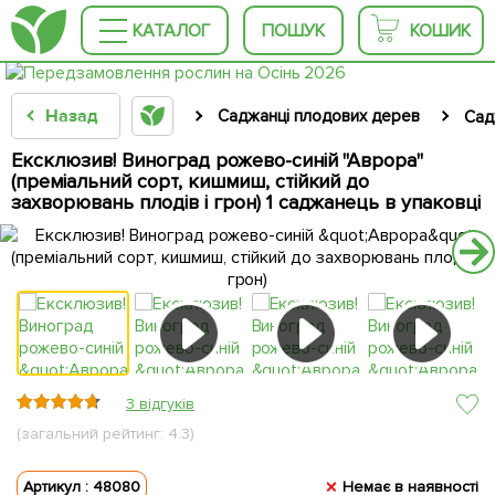
КАТАЛОГ
ПОШУК
КОШИК
Назад
Саджанці плодових дерев
Сад
Ексклюзив! Виноград рожево-синій "Аврора"
(преміальний сорт, кишмиш, стійкий до
захворювань плодів і грон) 1 саджанець в упаковці
3 відгуків
(загальний рейтинг: 4.3)
Артикул : 48080
Немає в наявності