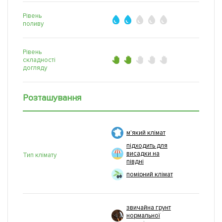
Рівень
поливу
Рівень
складності
догляду
Розташування
м'який клімат
підходить для
висадки на
Тип клімату
півдні
помірний клімат
звичайна грунт
нормальної